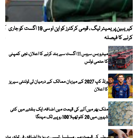
کیریبین پریمیئر لیگ ، قومی کرکٹرز کو این او سی 19 اگست کو جاری
آز
کرنے کا فیصلہ
چھی
میٹرو بس سروس 11 اگست سے بند کرنے کا اعلان، نجی کمپنی
کا حتمی نوٹس
ورلڈ کپ 2027 کے میزبان ممالک کے درمیان ٹی ٹوئنٹی سیریز
کا اعلان
ملک بھر میں آٹے کی قیمت میں اضافہ، ایک ہفتے میں کئی
شہروں میں 20 کلو تھیلا 100 روپے تک مہنگا
سونے کی قیمت میں مسلسل تیسرے روز بڑا اضافہ ، فی تولہ ریٹ