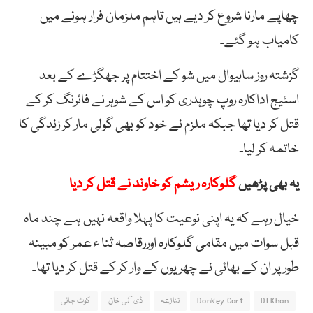
چھاپے مارنا شروع کر دیے ہیں تاہم ملزمان فرار ہونے میں
کامیاب ہو گئے۔
گزشتہ روز ساہیوال میں شو کے اختتام پر جھگڑے کے بعد
اسٹیج اداکارہ روپ چوہدری کو اس کے شوہر نے فائرنگ کر کے
قتل کر دیا تھا جبکہ ملزم نے خود کو بھی گولی مار کر زندگی کا
خاتمہ کر لیا۔
یہ بھی پڑھیں
گلوکارہ ریشم کو خاوند نے قتل کر دیا
خیال رہے کہ یہ اپنی نوعیت کا پہلا واقعہ نہیں ہے چند ماہ
قبل سوات میں مقامی گلوکارہ اوررقاصہ ثنا ء عمر کو مبینہ
طور پر ان کے بھائی نے چھریوں کے وار کر کے قتل کر دیا تھا۔
DI Khan
Donkey Cart
تنازعہ
ڈی آئی خان
کوٹ جائی