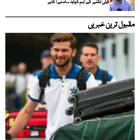
گولی لگنے کے اہم شواہد سامنے آگئے
مقبول ترین خبریں