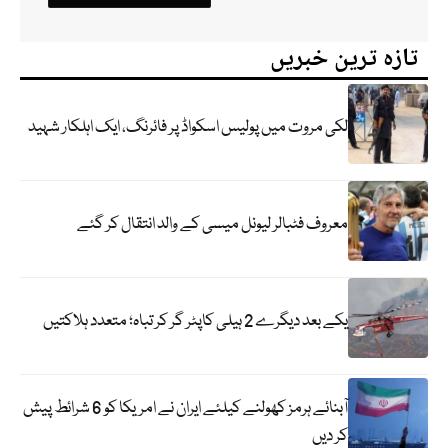
تازہ ترین خبریں
لکی مروت میں پولیس اسکواڈ پر فائرنگ، ایک اہلکار شہید
معروف فٹبالر لیونل میسی کے والد انتقال کر گئے
یکے بعد دیگرے 2 ہیلی کاپٹر گر کر تباہ؛ متعدد ہلاکتیں
آبنائے ہرمز کھولنے کیلئے ایران نے امریکا کو 6 شرائط پیش
کر دیں