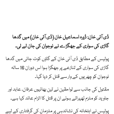
ڈی آئی خان: ڈیرہ اسماعیل خان (ڈی آئی خان) میں گدھا
گاڑی کی سواری کے جھگڑے نے نوجوان کی جان لے لی۔
پولیس کے مطابق ڈی آئی خان کے گاؤں کوٹ جائی میں گدھا
گاڑی کی سواری کے تنازعے پر جھگڑا ہوا اس دوران 16 سالہ
نوجوان کو چھریوں کے وار سے قتل کر دیا گیا۔
مقتول کی جانب سے لواحقین نے تین بھائیوں عرفان، عابد اور
جاوید کو ملزم ٹھہراتے ہوئے ان پر قتل کا الزام عائد کیا ہے۔
پولیس نے اہلخانہ کی نشاندہی پر ملزمان کی گرفتاری کے لیے