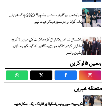
انٹرنیشنل نیوکلیئر سائنس اولمپیاڈ 2026، پاکستان نے
ایک گولڈ اور دو سلور میڈلز جیت لیے
پاکستان نے امریکا، ایران کو مذاکرات کی میز پر لا کر وہ
سفارتی کردار اداکیا جو بڑی طاقتیں نہ کرسکیں، ساؤتھ
ایشین وائسز
ہمیں فالو کریں
WhatsApp
Twitter
Facebook
Faceboo
متعلقہ خبریں
لکی مروت میں پولیس اسکواڈ پر فائرنگ، ایک اہلکار شہید