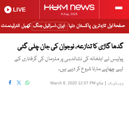
LIVE
9 Aug, 2026
صفحۂ اول
تازہ ترین
پاکستان
دنیا
ایران-اسرائیل جنگ
کھیل
انٹرٹینمنٹ
گدھا گاڑی کا تنازعہ، نوجوان کی جان چلی گئی
پولیس نے اہلخانہ کی نشاندہی پر ملزمان کی گرفتاری کے
لیے چھاپے مارنا شروع کر دیے ہیں۔
|
شائع
March 8, 2020 12:07 PM
ویب ڈیسک