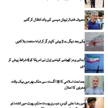
معروف فٹبالر لیونل میسی کے والد انتقال کر گئے
یکے بعد دیگرے 2 ہیلی کاپٹر گر کر تباہ؛ متعدد ہلاکتیں
آبنائے ہرمز کھولنے کیلئے ایران نے امریکا کو 6 شرائط پیش کر
دیں
جماعت اسلامی کا 16 اگست سے ملک بھر میں بیک وقت
دھرنوں کا اعلان
میر رضا علی کیس: دوسری پوسٹ مارٹم رپورٹ میں تشدد اور