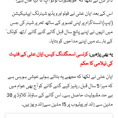
ڈالر گرل نے لکھا کہ ’خوبصورت لوگو آپ کا کیا حال ہے؟‘
اس کے بعد ایان علی نے فوٹو اور ویڈیو شیئرنگ ایپلیکیشن
(ایپ) انسٹاگرام پر اپنی تصویر کے ساتھ تحریر شیئر کی جس
میں انہوں نے اپنے پانچ سال قبل گائے گئے گانے ’ارتھ کوئک‘
کے بارے میں اپنے مداحوں کو بتایا۔
یہ بھی پڑھیں:
کرنسی اسمگلنگ کیس، ایان علی کے فلیٹ
کی نیلامی کا حکم
ایان علی نے لکھا کہ مجھے یہ بتاتے ہوئے خوشی ہورہی ہے
کہ میرا 5 سال قبل ریلیز کیے گئے گانے کو آج بھی عوام میں
بے حد مقبولیت حاصل ہے۔ اس گانے کے ساؤنڈ کلاؤڈ پر 30
ملین سے زائد اور یوٹیوب پر 15 ملین سےزائد ویوز ہیں۔