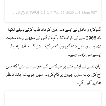
(@ayyanworld) on
Ayyan
Feb 29, 2020 at 3:18am PST
گلوکارہ و ماڈل نے اپنے مداحوں کو مخاطب کرتے ہوئے لکھا
کہ 2009 سے لے کر اب تک آپ لوگوں نے مجھے بہت محبت
دی ہے اور میں دعاگو ہوں کہ ہر گزرتے دن کے ساتھ یہ پیار
ایسے ہی بڑھتا رہے۔
ایان علی نے اپنے نئے پراجیکٹس کے حوالے سے بتایا کہ میں
آج کل بہت ساری چیزوں پر کام کررہی ہوں جو بہت جلد منظر
عام پر آئیں گی۔