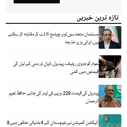
تازہ ترین خبریں
مسلمان متحد ہوں تو ہر چیلنج کا ڈٹ کر مقابلہ کر سکتے
ہیں، ایرانی وزیر خارجہ
عوام کو جزوی ریلیف، پیٹرول، ڈیزل اور مٹی کے تیل کی
قیمتوں میں کمی
پیٹرول کی قیمت 228 روپے فی لیٹر کی جائے، حافظ نعیم
الرحمان
الیکشن کمیشن نے بلوچستان کے 4 بلدیاتی حلقوں میں 9