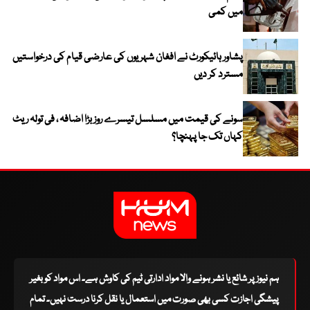
میں کمی
پشاور ہائیکورٹ نے افغان شہریوں کی عارضی قیام کی درخواستیں
مسترد کر دیں
سونے کی قیمت میں مسلسل تیسرے روز بڑا اضافہ ، فی تولہ ریٹ
کہاں تک جا پہنچا؟
ہم نیوز پر شائع یا نشر ہونے والا مواد ادارتی ٹیم کی کاوش ہے۔ اس مواد کو بغیر
پیشگی اجازت کسی بھی صورت میں استعمال یا نقل کرنا درست نہیں۔ تمام