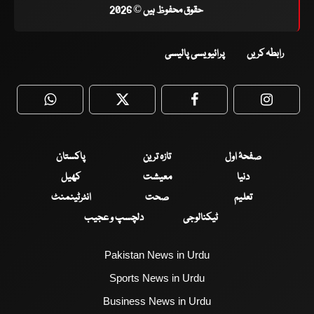
حقوق محفوظ ہیں © 2026
رابطہ کریں
پرائیویسی پالیسی
WhatsApp
Twitter
Facebook
Faceboo
صفحۂ اول
تازہ ترین
پاکستان
دنیا
معیشت
کھیل
تعلیم
صحت
انٹرٹینمنٹ
ٹیکنالوجی
دلچسپ و عجیب
Pakistan News in Urdu
Sports News in Urdu
Business News in Urdu