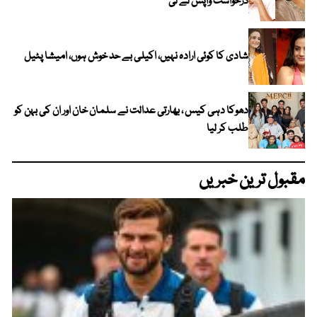
درخواست واپس لے لی
شادی کا کوئی ارادہ نہیں، اکیلی بے حد خوش ہوں، امیشا پٹیل
دھوکا دہی کیس ، بھارتی عدالت نے سلمان خان اور ان کی بہن کو
طلب کر لیا
مقبول ترین خبریں