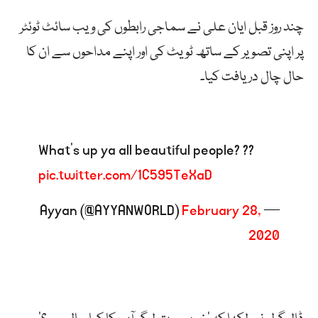
چند روز قبل ایان علی نے سماجی رابطوں کی ویب سائٹ ٹوئٹر
پر اپنی تصویر کے ساتھ ٹویٹ کی اور اپنے مداحوں سے ان کا
حال چال دریافت کیا۔
What’s up ya all beautiful people? ??
pic.twitter.com/1C595TeXaD
February 28,
— Ayyan (@AYYANWORLD)
2020