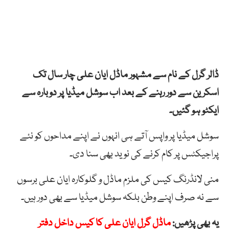
ڈالر گرل کے نام سے مشہور ماڈل ایان علی چار سال تک
اسکرین سے دور رہنے کے بعد اب سوشل میڈیا پر دوبارہ سے
ایکٹو ہو گئیں۔
سوشل میڈیا پر واپس آتے ہی انہوں نے اپنے مداحوں کو نئے
پراجیکٹس پر کام کرنے کی نوید بھی سنا دی۔
منی لانڈرنگ کیس کی ملزم ماڈل و گلوکارہ ایان علی برسوں
سے نہ صرف اپنے وطن بلکہ سوشل میڈیا سے بھی دور ہیں۔
یہ بھی پڑھیں:
ماڈل گرل ایان علی کا کیس داخل دفتر