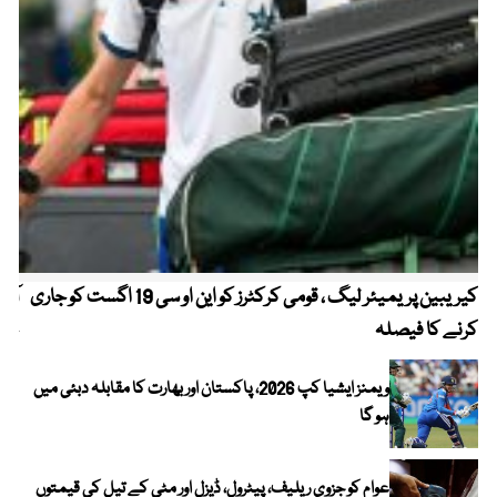
کیریبین پریمیئر لیگ ، قومی کرکٹرز کو این او سی 19 اگست کو جاری
آز
کرنے کا فیصلہ
چھی
ویمنز ایشیا کپ 2026، پاکستان اور بھارت کا مقابلہ دبئی میں
ہو گا
عوام کو جزوی ریلیف، پیٹرول، ڈیزل اور مٹی کے تیل کی قیمتوں