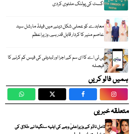
اگست کی پولنگ ملتوی کردی
معاہدے کو عملی شکل دینے میں فیلڈ مارشل سید
عاصم منیر کا کردار قابل قدر ہے، وزیراعظم
پی ٹی اے کا ای سم کے اجرا اور تبدیلی کی فیس کم کرنے کا
فیصلہ
ہمیں فالو کریں
WhatsApp
Twitter
Facebook
Faceboo
متعلقہ خبریں
تامل ناڈو کے وزیراعلیٰ وجے کی اہلیہ سنگیتا نے طلاق کی