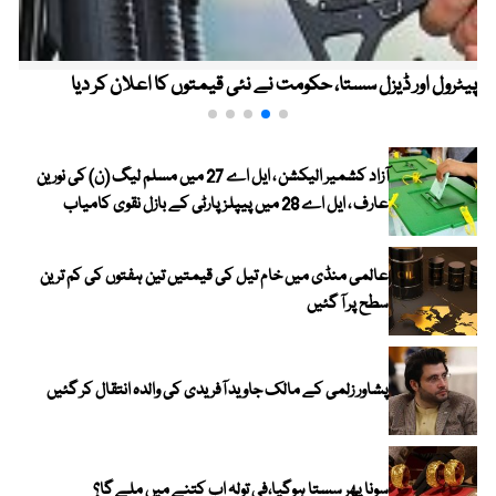
پیٹرول اور ڈیزل سستا، حکومت نے نئی قیمتوں کا اعلان کر دیا
آزاد کشمیر الیکشن ، ایل اے 27 میں مسلم لیگ (ن) کی نورین
عارف ، ایل اے 28 میں پیپلز پارٹی کے بازل نقوی کامیاب
عالمی منڈی میں خام تیل کی قیمتیں تین ہفتوں کی کم ترین
سطح پر آ گئیں
پشاور زلمی کے مالک جاوید آفریدی کی والدہ انتقال کر گئیں
سونا پھر سستا ہوگیا،فی تولہ اب کتنے میں ملے گا؟