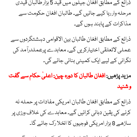
ذرائع کے مطابق افغان جیلوں میں قید 5 ہزار طالبان قیدی
مرحلہ وار رہا کیے جائیں گے۔ طالبان افغان حکومت سے
مذاکرات کے پابند ہوں گے۔
ذرائع کے مطابق افغان طالبان بین الاقوامی دہشتگردوں سے
عملی لاتعلقی اختیارکریں گے۔ معاہدے پرعملدرآمد کی
نگرانی کے لیے ایک کمیٹی بنائی جائے گی۔
مزید پڑھیں:
افغان طالبان کا دورہ چین: اعلیٰ حکام سے گفت
و شنید
ذرائع کے مطابق افغان طالبان امریکی مفادات پر حملہ نہ
کرنے کی یقین دہانی کرائیں گے۔ معاہدے کی خلاف ورزی پر
ساڑھے 8 ہزار امریکی فوجیوں کا انخلا رک جائے گا۔