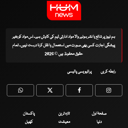
ہم نیوز پر شائع یا نشر ہونے والا مواد ادارتی ٹیم کی کاوش ہے۔ اس مواد کو بغیر
پیشگی اجازت کسی بھی صورت میں استعمال یا نقل کرنا درست نہیں۔ تمام
حقوق محفوظ ہیں © 2026
رابطہ کریں
پرائیویسی پالیسی
WhatsApp
Twitter
Facebook
Faceboo
صفحۂ اول
تازہ ترین
پاکستان
دنیا
معیشت
کھیل