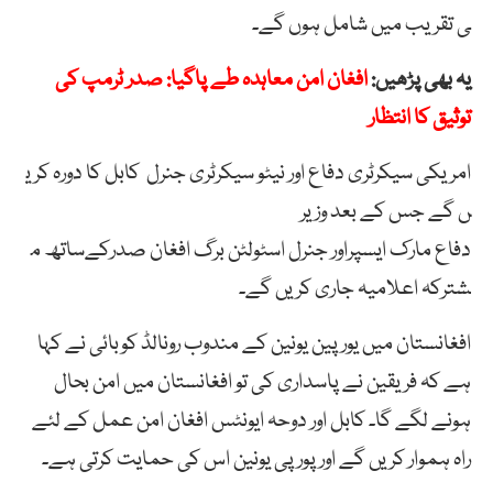
ی
تقریب
میں
شامل
ہوں
گے۔
یہ بھی پڑھیں:
افغان امن معاہدہ طے پاگیا: صدر ٹرمپ کی
توثیق کا انتظار
امریکی
سیکرٹری
دفاع
اور
نیٹو
سیکرٹری
جنرل
کابل
کا
دورہ
کری
ں
گے جس کے بعد وزیر
دفاع
مارک
ایسپراور
جنرل
اسٹولٹن
برگ
افغان
صدرکےساتھ
م
شترکہ
اعلامیہ
جاری
کریں
گے۔
افغانستان میں یورپین یونین کے مندوب رونالڈ کوبائی نے کہا
ہے کہ فریقین نے پاسداری کی تو افغانستان میں امن بحال
ہونے لگے گا۔ کابل اور دوحہ ایونٹس افغان امن عمل کے لئے
راہ ہموار کریں گے اور پورپی یونین اس کی حمایت کرتی ہے۔