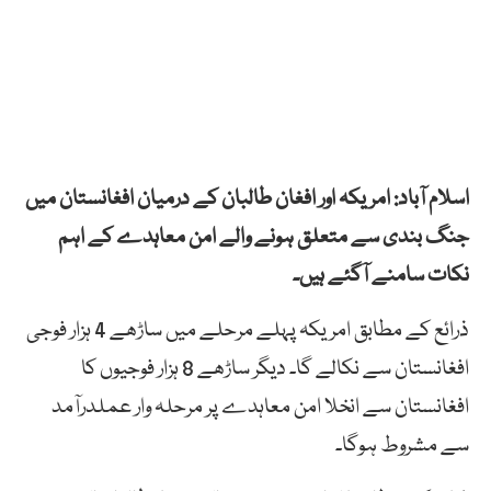
اسلام آباد: امریکہ اور افغان طالبان کے درمیان افغانستان میں
جنگ بندی سے متعلق ہونے والے امن معاہدے کے اہم
نکات سامنے آگئے ہیں۔
ذرائع کے مطابق امریکہ پہلے مرحلے میں ساڑھے 4 ہزار فوجی
افغانستان سے نکالے گا۔ دیگر ساڑھے 8 ہزار فوجیوں کا
افغانستان سے انخلا امن معاہدے پر مرحلہ وار عملدرآمد
سے مشروط ہوگا۔