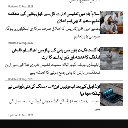
ڈالر کی سطح پر آ گئی
Updated 03 Aug, 2026
اسلام آباد میں تعلیمی ادارے کل سے کھل جائیں گے، محکمہ
تعلیم سندھ کا بھی اہم اعلان
ہفتے میں 6 روز تدریس کا اطلاق صرف سرکاری اسکولوں پر ہوگا،
صوبائی وزیر تعلیم
Updated 02 Aug, 2026
4 اگست تک دریاؤں میں پانی کے بہاؤ میں اضافے اور فلیش
فلڈنگ کا خدشہ، این ڈی ایم اے کا الرٹ
راولپنڈی، جہلم، گوجرانوالہ سمیت نشیبی شہری علاقوں میں اربن
فلڈنگ اور بارش کا پانی جمع ہونے کا خدشہ ہے
Updated 02 Aug, 2026
فولڈ ایبل کے بعد اب رولیبل فون؟ سام سنگ کی نئی ڈیوائس نے
تہلکہ مچا دیا
سب سے زیادہ توجہ زیڈ نائن کوڈ نیم والی ڈیوائس نے حاصل کی
ہے
Updated 01 Aug, 2026