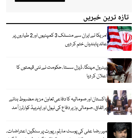
تازہ ترین خبریں
امریکا نے ایران سے منسلک 3 کمپنیوں اور 2 طیاروں پر
عائد پابندیاں ختم کر دیں
پیٹرول مہنگا، ڈیزل سستا، حکومت نے نئی قیمتوں کا
اعلان کر دیا
پاکستان اور صومالیہ کا دفاعی تعاون مزید مضبوط بنانے
پر اتفاق، صومالی وزیر دفاع کی نیول اور ایئرہیڈ کوارٹرز آمد
میر رضا علی کی پوسٹ مارٹم رپورٹ پر سنگین اعتراضات،