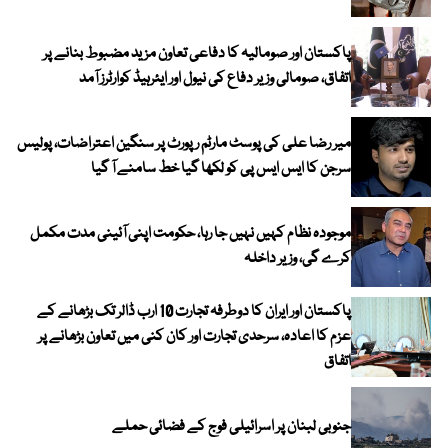
پاکستان اور صومالیہ کا دفاعی تعاون مزید مضبوط بنانے پر
اتفاق، صومالی وزیر دفاع کی نیول اور ایئرہیڈ کوارٹرز آمد
میر رضا علی کی پوسٹ مارٹم رپورٹ پر سنگین اعتراضات، پولیس
سرجن کا ایس ایس پی کو لکھا گیا خط سامنے آ گیا
موجودہ نظام کہیں نہیں جا رہا، حکومت اپنی آئینی مدت مکمل
کرے گی، وزیر داخلہ
پاکستان اور ایران کا دوطرفہ تجارت 10 ارب ڈالر تک بڑھانے کے
عزم کا اعادہ، سرحدی تجارت اور کان کنی میں تعاون بڑھانے پر
اتفاق
جنوبی لبنان پر اسرائیلی فوج کے فضائی حملے