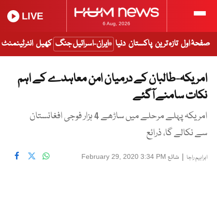
LIVE
6 Aug, 2026
صفحۂ اول
تازہ ترین
پاکستان
دنیا
ایران-اسرائیل جنگ
کھیل
انٹرٹینمنٹ
امریکہ-طالبان کے درمیان امن معاہدے کے اہم
نکات سامنے آگئے
امریکہ پہلے مرحلے میں ساڑھے 4 ہزار فوجی افغانستان
سے نکالے گا، ذرائع
|
شائع
February 29, 2020 3:34 PM
ابراہیم راجا