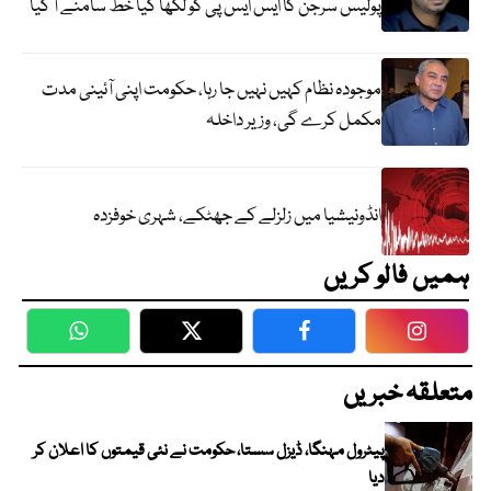
پولیس سرجن کا ایس ایس پی کو لکھا گیا خط سامنے آ گیا
موجودہ نظام کہیں نہیں جا رہا، حکومت اپنی آئینی مدت
مکمل کرے گی، وزیر داخلہ
انڈونیشیا میں زلزلے کے جھٹکے، شہری خوفزدہ
ہمیں فالو کریں
WhatsApp
Twitter
Facebook
Faceboo
متعلقہ خبریں
پیٹرول مہنگا، ڈیزل سستا، حکومت نے نئی قیمتوں کا اعلان کر
دیا