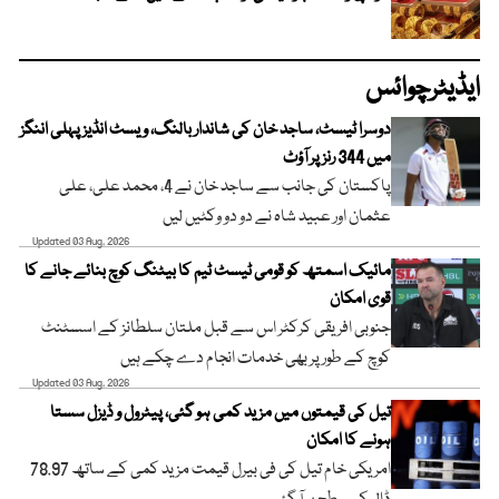
ایڈیٹرچوائس
دوسرا ٹیسٹ، ساجد خان کی شاندار بالنگ، ویسٹ انڈیز پہلی اننگز
میں 344 رنز پر آؤٹ
پاکستان کی جانب سے ساجد خان نے 4، محمد علی، علی
عثمان اور عبید شاہ نے دو دو وکٹیں لیں
Updated 03 Aug, 2026
مائیک اسمتھ کو قومی ٹیسٹ ٹیم کا بیٹنگ کوچ بنائے جانے کا
قوی امکان
جنوبی افریقی کرکٹر اس سے قبل ملتان سلطانز کے اسسٹنٹ
کوچ کے طور پر بھی خدمات انجام دے چکے ہیں
Updated 03 Aug, 2026
تیل کی قیمتوں میں مزید کمی ہو گئی، پیٹرول و ڈیزل سستا
ہونے کا امکان
امریکی خام تیل کی فی بیرل قیمت مزید کمی کے ساتھ 78.97