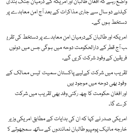
واضع رہے کہ افغان طالبان اور امریکہ کے درمیان جنگ بندی
کیلئے دو سال سے جاری مذاکرات کے بعد آج امن معاہدے پر
دستخط ہوں گے۔
امریکہ
اور
طالبان
کےدرمیان
امن
معاہدے
پر
دستخط
کی
تقری
ب آج
قطر
کے
دارالحکومت
دوحہ
میں
ہو
گی جس میں دونوں
فریقین کے وفود شرکت کریں گے۔
تقریب
میں
شرکت
کےلیے
پاکستان
سمیت
تیس
ممالک
کے
وفود بھی دوحہ میں موجود ہیں
اور
افغان
حکومت
کا
چھ
رکنی
وفد
بھی تقریب میں شرکت
کرے گا۔
امریکی
صدر
نے
کہا
کہ
ان
کی
ہدایات
کے
مطابق
امریکی
وزیر
خارجہ
مائیک
پومپیو
طالبان
نمائندوں
کے
ساتھ
سمجھوتے
ک