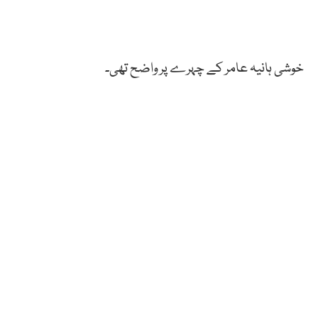
خوشی ہانیہ عامر کے چہرے پر واضح تھی۔