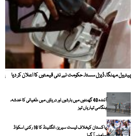
پیٹرول مہنگا، ڈیزل سستا، حکومت نے نئی قیمتوں کا اعلان کر دیا
پنج
آئندہ 48 گھنٹوں میں بارشوں اور دریاؤں میں طغیانی کا خدشہ،
ہنگامی تیاریاں تیز
پاکستان کیخلاف ٹیسٹ سیریز ، انگلینڈ کا 16 رکنی اسکواڈ
سامنے آ گیا