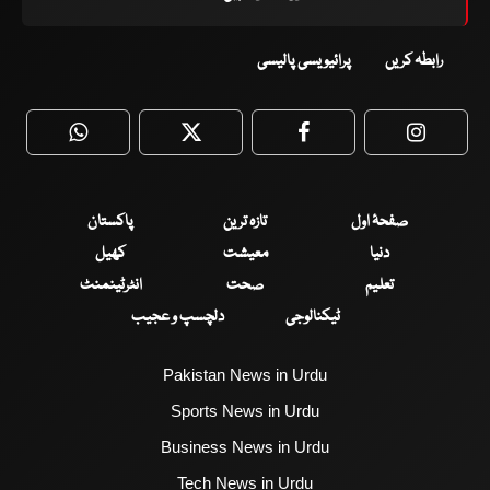
رابطہ کریں
پرائیویسی پالیسی
WhatsApp
Twitter
Facebook
Faceboo
صفحۂ اول
تازہ ترین
پاکستان
دنیا
معیشت
کھیل
تعلیم
صحت
انٹرٹینمنٹ
ٹیکنالوجی
دلچسپ و عجیب
Pakistan News in Urdu
Sports News in Urdu
Business News in Urdu
Tech News in Urdu