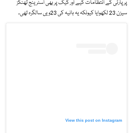
پر پارٹی کے انتظامات کیے اور کیک پر بھی اسٹرینج تھنگز
سیزن 23 لکھوایا کیونکہ یہ ہانیہ کی 23ویں سالگرہ تھی۔
View this post on Instagram