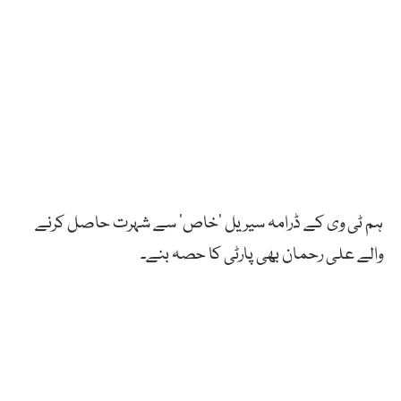
ہم ٹی وی کے ڈرامہ سیریل ’خاص‘ سے شہرت حاصل کرنے
والے علی رحمان بھی پارٹی کا حصہ بنے۔