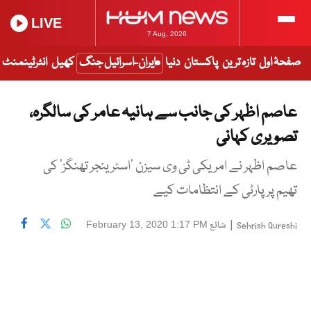
LIVE
7 Aug, 2026
صفحۂ اول
تازہ ترین
پاکستان
دنیا
ایران-اسرائیل جنگ
کھیل
انٹرٹینمنٹ
عاصم اظہر کی جانب سے ہانیہ عامر کی سالگرہ،
تصویری کہانی
عاصم اظہر نے امریکی ٹی وی سیزن ’اسٹرینجر تھنگز‘ کی
تھیم پر پارٹی کے انتظامات کیے
|
شائع
February 13, 2020 1:17 PM
Sehrish Qureshi