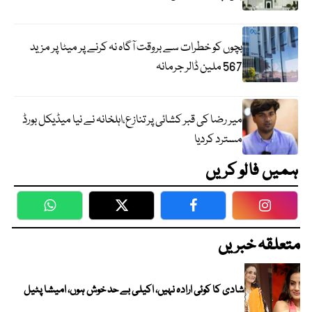
بچوں کو خطرات سے بروقت آگاہ نہ کرنے پر میٹا پر مزید
567 ملین ڈالر جرمانہ
میر رضا کی قبر کشائی پر تنازع،اہلخانہ نے نیا میڈیکل بورڈ
مسترد کردیا
ہمیں فالو کریں
WhatsApp
Twitter
Facebook
Faceboo
متعلقہ خبریں
شادی کا کوئی ارادہ نہیں، اکیلی بے حد خوش ہوں، امیشا پٹیل