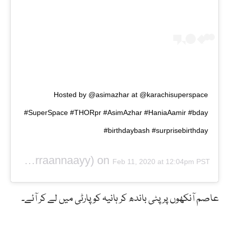
Hosted by @asimazhar at @karachisuperspace
#SuperSpace #THORpr #AsimAzhar #HaniaAamir #bday
#birthdaybash #surprisebirthday
(@rraannaayy) on
a Asif
Feb 11, 2020 at 12:04pm PST
عاصم آنکھوں پر پٹی باندھ کر ہانیہ کو پارٹی میں لے کر آئے۔