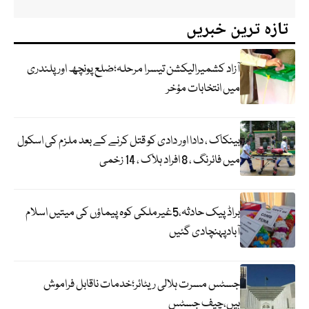
تازہ ترین خبریں
آزاد کشمیرالیکشن تیسرا مرحلہ؛ضلع پونچھ اور پلندری
میں انتخابات مؤخر
بینکاک ، دادا اور دادی کو قتل کرنے کے بعد ملزم کی اسکول
میں فائرنگ ، 8 افراد ہلاک ، 14 زخمی
براڈ پیک حادثہ،5غیرملکی کوہ پیماؤں کی میتیں اسلام
آبادپہنچادی گئیں
جسٹس مسرت ہلالی ریٹائر؛خدمات ناقابل فراموش
ہیں،چیف جسٹس