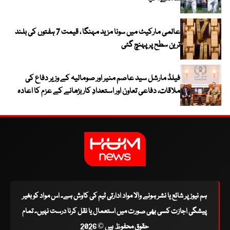
عالمی مارکیٹ میں سونا مزید مہنگا ، قیمت 7 ہفتوں کی بلند
ترین سطح پر پہنچ گئی
فیلڈ مارشل سید عاصم منیر اور صومالیہ کے وزیر دفاع کی
ملاقات، دفاعی تعاون اور استعدادِ کار بڑھانے کے عزم کا اعادہ
ہم نیوز پر شائع یا نشر ہونے والا مواد ادارتی ٹیم کی کاوش ہے۔ اس مواد کو بغیر
پیشگی اجازت کسی بھی صورت میں استعمال یا نقل کرنا درست نہیں۔ تمام
حقوق محفوظ ہیں © 2026