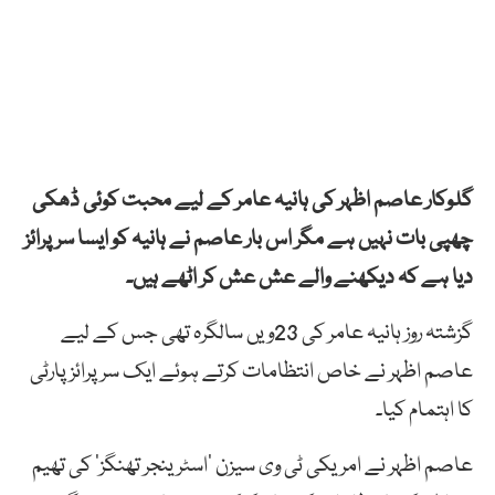
گلوکار عاصم اظہر کی ہانیہ عامر کے لیے محبت کوئی ڈھکی
چھپی بات نہیں ہے مگر اس بار عاصم نے ہانیہ کو ایسا سرپرائز
دیا ہے کہ دیکھنے والے عش عش کر اٹھے ہیں۔
گزشتہ روز ہانیہ عامر کی 23ویں سالگرہ تھی جس کے لیے
عاصم اظہر نے خاص انتظامات کرتے ہوئے ایک سرپرائز پارٹی
کا اہتمام کیا۔
عاصم اظہر نے امریکی ٹی وی سیزن ’اسٹرینجر تھنگز‘ کی تھیم