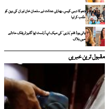
دھوکا دہی کیس ، بھارتی عدالت نے سلمان خان اور ان کی بہن کو
طلب کر لیا
ہالی ووڈ فلم ’باربی‘ کی میک اپ آرٹسٹ ایوا گلیز ٹریفک حادثے
میں ہلاک
مقبول ترین خبریں