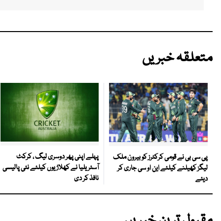
متعلقہ خبریں
پہلے اپنی پھر دوسری لیگ ، کرکٹ
پی سی بی نے قومی کرکٹرز کو بیرون ملک
آسٹریلیا نے کھلاڑیوں کیلئے نئی پالیسی
لیگز کھیلنے کیلئے این او سی جاری کر
نافذ کر دی
دیئے
مقبول ترین خبریں