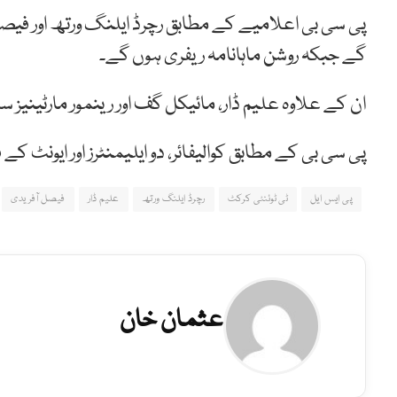
پی سی بی اعلامیے کے مطابق رچرڈ ایلنگ ورتھ اور فیصل
گے جبکہ روشن ماہانامہ ریفری ہوں گے۔
ان کے علاوہ علیم ڈار، مائیکل گف اور رینمور مارٹینیز سمیت 15 امپائرز اور آفیشلز پینل میں 
پی سی بی کے مطابق کوالیفائر، دو ایلیمنٹرز اور ایونٹ کے
پی ایس ایل
ٹی ٹوئنٹی کرکٹ
رچرڈ ایلنگ ورتھ
علیم ڈار
فیصل آفریدی
عثمان خان