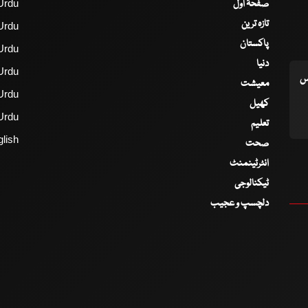
صفحۂ اول
Urdu
تازہ ترین
Urdu
پاکستان
Urdu
دنیا
Urdu
اس
معیشت
Urdu
کھیل
Urdu
تعلیم
lish
صحت
انٹرٹینمنٹ
ٹیکنالوجی
دلچسپ و عجیب