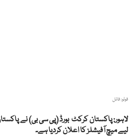
فوٹو: فائل
لاہور: پاکستان کرکٹ بورڈ (پی سی بی) نے پاکستان
لیے میچ آفیشلز کا اعلان کردیا ہے۔