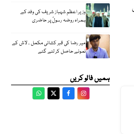
وزیر اعظم شہباز شریف کی وفد کے
ہمراہ روضہ رسولؐ پر حاضری
میر رضا کی قبر کشائی مکمل ، لاش کے
نمونے حاصل کر لئے گئے
ہمیں فالو کریں
WhatsApp
Twitter
Facebook
Facebook