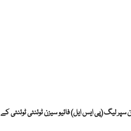
 سپر لیگ (پی ایس ایل) فائیو سیزن ٹوئنٹی ٹوئنٹی کے