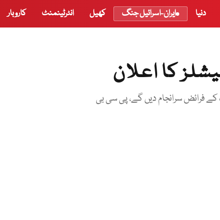
دنیا
ایران-اسرائیل جنگ
کھیل
انٹرٹینمنٹ
کاروبار
یشلز کا اعلان
 کے فرائض سرانجام دیں گے، پی سی بی