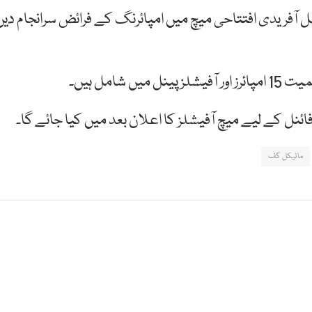
 آفریدی افتتاحی میچ میں امپائرنگ کے فرائض سرانجام دیں
شامل ہیں۔
 فائنل کے لیے میچ آفیشلز کا اعلان بعد میں کیا جائے گا۔
مائیکل گف