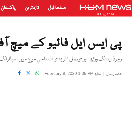
صفحۂ اول
تازہ ترین
پاکستان
8 Aug, 2026
پی ایس ایل فائیو کے میچ آف
رچرڈ ایلنگ ورتھ اور فیصل آفریدی افتتاحی میچ میں امپائرنگ
|
شائع
February 9, 2020 1:35 PM
عثمان خان