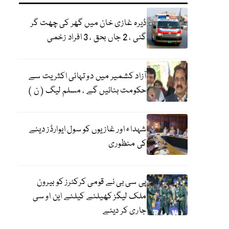
ڈیرہ غازی خان میں گھر کی چھت گر
گئی ، 2 جاں بحق ، 3 افراد زخمی
آزاد کشمیر میں دو تہائی اکثریت سے
حکومت بنائیں گے ، مسلم لیگ ( ن )
شہداء اور غازیوں کو سول ایوارڈز دینے
کی منظوری
پی سی بی نے قومی کرکٹرز کو بیرون
ملک لیگز کھیلنے کیلئے این او سی
جاری کر دیئے