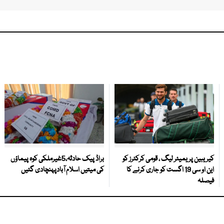
کیریبین پریمیئر لیگ ، قومی کرکٹرز کو
براڈ پیک حادثہ،5غیرملکی کوہ پیماؤں
این او سی 19 اگست کو جاری کرنے کا
کی میتیں اسلام آبادپہنچادی گئیں
فیصلہ