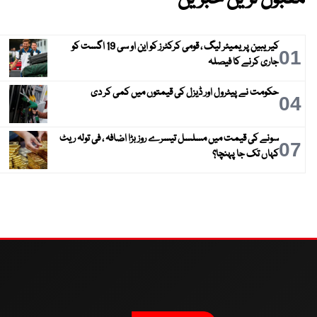
کیریبین پریمیئر لیگ ، قومی کرکٹرز کو این او سی 19 اگست کو
01
جاری کرنے کا فیصلہ
حکومت نے پیٹرول اور ڈیزل کی قیمتوں میں کمی کر دی
04
سونے کی قیمت میں مسلسل تیسرے روز بڑا اضافہ ، فی تولہ ریٹ
07
کہاں تک جا پہنچا؟