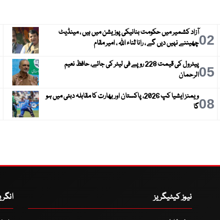
آزاد کشمیر میں حکومت بنانیکی پوزیشن میں ہیں ، مینڈیٹ
3
02
چھیننے نہیں دیں گے ، رانا ثناء اللہ ، امیر مقام
پیٹرول کی قیمت 228 روپے فی لیٹر کی جائے، حافظ نعیم
6
05
الرحمان
ویمنز ایشیا کپ 2026، پاکستان اور بھارت کا مقابلہ دبئی میں ہو
9
08
گا
نیوز کیٹیگریز
انگر