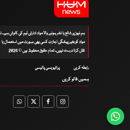
ہم نیوز پر شائع یا نشر ہونے والا مواد ادارتی ٹیم کی کاوش ہے۔ 
مواد کو بغیر پیشگی اجازت کسی بھی صورت میں استعمال یا
نقل کرنا درست نہیں۔ تمام حقوق محفوظ ہیں © 2026
رابطہ کریں
پرائیویسی پالیسی
ہمیں فالو کریں
WhatsApp
Twitter
Facebook
Facebook