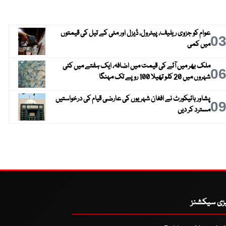
عوام کو جزوی ریلیف، پیٹرول، ڈیزل اور مٹی کے تیل کی قیمتوں
0
میں کمی
ملک بھر میں آٹے کی قیمت میں اضافہ، ایک ہفتے میں کئی
0
شہروں میں 20 کلو تھیلا 100 روپے تک مہنگا
پشاور ہائیکورٹ نے افغان شہریوں کی عارضی قیام کی درخواستیں
0
مسترد کر دیں
یزی سیکشنز