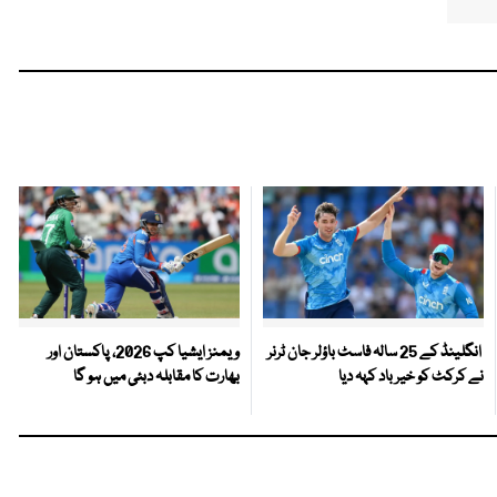
انگلینڈ کے 25 سالہ فاسٹ باؤلر جان ٹرنر
ویمنز ایشیا کپ 2026، پاکستان اور
نے کرکٹ کو خیر باد کہہ دیا
بھارت کا مقابلہ دبئی میں ہو گا