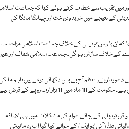
اہور میں تقریب سے خطاب کرتے ہوئے کہا کہ جماعت اسلام
دیلی کے نتیجے میں خرید وفروخت اور چھانگا مانگا کی
کہا کہ ان ہاﺅس تبدیلی کے خلاف جماعت اسلامی مزاحمت
نڈے کے خلاف سازش ہو گی۔ جماعت اسلامی شفاف اور غیر
 کے دعویدار وزیر اعظم آج بے بس دکھائی دیتے ہیں تاہم ملکی
سیاست میں اب سابق حکمرانوں کے لیے کوئی جگہ نہیں ہے۔ حکومت کے 18 ماہ میں 11 ہزار ارب روپے کے قرض لیے
یا لیکن تبدیلی کے بجائے عوام کی مشکلات میں ہی اضافہ
 فنڈ (آئی ایم ایف) کے حوالے کیا گیا اب وہ مالیاتی