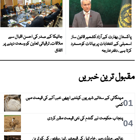
جائیکا کے صدر کی احسن اقبال سے
پاکستان بھارت کے آزادکشمیر قانون ساز
ملاقات، ترقیاتی تعاون کو وسعت دینے پر
اسمبلی کے انتخابات پر بیانات کو مسترد
اتفاق
کرتا ہے ، دفترخارجہ
مقبول ترین خبریں
مہنگائی کے ستائے شہریوں کیلئے اچھی خبر، آٹے کی قیمت میں
01
کمی
پنجاب حکومت نے گندم کی نئی قیمت مقرر کردی
04
عالمی منڈی میں خام تیل کی قیمتیں تین ہفتوں کی کم ترین