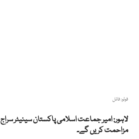
فوٹو: فائل
لاہور: امیر جماعت اسلامی پاکستان سینیٹر سراج 
مزاحمت کریں گے۔