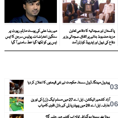
پاکستان اور صومالیہ کا دفاعی تعاون
میر رضا علی کی پوسٹ مارٹم رپورٹ پر
مزید مضبوط بنانے پر اتفاق، صومالی وزیر
سنگین اعتراضات، پولیس سرجن کا ایس
دفاع کی نیول اور ایئرہیڈ کوارٹرز آمد
ایس پی کو لکھا گیا خط سامنے آ گیا
پیٹرول مہنگا، ڈیزل سستا، حکومت نے نئی قیمتوں کا اعلان کر دیا
0
آزاد کشمیر الیکشن ، ایل اے 27 میں مسلم لیگ (ن) کی نورین
0
عارف ، ایل اے 28 میں پیپلز پارٹی کے بازل نقوی کامیاب
سونا پھر سستا ہوگیا،فی تولہ اب کتنے میں ملے گا؟