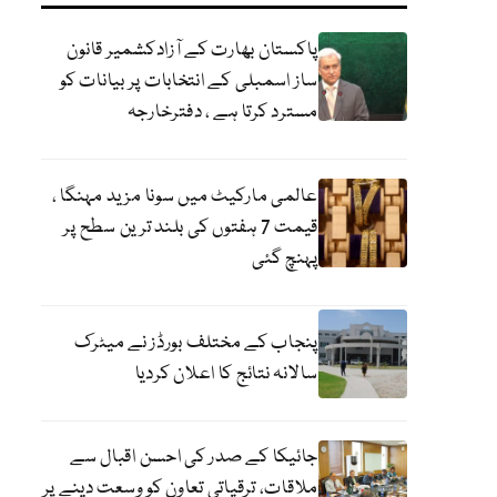
پاکستان بھارت کے آزادکشمیر قانون
ساز اسمبلی کے انتخابات پر بیانات کو
مسترد کرتا ہے ، دفترخارجہ
عالمی مارکیٹ میں سونا مزید مہنگا ،
قیمت 7 ہفتوں کی بلند ترین سطح پر
پہنچ گئی
پنجاب کے مختلف بورڈز نے میٹرک
سالانہ نتائج کا اعلان کردیا
جائیکا کے صدر کی احسن اقبال سے
ملاقات، ترقیاتی تعاون کو وسعت دینے پر