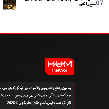
07
سطح پر آ گئیں
ہم نیوز پر شائع یا نشر ہونے والا مواد ادارتی ٹیم کی کاوش ہے۔ 
مواد کو بغیر پیشگی اجازت کسی بھی صورت میں استعمال یا
نقل کرنا درست نہیں۔ تمام حقوق محفوظ ہیں © 2026