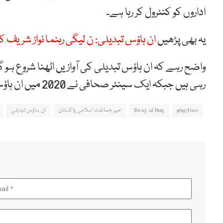
اداروں کو کنٹرول کر رہا ہے۔
یہ بھی پڑھیں
ان ہاؤس تبدیلی: ن لیگی رہنما نواز شریف
واضح رہے کہ ان ہاؤس تبدیلی کی آوازیں اٹھنا شروع ہ
رہی ہیں جبکہ ایک سینئر صحافی نے 2020 میں ان ہاؤس تبدیلی کا دعویٰ بھی کر رکھا ہے۔
election
Siraj ul Haq
امیر جماعت اسلامی پاکستان
ان ہاؤس تبدیلی