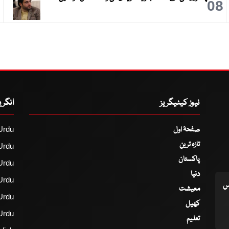
9
08
نیوز کیٹیگریز
انگر
صفحۂ اول
Urdu
تازہ ترین
Urdu
پاکستان
Urdu
دنیا
Urdu
اس
معیشت
Urdu
کھیل
Urdu
تعلیم