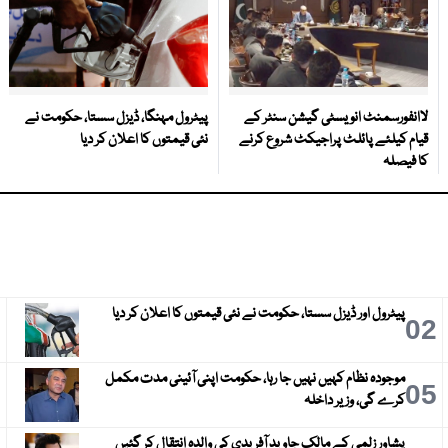
لاانفورسمنٹ انویسٹی گیشن سنٹر کے
پیٹرول مہنگا، ڈیزل سستا، حکومت نے
قیام کیلئے پائلٹ پراجیکٹ شروع کرنے
نئی قیمتوں کا اعلان کر دیا
کا فیصلہ
پیٹرول اور ڈیزل سستا، حکومت نے نئی قیمتوں کا اعلان کر دیا
3
02
موجودہ نظام کہیں نہیں جا رہا، حکومت اپنی آئینی مدت مکمل
6
05
کرے گی، وزیر داخلہ
پشاور زلمی کے مالک جاوید آفریدی کی والدہ انتقال کر گئیں