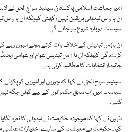
امیر جماعت اسلامی پاکستان سینیٹر سراج الحق نے ل
ان ہاﺅس تبدیلی پر یقین نہیں رکھتی کیونکہ ان ہاﺅس تب
سیاست دوبارہ شروع ہو جائے گی۔
ان ہاؤس تبدیلی کے خلاف بات کرتے ہوئے انہوں ںے 
کرے گی کیونکہ ان ہاﺅس تبدیلی عوام اور عوامی ایج
جانبدار انتخابات کا مطالبہ کرتی ہے۔
سینیٹر سراج الحق نے کہا کہ چوروں اور لٹیروں کو پکڑنے
گئے۔
انہوں نے کہا کہ موجودہ حکومت نے تبدیلی کا نعرہ لگا
کیا۔ حکومت نے معیشت کے سارے اختیارات عالمی مالیاتی