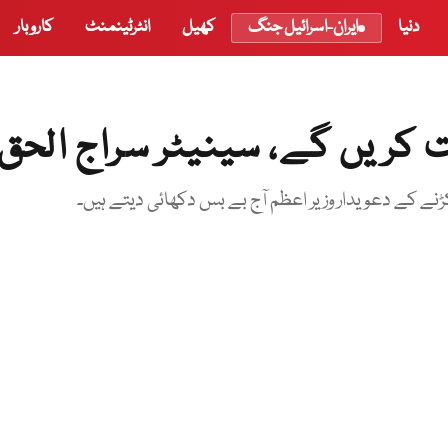
دنیا
ایران-اسرائیل جنگ
کھیل
انٹرٹینمنٹ
کاروبار
 کریں گے، سینیٹر سراج الحق
کڑنے کے دعویدار وزیر اعظم آج بے بس دکھائی دیتے ہیں۔