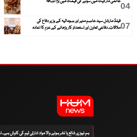
عالمی مارکیٹ میں سونے کی قیمت میں بڑا اضافہ
04
فیلڈ مارشل سید عاصم منیر اور صومالیہ کے وزیر دفاع کی
07
ملاقات، دفاعی تعاون اور استعدادِ کار بڑھانے کے عزم کا اعادہ
ہم نیوز پر شائع یا نشر ہونے والا مواد ادارتی ٹیم کی کاوش ہے۔ 