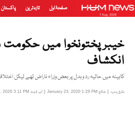
صفحۂ اول
تازہ ترین
پاکستان
7 Aug, 2026
خیبرپختونخوا میں حکومت 
انکشاف
کابینہ میں حالیہ رد وبدل پر بعض وزراء ناراض تھے لیکن اختلافا
|
شائع
|
اپ ڈیٹ
, 2020 3:11 PM
January 23, 2020 1:29 PM
طارق وحید