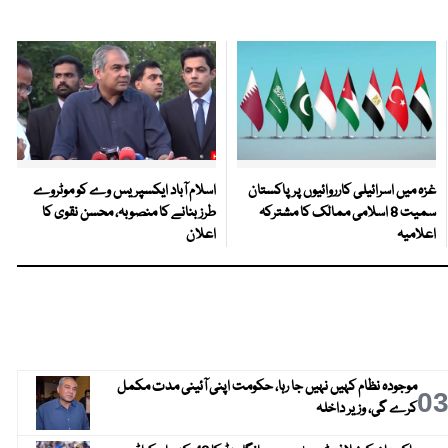
غزہ میں اسرائیلی کارروائیوں پر پاکستان
اسلام آباد ایکسپریس وے کو موٹروے
سمیت 8 اسلامی ممالک کا مشترکہ
طرز بنانے کا منصوبہ، محسن نقوی کا
اعلامیہ
اعلان
موجودہ نظام کہیں نہیں جا رہا، حکومت اپنی آئینی مدت مکمل
0
کرے گی، وزیر داخلہ