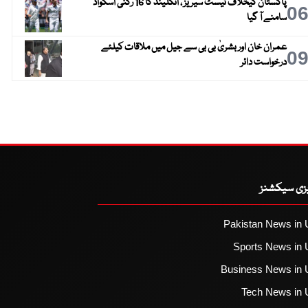
پاکستان کیخلاف ٹیسٹ سیریز ، انگلینڈ کا 16 رکنی اسکواڈ
0
سامنے آ گیا
عمران خان اور بشریٰ بی بی سے جیل میں ملاقات کیلئے
0
درخواست دائر
یزی سیکشنز
Pakistan News in 
Sports News in 
Business News in 
Tech News in 