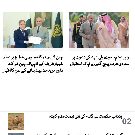
وزیراعظم سعودی ولی عہد کی دعوت پر
چین کے صدر کا خصوصی خط وزیراعظم
سعودی عرب پہنچ گئے، پر تپاک استقبال
شہباز شریف کے نام، پاک چین شراکت
داری مزید مضبوط بنانے کے عزم کا اظہار
پنجاب حکومت نے گندم کی نئی قیمت مقرر کردی
3
02