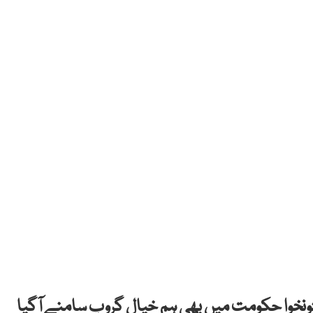
ونخوا حکومت میں بھی ہم خیال گروپ سامنے آگیا