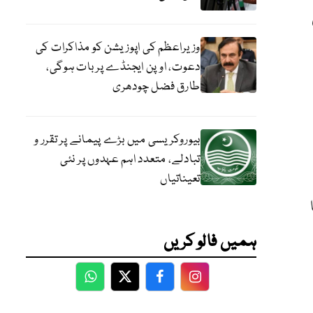
وزیراعظم کی اپوزیشن کو مذاکرات کی
دعوت، اوپن ایجنڈے پر بات ہوگی،
طارق فضل چودھری
بیوروکریسی میں بڑے پیمانے پر تقرر و
تبادلے، متعدد اہم عہدوں پر نئی
تعیناتیاں
ہمیں فالو کریں
WhatsApp
Twitter
Facebook
Facebook