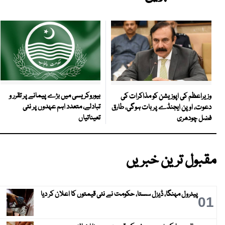
بیوروکریسی میں بڑے پیمانے پر تقرر و
وزیراعظم کی اپوزیشن کو مذاکرات کی
تبادلے، متعدد اہم عہدوں پر نئی
دعوت، اوپن ایجنڈے پر بات ہوگی، طارق
تعیناتیاں
فضل چودھری
مقبول ترین خبریں
پیٹرول مہنگا، ڈیزل سستا، حکومت نے نئی قیمتوں کا اعلان کر دیا
01