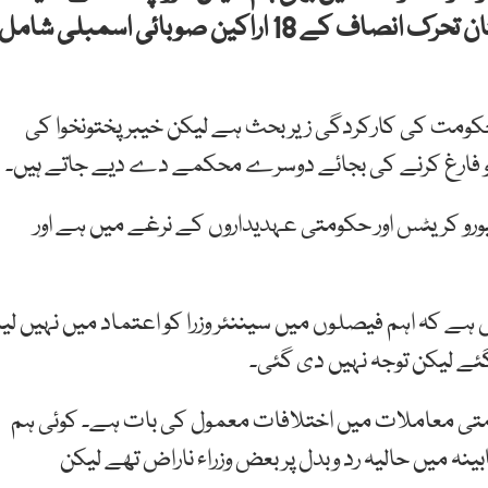
ہے جس میں چھ وزرا اور حکمران جماعت پاکستان تحرک انصاف کے 18 اراکین صوبائی اسمبلی شامل
حکومت کی کارکردگی زیر بحث ہے لیکن خیبرپختونخوا کی
 کو فارغ کرنے کی بجائے دوسرے محکمے دے دیے جاتے ہیں۔
رو کریٹس اور حکومتی عہدیداروں کے نرغے میں ہے اور
ہے کہ اہم فیصلوں میں سیننئر وزرا کو اعتماد میں نہیں لیا
 گئے لیکن توجہ نہیں دی گئی۔
ومتی معاملات میں اختلافات معمول کی بات ہے۔ کوئی ہم
ہ میں حالیہ رد وبدل پر بعض وزراء ناراض تھے لیکن