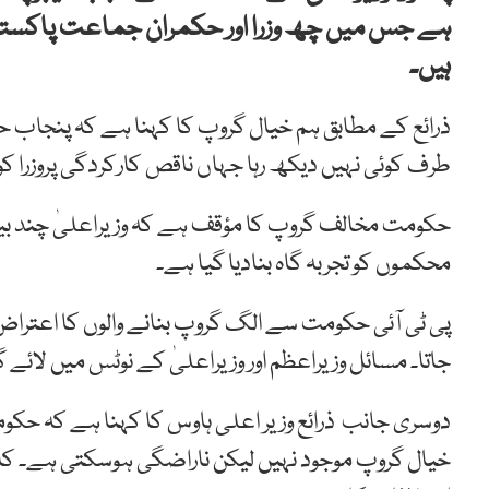
ہیں۔
ذرائع کے مطابق ہم خیال گروپ کا کہنا ہے کہ پنجاب 
طرف کوئی نہیں دیکھ رہا جہاں ناقص کارکردگی پروزرا
حکومت مخالف گروپ کا مؤقف ہے کہ وزیراعلیٰ چند بیو
محکموں کو تجربہ گاہ بنادیا گیا ہے۔
پی ٹی آئی حکومت سے الگ گروپ بنانے والوں کا اعتراض 
جاتا۔ مسائل وزیراعظم اور وزیراعلیٰ کے نوٹس میں لائے
دوسری جانب ذرائع وزیر اعلی ہاوس کا کہنا ہے کہ حک
خیال گروپ موجود نہیں لیکن ناراضگی ہوسکتی ہے۔ کابین