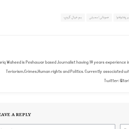
رپختونخوا
صوبائی اسمبلی
ہم خیال گروپ
riq Waheed is Peshawar based Journalist having 18 years experience in
Teriorism,Crimes,Human rights and Politics. Currently associated 
Twitter: @tar
EAVE A REPLY