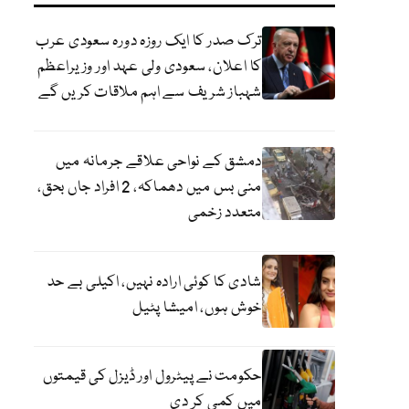
ترک صدر کا ایک روزہ دورہ سعودی عرب
کا اعلان، سعودی ولی عہد اور وزیراعظم
شہباز شریف سے اہم ملاقات کریں گے
دمشق کے نواحی علاقے جرمانہ میں
منی بس میں دھماکہ، 2 افراد جاں بحق،
متعدد زخمی
شادی کا کوئی ارادہ نہیں، اکیلی بے حد
خوش ہوں، امیشا پٹیل
حکومت نے پیٹرول اور ڈیزل کی قیمتوں
میں کمی کر دی