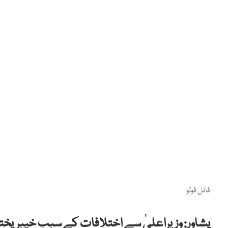
فائل فوٹو
پشاور: وزیراعلیٰ سے اختلافات کے سبب خیبرپخت