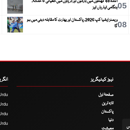
آئندہ 48 گھنٹوں میں بارشوں اور دریاؤں میں طغیانی کا خدشہ،
6
05
ہنگامی تیاریاں تیز
ویمنز ایشیا کپ 2026، پاکستان اور بھارت کا مقابلہ دبئی میں ہو
9
08
گا
نیوز کیٹیگریز
انگر
صفحۂ اول
Urdu
تازہ ترین
Urdu
پاکستان
Urdu
دنیا
Urdu
اس
معیشت