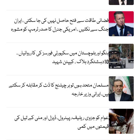
فضائی طاقت سے فتح حاصل نہیں کی جا سکتی ، ایران
جنگ سے نکلیں ، امریکی جنرل کا صدر ٹرمپ کو مشورہ
ہنگو اور بلوچستان میں سکیورٹی فورسز کی کارروائیاں ،
10دہشتگرد ہلاک ، کیپٹن شہید
مسلمان متحد ہوں تو ہر چیلنج کا ڈٹ کر مقابلہ کر سکتے
ہیں، ایرانی وزیر خارجہ
عوام کو جزوی ریلیف، پیٹرول، ڈیزل اور مٹی کے تیل کی
قیمتوں میں کمی