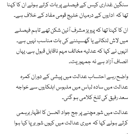
سنگین غداری کیس کے فیصلے پر بات کرتے ہوئے ان کا کہنا
تھا کہ اداروں کے درمیان خلیج قومی مفاد کے خلاف ہے۔
ان کا کہنا تھا کہ پرویز مشرف آئین شکن تھے تاہم فیصلے
میں لاش لٹکانے یا گھسیٹنے کی بات مناسب نہیں ہے۔
انہوں نے کہا کہ عدلیہ مخالف مہم ناقابل قبول ہے، یہاں
انصاف آزاد ہے نہ جمہوریت۔
واضح رہے احتساب عدالت میں پیشی کے دوران کمرہ
عدالت میں سادہ لباس میں ملبوس اہلکاروں سے خواجہ
سعد رفیق کی تلخ کلامی ہو گئی۔
عدالت میں شور مچنے پر جج جواد الحسن کا اظہار برہمی
کرتے ہوئے کہا کہ میری عدالت میں کیوں شور برپا کیا ہوا
ہے۔