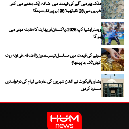
ملک بھر میں آٹے کی قیمت میں اضافہ، ایک ہفتے میں کئی
شہروں میں 20 کلو تھیلا 100 روپے تک مہنگا
ویمنز ایشیا کپ 2026، پاکستان اور بھارت کا مقابلہ دبئی میں
ہو گا
سونے کی قیمت میں مسلسل تیسرے روز بڑا اضافہ ، فی تولہ ریٹ
کہاں تک جا پہنچا؟
پشاور ہائیکورٹ نے افغان شہریوں کی عارضی قیام کی درخواستیں
مسترد کر دیں