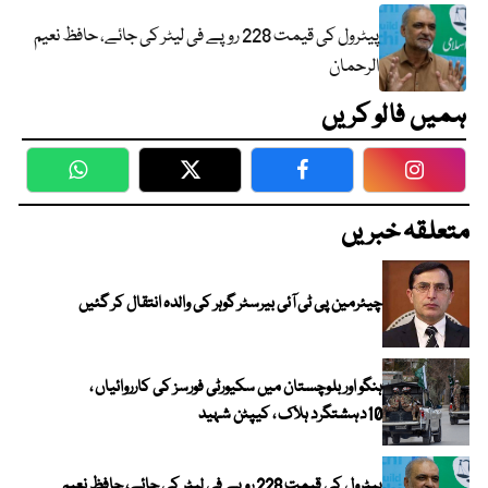
پیٹرول کی قیمت 228 روپے فی لیٹر کی جائے، حافظ نعیم
الرحمان
ہمیں فالو کریں
WhatsApp
Twitter
Facebook
Faceboo
متعلقہ خبریں
چیئرمین پی ٹی آئی بیرسٹر گوہر کی والدہ انتقال کر گئیں
ہنگو اور بلوچستان میں سکیورٹی فورسز کی کارروائیاں ،
10دہشتگرد ہلاک ، کیپٹن شہید
پیٹرول کی قیمت 228 روپے فی لیٹر کی جائے، حافظ نعیم