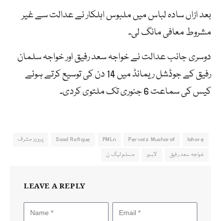
بعد ازاں سادہ لباس میں ملبوس اہلکار نے عدالت سے غیر
مشروط معافی مانگ لی۔
دوسری جانب عدالت نے خواجہ سعد رفیق اور خواجہ سلمان
رفیق کے جوڈشل ریمانڈ میں 14 دن کی توسیع کرتے ہوئے
کیس کی سماعت 6 جنوری تک ملتوی کردی۔
lahore
Pervaiz Musharaf
PMLn
Saad Rafique
پرویز مشرف
خواجہ سعد رفیق
لاہور
مسلم لیگ ن
LEAVE A REPLY