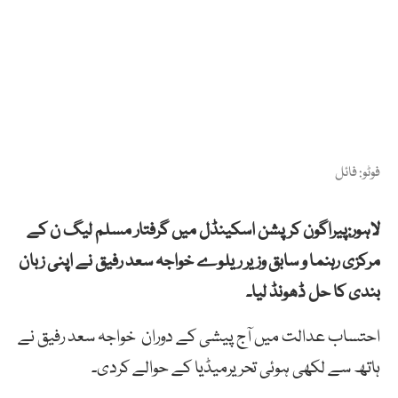
فوٹو: فائل
لاہور:پیراگون کرپشن اسکینڈل میں گرفتار مسلم لیگ ن کے
مرکزی رہنما و سابق وزیر ریلوے خواجہ سعد رفیق نے اپنی زبان
بندی کا حل ڈھونڈ لیا۔
احتساب عدالت میں آج پیشی کے دوران خواجہ سعد رفیق نے
ہاتھ سے لکھی ہوئی تحریرمیڈیا کے حوالے کردی۔