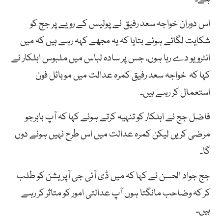
اس دوران خواجہ سعد رفیق نے پولیس کے رویے پر جج کو
شکایت لگاتے ہوئے بتایا کہ یہ مجھے کہہ رہے ہیں کہ میں
انٹرویو دے رہا ہوں، جس پر سادہ لباس میں ملبوس اہلکار نے
کہا کہ خواجہ سعد رفیق کمرہ عدالت میں موبائل فون
استعمال کر رہے ہیں۔
فاضل جج نے اہلکار کو تنہیہ کرتے ہوئے کہا کہ آپ باہرجو
مرضی کریں لیکن کمرہ عدالت میں اس طرح نہیں ہونے دوں
گا۔
جج جواد الحسن نے کہا کہ میں ڈی آئی جی آپریشن کو طلب
کر کہ وضاحب مانگتا ہوں آپ عدالتی امور کو متاثر کر رہے
ہیں۔