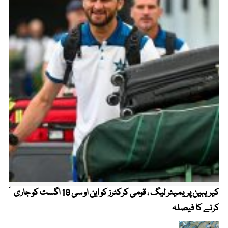
کیریبین پریمیئر لیگ ، قومی کرکٹرز کو این او سی 19 اگست کو جاری
آز
کرنے کا فیصلہ
چھی