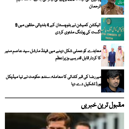
الرحمان
الیکشن کمیشن نے بلوچستان کے 4 بلدیاتی حلقوں میں 9
اگست کی پولنگ ملتوی کردی
معاہدے کو عملی شکل دینے میں فیلڈ مارشل سید عاصم منیر
کا کردار قابل قدر ہے، وزیراعظم
میر رضا کی قبر کشائی کا معاملہ، سندھ حکومت نے نیا میڈیکل
بورڈ تشکیل دے دیا
مقبول ترین خبریں