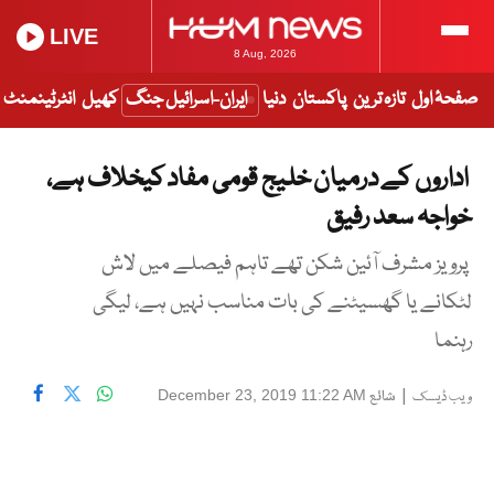
LIVE
8 Aug, 2026
صفحۂ اول
تازہ ترین
پاکستان
دنیا
ایران-اسرائیل جنگ
کھیل
انٹرٹینمنٹ
اداروں کے درمیان خلیج قومی مفاد کیخلاف ہے،
خواجہ سعد رفیق
پرویز مشرف آئین شکن تھے تاہم فیصلے میں لاش
لٹکانے یا گھسیٹنے کی بات مناسب نہیں ہے، لیگی
رہنما
|
شائع
December 23, 2019 11:22 AM
ویب ڈیسک