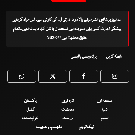
ہم نیوز پر شائع یا نشر ہونے والا مواد ادارتی ٹیم کی کاوش ہے۔ اس مواد کو بغیر
پیشگی اجازت کسی بھی صورت میں استعمال یا نقل کرنا درست نہیں۔ تمام
حقوق محفوظ ہیں © 2026
رابطہ کریں
پرائیویسی پالیسی
WhatsApp
Twitter
Facebook
Faceboo
صفحۂ اول
تازہ ترین
پاکستان
دنیا
معیشت
کھیل
تعلیم
صحت
انٹرٹینمنٹ
ٹیکنالوجی
دلچسپ و عجیب