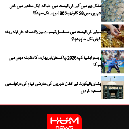
ملک بھر میں آٹے کی قیمت میں اضافہ، ایک ہفتے میں کئی
شہروں میں 20 کلو تھیلا 100 روپے تک مہنگا
سونے کی قیمت میں مسلسل تیسرے روز بڑا اضافہ ، فی تولہ ریٹ
کہاں تک جا پہنچا؟
ویمنز ایشیا کپ 2026، پاکستان اور بھارت کا مقابلہ دبئی میں
ہو گا
پشاور ہائیکورٹ نے افغان شہریوں کی عارضی قیام کی درخواستیں
مسترد کر دیں