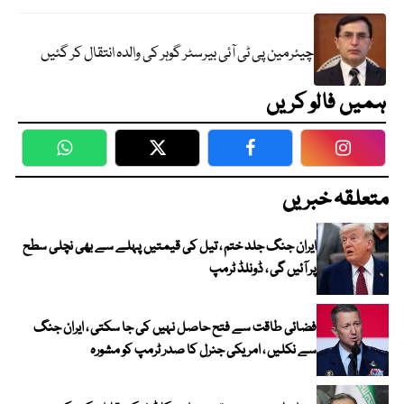
چیئرمین پی ٹی آئی بیرسٹر گوہر کی والدہ انتقال کر گئیں
ہمیں فالو کریں
WhatsApp
Twitter
Facebook
Faceboo
متعلقہ خبریں
ایران جنگ جلد ختم ، تیل کی قیمتیں پہلے سے بھی نچلی سطح
پر آئیں گی ، ڈونلڈ ٹرمپ
فضائی طاقت سے فتح حاصل نہیں کی جا سکتی ، ایران جنگ
سے نکلیں ، امریکی جنرل کا صدر ٹرمپ کو مشورہ