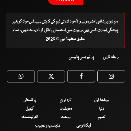
ہم نیوز پر شائع یا نشر ہونے والا مواد ادارتی ٹیم کی کاوش ہے۔ اس مواد کو بغیر
پیشگی اجازت کسی بھی صورت میں استعمال یا نقل کرنا درست نہیں۔ تمام
حقوق محفوظ ہیں © 2026
رابطہ کریں
پرائیویسی پالیسی
WhatsApp
Twitter
Facebook
Faceboo
صفحۂ اول
تازہ ترین
پاکستان
دنیا
معیشت
کھیل
تعلیم
صحت
انٹرٹینمنٹ
ٹیکنالوجی
دلچسپ و عجیب