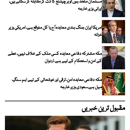
مسلمان متحد ہوں تو ہر چیلنج کا ڈٹ کر مقابلہ کر سکتے ہیں،
ایرانی وزیر خارجہ
امریکا ایران جنگ بندی معاہدہ آج یا کل متوقع ہے، امریکی وزیر
خزانہ
مکہ مشترکہ دفاعی معاہدہ کسی ملک کے خلاف نہیں، خطے
کے امن و استحکام کے لیے ہے، اردوان
مکہ دفاعی معاہدہ امن، ترقی اور خوشحالی کے لیے اہم سنگِ
میل ہے،سعودی وزیر خارجہ
مقبول ترین خبریں