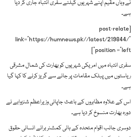
نے وہاں مقیم اپنے شہریوں کیلئے سفری انتباہ جاری کر دیا
ہے۔
[post-relate
link=”https://humnews.pk//latest/219844/”
position =”left”]
سفری انتباہ میں امریکی شہریوں کو بھارت کی شمال مشرقی
ریاستوں میں پبلک مقامات پر جانے سے گریز کرنے کا کہا گیا
ہے۔
اس کے علاوہ مظاہروں کے باعث جاپانی وزیراعظم شنزوابے نے
دورہ بھارت منسوخ کر دیا ہے۔
دوسری جانب اقوام متحدہ کے ہائی کمشنر برائے انسانی حقوق