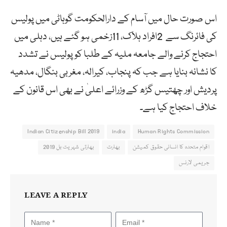
اس صورت حال میں آسام کے دارالحکومت گوہاٹی میں پولیس
کی فائرنگ سے 2افراد ہلاک، 11زخمی ہو گئے ہیں، دہلی میں
احتجاج کرنے والے جامعہ ملیہ کے طلبا کو پولیس نے تشدد
کا نشانہ بنایا ہے جب کہ پنجاب، کیرالہ، مغربی بنگال، مدھیہ
پردیش اور چھتیس گڑھ کے وزرائے اعلیٰ نے بھی اس قانون کے
خلاف احتجاج کیا ہے۔
Indian Citizenship Bill 2019
india
Human Rights Commission
اقوام متحدہ کا انسانی حقوق کمیشن
بھارت
بھارتی شہریت بل 2019
جریمی لارنس
LEAVE A REPLY