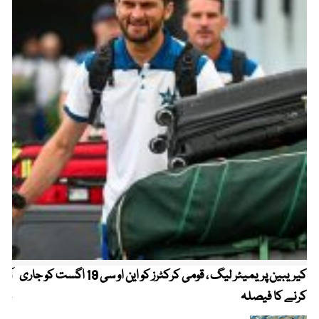
کیریبین پریمیئر لیگ ، قومی کرکٹرز کو این او سی 19 اگست کو جاری
آز
کرنے کا فیصلہ
چھی