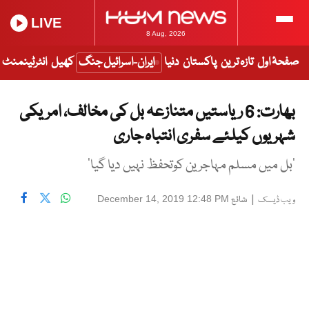
LIVE
8 Aug, 2026
صفحۂ اول
تازہ ترین
پاکستان
دنیا
ایران-اسرائیل جنگ
کھیل
انٹرٹینمنٹ
بھارت: 6 ریاستیں متنازعہ بل کی مخالف، امریکی
شہریوں کیلئے سفری انتباہ جاری
‘بل میں مسلم مہاجرین کوتحفظ نہیں دیا گیا’
|
شائع
December 14, 2019 12:48 PM
ویب ڈیسک