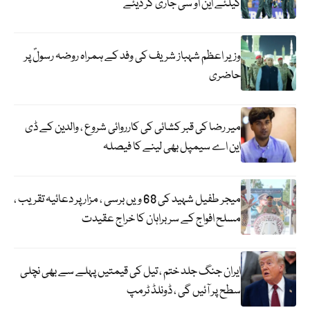
کیلئے این او سی جاری کر دیئے
وزیر اعظم شہباز شریف کی وفد کے ہمراہ روضہ رسولؐ پر
حاضری
میر رضا کی قبر کشائی کی کارروائی شروع ، والدین کے ڈی
این اے سیمپل بھی لینے کا فیصلہ
میجر طفیل شہید کی 68 ویں برسی ، مزار پر دعائیہ تقریب ،
مسلح افواج کے سربراہان کا خراج عقیدت
ایران جنگ جلد ختم ، تیل کی قیمتیں پہلے سے بھی نچلی
سطح پر آئیں گی ، ڈونلڈ ٹرمپ