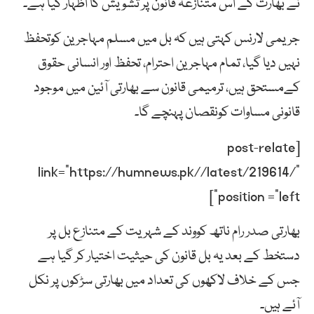
نے بھارت کے اس متنازعہ قانون پر تشویش کا اظہار کیا ہے۔
جریمی لارنس کہتی ہیں کہ بل میں مسلم مہاجرین کوتحفظ
نہیں دیا گیا، تمام مہاجرین احترام، تحفظ اور انسانی حقوق
کےمستحق ہیں، ترمیمی قانون سے بھارتی آئین میں موجود
قانونی مساوات کونقصان پہنچے گا۔
[post-relate
link=”https://humnews.pk//latest/219614/”
position =”left”]
بھارتی صدر رام ناتھ کووند کے شہریت کے متنازع بل پر
دستخط کے بعد یہ بل قانون کی حیثیت اختیار کر گیا ہے
جس کے خلاف لاکھوں کی تعداد میں بھارتی سڑکوں پر نکل
آئے ہیں۔