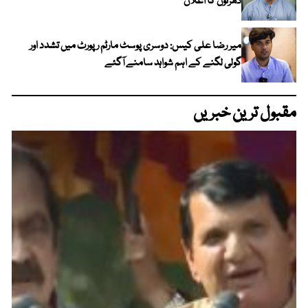
دھرنوں کا اعلان
میر رضا علی کیس: دوسری پوسٹ مارٹم رپورٹ میں تشدد اور
گولی لگنے کے اہم شواہد سامنے آگئے
مقبول ترین خبریں