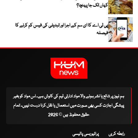
کہاں تک جا پہنچا؟
پی ٹی اے کا ای سم کے اجرا اور تبدیلی کی فیس کم کرنے کا
فیصلہ
ہم نیوز پر شائع یا نشر ہونے والا مواد ادارتی ٹیم کی کاوش ہے۔ اس مواد کو بغیر
پیشگی اجازت کسی بھی صورت میں استعمال یا نقل کرنا درست نہیں۔ تمام
حقوق محفوظ ہیں © 2026
رابطہ کریں
پرائیویسی پالیسی