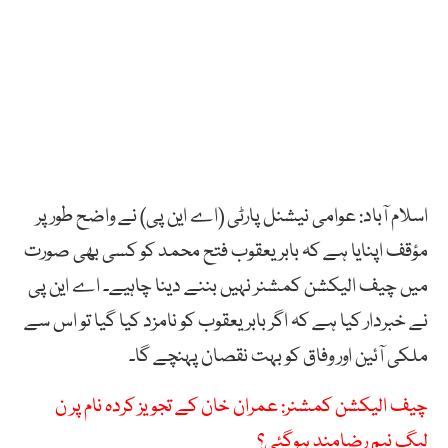
اسلام آباد: عوامی نیشنل پارٹی (اے این پی) نے واضح طور پر
مؤقف اپنایا ہے کہ بابر یعقوب فتح محمد کو کسی بھی صورت
میں چیف الیکشن کمشنر نہیں بننے دینا چاہیے۔ اے این پی
نے خبردار کیا ہے کہ اگر بابر یعقوب کو نامزد کیا گیا تو اس سے
ملکی آئین اور وفاق کو بہت نقصان پہنچے گا۔
چیف الیکشن کمشنر: عمران خان کے تجویز کردہ نام پر ن
لیگ نیم رضامند ہوگئی؟