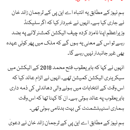
ہم نیوز کے مطابق یہ انتباہ اے این پی کے ترجمان زائد خان
نے جاری کیا ہے۔ انہوں نے خبردار کیا کہ اگر سلیکٹڈ
وزیراعظم اپنا نامزد کردہ چیف الیکشن کمشنر لانے پہ بضد
رہے تو اس کے معنی یہ ہوں گے کہ ملک میں پھر کوئی عہدہ
بھی غیر جانبدار نہیں رہے گا۔
انہوں نے کہا کہ بابر یعقوب فتح محمد 2018 کے الیکشن میں
سیکریٹری الیکشن کمیشن تھے۔ انہوں نے الزام عائد کیا کہ
اس وقت کے انتخابات میں ہونے والی دھاندلی کی ذمہ داری
بابر یعقوب پہ عائد ہوتی ہے۔ ان کا کہنا تھا کہ اس وقت
ہماری اسٹیبلشمنٹ کی بہت بدنامی ہوئی تھی۔
ہم نیوز کے مطابق اے این پی کے ترجمان زائد خان نے دعویٰ