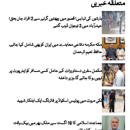
متعلقہ خبریں
بارشوں کی تباہی؛ قصور میں چھتیں گرنے سے 2 افراد جاں بحق؛
حیدرآباد میں 3 نوجوان ڈوب گئے
مکہ مکرمہ دفاعی معاہدے میں ایران کو بھی شامل کیا جائے،
حافظ نعیم الرحمان
مکمل سفری دستاویزات کے حامل کسی مسافر کو ایئرپورٹ پر
نہیں روکا جائے گا، وزیر داخلہ
لکی مروت میں پولیس اسکواڈ پر فائرنگ، ایک اہلکار شہید
جماعت اسلامی کا 16 اگست سے ملک بھر میں بیک وقت