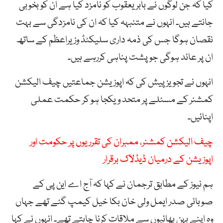
کیا کہ جن لوگوں نے بابر یعقوب کو نامزد کیا ہے ان کو بخوبی
جانتے ہیں۔ انہوں نے متنبہہ کیا کہ ان کی نامزدگی سے بہت
نقصان ہوگا جس کی ذمہ داری سلیکٹڈ وزیراعظم کے ساتھ
ان پر عائد ہوگی جو پشت پناہی کررہے ہیں۔
انہوں نے تجویز پیش کی کہ اپوزیشن جماعتیں چیف الیکشن
کمشنر کے مسئلے پر متحد و یکجا ہو کر حکمت عملی
اپنائیں۔
چیف الیکشن کمشنر، ممبران کی تقرریوں پر حکومت اور
اپوزیشن کے درمیان ڈیڈلاک برقرار
ہم نیوز کے مطابق ترجمان نے کہا کہ آج اے این پی کے
صوبائی صدر ایمل ولی خان بکا خیل کیمپ گئے تھے جہاں
وہ اپنے بہن بھائیوں سے ملاقات کرنا چاہتے تھے۔ انہوں نے کہا