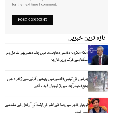
for the next time I comment.
تازہ ترین خبریں
مکہ مکرمہ دفاعی معاہدے میں جلد مصر بھی شامل ہو
سکتا ہے، ترک وزیر خارجہ
بارشوں کی تباہی؛ قصور میں چھتیں گرنے سے 2 افراد جاں
بحق؛ حیدرآباد میں 3 نوجوان ڈوب گئے
نوجوان تاجر میر رضا کے اغوا کی ایف آئی آر قتل کے مقدمے
میں تبدیل