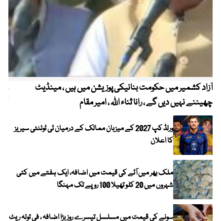
آزاد کشمیر میں حکومت بنانیکی پوزیشن میں ہیں ، مینڈیٹ
عوا
چھیننے نہیں دیں گے ، رانا ثناء اللہ ، امیر مقام
کم
ورلڈ کپ 2027 کے میزبان ممالک کے درمیان ٹی ٹوئنٹی سیریز
کا اعلان
ملک بھر میں آٹے کی قیمت میں اضافہ، ایک ہفتے میں کئی
شہروں میں 20 کلو تھیلا 100 روپے تک مہنگا
سونے کی قیمت میں مسلسل تیسرے روز بڑا اضافہ ، فی تولہ ریٹ