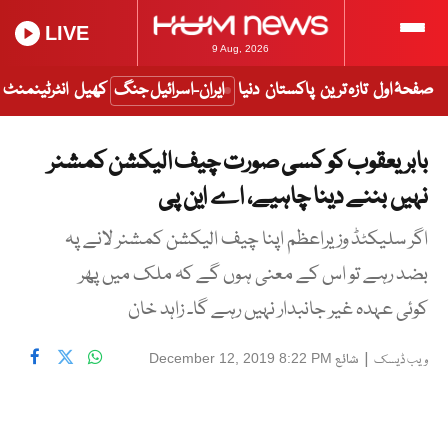
LIVE
9 Aug, 2026
صفحۂ اول
تازہ ترین
پاکستان
دنیا
ایران-اسرائیل جنگ
کھیل
انٹرٹینمنٹ
بابر یعقوب کو کسی صورت چیف الیکشن کمشنر
نہیں بننے دینا چاہیے، اے این پی
اگر سلیکٹڈ وزیراعظم اپنا چیف الیکشن کمشنر لانے پہ
بضد رہے تو اس کے معنی ہوں گے کہ ملک میں پھر
کوئی عہدہ غیر جانبدار نہیں رہے گا۔ زاہد خان
|
شائع
December 12, 2019 8:22 PM
ویب ڈیسک