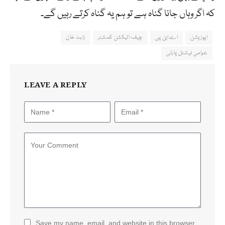
کہ اگر وہاں جانا گناہ ہے تو ہم یہ گناہ کرتے رہیں گے۔
اپوزیشن
اے این پی
چیف الیکشن کمشنر
زاہد خان
عوامی نیشنل پارٹی
LEAVE A REPLY
Save my name, email, and website in this browser