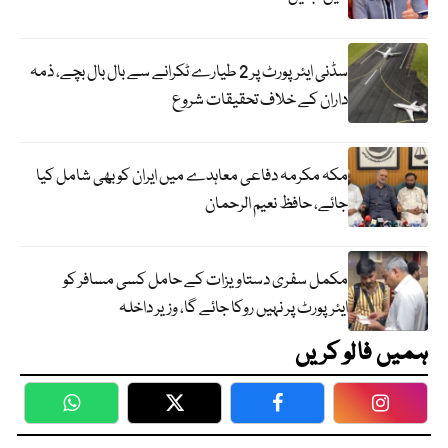
سڈنی ایئرپورٹ پر 2 طیارے ٹکرانے سے بال بال بچے، ذمہ
داران کے خلاف تحقیقات شروع
مکہ مکرمہ دفاعی معاہدے میں ایران کو بھی شامل کیا
جائے، حافظ نعیم الرحمان
مکمل سفری دستاویزات کے حامل کسی مسافر کو
ایئرپورٹ پر نہیں روکا جائے گا، وزیر داخلہ
ہمیں فالو کریں
WhatsApp
Twitter
Facebook
Faceboo