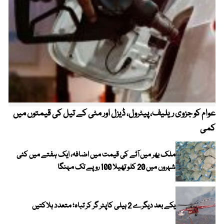
عوام کو جزوی ریلیف، پیٹرول، ڈیزل اور مٹی کے تیل کی قیمتوں میں
4 روز میں سونے کی قیمت میں بڑا اضافہ
کمی
ملک بھر میں آٹے کی قیمت میں اضافہ، ایک ہفتے میں کئی
شہروں میں 20 کلو تھیلا 100 روپے تک مہنگا
یکے بعد دیگرے 2 ہیلی کاپٹر گر کر تباہ؛ متعدد ہلاکتیں