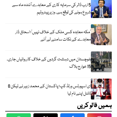
5 ارب ڈالر کی سرمایہ کاری کے معاہدے آئندہ ماہ سے
شروع ہونے کی توقع ہے، وزیر پیٹرولیم
‘مکہ معاہدہ کسی ملک کے خلاف نہیں’؛ اسحاق ڈار
معاہدے کے نکات سامنے لے آئے
بلوچستان میں دہشت گردوں کے خلاف کارروائیاں جاری،
15 خوارج ہلاک
ای اسپورٹس ورلڈ کپ؛ پاکستان کے محمد زبیر نے ٹیکن 8
ٹائٹل اپنے نام لیا
ہمیں فالو کریں