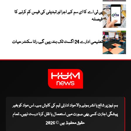
پی ٹی اے کا ای سم کے اجرا اور تبدیلی کی فیس کم کرنے کا
فیصلہ
تعلیمی ادارے 24 اگست تک بند رہیں گے، رانا سکندر حیات
ہم نیوز پر شائع یا نشر ہونے والا مواد ادارتی ٹیم کی کاوش ہے۔ اس مواد کو بغیر
پیشگی اجازت کسی بھی صورت میں استعمال یا نقل کرنا درست نہیں۔ تمام
حقوق محفوظ ہیں © 2026