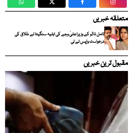
WhatsApp
Twitter
Facebook
Faceboo
متعلقہ خبریں
تامل ناڈو کے وزیراعلیٰ وجے کی اہلیہ سنگیتا نے طلاق کی
درخواست واپس لے لی
مقبول ترین خبریں