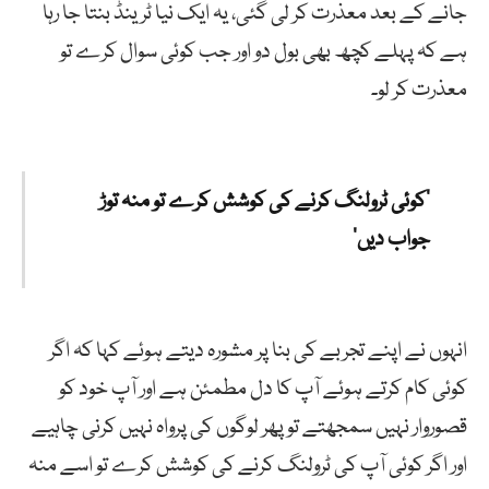
جانے کے بعد معذرت کر لی گئی، یہ ایک نیا ٹرینڈ بنتا جا رہا
ہے کہ پہلے کچھ بھی بول دو اور جب کوئی سوال کرے تو
معذرت کر لو۔
’کوئی ٹرولنگ کرنے کی کوشش کرے تو منہ توڑ
جواب دیں‘
انہوں نے اپنے تجربے کی بنا پر مشورہ دیتے ہوئے کہا کہ اگر
کوئی کام کرتے ہوئے آپ کا دل مطمئن ہے اور آپ خود کو
قصوروار نہیں سمجھتے تو پھر لوگوں کی پرواہ نہیں کرنی چاہیے
اور اگر کوئی آپ کی ٹرولنگ کرنے کی کوشش کرے تو اسے منہ