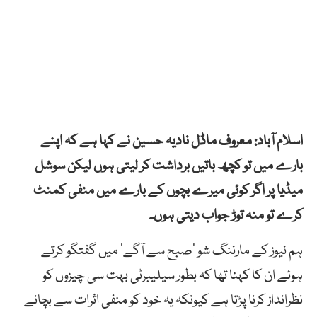
اسلام آباد: معروف ماڈل نادیہ حسین نے کہا ہے کہ اپنے
بارے میں تو کچھ باتیں برداشت کر لیتی ہوں لیکن سوشل
میڈیا پر اگر کوئی میرے بچوں کے بارے میں منفی کمنٹ
کرے تو منہ توڑ جواب دیتی ہوں۔
ہم نیوز کے مارننگ شو ’صبح سے آگے‘ میں گفتگو کرتے
ہوئے ان کا کہنا تھا کہ بطور سیلیبرٹی بہت سی چیزوں کو
نظرانداز کرنا پڑتا ہے کیونکہ یہ خود کو منفی اثرات سے بچانے