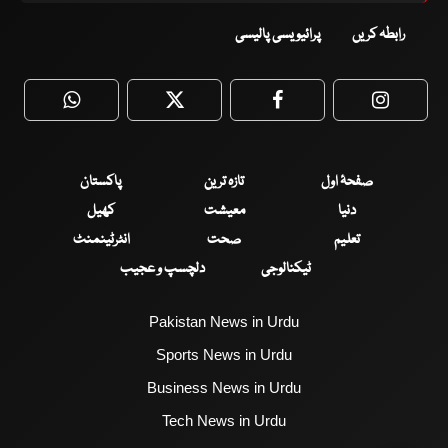
رابطہ کریں
پرائیویسی پالیسی
WhatsApp
Twitter
Facebook
Faceboo
صفحۂ اول
تازہ ترین
پاکستان
دنیا
معیشت
کھیل
تعلیم
صحت
انٹرٹینمنٹ
ٹیکنالوجی
دلچسپ و عجیب
Pakistan News in Urdu
Sports News in Urdu
Business News in Urdu
Tech News in Urdu