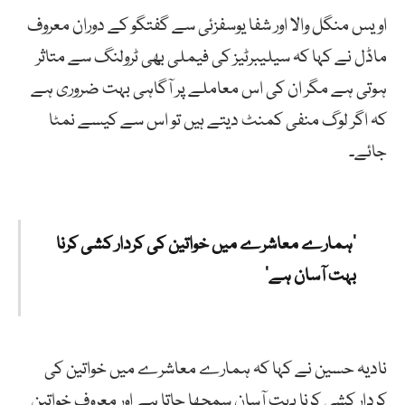
اویس منگل والا اور شفا یوسفزئی سے گفتگو کے دوران معروف
ماڈل نے کہا کہ سیلیبرٹیز کی فیملی بھی ٹرولنگ سے متاثر
ہوتی ہے مگر ان کی اس معاملے پر آگاہی بہت ضروری ہے
کہ اگر لوگ منفی کمنٹ دیتے ہیں تو اس سے کیسے نمٹا
جائے۔
’ہمارے معاشرے میں خواتین کی کردار کشی کرنا
بہت آسان ہے‘
نادیہ حسین نے کہا کہ ہمارے معاشرے میں خواتین کی
کردار کشی کرنا بہت آسان سمجھا جاتا ہے اور معروف خواتین