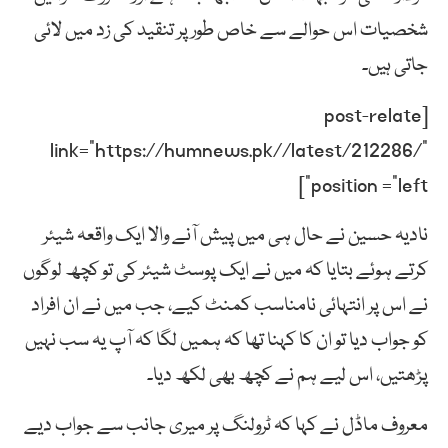
شخصیات اس حوالے سے خاص طور پر تنقید کی زد میں لائی
جاتی ہیں۔
[post-relate
link=”https://humnews.pk//latest/212286/”
position =”left”]
نادیہ حسین نے حال ہی میں پیش آنے والا ایک واقعہ شیئر
کرتے ہوئے بتایا کہ میں نے ایک پوسٹ شیئر کی تو کچھ لوگوں
نے اس پر انتہائی نامناسب کمنٹ کیے، جب میں نے ان افراد
کو جواب دیا تو ان کا کہنا تھا کہ ہمیں لگا کہ آپ یہ سب نہیں
پڑھتیں، اس لیے ہم نے کچھ بھی لکھ دیا۔
معروف ماڈل نے کہا کہ ٹرولنگ پر میری جانب سے جواب دیے