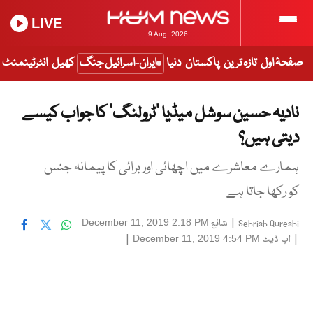
LIVE
9 Aug, 2026
صفحۂ اول
تازہ ترین
پاکستان
دنیا
ایران-اسرائیل جنگ
کھیل
انٹرٹینمنٹ
نادیہ حسین سوشل میڈیا ’ٹرولنگ‘ کا جواب کیسے
دیتی ہیں؟
ہمارے معاشرے میں اچھائی اور برائی کا پیمانہ جنس
کو رکھا جاتا ہے
|
شائع
December 11, 2019 2:18 PM
Sehrish Qureshi
|
اپ ڈیٹ
|
December 11, 2019 4:54 PM