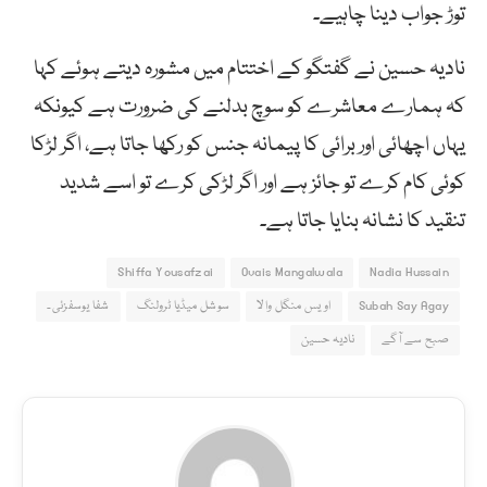
توڑ جواب دینا چاہیے۔
نادیہ حسین نے گفتگو کے اختتام میں مشورہ دیتے ہوئے کہا
کہ ہمارے معاشرے کو سوچ بدلنے کی ضرورت ہے کیونکہ
یہاں اچھائی اور برائی کا پیمانہ جنس کو رکھا جاتا ہے، اگر لڑکا
کوئی کام کرے تو جائز ہے اور اگر لڑکی کرے تو اسے شدید
تنقید کا نشانہ بنایا جاتا ہے۔
Shiffa Yousafzai
Ovais Mangalwala
Nadia Hussain
Subah Say Agay
اویس منگل والا
سوشل میڈیا ٹرولنگ
شفا یوسفزئی۔
صبح سے آگے
نادیہ حسین