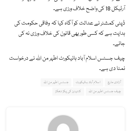
آرٹیکل 18 کی واضح خلاف ورزی ہے۔
ڈپٹی کمشنر نے عدالت کو آگاہ کیا کہ وفاقی حکومت کی
ہدایت ہے کہ کسی طور بھی قانون کی خلاف ورزی نہ کی
جائے۔
چیف جسٹس اسلام آباد ہائیکورٹ اطہر من اللہ نے درخواست
نمٹا دی ہے۔
آزادی مارچ
اسلام آباد ہائیکورٹ
جسٹس اطہر من اللہ
چیف جسٹس اطہر من اللہ
کنٹینرز کی پکڑ دھکڑ