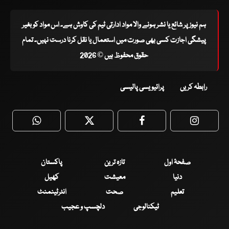
ہم نیوز پر شائع یا نشر ہونے والا مواد ادارتی ٹیم کی کاوش ہے۔ اس مواد کو بغیر
پیشگی اجازت کسی بھی صورت میں استعمال یا نقل کرنا درست نہیں۔ تمام
حقوق محفوظ ہیں © 2026
رابطہ کریں
پرائیویسی پالیسی
WhatsApp
Twitter
Facebook
Faceboo
صفحۂ اول
تازہ ترین
پاکستان
دنیا
معیشت
کھیل
تعلیم
صحت
انٹرٹینمنٹ
ٹیکنالوجی
دلچسپ و عجیب