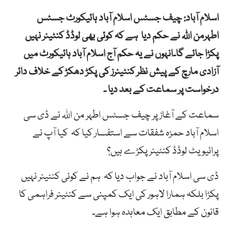
اسلام آباد: چیف جسٹس اسلام آباد ہائیکورٹ جسٹس
اطہرمن اللہ نے حکم دیا ہے کہ کوئی بھی لوڈڈ کنٹینر نہیں
پکڑا جائے گا۔انہوں نے یہ حکم آج اسلام آباد ہائیکورٹ میں
آزادی مارچ کے پیش نظر کنٹینرز کی پکڑ دھکڑ کے خلاف دائر
درخواست پر سماعت کے بعد دیا ۔
سماعت کے آغاز پر چیف جسٹس اطہر من اللہ نے ڈی سی
اسلام آباد حمزہ شفقات سے استفسار کیا کہ کیا آپ نے
پرائیویٹ لوڈڈ کنٹینر پکڑے ہیں؟
ڈی سی اسلام آباد نے جواب دیا کہ ہم نے کوئی کنٹینر نہیں
پکڑا بلکہ ہمارا لاہور کی ایک کمپنی سے کنٹینر فراہمی کا
قانون کے مطابق ایک معاہدہ ہوا ہے۔