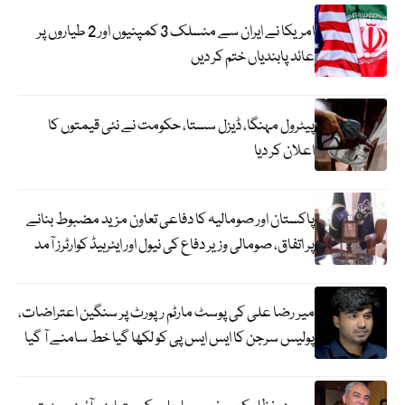
امریکا نے ایران سے منسلک 3 کمپنیوں اور 2 طیاروں پر
عائد پابندیاں ختم کر دیں
پیٹرول مہنگا، ڈیزل سستا، حکومت نے نئی قیمتوں کا
اعلان کر دیا
پاکستان اور صومالیہ کا دفاعی تعاون مزید مضبوط بنانے
پر اتفاق، صومالی وزیر دفاع کی نیول اور ایئرہیڈ کوارٹرز آمد
میر رضا علی کی پوسٹ مارٹم رپورٹ پر سنگین اعتراضات،
پولیس سرجن کا ایس ایس پی کو لکھا گیا خط سامنے آ گیا