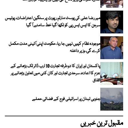
میر رضا علی کی پوسٹ مارٹم رپورٹ پر سنگین اعتراضات، پولیس
سرجن کا ایس ایس پی کو لکھا گیا خط سامنے آ گیا
موجودہ نظام کہیں نہیں جا رہا، حکومت اپنی آئینی مدت مکمل
کرے گی، وزیر داخلہ
پاکستان اور ایران کا دوطرفہ تجارت 10 ارب ڈالر تک بڑھانے کے
عزم کا اعادہ، سرحدی تجارت اور کان کنی میں تعاون بڑھانے پر
اتفاق
جنوبی لبنان پر اسرائیلی فوج کے فضائی حملے
مقبول ترین خبریں