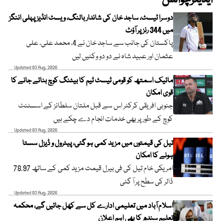
ایڈیٹرچوائس
دوسرا ٹیسٹ، ساجد خان کی شاندار بالنگ، ویسٹ انڈیز پہلی اننگز
میں 344 رنز پر آؤٹ
پاکستان کی جانب سے ساجد خان نے 4، محمد علی، علی
عثمان اور عبید شاہ نے دو دو وکٹیں لیں
Updated 03 Aug, 2026
مائیک اسمتھ کو قومی ٹیسٹ ٹیم کا بیٹنگ کوچ بنائے جانے کا
قوی امکان
جنوبی افریقی کرکٹر اس سے قبل ملتان سلطانز کے اسسٹنٹ
کوچ کے طور پر بھی خدمات انجام دے چکے ہیں
Updated 03 Aug, 2026
تیل کی قیمتوں میں مزید کمی ہو گئی، پیٹرول و ڈیزل سستا
ہونے کا امکان
امریکی خام تیل کی فی بیرل قیمت مزید کمی کے ساتھ 78.97
ڈالر کی سطح پر آ گئی
Updated 03 Aug, 2026
اسلام آباد میں تعلیمی ادارے کل سے کھل جائیں گے، محکمہ
تعلیم سندھ کا بھی اہم اعلان