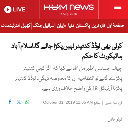
LIVE
6 Aug, 2026
صفحۂ اول
تازہ ترین
پاکستان
دنیا
ایران-اسرائیل جنگ
کھیل
انٹرٹینمنٹ
کوئی بھی لوڈڈ کنٹینر نہیں پکڑا جائے گا،اسلام آباد
ہائیکورٹ کا حکم
چیف جسٹس اطہر من اللہ نے کہا کہ اگر کوئی کنٹینر
پکڑے گئے تو انتظامیہ ان کا معاوضہ دیگی۔ لوڈڈ کنٹینر
پکڑنا آرٹیکل 18 کی واضح خلاف ورزی ہے۔
|
شائع
October 31, 2019 11:05 AM
فرح مہہ جبین
فوٹو: فائل