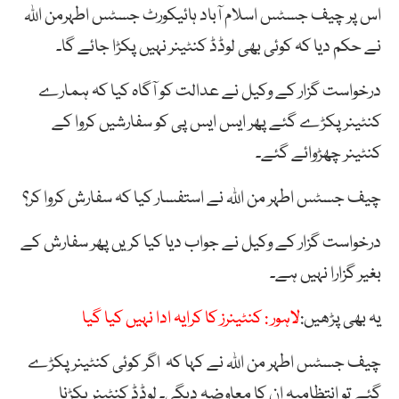
اس پر چیف جسٹس اسلام آباد ہائیکورٹ جسٹس اطہرمن اللہ
نے حکم دیا کہ کوئی بھی لوڈڈ کنٹینر نہیں پکڑا جائے گا۔
درخواست گزار کے وکیل نے عدالت کو آگاہ کیا کہ ہمارے
کنٹینر پکڑے گئے پھر ایس ایس پی کو سفارشیں کروا کے
کنٹینر چھڑوائے گئے۔
چیف جسٹس اطہر من اللہ نے استفسار کیا کہ سفارش کروا کر؟
درخواست گزار کے وکیل نے جواب دیا کیا کریں پھر سفارش کے
بغیر گزارا نہیں ہے۔
یہ بھی پڑھیں:
لاہور : کنٹینرز کا کرایہ ادا نہیں کیا گیا
چیف جسٹس اطہر من اللہ نے کہا کہ اگر کوئی کنٹینر پکڑے
گئے تو انتظامیہ ان کا معاوضہ دیگی۔ لوڈڈ کنٹینر پکڑنا