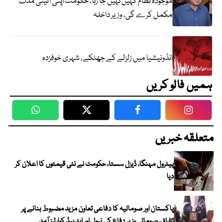
موجودہ نظام کہیں نہیں جا رہا، حکومت اپنی آئینی مدت
مکمل کرے گی، وزیر داخلہ
انڈونیشیا میں زلزلے کے جھٹکے، شہری خوفزدہ
ہمیں فالو کریں
WhatsApp
Twitter
Facebook
Faceboo
متعلقہ خبریں
پیٹرول مہنگا، ڈیزل سستا، حکومت نے نئی قیمتوں کا اعلان کر
دیا
پاکستان اور صومالیہ کا دفاعی تعاون مزید مضبوط بنانے پر
اتفاق، صومالی وزیر دفاع کی نیول اور ایئرہیڈ کوارٹرز آمد