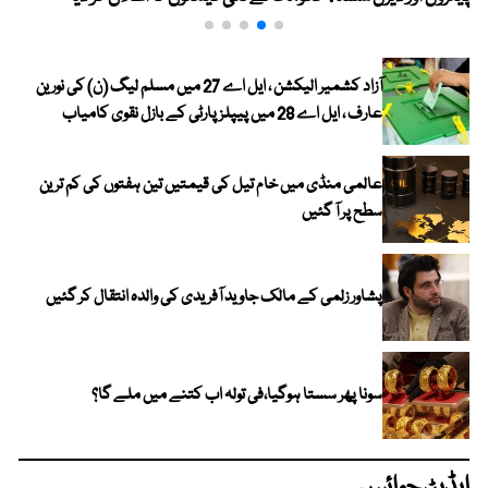
آزاد کشمیر الیکشن ، ایل اے 27 میں مسلم لیگ (ن) کی نورین
عارف ، ایل اے 28 میں پیپلز پارٹی کے بازل نقوی کامیاب
عالمی منڈی میں خام تیل کی قیمتیں تین ہفتوں کی کم ترین
سطح پر آ گئیں
پشاور زلمی کے مالک جاوید آفریدی کی والدہ انتقال کر گئیں
سونا پھر سستا ہوگیا،فی تولہ اب کتنے میں ملے گا؟