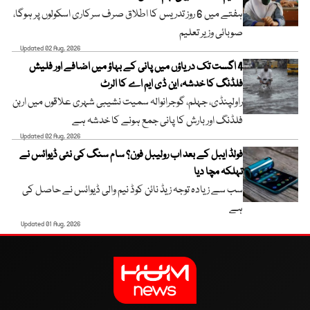
ہفتے میں 6 روز تدریس کا اطلاق صرف سرکاری اسکولوں پر ہوگا،
صوبائی وزیر تعلیم
Updated 02 Aug, 2026
4 اگست تک دریاؤں میں پانی کے بہاؤ میں اضافے اور فلیش
فلڈنگ کا خدشہ، این ڈی ایم اے کا الرٹ
راولپنڈی، جہلم، گوجرانوالہ سمیت نشیبی شہری علاقوں میں اربن
فلڈنگ اور بارش کا پانی جمع ہونے کا خدشہ ہے
Updated 02 Aug, 2026
فولڈ ایبل کے بعد اب رولیبل فون؟ سام سنگ کی نئی ڈیوائس نے
تہلکہ مچا دیا
سب سے زیادہ توجہ زیڈ نائن کوڈ نیم والی ڈیوائس نے حاصل کی
ہے
Updated 01 Aug, 2026