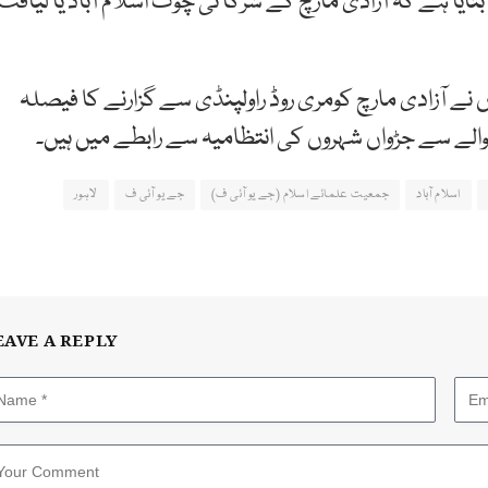
ایا ہے کہ آزادی مارچ کے شرکا ٹی چوک اسلام آباد یا لیاقت
 نے آزادی مارچ کومری روڈ راولپنڈی سے گزارنے کا فیصلہ
والے سے جڑواں شہروں کی انتظامیہ سے رابطے میں ہیں۔
اسلام آباد
جمعیت علمائے اسلام (جے یو آئی ف)
جے یو آئی ف
لاہور
EAVE A REPLY