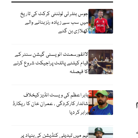
جوس بٹلر ٹی ٹوئنٹی کرکٹ کی تاریخ
میں سب سے زیادہ رنز بنانے والے
کھلاڑی بن گئے
لاانفورسمنٹ انویسٹی گیشن سنٹر کے
قیام کیلئے پائلٹ پراجیکٹ شروع کرنے
کا فیصلہ
بابر اعظم کی ویسٹ انڈیز کیخلاف
شاندار کارکردگی ، عمران خان کا ریکارڈ
برابر کر دیا
ٹیم میں تبدیلی کنڈیشن کی بنیاد پر