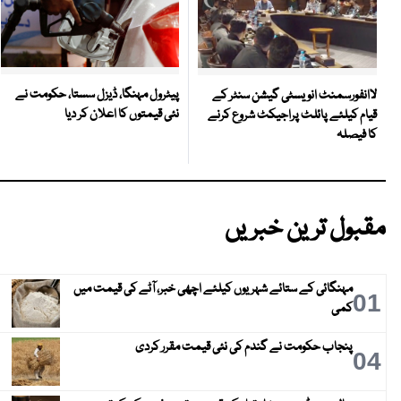
پیٹرول مہنگا، ڈیزل سستا، حکومت نے
لاانفورسمنٹ انویسٹی گیشن سنٹر کے
نئی قیمتوں کا اعلان کر دیا
قیام کیلئے پائلٹ پراجیکٹ شروع کرنے
کا فیصلہ
مقبول ترین خبریں
مہنگائی کے ستائے شہریوں کیلئے اچھی خبر، آٹے کی قیمت میں
01
کمی
پنجاب حکومت نے گندم کی نئی قیمت مقرر کردی
04