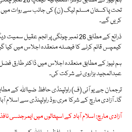
ہم نیوز کے مطابق
تحت پاکستان مسلم لیگ (ن) کی جانب سے روات میں ڈا
کریں گے۔
ذرائع کے مطابق 26 نمبر چونگی پر انجم عقی
کیمپس قائم کرنے کا فیصلہ منعقدہ اجلاس میں کیا گیا
ہم نیوز کے مطابق منعقدہ اجلاس میں ڈاکٹر طارق فضل 
عبدالمجید ہزاروی نے شرکت کی۔
ترجمان جے یو آئی (ف) راولپنڈی حافظ ضیااللہ کے مطابق
گا۔ آزادی مارچ کے شرکا مری روڈ راولپنڈی سے اسلام آب
آزادی مارچ: اسلام آباد کے اسپتالوں میں ایمرجنسی نافذ