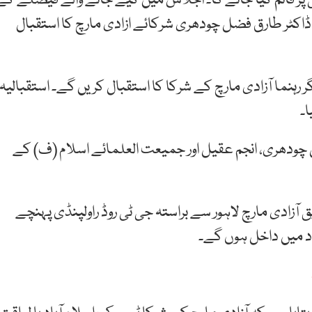
 دوسرا استقبالیہ کیمپ 26 نمبر چنگی پر قائم کیا جائے گا۔ اجلاس میں کیے جانے والے فیصلے ک
کٹر طارق فضل چودھری شرکائے ازادی مارچ کا استقبال
ل سمیت دیگر رہنما آزادی مارچ کے شرکا کا استقبال کریں گے۔ استقبالیہ
۔
چودھری، انجم عقیل اور جمیعت العلمائے اسلام (ف) کے
 آزادی مارچ لاہور سے براستہ جی ٹی روڈ راولپنڈی پہنچے
اد میں داخل ہوں گے۔