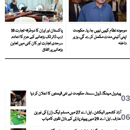
موجودہ نظام کہیں نہیں جا رہا، حکومت
پاکستان اور ایران کا دوطرفہ تجارت 10
اپنی آئینی مدت مکمل کرے گی، وزیر
ارب ڈالر تک بڑھانے کے عزم کا اعادہ،
داخلہ
سرحدی تجارت اور کان کنی میں تعاون
بڑھانے پر اتفاق
پیٹرول مہنگا، ڈیزل سستا، حکومت نے نئی قیمتوں کا اعلان کر دیا
0
آزاد کشمیر الیکشن ، ایل اے 27 میں مسلم لیگ (ن) کی نورین
0
عارف ، ایل اے 28 میں پیپلز پارٹی کے بازل نقوی کامیاب