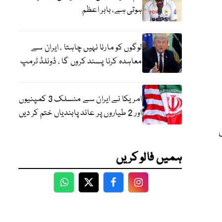
ہوتی ہے، بابر اعظم
لوگوں کو مارنا نہیں چاہتا ، ایران سے
معاہدہ کرنا پسند کروں گا ، ڈونلڈ ٹرمپ
امریکا نے ایران سے منسلک 3 کمپنیوں
اور 2 طیاروں پر عائد پابندیاں ختم کر دیں
ہمیں فالو کریں
WhatsApp
Twitter
Facebook
Facebook