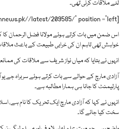
لئے ملاقات کرنی تھی۔
[post-relate link=”https://humnews.pk//latest/209585/” position =”left”]
اس ضمن میں بات کرتے ہوئے مولانا فضل الرحمان کا کہ
خواہش تھی تاہم ان کی خرابی طبیعت کے باعث ملاقات
انہوں نے بتایا کہ میاں نواز شریف سے ملاقات کی ممان
آزادی مارچ کے حوالے سے بات کرتے ہوئے سربراہ جے یو ا
پارلیمنٹ کا جانا ہی ہمارا مطالبہ ہے۔
انہوں نے کہا کہ آزادی مارچ ایک تحریک کا نام ہے، اسلا
سخت کیا جائے گا۔
واضح رہے جمعیت علماء اسلام ف اور مسلم لیگ ن کے کار