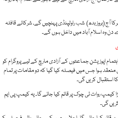
رکا آج (بروز بدھ) شب راولپنڈی پہنچیں گے، شرکائے قافلہ
دن وہ اسلام آباد میں داخل ہوں گے۔
تمام اپوزیشن جماعتوں کے آزادی مارچ کے لیے پروگرام کو
نعقد ہوا جس میں فیصلہ کیا گیا کہ دو مقامات پر تمام
ا استقبال کریں گی۔
کیمپ روات ٹی چوک پر قائم کیا جائے گا۔ یہ کیمپ پی ایم
 کریں گی۔