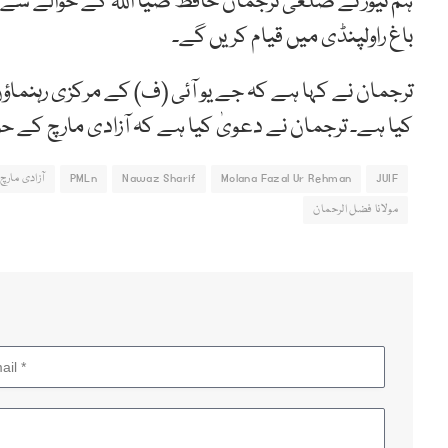
ہم نیوز نے ضلعی ترجمان حافظ ضیا اللہ کے حوالے سے بت
باغ راولپنڈی میں قیام کریں گے۔
ترجمان نے کہا ہے کہ جے یو آئی (ف) کے مرکزی رہنماؤں
کیا ہے۔ ترجمان نے دعویٰ کیا ہے کہ آزادی مارچ کے ح
JUIF
Molana Fazal Ur Rehman
Nawaz Sharif
PMLn
آزادی مارچ
مولانا فضل الرحمان