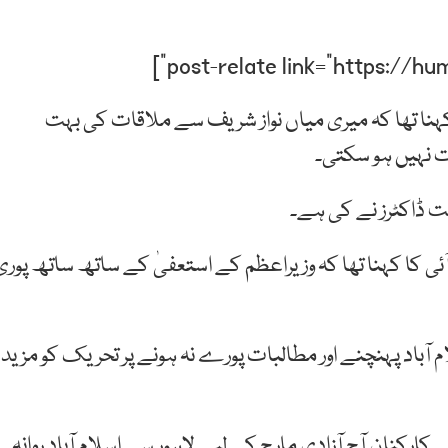
نا تھا کہ میری میاں نواز شریف سے ملاقات کی بہت
 نہیں ہو سکتی۔
عت ڈاکٹرز نے کی ہے۔
ٓئی کا کہنا تھا کہ وزیراعظم کے استعفیٰ کے ساتھ ساتھ پوری
م آباد پہنچنے اور مطالبات پورے نہ ہونے پر تحریک کو مزید
کنان آج آزادی مارچ کے لیے لاہور سے اسلام آباد روانہ