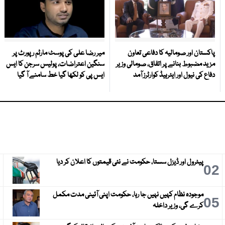
پاکستان اور صومالیہ کا دفاعی تعاون
میر رضا علی کی پوسٹ مارٹم رپورٹ پر
مزید مضبوط بنانے پر اتفاق، صومالی وزیر
سنگین اعتراضات، پولیس سرجن کا ایس
دفاع کی نیول اور ایئرہیڈ کوارٹرز آمد
ایس پی کو لکھا گیا خط سامنے آ گیا
پیٹرول اور ڈیزل سستا، حکومت نے نئی قیمتوں کا اعلان کر دیا
3
02
موجودہ نظام کہیں نہیں جا رہا، حکومت اپنی آئینی مدت مکمل
6
05
کرے گی، وزیر داخلہ