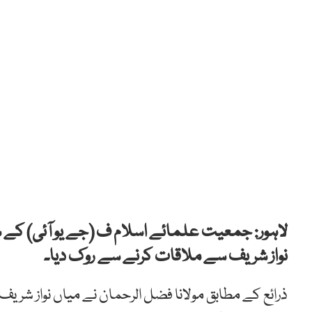
لاہور: جمعیت علمائے اسلام ف (جے یو آئی) کے سر
نواز شریف سے ملاقات کرنے سے روک دیا۔
ذرائع کے مطابق مولانا فضل الرحمان نے میاں نواز شریف