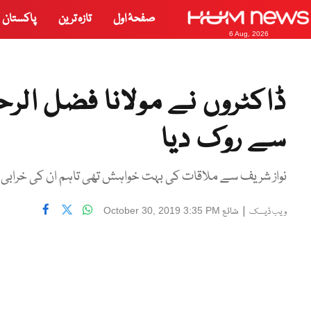
صفحۂ اول
تازہ ترین
پاکستان
6 Aug, 2026
ڈاکٹروں نے مولانا فضل الر
سے روک دیا
نواز شریف سے ملاقات کی بہت خواہش تھی تاہم ان کی خرابی 
|
شائع
October 30, 2019 3:35 PM
ویب ڈیسک