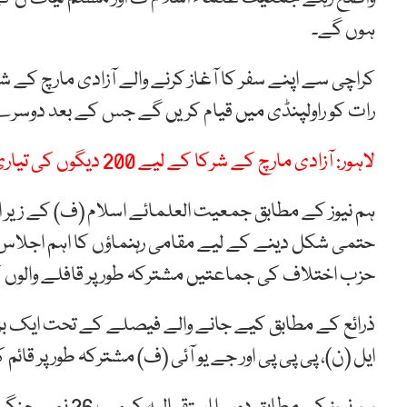
ہوں گے۔
کراچی سے اپنے سفر کا آغاز کرنے والے آزادی مارچ کے ش
رات کو راولپنڈی میں قیام کریں گے جس کے بعد دوسرے 
لاہور: آزادی مارچ کے شرکا کے لیے 200 دیگوں کی تیاری
ہم نیوز کے مطابق جمعیت العلمائے اسلام (ف) کے زیر اہ
حتمی شکل دینے کے لیے مقامی رہنماؤں کا اہم اجلاس م
حزب اختلاف کی جماعتیں مشترکہ طور پر قافلے والوں ک
ذرائع کے مطابق کیے جانے والے فیصلے کے تحت ایک بڑا 
ایل (ن)، پی پی پی اور جے یو آئی (ف) مشترکہ طور پر قائم