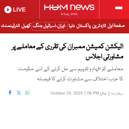
LIVE
9 Aug, 2026
صفحۂ اول
تازہ ترین
پاکستان
دنیا
ایران-اسرائیل جنگ
کھیل
انٹرٹینمنٹ
الیکشن کمیشن ممبران کی تقرری کے معاملے پر
مشاورتی اجلاس
معاملے کو افہام و تفہیم سے حل کرنے کے لئے حکومت
کا حزب اختلاف سے مشاورت کرنے کا فیصلہ
|
شائع
October 29, 2019 7:06 PM
سرفراز راجا