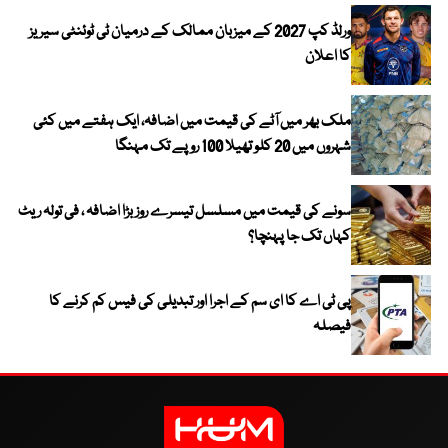
ورلڈ کپ 2027 کے میزبان ممالک کے درمیان ٹی ٹوئنٹی سیریز
کا اعلان
ملک بھر میں آٹے کی قیمت میں اضافہ، ایک ہفتے میں کئی
شہروں میں 20 کلو تھیلا 100 روپے تک مہنگا
سونے کی قیمت میں مسلسل تیسرے روز بڑا اضافہ ، فی تولہ ریٹ
کہاں تک جا پہنچا؟
پی ٹی اے کا ای سم کے اجرا اور تبدیلی کی فیس کم کرنے کا
فیصلہ