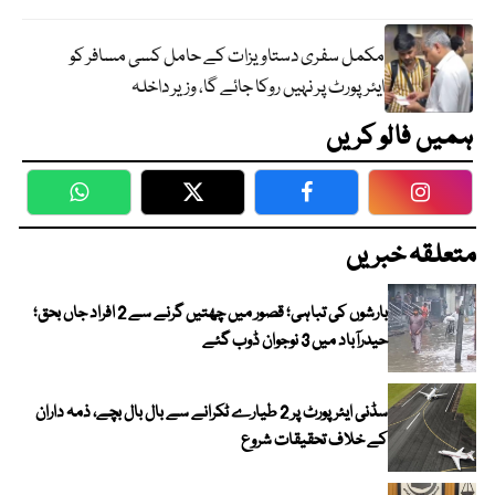
مکمل سفری دستاویزات کے حامل کسی مسافر کو
ایئرپورٹ پر نہیں روکا جائے گا، وزیر داخلہ
ہمیں فالو کریں
WhatsApp
Twitter
Facebook
Faceboo
متعلقہ خبریں
بارشوں کی تباہی؛ قصور میں چھتیں گرنے سے 2 افراد جاں بحق؛
حیدرآباد میں 3 نوجوان ڈوب گئے
سڈنی ایئرپورٹ پر 2 طیارے ٹکرانے سے بال بال بچے، ذمہ داران
کے خلاف تحقیقات شروع