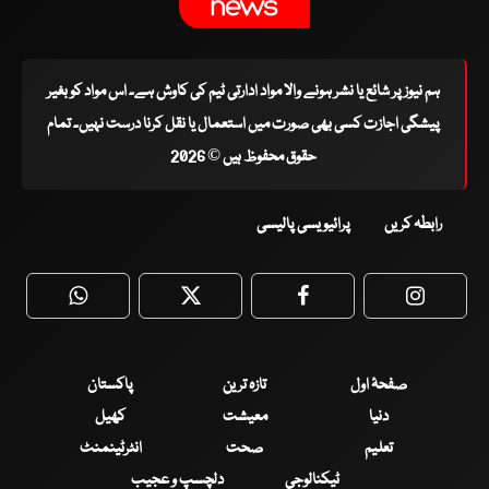
ہم نیوز پر شائع یا نشر ہونے والا مواد ادارتی ٹیم کی کاوش ہے۔ اس مواد کو بغیر
پیشگی اجازت کسی بھی صورت میں استعمال یا نقل کرنا درست نہیں۔ تمام
حقوق محفوظ ہیں © 2026
رابطہ کریں
پرائیویسی پالیسی
WhatsApp
Twitter
Facebook
Faceboo
صفحۂ اول
تازہ ترین
پاکستان
دنیا
معیشت
کھیل
تعلیم
صحت
انٹرٹینمنٹ
ٹیکنالوجی
دلچسپ و عجیب