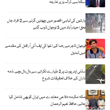
سکتا ہے، ترک وزیر خارجہ
بارشوں کی تباہی؛ قصور میں چھتیں گرنے سے 2 افراد جاں
بحق؛ حیدرآباد میں 3 نوجوان ڈوب گئے
نوجوان تاجر میر رضا کے اغوا کی ایف آئی آر قتل کے مقدمے
میں تبدیل
سڈنی ایئرپورٹ پر 2 طیارے ٹکرانے سے بال بال بچے، ذمہ
داران کے خلاف تحقیقات شروع
مکہ مکرمہ دفاعی معاہدے میں ایران کو بھی شامل کیا
جائے، حافظ نعیم الرحمان