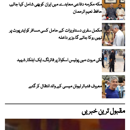
مکہ مکرمہ دفاعی معاہدے میں ایران کو بھی شامل کیا جائے،
حافظ نعیم الرحمان
مکمل سفری دستاویزات کے حامل کسی مسافر کو ایئرپورٹ پر
نہیں روکا جائے گا، وزیر داخلہ
لکی مروت میں پولیس اسکواڈ پر فائرنگ، ایک اہلکار شہید
معروف فٹبالر لیونل میسی کے والد انتقال کر گئے
مقبول ترین خبریں