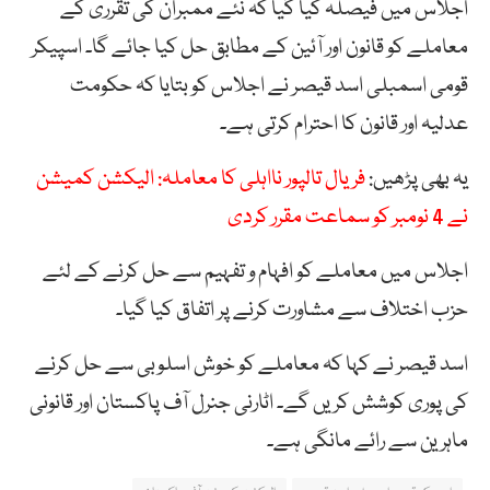
اجلاس میں فیصلہ کیا گیا کہ نئے ممبران کی تقرری کے
معاملے کو قانون اور آئین کے مطابق حل کیا جائے گا۔ اسپیکر
قومی اسمبلی اسد قیصر نے اجلاس کو بتایا کہ حکومت
عدلیہ اور قانون کا احترام کرتی ہے۔
یہ بھی پڑھیں:
فریال تالپور نااہلی کا معاملہ: الیکشن کمیشن
نے 4 نومبر کو سماعت مقرر کردی
اجلاس میں معاملے کو افہام و تفہیم سے حل کرنے کے لئے
حزب اختلاف سے مشاورت کرنے پر اتفاق کیا گیا۔
اسد قیصر نے کہا کہ معاملے کو خوش اسلوبی سے حل کرنے
کی پوری کوشش کریں گے۔ اٹارنی جنرل آف پاکستان اور قانونی
ماہرین سے رائے مانگی ہے۔