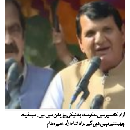
آزاد کشمیر میں حکومت بنانیکی پوزیشن میں ہیں ، مینڈیٹ
عوا
چھیننے نہیں دیں گے ، رانا ثناء اللہ ، امیر مقام
کم