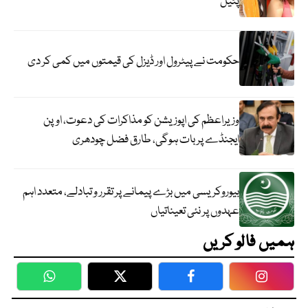
پٹیل
حکومت نے پیٹرول اور ڈیزل کی قیمتوں میں کمی کر دی
وزیراعظم کی اپوزیشن کو مذاکرات کی دعوت، اوپن
ایجنڈے پر بات ہوگی، طارق فضل چودھری
بیوروکریسی میں بڑے پیمانے پر تقرر و تبادلے، متعدد اہم
عہدوں پر نئی تعیناتیاں
ہمیں فالو کریں
WhatsApp
Twitter
Facebook
Faceboo