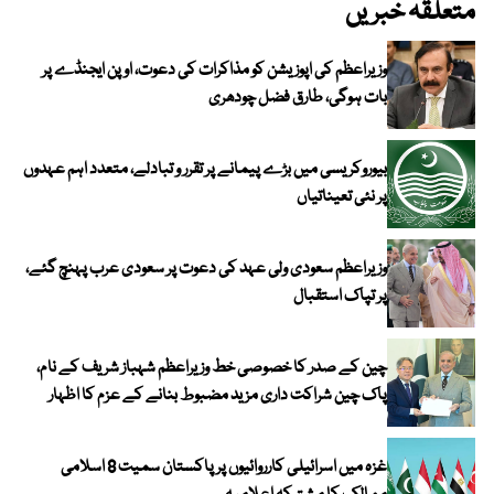
متعلقہ خبریں
وزیراعظم کی اپوزیشن کو مذاکرات کی دعوت، اوپن ایجنڈے پر
بات ہوگی، طارق فضل چودھری
بیوروکریسی میں بڑے پیمانے پر تقرر و تبادلے، متعدد اہم عہدوں
پر نئی تعیناتیاں
وزیراعظم سعودی ولی عہد کی دعوت پر سعودی عرب پہنچ گئے،
پر تپاک استقبال
چین کے صدر کا خصوصی خط وزیراعظم شہباز شریف کے نام،
پاک چین شراکت داری مزید مضبوط بنانے کے عزم کا اظہار
غزہ میں اسرائیلی کارروائیوں پر پاکستان سمیت 8 اسلامی