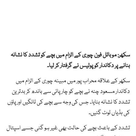
سکھر: موبائل فون چوری کے الزام میں بچے کو تشدد کا نشانہ
بنانے پر دکاندار کو پولیس نے گرفتار کر لیا۔
سکھر کے علاقہ محراب پور میں مبینہ چوری کے الزام میں
دکاندار مسعود چنہ نے بچے کو چارپائی سے باندھ کر بدترین
تشدد کا نشانہ بنایا۔ جس کی وجہ سے بچے کی ٹانگیں اور پاؤں
کی ہڈیاں ٹوٹ گئیں۔
تشدد کے باعث بچے کی حالت بھی غیر ہو گئی جسے اسپتال