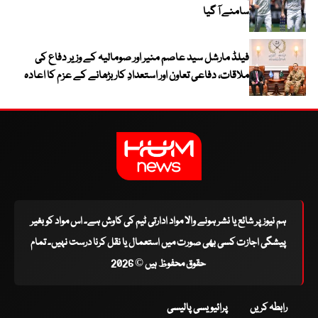
سامنے آ گیا
فیلڈ مارشل سید عاصم منیر اور صومالیہ کے وزیر دفاع کی
ملاقات، دفاعی تعاون اور استعدادِ کار بڑھانے کے عزم کا اعادہ
ہم نیوز پر شائع یا نشر ہونے والا مواد ادارتی ٹیم کی کاوش ہے۔ اس مواد کو بغیر
پیشگی اجازت کسی بھی صورت میں استعمال یا نقل کرنا درست نہیں۔ تمام
حقوق محفوظ ہیں © 2026
رابطہ کریں
پرائیویسی پالیسی