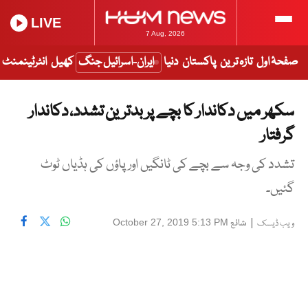
LIVE
7 Aug, 2026
صفحۂ اول
تازہ ترین
پاکستان
دنیا
ایران-اسرائیل جنگ
کھیل
انٹرٹینمنٹ
سکھر میں دکاندار کا بچے پر بدترین تشدد، دکاندار
گرفتار
تشدد کی وجہ سے بچے کی ٹانگیں اور پاؤں کی ہڈیاں ٹوٹ
گئیں۔
|
شائع
October 27, 2019 5:13 PM
ویب ڈیسک