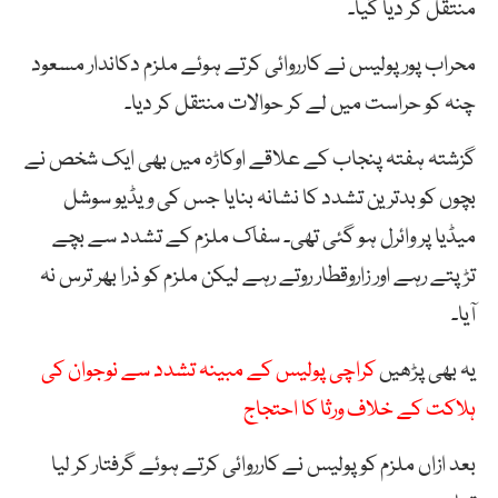
منتقل کر دیا گیا۔
محراب پور پولیس نے کارروائی کرتے ہوئے ملزم دکاندار مسعود
چنہ کو حراست میں لے کر حوالات منتقل کر دیا۔
گزشتہ ہفتہ پنجاب کے علاقے اوکاڑہ میں بھی ایک شخص نے
بچوں کو بدترین تشدد کا نشانہ بنایا جس کی ویڈیو سوشل
میڈیا پر وائرل ہو گئی تھی۔ سفاک ملزم کے تشدد سے بچے
تڑپتے رہے اور زاروقطار روتے رہے لیکن ملزم کو ذرا بھر ترس نہ
آیا۔
یہ بھی پڑھیں
کراچی پولیس کے مبینہ تشدد سے نوجوان کی
ہلاکت کے خلاف ورثا کا احتجاج
بعد ازاں ملزم کو پولیس نے کارروائی کرتے ہوئے گرفتار کر لیا