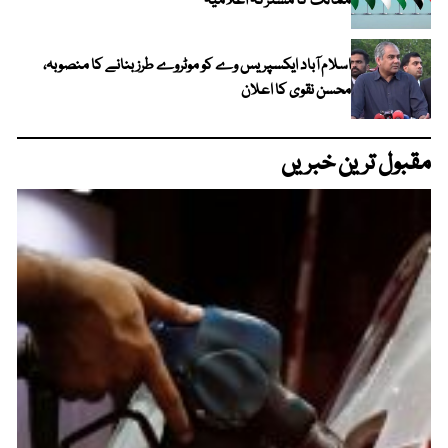
ممالک کا مشترکہ اعلامیہ
اسلام آباد ایکسپریس وے کو موٹروے طرز بنانے کا منصوبہ،
محسن نقوی کا اعلان
مقبول ترین خبریں