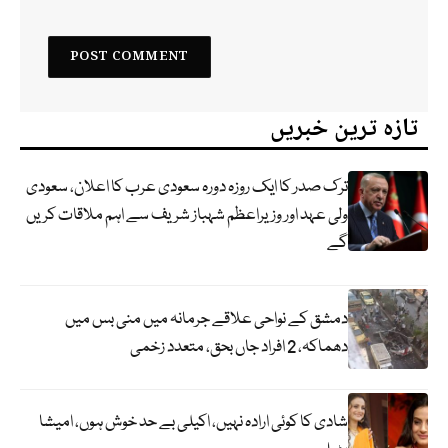
تازہ ترین خبریں
ترک صدر کا ایک روزہ دورہ سعودی عرب کا اعلان، سعودی
ولی عہد اور وزیراعظم شہباز شریف سے اہم ملاقات کریں
گے
دمشق کے نواحی علاقے جرمانہ میں منی بس میں
دھماکہ، 2 افراد جاں بحق، متعدد زخمی
شادی کا کوئی ارادہ نہیں، اکیلی بے حد خوش ہوں، امیشا