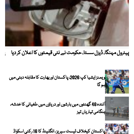
پیٹرول مہنگا، ڈیزل سستا، حکومت نے نئی قیمتوں کا اعلان کر دیا
پنج
ویمنز ایشیا کپ 2026، پاکستان اور بھارت کا مقابلہ دبئی میں
ہو گا
آئندہ 48 گھنٹوں میں بارشوں اور دریاؤں میں طغیانی کا خدشہ،
ہنگامی تیاریاں تیز
پاکستان کیخلاف ٹیسٹ سیریز ، انگلینڈ کا 16 رکنی اسکواڈ