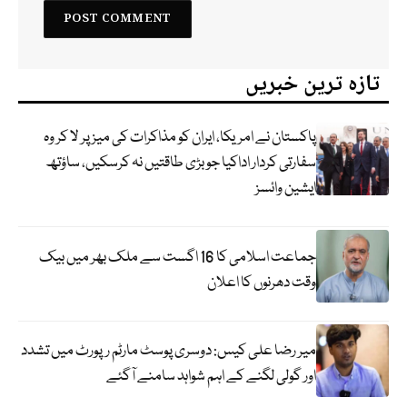
تازہ ترین خبریں
پاکستان نے امریکا، ایران کو مذاکرات کی میز پر لا کر وہ
سفارتی کردار اداکیا جو بڑی طاقتیں نہ کرسکیں، ساؤتھ
ایشین وائسز
جماعت اسلامی کا 16 اگست سے ملک بھر میں بیک
وقت دھرنوں کا اعلان
میر رضا علی کیس: دوسری پوسٹ مارٹم رپورٹ میں تشدد
اور گولی لگنے کے اہم شواہد سامنے آگئے