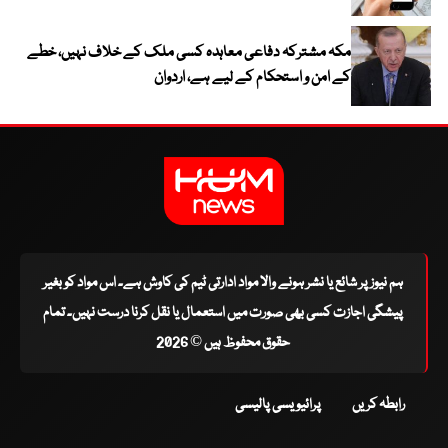
مکہ مشترکہ دفاعی معاہدہ کسی ملک کے خلاف نہیں، خطے
کے امن و استحکام کے لیے ہے، اردوان
ہم نیوز پر شائع یا نشر ہونے والا مواد ادارتی ٹیم کی کاوش ہے۔ اس مواد کو بغیر
پیشگی اجازت کسی بھی صورت میں استعمال یا نقل کرنا درست نہیں۔ تمام
حقوق محفوظ ہیں © 2026
رابطہ کریں
پرائیویسی پالیسی