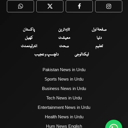
WhatsApp
Twitter
Facebook
Faceboo
صفحۂ اول
تازہ ترین
پاکستان
دنیا
معیشت
کھیل
تعلیم
صحت
انٹرٹینمنٹ
ٹیکنالوجی
دلچسپ و عجیب
Pakistan News in Urdu
Sports News in Urdu
Business News in Urdu
Tech News in Urdu
Entertainment News in Urdu
Health News in Urdu
Hum News English