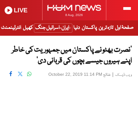
LIVE
8 Aug, 2026
صفحۂ اول
تازہ ترین
پاکستان
دنیا
ایران-اسرائیل جنگ
کھیل
انٹرٹینمنٹ
’نصرت بھٹو نے پاکستان میں جمہوریت کی خاطر
اپنے ہیروں جیسے بچوں کی قربانی دی‘
|
شائع
October 22, 2019 11:14 PM
ویب ڈیسک