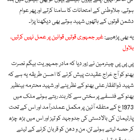
ہوتے، جلاوطنی کے امتحانات کا سامنا کرتے اور پھر عوام
دشمن قوتوں کے ہاتھوں شہید ہوتے بھی دیکھنا پڑا۔
یہ بھی پڑھیے:
غیر جمہوری قوتیں قوانین پر عمل نہیں کرتیں،
بلاول
پی پی پی چیئرمین نے زور دیا کہ مادرِ جمہوریت بیگم نصرت
بھٹو کو آج خراج عقیدت پیش کرنے کا احسن طریقہ یہ ہے کہ
شہید ذوالفقار علی بھٹو کے نظریئے اور شہید محترمہ بینظیر
بھٹو کے فلسفے پر سختی سے کاربند رہتے ہوئے ملک میں
1973ع کے متفقہ آئین پر مکمل عملدرآمد اور اس کے تحت
پارلیمان کی بالادستی کی جدوجہد کو تیز اور اس میں بڑھ چڑھ
کر حصہ لیتے ہوئے تن، من و دھن کو قربان کرنے کے لیئے