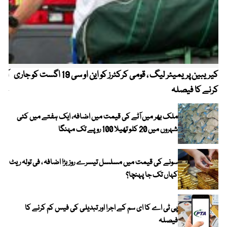
کیریبین پریمیئر لیگ ، قومی کرکٹرز کو این او سی 19 اگست کو جاری
آز
کرنے کا فیصلہ
چھی
ملک بھر میں آٹے کی قیمت میں اضافہ، ایک ہفتے میں کئی
شہروں میں 20 کلو تھیلا 100 روپے تک مہنگا
سونے کی قیمت میں مسلسل تیسرے روز بڑا اضافہ ، فی تولہ ریٹ
کہاں تک جا پہنچا؟
پی ٹی اے کا ای سم کے اجرا اور تبدیلی کی فیس کم کرنے کا
فیصلہ