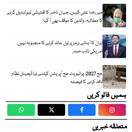
میر رضا علی کیس، جبران ناصر کا تفتیشی ٹیم تبدیل کرنے
کا مطالبہ، والدین کا موقف بھی آ گیا
ایران کا آبنائے ہرمز پر ٹول عائد کرنے کا منصوبہ نہیں،
امریکی نائب صدر
حج 2027: پرائیویٹ حج آپریشن کیلئے نیا ڈیجیٹل نظام
نافذ کرنے کا فیصلہ
ہمیں فالو کریں
WhatsApp
Twitter
Facebook
Faceboo
متعلقہ خبریں