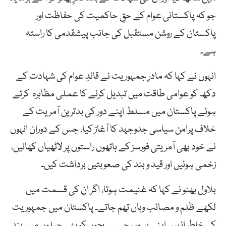
جو کہ پاکستانی عوام کے حقِ حاکمیت کی حفاظت اور
پاکستان کے روشن مستقبل کی جانب پیشقدمی کا راستہ
ہے۔
انہوں نے کہا کہ مادرِ جمہوریت نے قائدِ عوام کی شہادت کے
دکھ کو عوامی طاقت میں تبدیل کرنے کا عملی مظاہرہ کرتے
ہوئے پاکستان میں مسلط اپنے دور کی بدترین آمریت کے
خلاف پرامن سیاسی جدوجہد کا آغاز کیا، جس کے دوران انہوں
نے خود بھی آمریتی فورسز کے ہاتھوں راستوں پر لاٹھیاں کھائیں،
زخمی ہوئیں اور قید و بند کی صعوبتیں برداشت کیں۔
بلاول بھٹو نے کہا کہ غنیمت ہوتا، اگر ان کی قسمت میں
لکھے ظلم و مصائب وہاں تھم جاتے۔ پاکستان میں جمہوریت
کی خاطر انہیں اپنے ہیروں جیسے بچوں کو بھی جیلوں میں بند