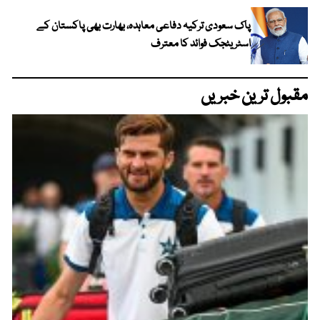
پاک سعودی ترکیہ دفاعی معاہدہ، بھارت بھی پاکستان کے
اسٹریٹجک فوائد کا معترف
مقبول ترین خبریں