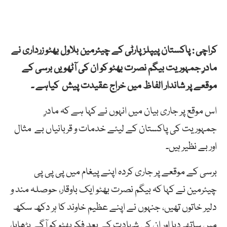
کراچی : پاکستان پیپلز پارٹی کے چیئرمین بلاول بھٹو زرداری نے
مادرِ جمہوریت بیگم نصرت بھٹو کو ان کی آٹھویں برسی کے
موقعے پر شاندار الفاظ میں خراج عقیدت پیش کیاہے ۔
اس موقع پر جاری بیان میں انہوں نے کہا ہے کہ مادرِ
جمہوریت کی پاکستان کے لیئے خدمات و قربانیاں بے مثال
اور بے نظیر ہیں۔
برسی کے موقعے پر جاری کردہ اپنے پیغام میں پی پی پی
چیئرمین نے کہا کہ بیگم نصرت بھٹو ایک باوقار، حوصلہ مند و
دلیر خاتوں تھیں، جنہوں نے اپنے عظیم خاوند کا ہر دکھ سکھ
میں ساتھ دیا اور ان کی شہادت کے بعد فکرِبھٹو کو آگے بڑھایا،