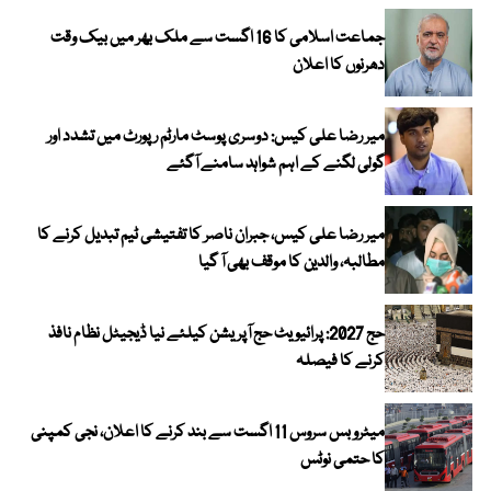
جماعت اسلامی کا 16 اگست سے ملک بھر میں بیک وقت
دھرنوں کا اعلان
میر رضا علی کیس: دوسری پوسٹ مارٹم رپورٹ میں تشدد اور
گولی لگنے کے اہم شواہد سامنے آگئے
میر رضا علی کیس، جبران ناصر کا تفتیشی ٹیم تبدیل کرنے کا
مطالبہ، والدین کا موقف بھی آ گیا
حج 2027: پرائیویٹ حج آپریشن کیلئے نیا ڈیجیٹل نظام نافذ
کرنے کا فیصلہ
میٹرو بس سروس 11 اگست سے بند کرنے کا اعلان، نجی کمپنی
کا حتمی نوٹس