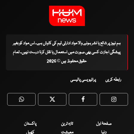
ہم نیوز پر شائع یا نشر ہونے والا مواد ادارتی ٹیم کی کاوش ہے۔ اس مواد کو بغیر
پیشگی اجازت کسی بھی صورت میں استعمال یا نقل کرنا درست نہیں۔ تمام
حقوق محفوظ ہیں © 2026
رابطہ کریں
پرائیویسی پالیسی
WhatsApp
Twitter
Facebook
Faceboo
صفحۂ اول
تازہ ترین
پاکستان
دنیا
معیشت
کھیل