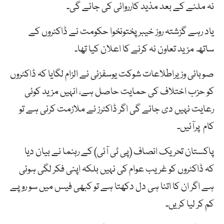
نہ ملنے کے بعد مذید کارروائی کی جائے گی۔
یاد رہے گزشتہ روز خیبرپختونخوا حکومت نے ڈاکٹروں کے
ساتھ مزید تعاون نہ کرنے کا اعلان کیا تھا۔
صوبائی وزیراطلاعات شوکت یوسفزئی نے الزام لگایا کہ ڈاکٹروں
کو حزب اختلاف کی حمایت حاصل ہے، انہیں مزید کوئی
رعایت نہیں دی جائے گی اگر ڈاکٹرز نے ملازمت کرنی ہے تو
کام پرآئیں۔
پاکستان تحریک انصاف (پی ٹی آئی) کے رہنما نے بیان دیا
کہ ڈاکٹروں کو غریب عوام کی نہیں بلکہ اپنی فکر لگی ہوئی
ہے اگر ان کا اتنا ہی دل دکھتا ہے تو کبھی فیس میں سو روپے
کم کر لیا کریں۔