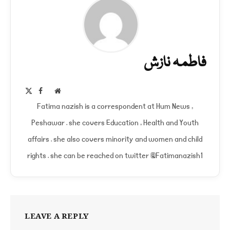
فاطمہ نازش
Facebook
X
Website
(Twitter)
Fatima nazish is a correspondent at Hum News ,
Peshawar . she covers Education , Health and Youth
affairs . she also covers minority and women and child
rights . she can be reached on twitter @Fatimanazish1
LEAVE A REPLY