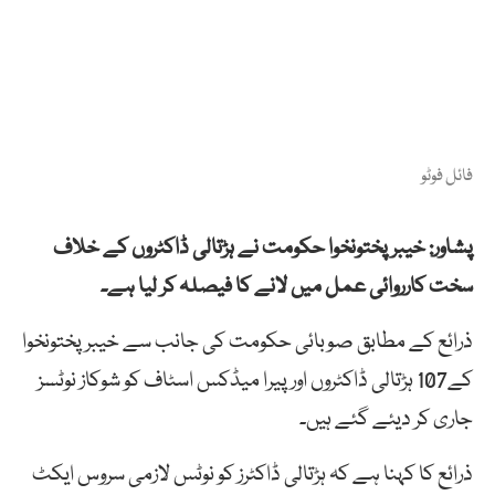
فائل فوٹو
پشاور: خیبرپختونخوا حکومت نے ہڑتالی ڈاکٹروں کے خلاف
سخت کارروائی عمل میں لانے کا فیصلہ کر لیا ہے۔
ذرائع کے مطابق صوبائی حکومت کی جانب سے خیبرپختونخوا
کے107 ہڑتالی ڈاکٹروں اور پیرا میڈکس اسٹاف کو شوکاز نوٹسز
جاری کر دیئے گئے ہیں۔
ذرائع کا کہنا ہے کہ ہڑتالی ڈاکٹرز کو نوٹس لازمی سروس ایکٹ