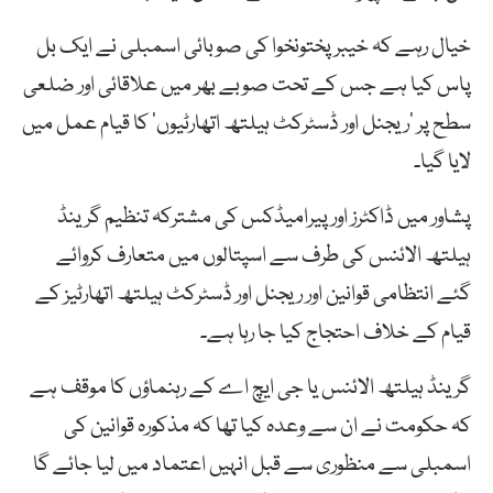
خیال رہے کہ خیبر پختونخوا کی صوبائی اسمبلی نے ایک بل
پاس کیا ہے جس کے تحت صوبے بھر میں علاقائی اور ضلعی
سطح پر ’ریجنل اور ڈسٹرکٹ ہیلتھ اتھارٹیوں‘ کا قیام عمل میں
لایا گیا۔
پشاور میں ڈاکٹرز اور پیرامیڈکس کی مشترکہ تنظیم گرینڈ
ہیلتھ الائنس کی طرف سے اسپتالوں میں متعارف کروائے
گئے انتظامی قوانین اور ریجنل اور ڈسٹرکٹ ہیلتھ اتھارٹیز کے
قیام کے خلاف احتجاج کیا جا رہا ہے۔
گرینڈ ہیلتھ الائنس یا جی ایچ اے کے رہنماؤں کا موقف ہے
کہ حکومت نے ان سے وعدہ کیا تھا کہ مذکورہ قوانین کی
اسمبلی سے منظوری سے قبل انہیں اعتماد میں لیا جائے گا