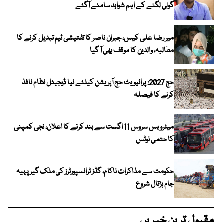
گولی لگنے کے اہم شواہد سامنے آگئے
میر رضا علی کیس، جبران ناصر کا تفتیشی ٹیم تبدیل کرنے کا
مطالبہ، والدین کا موقف بھی آ گیا
حج 2027: پرائیویٹ حج آپریشن کیلئے نیا ڈیجیٹل نظام نافذ
کرنے کا فیصلہ
میٹرو بس سروس 11 اگست سے بند کرنے کا اعلان، نجی کمپنی
کا حتمی نوٹس
حکومت سے مذاکرات ناکام، گڈز ٹرانسپورٹرز کی ملک گیر پہیہ
جام ہڑتال شروع
مقبول ترین خبریں