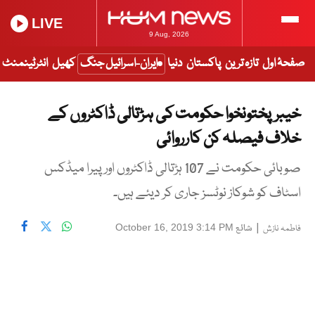
LIVE
9 Aug, 2026
صفحۂ اول
تازہ ترین
پاکستان
دنیا
ایران-اسرائیل جنگ
کھیل
انٹرٹینمنٹ
خیبرپختونخوا حکومت کی ہڑتالی ڈاکٹروں کے
خلاف فیصلہ کن کارروائی
صوبائی حکومت نے 107 ہڑتالی ڈاکٹروں اور پیرا میڈکس
اسٹاف کو شوکاز نوٹسز جاری کر دیئے ہیں۔
|
شائع
October 16, 2019 3:14 PM
فاطمہ نازش