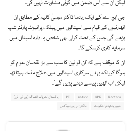
لیکن ان سے اس ضمن میں کوئی مشاورت نہیں کی۔
جی ایچ اے کے ایک رہنما ڈاکٹر موسیٰ کلیم کے مطابق ان
اتھارٹیوں کے قیام سے اسپتالوں میں پبلک پرائیوٹ پارٹنر شپ
بڑھے گی جس کے تحت کوئی بھی شخص یا ادارہ اسپتال میں
سرمایہ کاری کرسکے گا۔
ان کا موقف ہے کہ ‘ان قوانین کا سب سے بڑا نقصان عوام کو
ہوگا کیونکہ پہلے سرکاری اسپتالوں میں علاج مفت ہوتا تھا
لیکن اب انھیں پیسے دینے پڑیں گے’۔
Doctors
KPK
notice
PTI
پاکستان تحریک انصاف (پی ٹی آئی)
خیبرپختونخوا حکومت
ڈاکٹرز اور پیرامیڈکس