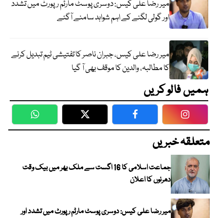
میر رضا علی کیس: دوسری پوسٹ مارٹم رپورٹ میں تشدد
اور گولی لگنے کے اہم شواہد سامنے آگئے
میر رضا علی کیس، جبران ناصر کا تفتیشی ٹیم تبدیل کرنے
کا مطالبہ، والدین کا موقف بھی آ گیا
ہمیں فالو کریں
WhatsApp
Twitter
Facebook
Faceboo
متعلقہ خبریں
جماعت اسلامی کا 16 اگست سے ملک بھر میں بیک وقت
دھرنوں کا اعلان
میر رضا علی کیس: دوسری پوسٹ مارٹم رپورٹ میں تشدد اور