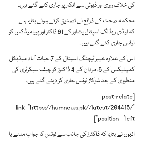
کی خلاف ورزی اور ڈیوٹی سے انکار پر جاری کئے گئے ہیں۔
محکمہ صحت کے ذرائع نے تصدیق کرتے ہوئے بتایا ہے
کہ لیڈی ریڈنگ اسپتال پشاور کے 91 ڈاکٹر اور پیرامیڈکس کو
نوٹس جاری کئے گئے ہیں۔
اس کے علاوہ خیبر ٹیچنگ اسپتال کے 7،حیات آباد میڈیکل
کمپلیکس کے 5، مردان کے 4 ڈاکٹرز کو چیف سیکرٹری کی
منظوری کے بعد شوکاز نوٹس جاری کر دیئے گئے ہیں۔
[post-relate
link=”https://humnews.pk//latest/204415/”
position =”left”]
انہوں نے بتایا کہ ڈاکٹرز کی جانب سے نوٹس کا جواب ملنے یا