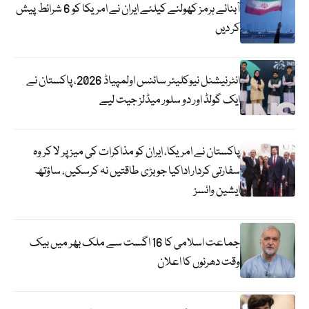
آبنائے ہرمز کھولنے کیلئے ایران نے امریکا کو 6 شرائط پیش
کر دیں
انٹرنیشنل نیوکلیئر سائنس اولمپیاڈ 2026، پاکستان نے
ایک گولڈ اور دو سلور میڈلز جیت لیے
پاکستان نے امریکا، ایران کو مذاکرات کی میز پر لا کر وہ
سفارتی کردار اداکیا جو بڑی طاقتیں نہ کرسکیں، ساؤتھ
ایشین وائسز
جماعت اسلامی کا 16 اگست سے ملک بھر میں بیک
وقت دھرنوں کا اعلان