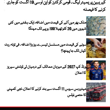
کیریبین پریمیئر لیگ ، قومی کرکٹرز کو این او سی 19 اگست کو جاری
آز
کرنے کا فیصلہ
چھی
ملک بھر میں آٹے کی قیمت میں اضافہ، ایک ہفتے میں کئی
شہروں میں 20 کلو تھیلا 100 روپے تک مہنگا
سونے کی قیمت میں مسلسل تیسرے روز بڑا اضافہ ، فی تولہ ریٹ
کہاں تک جا پہنچا؟
ورلڈ کپ 2027 کے میزبان ممالک کے درمیان ٹی ٹوئنٹی سیریز
کا اعلان
میٹرو بس سروس 11 اگست سے بند کرنے کا اعلان، نجی کمپنی
کا حتمی نوٹس