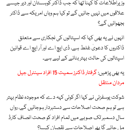
وزیراطلاعات کا کہنا تھا کہ جب ڈاکٹر کوہستان اور دیر جیسے
علاقوں میں نہیں جائیں گے تو کیا ہم وہاں امریکہ سے ڈاکٹر
بجھوائیں گے؟
انہوں نے یہ بھی کہا کہ اسپتالوں کی نجکاری سے متعلق
ڈاکٹروں کا دعویٰ غلط ہے، ڈی ایچ اے اور آر ایچ اے قوانین
اسپتالوں کی حالت بہتر بنانے کے لیے ہے۔
یہ بھی پڑھیں:
گرفتار ڈاکٹرز سمیت 15 افراد سینٹرل جیل
مردان منتقل
شوکت یوسفزئی نے کہا اگر کوئی کہہ دے کہ موجودہ نظام بہتر
ہے تو ہم صحت اصلاحات سے دستبردار ہوجائیں گے، رواں
سال دسمبر تک صوبے میں تمام افراد کو صحت انصاف کارڈ
مل جائے گا پھر اصلاحات سے نقصان کیسا؟