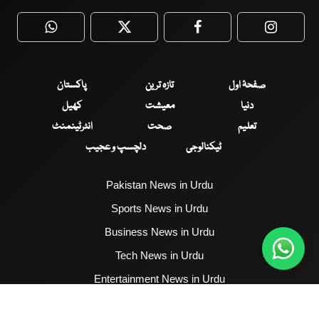
WhatsApp
Twitter
Facebook
Faceboo
صفحۂ اول
تازہ ترین
پاکستان
دنیا
معیشت
کھیل
تعلیم
صحت
انٹرٹینمنٹ
ٹیکنالوجی
دلچسپ و عجیب
Pakistan News in Urdu
Sports News in Urdu
Business News in Urdu
Tech News in Urdu
Entertainment News in Urdu
Health News in Urdu