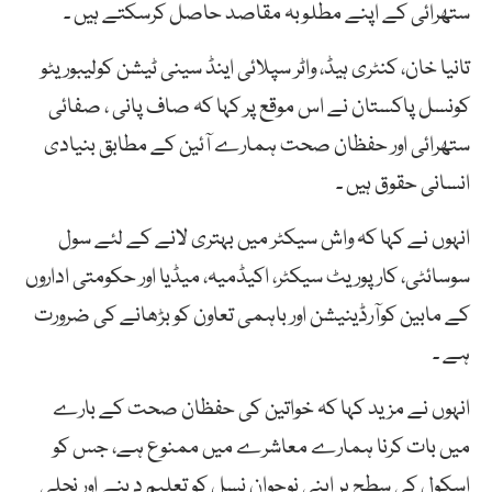
ستھرائی کے اپنے مطلوبہ مقاصد حاصل کرسکتے ہیں ۔
تانیا خان، کنٹری ہیڈ، واٹر سپلائی اینڈ سینی ٹیشن کولیبوریٹو
کونسل پاکستان نے اس موقع پر کہا کہ صاف پانی ، صفائی
ستھرائی اور حفظان صحت ہمارے آئین کے مطابق بنیادی
انسانی حقوق ہیں ۔
انہوں نے کہا کہ واش سیکٹر میں بہتری لانے کے لئے سول
سوسائٹی، کارپوریٹ سیکٹر، اکیڈمیہ، میڈیا اور حکومتی اداروں
کے مابین کوآرڈینیشن اور باہمی تعاون کو بڑھانے کی ضرورت
ہے ۔
انہوں نے مزید کہا کہ خواتین کی حفظان صحت کے بارے
میں بات کرنا ہمارے معاشرے میں ممنوع ہے، جس کو
اسکول کی سطح پر اپنی نوجوان نسل کو تعلیم د ینے اور نچلی