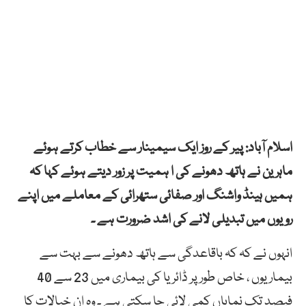
اسلام آباد: پیر کے روز ایک سیمینار سے خطاب کرتے ہوئے
ماہرین نے ہاتھ دھونے کی ا ہمیت پر زور دیتے ہوئے کہا کہ
ہمیں ہینڈ واشنگ اور صفائی ستھرائی کے معاملے میں اپنے
رویوں میں تبدیلی لانے کی اشد ضرورت ہے ۔
انہوں نے کہ کہ باقاعدگی سے ہاتھ دھونے سے بہت سے
بیماریوں ، خاص طور پر ڈائریا کی بیماری میں 23 سے 40
فیصد تک نمایاں کمی لائی جا سکتی ہے ۔ وہ ان خیالات کا