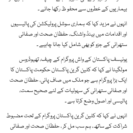
بیماریوں کے خطروں سے محفو ظ رکھا جائے ۔
انہوں نے مزید کہا کہ ہماری سوشل پروٹیکشن کی پالیسیوں
اور اقدامات میں ہینڈ واشنگ، حفظان صحت اور صفائی
ستھرائی کے جزو کو بھی شامل کیا جانا چاہیے ۔
یونیسف پاکستان کے واش پروگرام کے چیف، تھیوڈروس
مولگیٹا نے کہا کہ کلین گرین پاکستان حکومت پاکستان کا
ایک بڑا پروگرام ہے جو ملک میں صاف پانی، حفظان صحت
اور صفائی ستھرائی کی سہولیات کے لئے صحیح سمت،
پالیسی اور اصول وضع کرتا ہے ۔
انہوں نے کہا کہ کلین گرین پاکستان پروگرام کے تحت مضبوط
شراکت کے ساتھ، ہم سب مل کر ، حفظان صحت اور صفائی