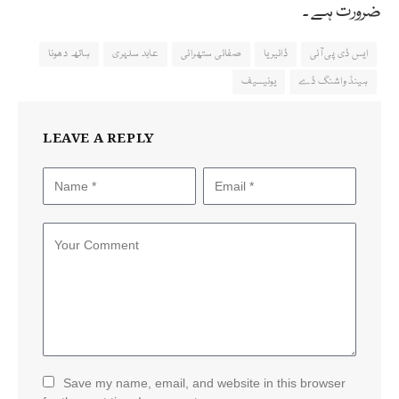
ضرورت ہے ۔
ایس ڈی پی آئی
ڈائیریا
صفائی ستھرائی
عابد سلہری
ہاتھ دھونا
ہینڈ واشنگ ڈے
یونیسیف
LEAVE A REPLY
Save my name, email, and website in this browser