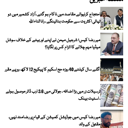
احتجاج کرنیوالے مقاصد میں ناکام ہو گئے ، آزاد کشمیر میں دو
تہائی اکثریت سے حکومت بنائینگے ، رانا ثناء اللہ
میر رضا کیس؛ شرجیل میمن نے اپنے اور بیٹے کے خلاف سوشل
میڈیا مہم چلانے کا الزام کس پر لگایا؟
اگلے سال کیلئے 40 روزہ حج اسکیم کا پیکیج 12 لاکھ روپے مقرر
ترسیلات زر میں بڑا اضافہ ، جولائی میں 3.6 ارب ڈالر موصول ہوئے
، اسٹیٹ بینک
میر رضا کیس میں جوڈیشل کمیشن کے قیام پر رضامند نہیں،
مقتول کے والد