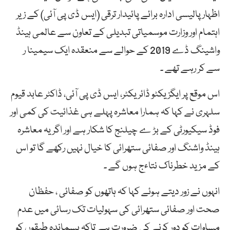
اظہار پالیسی ادارہ برائے پائیدار ترقی (ایس ڈی پی آئی) کے زیر
اہتمام اور وزارت موسمیاتی تبدیلی کے تعاون سے عالمی ہینڈ
واشینگ ڈے 2019 کے حوالے سے منعقدہ ایک سیمینا ر
سے کر رہے تھے ۔
اس موقع پر ایگزیکٹو ڈائریکٹر، ایس ڈی پی آئی، ڈاکٹر عابد قیوم
سلہری نے کہا کہ ہمارا معاشرہ پہلے ہی غذائیت کی کمی اور
فوڈ سیکیورٹی کے بڑ ے چیلنج کا شکار ہے اور اگر یہ معاشرہ
ہینڈ واشنگ اور صفائی ستھرائی کا خیال نہیں رکھے گا تو اس
کے مزید خطرناک نتاءج ہوں گے ۔
انہوں نے زور دیتے ہوئے کہا کہ ہاتھوں کو صفائی ، حفظان
صحت اور صفائی ستھرائی کی سہولیات تک رسائی میں عدم
مساوات کو دور کرنے کی ضرورت ہے تاکہ پسماندہ طبقوں کو