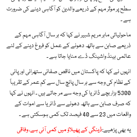
سطح پر موٗثر مہم کے ذریعے والدین کو آگاہی دینے کی ضرورت
ہے ۔
ماحولیاتی ماہر مریم شبیر نے کہا کہ ہر سال آگاہی مہم کے
ذریعے صابن سے ہاتھ دھونے کے عمل کو فروغ دینے کے لئے
عالمی ہینڈ واشینگ ڈے منایا جاتا ہے ۔
انہوں نے کہا کہ پاکستان میں ناقص صفائی ستھرائی اور پانی
کے نظام کی وجہ سے ہر سال پانچ سال سے کم عمر کے تقریباً
5300 ہزار بچے ڈائریا کی وجہ سے مر جاتے ہیں ۔ انہوں نے کہا
کہ صرف صابن سے ہاتھ دھونے سے ڈائریا سے اموات کے
واقعات میں 23 سے 40 فیصد تک کمی ہوسکتی ہے ۔
یہ بھی پڑھیے:
ڈینگی کے پھیلاؤ میں کمی آئی ہے، وفاقی