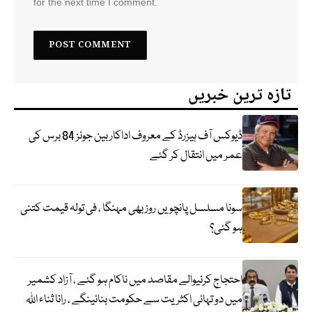
for the next time I comment.
تازہ ترین خبریں
ڈیوکس آف ہیزرڈ کے معروف اداکار بین جونز 84 برس کی
عمر میں انتقال کر گئے
سونا مسلسل پانچویں روز بھی مہنگا ، فی تولہ قیمت کتنی
ہو گئی؟
احتجاج کرنیوالے مقاصد میں ناکام ہو گئے ، آزاد کشمیر
میں دو تہائی اکثریت سے حکومت بنائینگے ، رانا ثناء اللہ