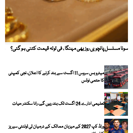
سونا مسلسل پانچویں روز بھی مہنگا ، فی تولہ قیمت کتنی ہو گئی؟
مکہ
ایر
میٹرو بس سروس 11 اگست سے بند کرنے کا اعلان، نجی کمپنی
کا حتمی نوٹس
تعلیمی ادارے 24 اگست تک بند رہیں گے، رانا سکندر حیات
ورلڈ کپ 2027 کے میزبان ممالک کے درمیان ٹی ٹوئنٹی سیریز