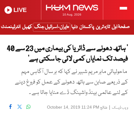
LIVE
10 Aug, 2026
صفحۂ اول
تازہ ترین
پاکستان
دنیا
ایران-اسرائیل جنگ
کھیل
انٹرٹینمنٹ
’ ہاتھ دھونے سے ڈائریا کی بیماری میں 23 سے 40
فیصد تک نمایاں کمی لائی جا سکتی ہے‘
ماحولیاتی ماہر مریم شبیر نے کہا کہ ہر سال آگاہی مہم
کے ذریعے صابن سے ہاتھ دھونے کے عمل کو فروغ دینے
کے لئے عالمی ہینڈ واشینگ ڈے منایا جاتا ہے ۔
|
شائع
October 14, 2019 11:24 PM
ویب ڈیسک