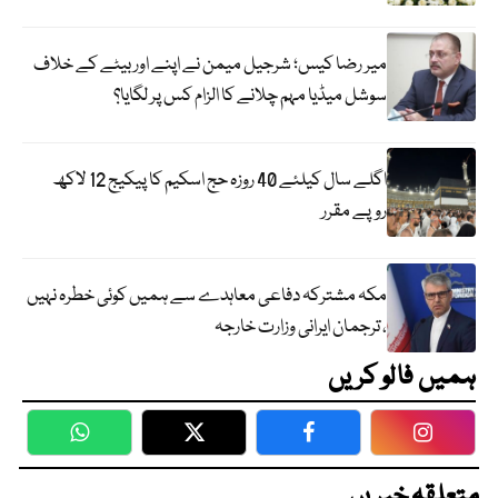
میر رضا کیس؛ شرجیل میمن نے اپنے اور بیٹے کے خلاف
سوشل میڈیا مہم چلانے کا الزام کس پر لگایا؟
اگلے سال کیلئے 40 روزہ حج اسکیم کا پیکیج 12 لاکھ
روپے مقرر
مکہ مشترکہ دفاعی معاہدے سے ہمیں کوئی خطرہ نہیں
، ترجمان ایرانی وزارت خارجہ
ہمیں فالو کریں
WhatsApp
Twitter
Facebook
Faceboo
متعلقہ خبریں