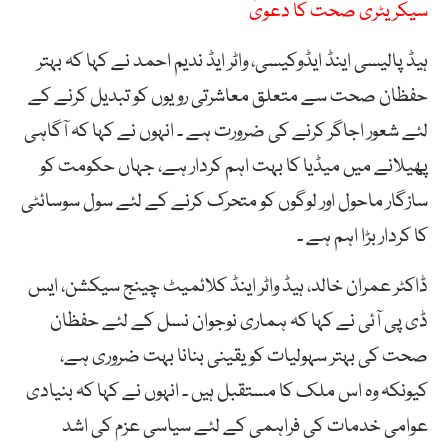
سیکریٹری صحت کا دعویٰ
ہیڈ پالیسی اینڈ ایڈوکیسی، واٹر ایڈ ندیم احمد نے کہا کہ بہتر
حفظان صحت سے متعلق معاشرتی رویوں کو تبدیل کرنے کے
لئے شعور اجاگر کرنے کی ضرورت ہے ۔ انہوں نے کہا کہ آگاہی
پھیلانے میں میڈیا کا بہت اہم کردار ہے، جہاں حکومت کو
سازگار ماحول اور لوگوں کو متحرک کرنے کے لئے سول سوسائٹی
کا کردار بڑا اہم ہے ۔
ڈاکٹر عمران خالد، ہیڈ واٹر اینڈ کلائمیٹ چینج سیکشن، ایس
ڈی پی آئی نے کہا کہ ہماری نوجوان نسل کے لئے حفظان
صحت کی بہتر سہولیات کو یقینی بنانا بہت ضروری ہے،
کیونکہ وہ اس ملک کا مستقبل ہیں ۔ انہوں نے کہا کہ بنیادی
عوامی خدمات کی فراہمی کے لئے سیاسی عزم کی اشد