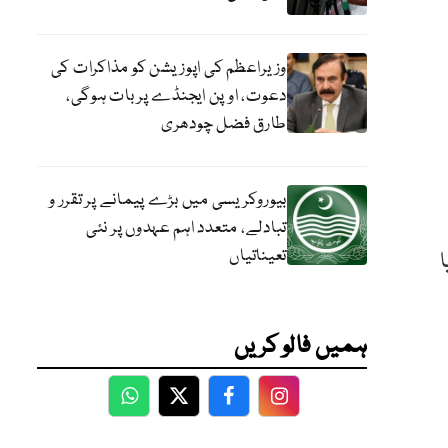
وزیراعظم کی اپوزیشن کو مذاکرات کی
دعوت، اوپن ایجنڈے پر بات ہوگی،
طارق فضل چودھری
بیوروکریسی میں بڑے پیمانے پر تقرر و
تبادلے، متعدد اہم عہدوں پر نئی
تعیناتیاں
38 اضلاع یا
ہمیں فالو کریں
WhatsApp
Twitter
Facebook
Facebook