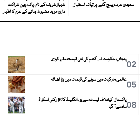
سعودی عرب پہنچ گئے، پر تپاک استقبال
شہباز شریف کے نام، پاک چین شراکت
داری مزید مضبوط بنانے کے عزم کا اظہار
پنجاب حکومت نے گندم کی نئی قیمت مقرر کردی
3
02
عالمی مارکیٹ میں سونے کی قیمت میں بڑا اضافہ
6
05
پاکستان کیخلاف ٹیسٹ سیریز ، انگلینڈ کا 16 رکنی اسکواڈ
9
08
سامنے آ گیا