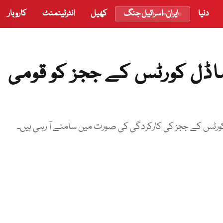
دنیا
ایران-اسرائیل جنگ
کھیل
انٹرٹینمنٹ
کاروبار
ڈل کورٹس کے ججز کو قومی
ورٹس کے ججز کی کارکردگی کی صورت میں سامنے آ رہی ہیں۔