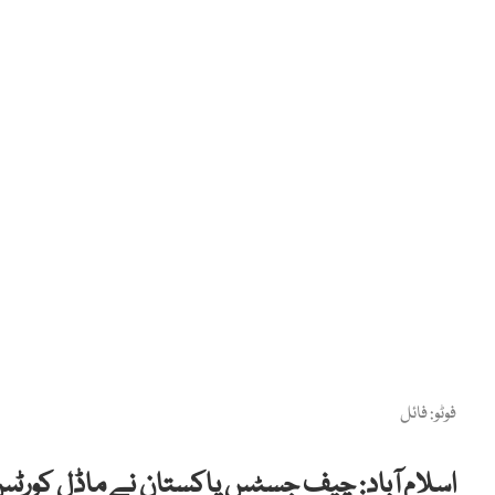
فوٹو: فائل
اسلام آباد: چیف جسٹس پاکستان نے ماڈل کورٹس ک