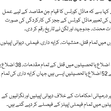
 ہے کہ ماڈل کورٹس کا قیام جن مقاصد کے لیے عمل
ابوں کی تعبیر ماڈل کورٹس کے ججز کی کارکردگی کی صورت
ت محنت، جدوجہد اور لگن نے تاریخ رقم کر دی۔
 میں تمام قتل، منشیات، کرایہ داری، فیملی، دیوانی اپیلوں
جسٹس آصف سعید کھوسہ نے کہا کہ پاکستان کے 18 اضلاع یا تحصیلوں میں قتل کے تمام مقدمات، 
تحصیلوں میں تمام منشیات کے مقدمات، پاکستان کے 52 اضلاع یا تحصیلیں ایسی ہیں جہاں کرایہ داری کی تمام
ہیں جہاں پر درمیانی احکامات کے خلاف دیوانی اپیلیں اور نگرانیوں کے