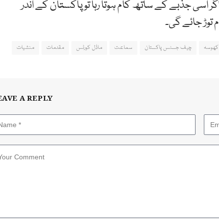
گر اسی جذبے کے ساتھ کام ہوتا رہا تو پاکستان کے اندر
توڑ جائے گی۔
کھوسہ
چیف جسٹس پاکستان
سماعت
ماڈل کورٹس
مقدمات
منشیات
EAVE A REPLY