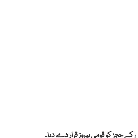
ے ججز کو قومی ہیروز قرار دے دیا۔