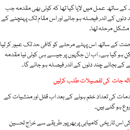
ے ساتھ عمل میں لایا گیا تھا کہ کوئی بھی مقدمہ جب
دنوں کے اندر فیصلہ ہو جائے اور اس مقام تک پہنچنے کے
ی مشکل مرحلہ تھا۔
محنت کے ساتھ اس پہلے مرحلے کو کافی حد تک عبور کر لیا
ن ہو گیا ہے۔ اب ان جگہوں پر جیسے ہی کوئی نیا مقدمہ
نے کے بجائے چند دنوں کے اندر فیصلہ ہو جائے گا۔
ثاثہ جات کی تفصیلات طلب کرلیں
ات کی تعداد ختم ہونے کے بعد اب قتل اور منشیات کے
وع ہو گئے ہیں۔
اس تاریخی کامیابی پر بھرپور طریقے سے خراج تحسین