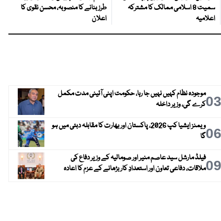
سمیت 8 اسلامی ممالک کا مشترکہ
طرز بنانے کا منصوبہ، محسن نقوی کا
اعلامیہ
اعلان
موجودہ نظام کہیں نہیں جا رہا، حکومت اپنی آئینی مدت مکمل
0
کرے گی، وزیر داخلہ
ویمنز ایشیا کپ 2026، پاکستان اور بھارت کا مقابلہ دبئی میں ہو
0
گا
فیلڈ مارشل سید عاصم منیر اور صومالیہ کے وزیر دفاع کی
0
ملاقات، دفاعی تعاون اور استعدادِ کار بڑھانے کے عزم کا اعادہ