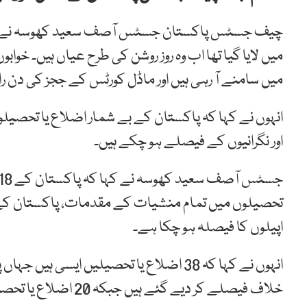
چیف جسٹس پاکستان جسٹس آصف سعید کھوسہ نے کہا
میں لایا گیا تھا اب وہ روز روشن کی طرح عیاں ہیں۔ خو
میں سامنے آ رہی ہیں اور ماڈل کورٹس کے ججز کی دن را
انہوں نے کہا کہ پاکستان کے بے شمار اضلاع یا تحصیلوں
اور نگرانیوں کے فیصلے ہو چکے ہیں۔
اپیلوں کا فیصلہ ہو چکا ہے۔
انہوں نے کہا کہ 38 اضلاع یا تحصیلیں ایسی 
خلاف فیصلے کر دیے گئے ہیں جبکہ 20 اضلاع یا تحصیلوں میں تمام فیملی اپیلز کے فیصلے کر دیے گئے ہیں۔