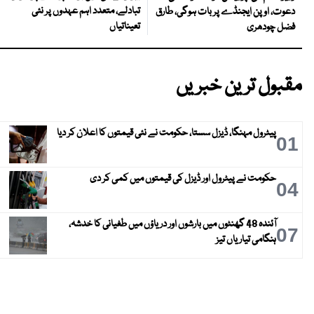
تبادلے، متعدد اہم عہدوں پر نئی
دعوت، اوپن ایجنڈے پر بات ہوگی، طارق
تعیناتیاں
فضل چودھری
مقبول ترین خبریں
پیٹرول مہنگا، ڈیزل سستا، حکومت نے نئی قیمتوں کا اعلان کر دیا
01
حکومت نے پیٹرول اور ڈیزل کی قیمتوں میں کمی کر دی
04
آئندہ 48 گھنٹوں میں بارشوں اور دریاؤں میں طغیانی کا خدشہ،
07
ہنگامی تیاریاں تیز