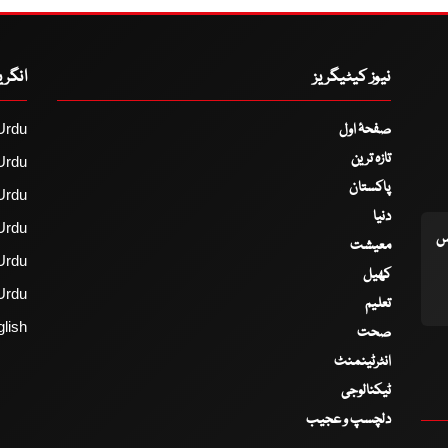
نیوز کیٹیگریز
انگر
صفحۂ اول
Urdu
تازہ ترین
Urdu
پاکستان
Urdu
دنیا
Urdu
اس
معیشت
Urdu
کھیل
Urdu
تعلیم
lish
صحت
انٹرٹینمنٹ
ٹیکنالوجی
دلچسپ و عجیب