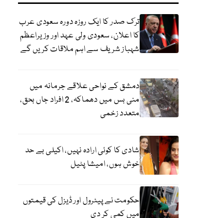
ترک صدر کا ایک روزہ دورہ سعودی عرب
کا اعلان، سعودی ولی عہد اور وزیراعظم
شہباز شریف سے اہم ملاقات کریں گے
دمشق کے نواحی علاقے جرمانہ میں
منی بس میں دھماکہ، 2 افراد جاں بحق،
متعدد زخمی
شادی کا کوئی ارادہ نہیں، اکیلی بے حد
خوش ہوں، امیشا پٹیل
حکومت نے پیٹرول اور ڈیزل کی قیمتوں
میں کمی کر دی