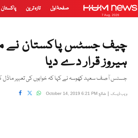
صفحۂ اول
تازہ ترین
پاکستان
7 Aug, 2026
چیف جسٹس پاکستان نے ما
ہیروز قرار دے دیا
جسٹس آصف سعید کھوسہ نے کہا کہ خوابوں کی تعبیر ماڈل ک
|
شائع
October 14, 2019 6:21 PM
ویب ڈیسک