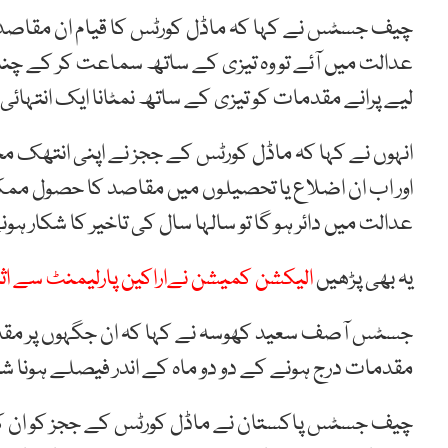
چیف جسٹس نے کہا کہ ماڈل کورٹس کا قیام ان مقاصد ک
عدالت میں آئے تو وہ تیزی کے ساتھ سماعت کر کے چند 
لیے پرانے مقدمات کو تیزی کے ساتھ نمٹانا ایک انتہائ
انہوں نے کہا کہ ماڈل کورٹس کے ججز نے اپنی انتھک 
اور اب ان اضلاع یا تحصیلوں میں مقاصد کا حصول ممک
عدالت میں دائر ہو گا تو سالہا سال کی تاخیر کا شکار ہو
یہ بھی پڑھیں
الیکشن کمیشن نےاراکین پارلیمنٹ سے ا
جسٹس آصف سعید کھوسہ نے کہا کہ ان جگہوں پر مقدم
مقدمات درج ہونے کے دو دو ماہ کے اندر فیصلے ہونا شر
چیف جسٹس پاکستان نے ماڈل کورٹس کے ججز کو ان کی 