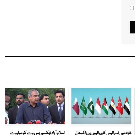
غزہ میں اسرائیلی کارروائیوں پر پاکستان
اسلام آباد ایکسپریس وے کو موٹروے