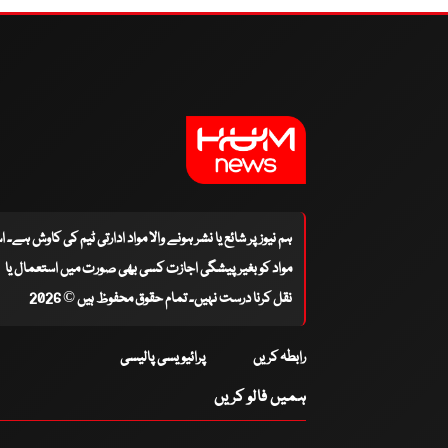
ہم نیوز پر شائع یا نشر ہونے والا مواد ادارتی ٹیم کی کاوش ہے۔ 
مواد کو بغیر پیشگی اجازت کسی بھی صورت میں استعمال یا
نقل کرنا درست نہیں۔ تمام حقوق محفوظ ہیں © 2026
رابطہ کریں
پرائیویسی پالیسی
ہمیں فالو کریں