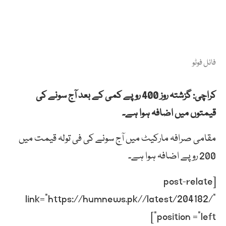
فائل فوٹو
کراچی: گزشتہ روز 400 روپے کمی کے بعد آج سونے کی
قیمتوں میں اضافہ ہوا ہے۔
مقامی صرافہ مارکیٹ میں آج سونے کی فی تولہ قیمت میں
200 روپے اضافہ ہوا ہے۔
[post-relate
link=”https://humnews.pk//latest/204182/”
position =”left”]