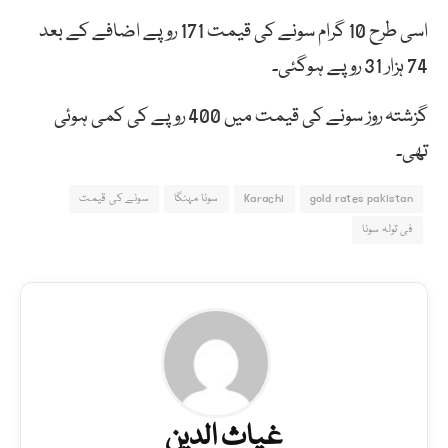
اسی طرح 10 گرام سونے کی قیمت 171 روپے اضافے کے بعد
74 ہزار 31 روپے ہوگئی۔
گزشتہ روز سونے کی قیمت میں 400 روپے کی کمی ہوئی
تھی۔
gold rates pakistan
Karachi
سونا مہنگا
سونے کی قیمت
فی تولہ سونا
غیاث الدین