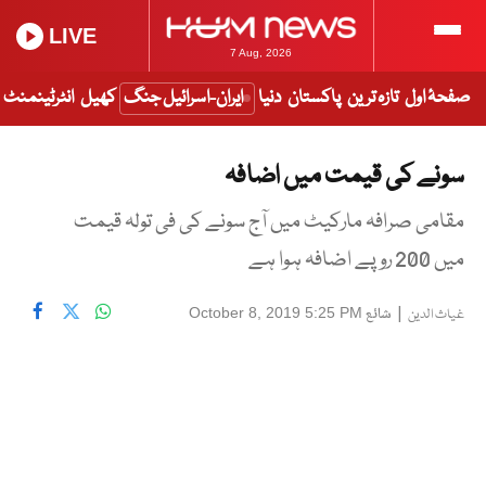
LIVE
7 Aug, 2026
صفحۂ اول
تازہ ترین
پاکستان
دنیا
ایران-اسرائیل جنگ
کھیل
انٹرٹینمنٹ
سونے کی قیمت میں اضافہ
مقامی صرافہ مارکیٹ میں آج سونے کی فی تولہ قیمت
میں 200 روپے اضافہ ہوا ہے
|
شائع
October 8, 2019 5:25 PM
غیاث الدین