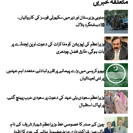
متعلقہ خبریں
جنوبی وزیرستان اور دیر میں سکیورٹی فورسز کی کارروائیاں ،
10دہشتگرد ہلاک
وزیراعظم کی اپوزیشن کو مذاکرات کی دعوت، اوپن ایجنڈے پر
بات ہوگی، طارق فضل چودھری
بیوروکریسی میں بڑے پیمانے پر تقرر و تبادلے، متعدد اہم عہدوں
پر نئی تعیناتیاں
وزیراعظم سعودی ولی عہد کی دعوت پر سعودی عرب پہنچ گئے،
پر تپاک استقبال
چین کے صدر کا خصوصی خط وزیراعظم شہباز شریف کے نام،
پاک چین شراکت داری مزید مضبوط بنانے کے عزم کا اظہار