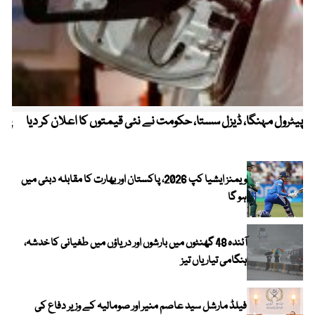
پیٹرول مہنگا، ڈیزل سستا، حکومت نے نئی قیمتوں کا اعلان کر دیا
پنج
ویمنز ایشیا کپ 2026، پاکستان اور بھارت کا مقابلہ دبئی میں
ہو گا
آئندہ 48 گھنٹوں میں بارشوں اور دریاؤں میں طغیانی کا خدشہ،
ہنگامی تیاریاں تیز
فیلڈ مارشل سید عاصم منیر اور صومالیہ کے وزیر دفاع کی