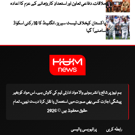
ملاقات، دفاعی تعاون اور استعدادِ کار بڑھانے کے عزم کا اعادہ
پاکستان کیخلاف ٹیسٹ سیریز ، انگلینڈ کا 16 رکنی اسکواڈ
سامنے آ گیا
ہم نیوز پر شائع یا نشر ہونے والا مواد ادارتی ٹیم کی کاوش ہے۔ اس مواد کو بغیر
پیشگی اجازت کسی بھی صورت میں استعمال یا نقل کرنا درست نہیں۔ تمام
حقوق محفوظ ہیں © 2026
رابطہ کریں
پرائیویسی پالیسی