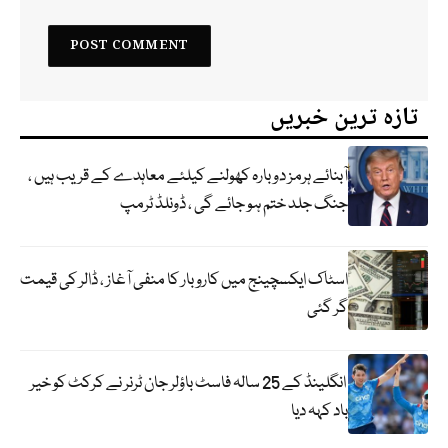
تازہ ترین خبریں
آبنائے ہرمز دوبارہ کھولنے کیلئے معاہدے کے قریب ہیں ،
جنگ جلد ختم ہو جائے گی ، ڈونلڈ ٹرمپ
اسٹاک ایکسچینج میں کاروبار کا منفی آغاز ، ڈالر کی قیمت
گر گئی
انگلینڈ کے 25 سالہ فاسٹ باؤلر جان ٹرنر نے کرکٹ کو خیر
باد کہہ دیا