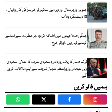
جنوبی وزیرستان اور دیر میں سکیورٹی فورسز کی کارروائیاں ،
10دہشتگرد ہلاک
جنگی صلاحیتوں میں اضافہ کر دیا ، ہر خطرے سے نمٹنے
کیلئے تیار ہیں ، ایرانی فوج
ترک صدر کا ایک روزہ دورہ سعودی عرب کا اعلان، سعودی
ولی عہد اور وزیراعظم شہباز شریف سے اہم ملاقات کریں
گے
ہمیں فالو کریں
WhatsApp
Twitter
Facebook
Faceboo