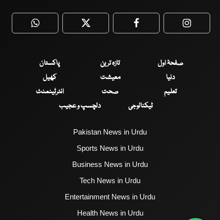
WhatsApp
Twitter
Facebook
Faceboo
صفحۂ اول
تازہ ترین
پاکستان
دنیا
معیشت
کھیل
تعلیم
صحت
انٹرٹینمنٹ
ٹیکنالوجی
دلچسپ و عجیب
Pakistan News in Urdu
Sports News in Urdu
Business News in Urdu
Tech News in Urdu
Entertainment News in Urdu
Health News in Urdu