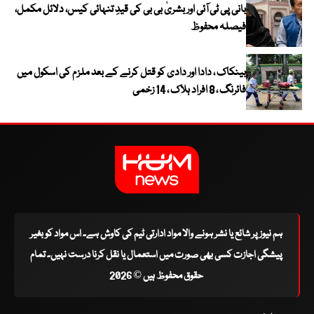
بانی پی ٹی آئی اور بشریٰ بی بی کی قیدِ تنہائی کیس، دلائل مکمل،
فیصلہ محفوظ
بینکاک ، دادا اور دادی کو قتل کرنے کے بعد ملزم کی اسکول میں
فائرنگ ، 8 افراد ہلاک ، 14 زخمی
ہم نیوز پر شائع یا نشر ہونے والا مواد ادارتی ٹیم کی کاوش ہے۔ اس مواد کو بغیر
پیشگی اجازت کسی بھی صورت میں استعمال یا نقل کرنا درست نہیں۔ تمام
حقوق محفوظ ہیں © 2026