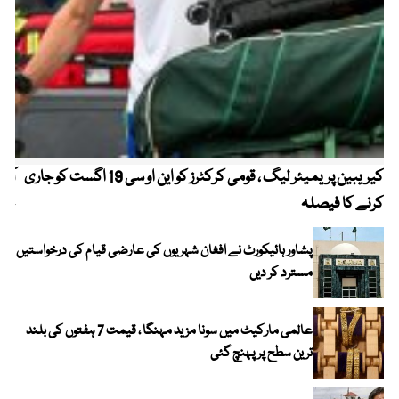
کیریبین پریمیئر لیگ ، قومی کرکٹرز کو این او سی 19 اگست کو جاری
آز
کرنے کا فیصلہ
چھی
پشاور ہائیکورٹ نے افغان شہریوں کی عارضی قیام کی درخواستیں
مسترد کر دیں
عالمی مارکیٹ میں سونا مزید مہنگا ، قیمت 7 ہفتوں کی بلند
ترین سطح پر پہنچ گئی