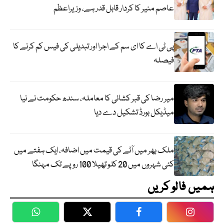
عاصم منیر کا کردار قابل قدر ہے، وزیراعظم
پی ٹی اے کا ای سم کے اجرا اور تبدیلی کی فیس کم کرنے کا
فیصلہ
میر رضا کی قبر کشائی کا معاملہ، سندھ حکومت نے نیا
میڈیکل بورڈ تشکیل دے دیا
ملک بھر میں آٹے کی قیمت میں اضافہ، ایک ہفتے میں
کئی شہروں میں 20 کلو تھیلا 100 روپے تک مہنگا
ہمیں فالو کریں
WhatsApp
Twitter
Facebook
Faceboo