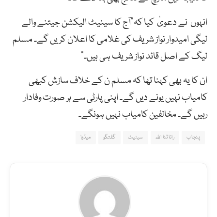
انہوں نے دعویٰ کیا کہ”آج کا سینیٹ الیکشن جیتنے والے
لیگی امیدوار نواز شریف کی غلامی کا اعلان کریں گے۔ مسلم
لیگ کے اصل قائد نواز شریف ہی ہیں۔”
ان کا یہ بھی کہنا تھا کہ مسلم ن کے خلاف سازش کبھی
کامیاب نہیں یونے دیں گے۔ اپنی پارٹی سے ہر صورت وفادار
رہیں گے۔ مخالفین کامیاب نہیں ہونگے۔
پنجاب
رانا ثنا اللہ
سینیٹ
گفتگو
میڈیا