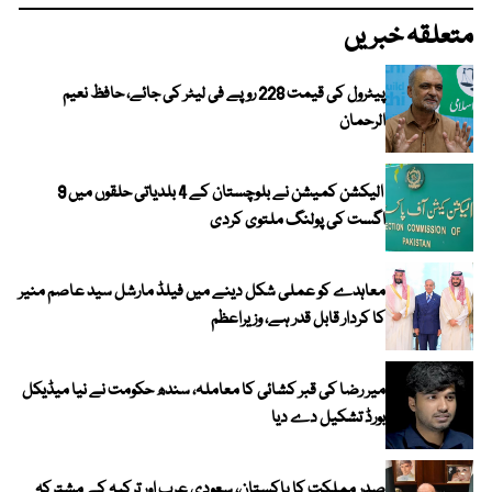
متعلقہ خبریں
پیٹرول کی قیمت 228 روپے فی لیٹر کی جائے، حافظ نعیم
الرحمان
الیکشن کمیشن نے بلوچستان کے 4 بلدیاتی حلقوں میں 9
اگست کی پولنگ ملتوی کردی
معاہدے کو عملی شکل دینے میں فیلڈ مارشل سید عاصم منیر
کا کردار قابل قدر ہے، وزیراعظم
میر رضا کی قبر کشائی کا معاملہ، سندھ حکومت نے نیا میڈیکل
بورڈ تشکیل دے دیا
صدر مملکت کا پاکستان، سعودی عرب اور ترکیہ کے مشترکہ