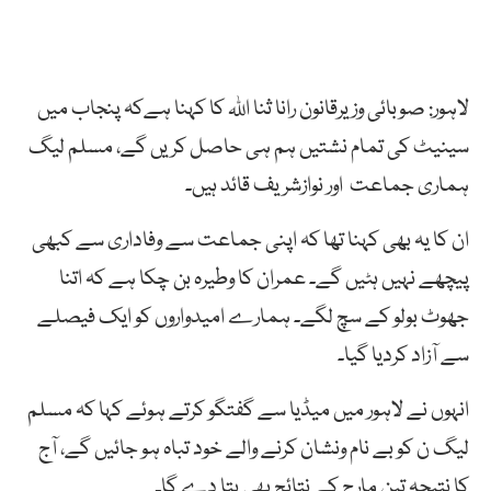
لاہور: صوبائی وزیرقانون رانا ثنا اللہ کا کہنا ہےکہ پنجاب میں
سینیٹ کی تمام نشتیں ہم ہی حاصل کریں گے، مسلم لیگ
ہماری جماعت اور نوازشریف قائد ہیں۔
ان کا یہ بھی کہنا تھا کہ اپنی جماعت سے وفاداری سے کبھی
پیچھے نہیں ہٹیں گے۔ عمران کا وطیرہ بن چکا ہے کہ اتنا
جھوٹ بولو کے سچ لگے۔ ہمارے امیدواروں کو ایک فیصلے
سے آزاد کردیا گیا۔
انہوں نے لاہور میں میڈیا سے گفتگو کرتے ہوئے کہا کہ مسلم
لیگ ن کو بے نام ونشان کرنے والے خود تباہ ہو جائیں گے، آج
کا نتیجہ تین مارچ کے نتائج بھی بتا دے گا۔