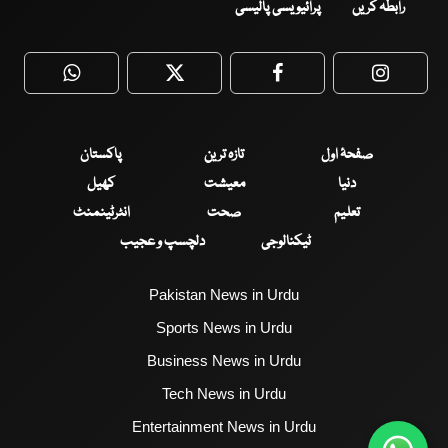
رابطہ کریں
پرائیویسی پالیسی
WhatsApp
Twitter
Facebook
Faceboo
صفحۂ اول
تازہ ترین
پاکستان
دنیا
معیشت
کھیل
تعلیم
صحت
انٹرٹینمنٹ
ٹیکنالوجی
دلچسپ و عجیب
Pakistan News in Urdu
Sports News in Urdu
Business News in Urdu
Tech News in Urdu
Entertainment News in Urdu