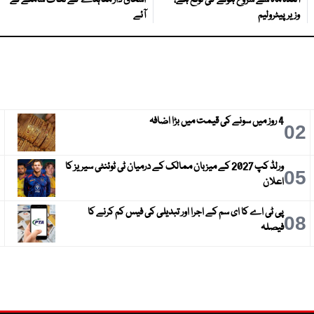
آئندہ ماہ سے شروع ہونے کی توقع ہے،
اسحاق ڈار معاہدے کے نکات سامنے لے
وزیر پیٹرولیم
آئے
4 روز میں سونے کی قیمت میں بڑا اضافہ
3
02
ورلڈ کپ 2027 کے میزبان ممالک کے درمیان ٹی ٹوئنٹی سیریز کا
6
05
اعلان
پی ٹی اے کا ای سم کے اجرا اور تبدیلی کی فیس کم کرنے کا
9
08
فیصلہ