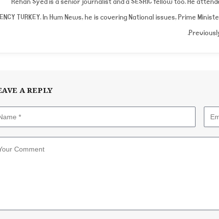
Rehan Syed is a senior journalist and a SESRIC fellow too. He atte
ENCY TURKEY. In Hum News, he is covering National issues, Prime Minist
Previousl
EAVE A REPLY