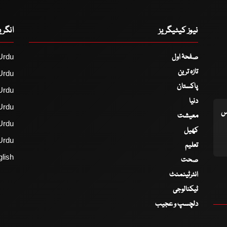
نیوز کیٹیگریز
انگر
صفحۂ اول
Urdu
تازہ ترین
Urdu
پاکستان
Urdu
دنیا
Urdu
اس
معیشت
Urdu
کھیل
Urdu
تعلیم
lish
صحت
انٹرٹینمنٹ
ٹیکنالوجی
دلچسپ و عجیب