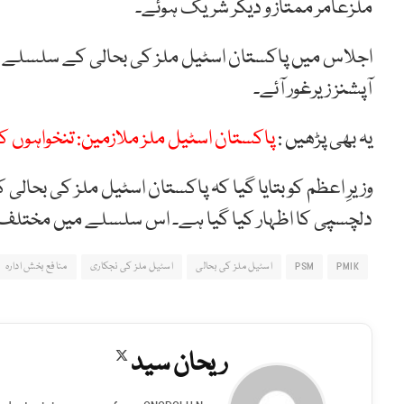
ملزعامر ممتاز و دیگر شریک ہوئے۔
اجلاس میں پاکستان اسٹیل ملز کی بحالی کے سلسلے 
آپشنز زیرغور آئے۔
یہ بھی پڑھیں :
پاکستان اسٹیل ملز ملازمین: تنخواہوں کی ادائیگی کے ل
وزیرِ اعظم کو بتایا گیا کہ پاکستان اسٹیل ملز کی بح
دلچسپی کا اظہار کیا گیا ہے۔ اس سلسلے میں مختلف تجاو
PMIK
PSM
اسٹیل ملز کی بحالی
اسٹیل ملز کی نجکاری
منافع بخش ادارہ
ریحان سید
X
(Twitter)