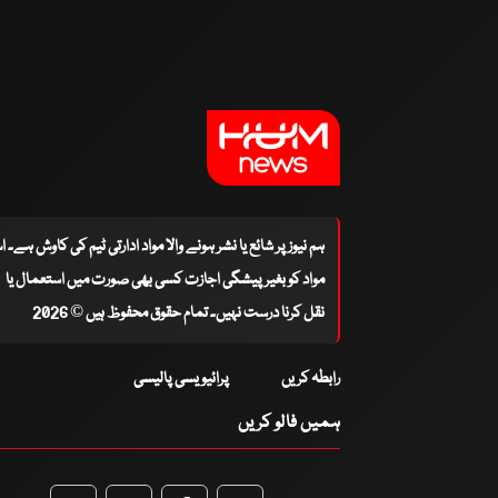
ہم نیوز پر شائع یا نشر ہونے والا مواد ادارتی ٹیم کی کاوش ہے۔ 
مواد کو بغیر پیشگی اجازت کسی بھی صورت میں استعمال یا
نقل کرنا درست نہیں۔ تمام حقوق محفوظ ہیں © 2026
رابطہ کریں
پرائیویسی پالیسی
ہمیں فالو کریں