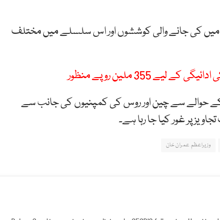
میں کی جانے والی کوششوں اور اس سلسلے میں مختلف
یے 355 ملین روپے منظور
الی کے حوالے سے چین اور روس کی کمپنیوں کی جانب سے
یز پر غور کیا جا رہا ہے۔
وزیراعظم عمران خان