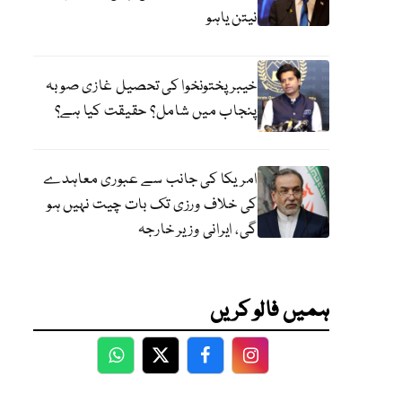
نیتن یاہو
خیبر پختونخوا کی تحصیل غازی صوبہ
پنجاب میں شامل؟ حقیقت کیا ہے؟
امریکا کی جانب سے عبوری معاہدے
کی خلاف ورزی تک بات چیت نہیں ہو
گی، ایرانی وزیر خارجہ
ہمیں فالو کریں
WhatsApp
Twitter
Facebook
Facebook