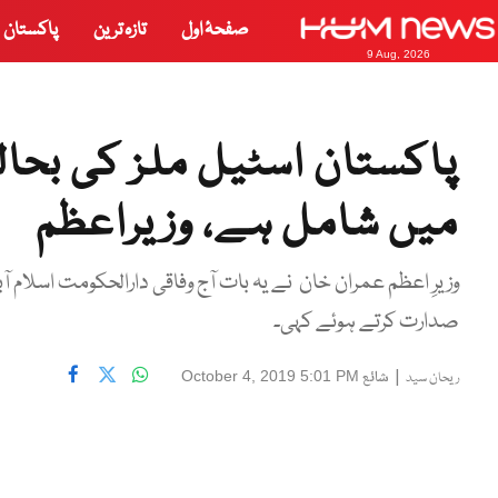
صفحۂ اول
تازہ ترین
پاکستان
9 Aug, 2026
پاکستان اسٹیل ملز کی بحا
میں شامل ہے، وزیراعظم
وزیرِ اعظم عمران خان نے یہ بات آج وفاقی دارالحکومت اسلام 
صدارت کرتے ہوئے کہی۔
|
شائع
October 4, 2019 5:01 PM
ریحان سید