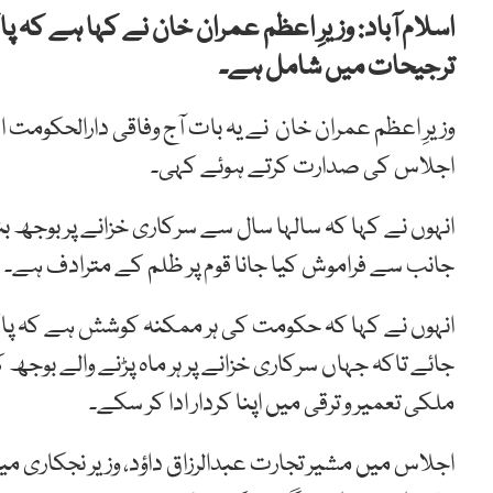
اسلام آباد: وزیرِ اعظم عمران خان نے کہا ہے کہ 
ترجیحات میں شامل ہے۔
وزیرِ اعظم عمران خان نے یہ بات آج وفاقی دارالحکومت 
اجلاس کی صدارت کرتے ہوئے کہی۔
انہوں نے کہا کہ سالہا سال سے سرکاری خزانے پر بوجھ
جانب سے فراموش کیا جانا قوم پر ظلم کے مترادف ہے۔
انہوں نے کہا کہ حکومت کی ہر ممکنہ کوشش ہے کہ پاکست
جائے تاکہ جہاں سرکاری خزانے پر ہر ماہ پڑنے والے بوجھ ک
ملکی تعمیر و ترقی میں اپنا کردار ادا کر سکے۔
اجلاس میں مشیر تجارت عبدالرزاق داؤد، وزیر نجکاری می