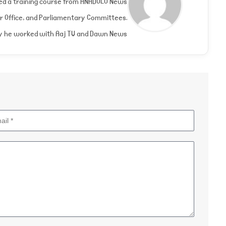
nded a training course from ANADOLU News
er Office, and Parliamentary Committees.
y he worked with Aaj TV and Dawn News.