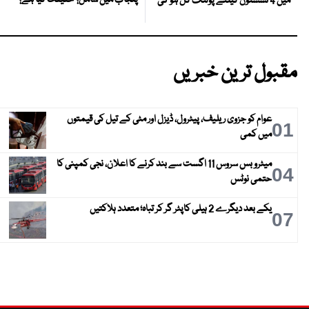
پنجاب میں شامل؟ حقیقت کیا ہے؟
میں 4 نشستوں کیلئے پولنگ کل ہو گی
مقبول ترین خبریں
عوام کو جزوی ریلیف، پیٹرول، ڈیزل اور مٹی کے تیل کی قیمتوں
01
میں کمی
میٹرو بس سروس 11 اگست سے بند کرنے کا اعلان، نجی کمپنی کا
04
حتمی نوٹس
یکے بعد دیگرے 2 ہیلی کاپٹر گر کر تباہ؛ متعدد ہلاکتیں
07