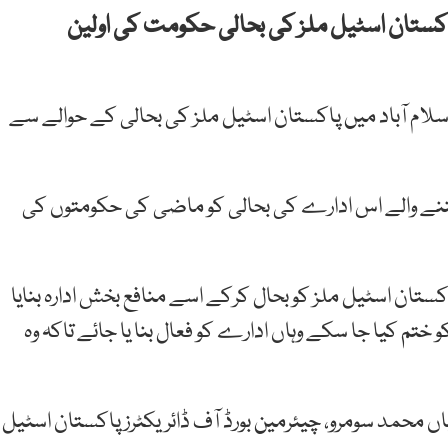
پاکستان اسٹیل ملز کی بحالی حکومت کی اولین
اسلام آباد میں پاکستان اسٹیل ملز کی بحالی کے حوالے سے
 بننے والے اس ادارے کی بحالی کو ماضی کی حکومتوں کی
ان اسٹیل ملز کو بحال کرکے اسے منافع بخش ادارہ بنایا
و ختم کیا جا سکے وہاں ادارے کو فعال بنا یا جائے تاکہ وہ
اں محمد سومرو، چیئرمین بورڈ آف ڈائریکٹرز پاکستان اسٹیل