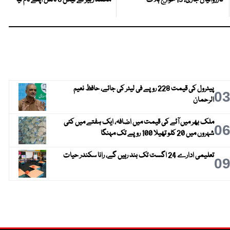
کارروائیاں جاری، 15 خوارج ہلاک
محمد زبیر نے ٹیکن 8 ٹائٹل اپنے نام لیا
پیٹرول کی قیمت 228 روپے فی لیٹر کی جائے، حافظ نعیم
0
الرحمان
ملک بھر میں آٹے کی قیمت میں اضافہ، ایک ہفتے میں کئی
0
شہروں میں 20 کلو تھیلا 100 روپے تک مہنگا
تعلیمی ادارے 24 اگست تک بند رہیں گے، رانا سکندر حیات
0