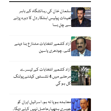
سلمان خان کی رہائشگاہ کے باہر
تعینات پولیس اہلکار دل کا دورہ پڑنے
سے چل بسا
آزاد کشمیر انتخابات متنازع بنا دیئے
گئے، چودھری یاسین
آزاد کشمیر انتخابات کے تیسرے
مرحلے میں 4 نشستوں کیلئے پولنگ
کل ہو گی
معاہدہ ہو یا نہ ہو، اسرائیل ایران کو
جوہری ہتھیارحاصل نہیں کرنے دیگا،