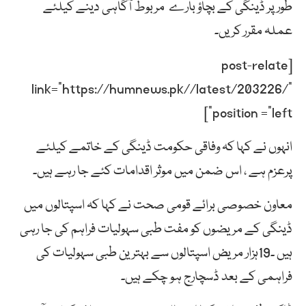
طور پر ڈینگی کے بچاؤ بارے مربوط آگاہی دینے کیلئے
عملہ مقرر کریں۔
[post-relate
link=”https://humnews.pk//latest/203226/”
position =”left”]
انہوں نے کہا کہ وفاقی حکومت ڈینگی کے خاتمے کیلئے
پرعزم ہے ، اس ضمن میں موثر اقدامات کئے جا رہے ہیں۔
معاون خصوصی برائے قومی صحت نے کہا کہ اسپتالوں میں
ڈینگی کے مریضوں کو مفت طبی سہولیات فراہم کی جا رہی
ہیں ۔19ہزار مریض اسپتالوں سے بہترین طبی سہولیات کی
فراہمی کے بعد ڈسچارج ہو چکے ہیں۔