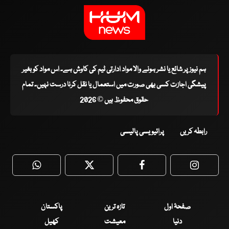
ہم نیوز پر شائع یا نشر ہونے والا مواد ادارتی ٹیم کی کاوش ہے۔ اس مواد کو بغیر
پیشگی اجازت کسی بھی صورت میں استعمال یا نقل کرنا درست نہیں۔ تمام
حقوق محفوظ ہیں © 2026
رابطہ کریں
پرائیویسی پالیسی
WhatsApp
Twitter
Facebook
Faceboo
صفحۂ اول
تازہ ترین
پاکستان
دنیا
معیشت
کھیل