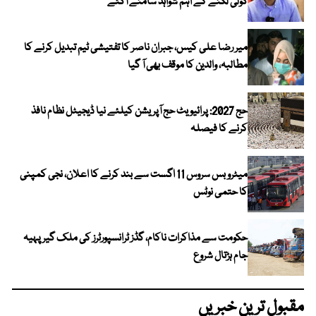
گولی لگنے کے اہم شواہد سامنے آگئے
میر رضا علی کیس، جبران ناصر کا تفتیشی ٹیم تبدیل کرنے کا
مطالبہ، والدین کا موقف بھی آ گیا
حج 2027: پرائیویٹ حج آپریشن کیلئے نیا ڈیجیٹل نظام نافذ
کرنے کا فیصلہ
میٹرو بس سروس 11 اگست سے بند کرنے کا اعلان، نجی کمپنی
کا حتمی نوٹس
حکومت سے مذاکرات ناکام، گڈز ٹرانسپورٹرز کی ملک گیر پہیہ
جام ہڑتال شروع
مقبول ترین خبریں