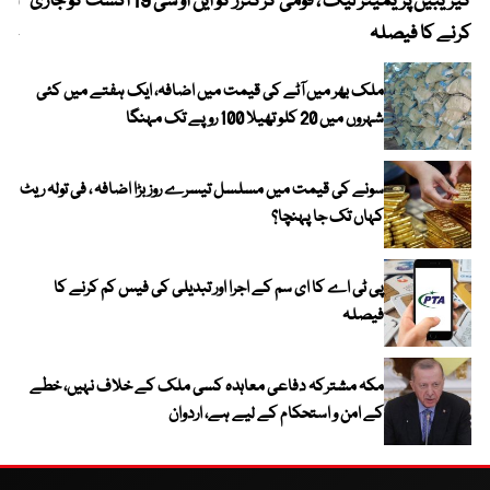
کیریبین پریمیئر لیگ ، قومی کرکٹرز کو این او سی 19 اگست کو جاری
آز
کرنے کا فیصلہ
چھی
ملک بھر میں آٹے کی قیمت میں اضافہ، ایک ہفتے میں کئی
شہروں میں 20 کلو تھیلا 100 روپے تک مہنگا
سونے کی قیمت میں مسلسل تیسرے روز بڑا اضافہ ، فی تولہ ریٹ
کہاں تک جا پہنچا؟
پی ٹی اے کا ای سم کے اجرا اور تبدیلی کی فیس کم کرنے کا
فیصلہ
مکہ مشترکہ دفاعی معاہدہ کسی ملک کے خلاف نہیں، خطے
کے امن و استحکام کے لیے ہے، اردوان