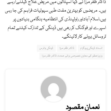
ڈاکٹر ظفر مرزا نے کہا اسپتالوں میں مریض علاج کیلئےآرہے
ہیں۔ مریضوں کو بہترین مفت طبی سہولیات فراہم کی جا رہی
ہیں،اسلام آباداور راولپنڈی کی انتظامیہ ہنگامی بنیادوں پر
اسپرے اور فوگنگ کر رھی ہیں ڈینگی کے تدارک کیلئے تمام
تر وسائل بروئے کار لائینگے۔
انسداد ڈینگی پروگرام
ڈاکٹر ظفر مرزا
ڈینگی وائرس
وزیراعظم کے معاون خصوصی برائے صحت ڈاکٹر ظفر مرزا
نعمان مقصود