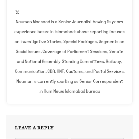
X
(Twitter)
Nauman Maqsood is a Senior Journalist having 15 years
experience based in Islamabad whose reporting focuses
on Investigative Stories, Special Packages, Segments on
Social Issues, Coverage of Parliament Sessions, Senate
and National Assembly Standing Committees, Railway,
Communication, CDA, ANF, Customs, and Postal Services.
Nauman is currently working as Senior Correspondent
in Hum News Islamabad bureau.
LEAVE A REPLY