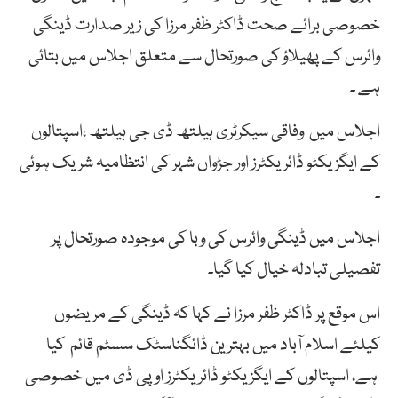
خصوصی برائے صحت ڈاکٹر ظفر مرزا کی زیر صدارت ڈینگی
وائرس کے پھیلاؤ کی صورتحال سے متعلق اجلاس میں بتائی
ہے ۔
اجلاس میں وفاقی سیکرٹری ہیلتھ ڈی جی ہیلتھ ،اسپتالوں
کے ایگزیکٹو ڈائریکٹرز اور جڑواں شہر کی انتظامیہ شریک ہوئی
۔
اجلاس میں ڈینگی وائرس کی وبا کی موجودہ صورتحال پر
تفصیلی تبادلہ خیال کیا گیا۔
اس موقع پر ڈاکٹر ظفر مرزا نے کہا کہ ڈینگی کے مریضوں
کیلئے اسلام آباد میں بہترین ڈائگناسٹک سسٹم قائم کیا
ہے، اسپتالوں کے ایگزیکٹو ڈائریکٹرز او پی ڈی میں خصوصی