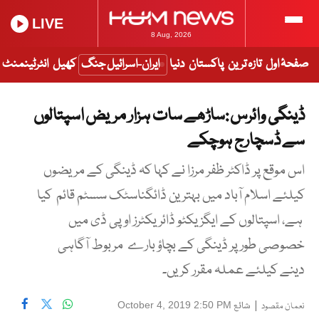
LIVE
8 Aug, 2026
صفحۂ اول
تازہ ترین
پاکستان
دنیا
ایران-اسرائیل جنگ
کھیل
انٹرٹینمنٹ
ڈینگی وائرس :ساڑھے سات ہزار مریض اسپتالوں
سے ڈسچارج ہوچکے
اس موقع پر ڈاکٹر ظفر مرزا نے کہا کہ ڈینگی کے مریضوں
کیلئے اسلام آباد میں بہترین ڈائگناسٹک سسٹم قائم کیا
ہے، اسپتالوں کے ایگزیکٹو ڈائریکٹرز او پی ڈی میں
خصوصی طور پر ڈینگی کے بچاؤ بارے مربوط آگاہی
دینے کیلئے عملہ مقرر کریں۔
|
شائع
October 4, 2019 2:50 PM
نعمان مقصود