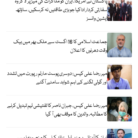
پاکستان نے امریکا، ایران کو مذاکرات کی میز پر لا کر وہ
سفارتی کردار اداکیا جو بڑی طاقتیں نہ کرسکیں، ساؤتھ
ایشین وائسز
جماعت اسلامی کا 16 اگست سے ملک بھر میں بیک
وقت دھرنوں کا اعلان
میر رضا علی کیس: دوسری پوسٹ مارٹم رپورٹ میں تشدد
اور گولی لگنے کے اہم شواہد سامنے آگئے
میر رضا علی کیس، جبران ناصر کا تفتیشی ٹیم تبدیل کرنے
کا مطالبہ، والدین کا موقف بھی آ گیا
ایران کا آبنائے ہرمز پر ٹول عائد کرنے کا منصوبہ نہیں،