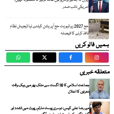
امریکی نائب صدر
حج 2027: پرائیویٹ حج آپریشن کیلئے نیا ڈیجیٹل نظام
نافذ کرنے کا فیصلہ
ہمیں فالو کریں
WhatsApp
Twitter
Facebook
Faceboo
متعلقہ خبریں
جماعت اسلامی کا 16 اگست سے ملک بھر میں بیک وقت
دھرنوں کا اعلان
میر رضا علی کیس: دوسری پوسٹ مارٹم رپورٹ میں تشدد اور