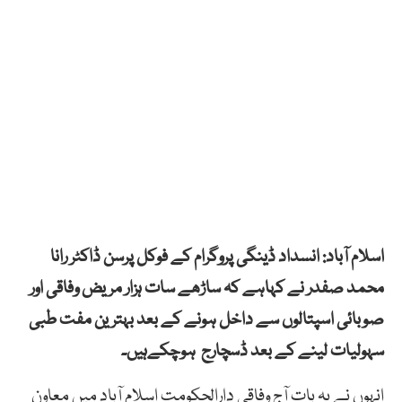
اسلام آباد: انسداد ڈینگی پروگرام کے فوکل پرسن ڈاکٹر رانا
محمد صفدر نے کہاہے کہ ساڑھے سات ہزار مریض وفاقی اور
صوبائی اسپتالوں سے داخل ہونے کے بعد بہترین مفت طبی
سہولیات لینے کے بعد ڈسچارج ہوچکےہیں۔
انہوں نے یہ بات آج وفاقی دارالحکومت اسلام آباد میں معاون