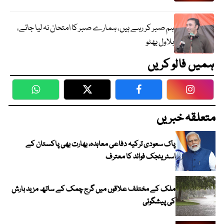
ہم صبر کر رہے ہیں، ہمارے صبر کا امتحان نہ لیا جائے،
بلاول بھٹو
ہمیں فالو کریں
WhatsApp
Twitter
Facebook
Faceboo
متعلقہ خبریں
پاک سعودی ترکیہ دفاعی معاہدہ، بھارت بھی پاکستان کے
اسٹریٹجک فوائد کا معترف
ملک کے مختلف علاقوں میں گرج چمک کے ساتھ مزید بارش
کی پیشگوئی