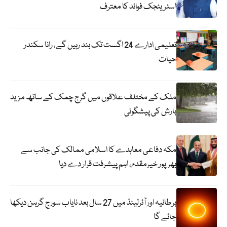
اسٹریٹجک فوائد کا معترف
تعلیمی ادارے 24 اگست تک بند رہیں گے، رانا سکندر
حیات
ملک کے مختلف علاقوں میں گرج چمک کے ساتھ مزید
بارش کی پیشگوئی
مکہ دفاعی معاہدے کا اسلامی ممالک کی جانب سے
بھرپور خیرمقدم، اہم پیشرفت قرار دے دیا
برطانیہ اور آئرلینڈ میں 27 سال بعد نایاب سورج گرہن دیکھا
جائے گا