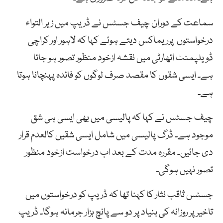
سماعت کے دوران چیف جسٹس نے ڈریپ میں زیر التواء
درخواستوں پرریماکس دیتے ہوئے کہا کہ لاہور اور کراچی
ڈویلپمنٹ اتھارٹی میں نقشہ ازخود منظور تصور ہو جاتا
ہے۔ ایسی شقوں کا مقصد صرف لوگوں کو فائدہ پہنچانا ہوتا
ہے۔
چیف جسٹس نے کہا کہ پالیسی میں بھی ایسی ہی شق
موجود ہے۔ ڈرگ پالیسی میں شامل ایسی شقیں کالعدم قرار
دی جائیں۔ مقررہ مدت کے بعد اب درخواست ازخود منظور
تصور نہیں ہوگی۔
جسٹس ثاقب نثار کا کہنا تھا کہ ڈریپ کو درخواستوں میں
تاخیر پر روزانہ کی بنیاد پر دو سے پانچ ہزار جرمانہ ہوگا۔ ڈریپ