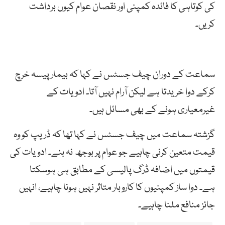
کی کوتاہی کا فائدہ کمپنی اور نقصان عوام کیوں برداشت
کریں۔
سماعت کے دوران چیف جسٹس نے کہا کہ بیمار پیسہ خرچ
کرکے دوا خریدتا ہے لیکن آرام نہیں آتا۔ ادویات کے
غیرمعیاری ہونے کے بھی مسائل ہیں۔
گزشتہ سماعت میں چیف جسٹس نے کہا تھا کہ ڈریپ کو وہ
قیمت متعین کرنی چاہیے جو عوام پر بوجھ نہ بنے۔ ادویات کی
قیمتوں میں اضافہ ڈرگ پالیسی کے مطابق ہی ہوسکتا
ہے۔ دوا ساز کمپنیوں کا کاروبار متاثر نہیں ہونا چاہیے، انہیں
جائز منافع ملنا چاہیے۔