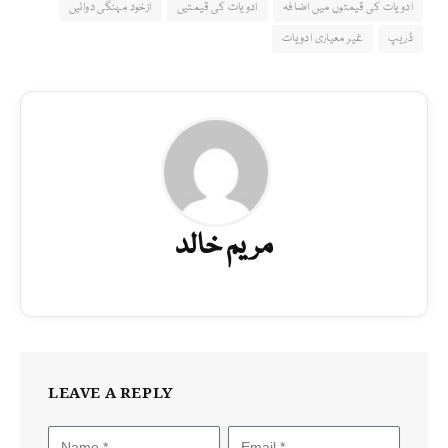
ادویات کی قیمتوں میں اضافہ
ادویات کی قیمتیں
ازخود مہنگی دوائیں
ڈریپ
غیر معیاری ادویات
مریم خالد
LEAVE A REPLY