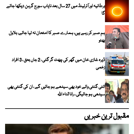
برطانیہ اور آئرلینڈ میں 27 سال بعد نایاب سورج گرہن دیکھا جائے
گا
ہم صبر کر رہے ہیں، ہمارے صبر کا امتحان نہ لیا جائے، بلاول
بھٹو
ڈیرہ غازی خان میں گھر کی چھت گر گئی ، 2 جاں بحق ، 3 افراد
زخمی
الٹی گنتی والے خود بھی سیدھے ہو جائیں گے ، ان کی گنتی بھی
سیدھی ہو جائیگی ، رانا ثناء اللہ
مقبول ترین خبریں