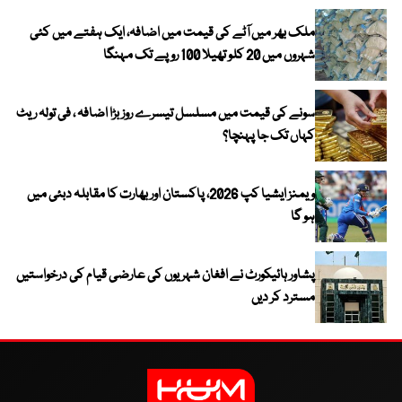
ملک بھر میں آٹے کی قیمت میں اضافہ، ایک ہفتے میں کئی
شہروں میں 20 کلو تھیلا 100 روپے تک مہنگا
سونے کی قیمت میں مسلسل تیسرے روز بڑا اضافہ ، فی تولہ ریٹ
کہاں تک جا پہنچا؟
ویمنز ایشیا کپ 2026، پاکستان اور بھارت کا مقابلہ دبئی میں
ہو گا
پشاور ہائیکورٹ نے افغان شہریوں کی عارضی قیام کی درخواستیں
مسترد کر دیں