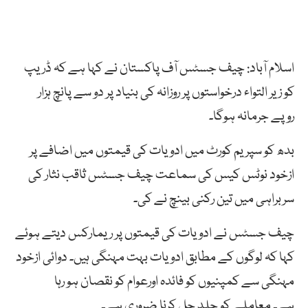
اسلام آباد: چیف جسٹس آف پاکستان نے کہا ہے کہ ڈریپ
کو زیر التواء درخواستوں پر روزانہ کی بنیاد پر دو سے پانچ ہزار
روپے جرمانہ ہوگا۔
بدھ کو سپریم کورٹ میں ادویات کی قیمتوں میں اضافے پر
ازخود نوٹس کیس کی سماعت چیف جسٹس ثاقب نثار کی
سربراہی میں تین رکنی بینچ نے کی۔
چیف جسٹس نے ادویات کی قیمتوں پر ریمارکس دیتے ہوئے
کہا کہ لوگوں کے مطابق ادویات بہت مہنگی ہیں۔ دوائی ازخود
مہنگی سے کمپنیوں کو فائدہ اورعوام کو نقصان ہو رہا
ہے۔ معاملے کو جلد حل کرنا ضروری ہے۔