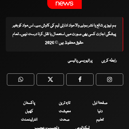
ہم نیوز پر شائع یا نشر ہونے والا مواد ادارتی ٹیم کی کاوش ہے۔ اس مواد کو بغیر
پیشگی اجازت کسی بھی صورت میں استعمال یا نقل کرنا درست نہیں۔ تمام
حقوق محفوظ ہیں © 2026
رابطہ کریں
پرائیویسی پالیسی
WhatsApp
Twitter
Facebook
Faceboo
صفحۂ اول
تازہ ترین
پاکستان
دنیا
معیشت
کھیل
تعلیم
صحت
انٹرٹینمنٹ
ٹیکنالوجی
دلچسپ و عجیب