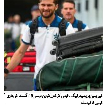
کیریبین پریمیئر لیگ ، قومی کرکٹرز کو این او سی 19 اگست کو جاری
آز
کرنے کا فیصلہ
چھی