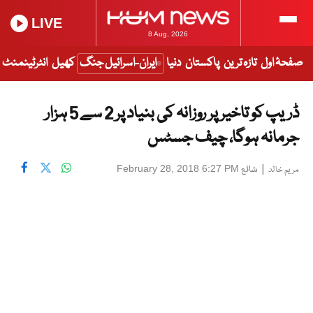
LIVE
8 Aug, 2026
صفحۂ اول
تازہ ترین
پاکستان
دنیا
ایران-اسرائیل جنگ
کھیل
انٹرٹینمنٹ
ڈریپ کو تاخیر پر روزانہ کی بنیاد پر 2 سے 5 ہزار
جرمانہ ہوگا، چیف جسٹس
|
شائع
February 28, 2018 6:27 PM
مریم خالد