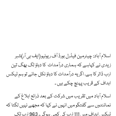
اسلام آباد: چیئرمین فیڈرل بورڈ آف ریونیو (ایف بی آر)شبر
زیدی نے کہاہے کہ ہماری درآمدات کا دباؤ لگ بھگ تین
ارب ڈالر کا ہے، اگر یہ درآمدات کا دباؤ نکل جائے تو ہم ٹیکس
اہداف کے قریب پہنچ چکے ہیں ۔
اسلام آباد میں تقریب میں شرکت کے بعد ذرائع ابلاغ کے
نمائندوں سے گفتگو میں انہوں نے کہا کہ مجھے نہیں لگتا کہ
ٹیکس اہداف میں 111 ارب کی کمی ہوگی۔ 963 ارب تک