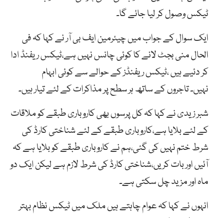
ٹیکس وصول کر لیا جائے گا۔
ایک سوال کے جواب میں چیئرمین ایف بی آر نے کہا کہ فی
الحال منی بجٹ لانے کا کوئی چانس نہیں ہے،ٹیکس ریفنڈ ادا
کر دئیے ہیں ،ٹیکس ریفنڈز کے حوالے سے کوئی ابہام
نہیں۔ تاجروں کے ساتھ ہر سطح پر مذاکرات کے لئے تیار ہیں۔
شبر زیدی نے کہا کہ کل پرسوں بھی کاروباری طبقے کو ملاقات
کے لئے بلایا ہے،کاروباری طبقے کے لئے شناختی کارڈ کی
شرط ختم نہیں کی گئی،ہم نے کاروباری طبقے کو بلایا ہے کہ
آئیں اور بات کریں،شناختی کارڈ کی شرط لازم ہے لیکن ایک دو
ماہ اور مزید چل سکتی ہے۔
انہوں نے کہا کہ عوام چاہتے ہیں ملک میں ٹیکس نظام بہتر