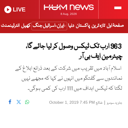
LIVE
8 Aug, 2026
صفحۂ اول
تازہ ترین
پاکستان
دنیا
ایران-اسرائیل جنگ
کھیل
انٹرٹینمنٹ
963 ارب تک ٹیکس وصول کر لیا جائے گا،
چیئرمین ایف بی آر
اسلام آباد میں تقریب میں شرکت کے بعد ذرائع ابلاغ کے
نمائندوں سے گفتگو میں انہوں نے کہا کہ مجھے نہیں
لگتا کہ ٹیکس اہداف میں 111 ارب کی کمی ہوگی۔
|
شائع
October 1, 2019 7:45 PM
جاوید سومرو