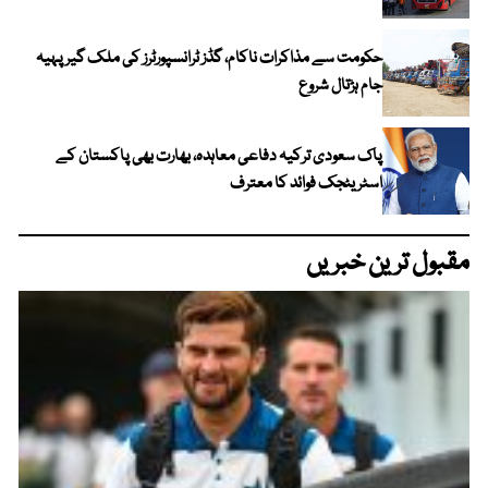
حکومت سے مذاکرات ناکام، گڈز ٹرانسپورٹرز کی ملک گیر پہیہ
جام ہڑتال شروع
پاک سعودی ترکیہ دفاعی معاہدہ، بھارت بھی پاکستان کے
اسٹریٹجک فوائد کا معترف
مقبول ترین خبریں