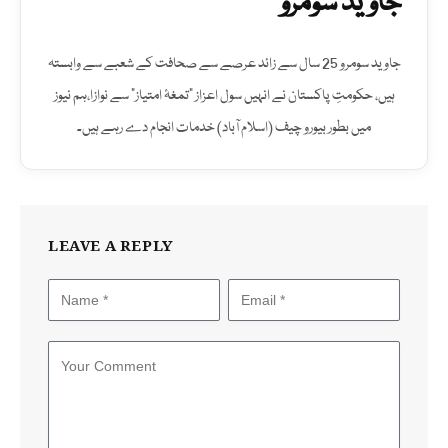
جاوید سومرو
جاوید سومرو 25 سال سے زائد عرصے سے صحافت کے شعبے سے وابستہ
ہیں، حکومتِ پاکستان نے انہیں سول اعزاز "تمغۂ امتیاز" سے نوازا،ہم نیوز
میں بطور بیورو چیف (اسلام آباد) خدمات انجام دے رہے ہیں۔
LEAVE A REPLY