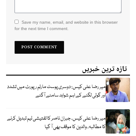
Save my name, email, and website in this browser
for the next time I comment.
تازہ ترین خبریں
میر رضا علی کیس: دوسری پوسٹ مارٹم رپورٹ میں تشدد
اور گولی لگنے کے اہم شواہد سامنے آگئے
میر رضا علی کیس، جبران ناصر کا تفتیشی ٹیم تبدیل کرنے
کا مطالبہ، والدین کا موقف بھی آ گیا