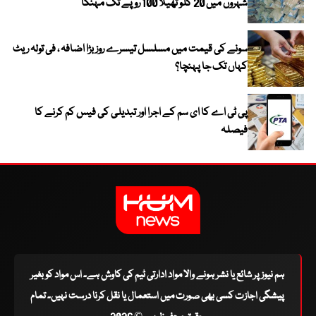
شہروں میں 20 کلو تھیلا 100 روپے تک مہنگا
سونے کی قیمت میں مسلسل تیسرے روز بڑا اضافہ ، فی تولہ ریٹ
کہاں تک جا پہنچا؟
پی ٹی اے کا ای سم کے اجرا اور تبدیلی کی فیس کم کرنے کا
فیصلہ
ہم نیوز پر شائع یا نشر ہونے والا مواد ادارتی ٹیم کی کاوش ہے۔ اس مواد کو بغیر
پیشگی اجازت کسی بھی صورت میں استعمال یا نقل کرنا درست نہیں۔ تمام