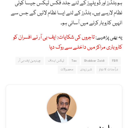
ہو،بلڈرز اور ڈویلپرز کے لئے جلد فکس ٹیکس جیسا کوئی
نظام لارہے ہیں۔ بلڈرز کے لئے ایسا نظام لائیں گے جس سے
انہیں کاروبار کرنے میں آسانی ہو۔
یہ بھی پڑھیے:
تاجروں کی شکایات: ایف بی آر نے افسران کو
کاروباری مراکز میں داخلے سے روک دیا
FBR
Shabbar Zaidi
Tax
ٹیکس اہداف
چیئرمین ایف بی آر
درآمدات کا دباؤ
شبر زیدی
محصولات