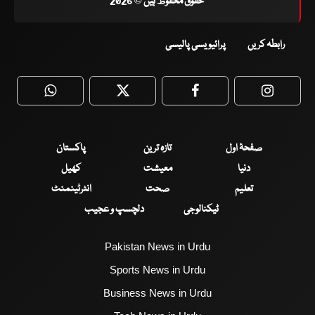
حقوق محفوظ ہیں © 2026
رابطہ کریں
پرائیویسی پالیسی
WhatsApp
Twitter
Facebook
Faceboo
صفحۂ اول
تازہ ترین
پاکستان
دنیا
معیشت
کھیل
تعلیم
صحت
انٹرٹینمنٹ
ٹیکنالوجی
دلچسپ و عجیب
Pakistan News in Urdu
Sports News in Urdu
Business News in Urdu