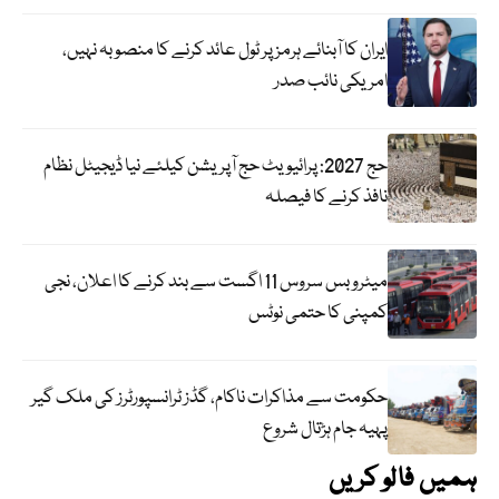
ایران کا آبنائے ہرمز پر ٹول عائد کرنے کا منصوبہ نہیں،
امریکی نائب صدر
حج 2027: پرائیویٹ حج آپریشن کیلئے نیا ڈیجیٹل نظام
نافذ کرنے کا فیصلہ
میٹرو بس سروس 11 اگست سے بند کرنے کا اعلان، نجی
کمپنی کا حتمی نوٹس
حکومت سے مذاکرات ناکام، گڈز ٹرانسپورٹرز کی ملک گیر
پہیہ جام ہڑتال شروع
ہمیں فالو کریں