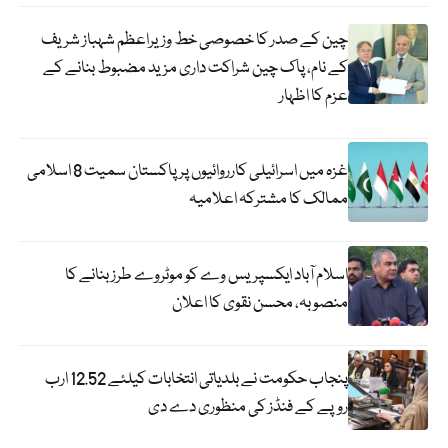
چین کے صدر کا خصوصی خط وزیراعظم شہباز شریف
کے نام، پاک چین شراکت داری مزید مضبوط بنانے کے
عزم کا اظہار
غزہ میں اسرائیلی کارروائیوں پر پاکستان سمیت 8 اسلامی
ممالک کا مشترکہ اعلامیہ
اسلام آباد ایکسپریس وے کو موٹروے طرز بنانے کا
منصوبہ، محسن نقوی کا اعلان
پنجاب حکومت نے بلدیاتی انتخابات کیلئے 12.52 ارب
روپے کے فنڈز کی منظوری دے دی