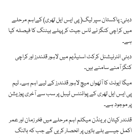
دبئی: پاکستان سپر لیگ( پی ایس ایل تھری) کےاہم مرحلے
میں کراچی کنگز نے ٹاس جیت کر پہلے بیٹنگ کا فیصلہ کیا
ہے۔
دبئی انٹرنیشنل کرکٹ اسٹیڈیم میں لاہور قلندرز اور کراچی
کنگز آمنے سامنے ہیں۔
میگا ایونٹ کا آٹھواں میچ لاہور قلندرز کے لیے اہم ہے۔ ٹیم
پی ایس ایل تھری کے پوائنٹس ٹیبل پر سب سے آخری پوزیشن
پر موجود ہے۔
قلندر کپتان برینڈن میکلم اہم مرحلے میں فخر زمان اور عمر
اکمل جیسے بلے بازوں پر انحصار کریں گے جب کہ بالنگ