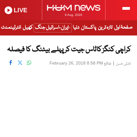
LIVE
6 Aug, 2026
صفحۂ اول
تازہ ترین
پاکستان
دنیا
ایران-اسرائیل جنگ
کھیل
انٹرٹینمنٹ
کراچی کنگز کاٹاس جیت کر پہلے بیٹنگ کا فیصلہ
|
شائع
February 26, 2018 8:58 PM
نازش حسن