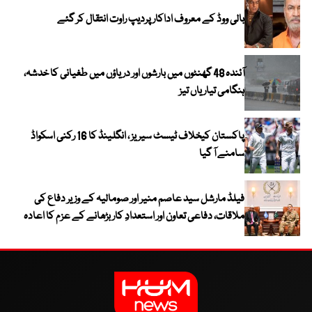
بالی ووڈ کے معروف اداکار پردیپ راوت انتقال کر گئے
آئندہ 48 گھنٹوں میں بارشوں اور دریاؤں میں طغیانی کا خدشہ،
ہنگامی تیاریاں تیز
پاکستان کیخلاف ٹیسٹ سیریز ، انگلینڈ کا 16 رکنی اسکواڈ
سامنے آ گیا
فیلڈ مارشل سید عاصم منیر اور صومالیہ کے وزیر دفاع کی
ملاقات، دفاعی تعاون اور استعدادِ کار بڑھانے کے عزم کا اعادہ