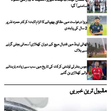
سامنے آ گیا
ویزا درخواست میں حقائق چھپانےکا الزام ثابت؛ کرکٹر حمزہ نذر پر
2 سال کی پابندی
تھائی لینڈ میں فٹبال میچ کے دوران کھلاڑی آسمانی بجلی گرنے
سے ہلاک
جوس بٹلر ٹی ٹوئنٹی کرکٹ کی تاریخ میں سب سے زیادہ رنز بنانے
والے کھلاڑی بن گئے
مقبول ترین خبریں