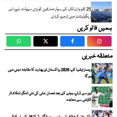
25 کلو واٹ تک کے سولر صارفین کو بڑی سہولت، نیپرا نے
ریگولیشنز میں ترمیم کردی
ہمیں فالو کریں
WhatsApp
Twitter
Facebook
Faceboo
متعلقہ خبریں
ویمنز ایشیا کپ 2026، پاکستان اور بھارت کا مقابلہ دبئی میں
ہو گا
ٹیم سے ڈراپ ہونے کے بعد نعمان علی کی نئی اننگز، لنکاشائر
کاؤنٹی سے معاہدہ
پاکستان کیخلاف ٹیسٹ سیریز ، انگلینڈ کا 16 رکنی اسکواڈ