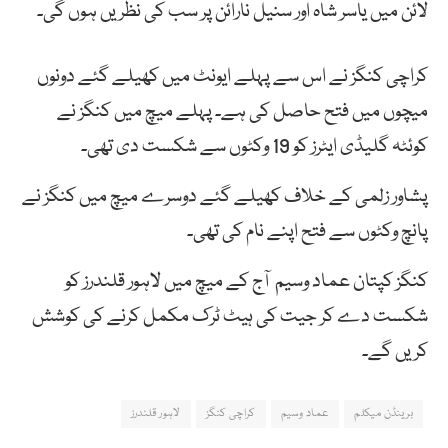
لائن میں یاسر شاہ اور سنیل نارائن پر سب کی نظریں ہوں گی۔
کراچی کنگز نے اس سے پہلے ایونٹ میں کھیلے گئے دونوں
میچوں میں فتح حاصل کی ہے۔ پہلے میچ میں کنگز نے
کوئٹہ گلیڈی ایٹرز کو 19 وکٹوں سے شکست دی تھی۔
پشاور زلمی کے خلاف کھیلے گئے دوسرے میچ میں کنگز نے
پانچ وکٹوں سے فتح اپنے نام کی تھی۔
کنگز کپتان عماد وسیم آج کے میچ میں لاہور قلندرز کو
شکست دے کر جیت کی ہیٹ ٹرک مکمل کرنے کی کوشش
کریں گے۔
برینڈن میکلم
عماد وسیم
کراچی کنگز
لاہور قلندرز