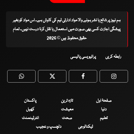
ہم نیوز پر شائع یا نشر ہونے والا مواد ادارتی ٹیم کی کاوش ہے۔ اس مواد کو بغیر
پیشگی اجازت کسی بھی صورت میں استعمال یا نقل کرنا درست نہیں۔ تمام
حقوق محفوظ ہیں © 2026
رابطہ کریں
پرائیویسی پالیسی
WhatsApp
Twitter
Facebook
Faceboo
صفحۂ اول
تازہ ترین
پاکستان
دنیا
معیشت
کھیل
تعلیم
صحت
انٹرٹینمنٹ
ٹیکنالوجی
دلچسپ و عجیب