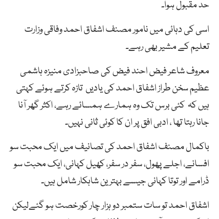
حد مقبول ہوا۔
اسی کی دہائی میں نامور مصنف اشفاق احمد وفاقی وزارت
تعلیم کے مشیر بھی رہے۔
معروف شاعر فیض احند فیض کی صاحبزادی منیزہ ہاشمی
عظیم سخن طراز اشفاق احمد کی یادیں تازہ کرتے ہوئے کہتی
ہیں کہ کئی برس تک وہ ہمارے ہمسائے رہے، اکثر گھر آنا
جانا رہتا تھا ، ادبی افق پر ان کا کوئی ثانی نہیں۔
باکمال مصنف اشفاق احمد کی تصانیف میں ایک محبت سو
افسانے، اجلے پھول، سفر در سفر، کھیل کہانی، ایک محبت سو
ڈرامے اور توتا کہانی جیسے بہترین شاہکار شامل ہیں۔
اشفاق احمد تو سات ستمبر دو ہزار چار کورخصت ہو گئےلیکن