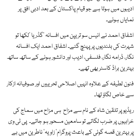
ادیبوں میں ہوتا ہے جو قیام پاکستان کے بعد ادبی افق پر
نمایاں ہوئے۔
اشفاق احمد نے انیس سو تریپن میں افسانہ ’گڈریا ‘لکھا تو
شہرت کی بلندیوں پر پہنچ گئے۔ اشفاق احمد ایک افسانہ
نگار، ڈرامہ نگار، فلسفی، ادیب اور دانشور ہونے کے ساتھ ساتھ
بہترین براڈ کاسٹر بھی تھے۔
فنون لطیفہ کے علاوہ انہیں اصلاحی تحریروں اور صوفیانہ ازکار
سے خاص لگاؤ تھا۔
ریڈیو پر تلقین شاہ کے نام سے مزاح ہی مزاح میں سماج کی
خرابیوں پر ضرب لگاتے تو سامعین مسحور ہو جاتے۔ پی ٹی وی
پر بہترین قصہ گوئی کے باعث پروگرام’ زاویہ‘ ناطرین میں بے