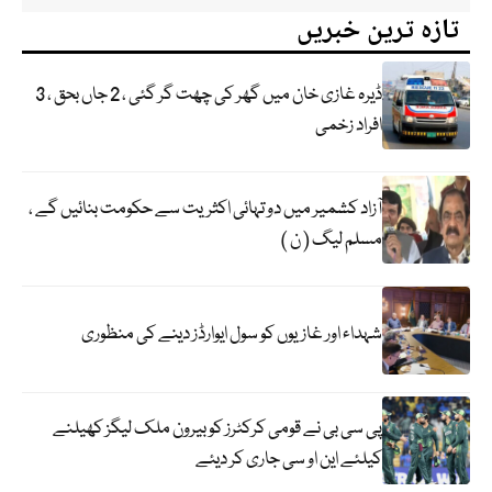
تازہ ترین خبریں
ڈیرہ غازی خان میں گھر کی چھت گر گئی ، 2 جاں بحق ، 3
افراد زخمی
آزاد کشمیر میں دو تہائی اکثریت سے حکومت بنائیں گے ،
مسلم لیگ ( ن )
شہداء اور غازیوں کو سول ایوارڈز دینے کی منظوری
پی سی بی نے قومی کرکٹرز کو بیرون ملک لیگز کھیلنے
کیلئے این او سی جاری کر دیئے