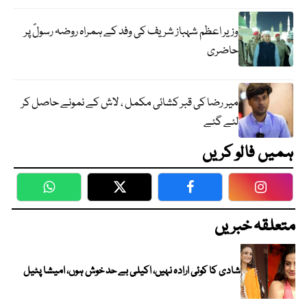
وزیر اعظم شہباز شریف کی وفد کے ہمراہ روضہ رسولؐ پر
حاضری
میر رضا کی قبر کشائی مکمل ، لاش کے نمونے حاصل کر
لئے گئے
ہمیں فالو کریں
WhatsApp
Twitter
Facebook
Faceboo
متعلقہ خبریں
شادی کا کوئی ارادہ نہیں، اکیلی بے حد خوش ہوں، امیشا پٹیل