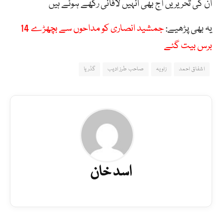
ان کی تحریریں آج بھی انہیں لافانی رکھے ہوئے ہیں
یہ بھی پڑھیے:
جمشید انصاری کو مداحوں سے بچھڑے 14
برس بیت گئے
اشفاق احمد
زاویہ
صاحب طرز ادیب
گڈریا
اسد خان