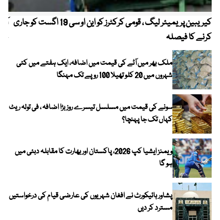
کیریبین پریمیئر لیگ ، قومی کرکٹرز کو این او سی 19 اگست کو جاری
آز
کرنے کا فیصلہ
چھی
ملک بھر میں آٹے کی قیمت میں اضافہ، ایک ہفتے میں کئی
شہروں میں 20 کلو تھیلا 100 روپے تک مہنگا
سونے کی قیمت میں مسلسل تیسرے روز بڑا اضافہ ، فی تولہ ریٹ
کہاں تک جا پہنچا؟
ویمنز ایشیا کپ 2026، پاکستان اور بھارت کا مقابلہ دبئی میں
ہو گا
پشاور ہائیکورٹ نے افغان شہریوں کی عارضی قیام کی درخواستیں
مسترد کر دیں