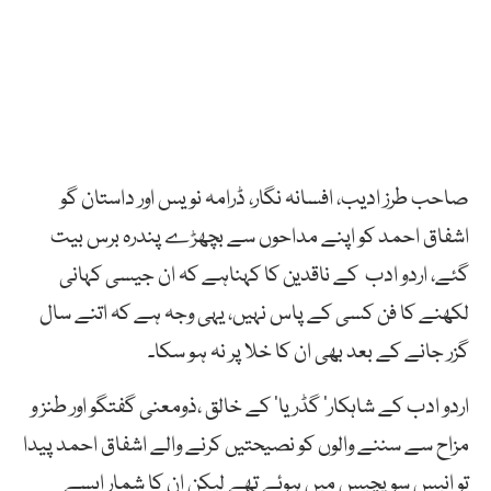
صاحب طرز ادیب، افسانہ نگار، ڈرامہ نویس اور داستان گو
اشفاق احمد کو اپنے مداحوں سے بچھڑے پندرہ برس بیت
گئے، اردو ادب کے ناقدین کا کہناہے کہ ان جیسی کہانی
لکھنے کا فن کسی کے پاس نہیں، یہی وجہ ہے کہ اتنے سال
گزر جانے کے بعد بھی ان کا خلا پر نہ ہو سکا۔
اردو ادب کے شاہکار’ گڈریا‘ کے خالق ،ذومعنی گفتگو اور طنز و
مزاح سے سننے والوں کو نصیحتیں کرنے والے اشفاق احمد پیدا
تو انیس سو پچیس میں ہوئے تھے لیکن ان کا شمار ایسے