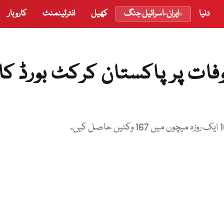
دنیا
ایران-اسرائیل جنگ
کھیل
انٹرٹینمنٹ
کاروبار
فات پر پاکستان کرکٹ بورڈ کا