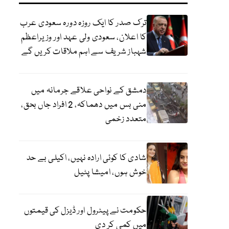
ترک صدر کا ایک روزہ دورہ سعودی عرب
کا اعلان، سعودی ولی عہد اور وزیراعظم
شہباز شریف سے اہم ملاقات کریں گے
دمشق کے نواحی علاقے جرمانہ میں
منی بس میں دھماکہ، 2 افراد جاں بحق،
متعدد زخمی
شادی کا کوئی ارادہ نہیں، اکیلی بے حد
خوش ہوں، امیشا پٹیل
حکومت نے پیٹرول اور ڈیزل کی قیمتوں
میں کمی کر دی