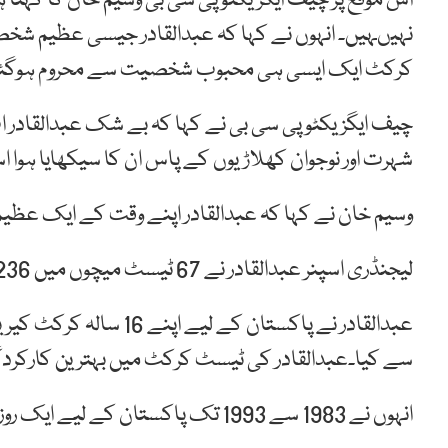
اس موقع پر چیف ایگزیکٹو پی سی بی وسیم خان کا کہنا ہ
نہیںہیں۔ انہوں نے کہا کہ عبدالقادر جیسی عظیم شخصی
کرکٹ ایک ایسی ہی محبوب شخصیت سے محروم ہوگئ
چیف ایگزیکٹو پی سی بی نے کہا کہ بے شک عبدالقادر 
شہرت اور نوجوان کھلاڑیوں کے پاس ان کا سیکھایا ہوا ا
وسیم خان نے کہا کہ عبدالقادر اپنے وقت کے ایک عظیم
لیجنڈری اسپنر عبدالقادر نے 67 ٹیسٹ میچوں میں 236 اور 104 ایک روزہ میچوں میں 167 وکٹیں حاصل کیں۔
سے کیا۔عبدالقادر کی ٹیسٹ کرکٹ میں بہترین کارکردگی 56 رنز کے عوض 9 کھلاڑیوں کو آؤٹ کرنا
انہوں نے 1983 سے 1993 تک پاکستان کے لیے ایک روزہ کرکٹ کھیلی۔