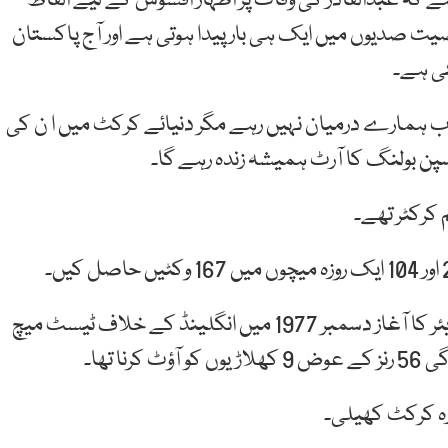
ے کہ عبدالقادر کی وفات پر اظہار افسوس کے لیے الفاظ
ت صدیوں میں ایک ہی بار پیدا ہوتی ہے اور آج پاکستان
ی ہے۔
اب ہمارے درمیان نہیں رہے مگر دنیائے کرکٹ میں ا ن کی
سپن بولنگ کا آرٹ ہمیشہ زندہ رہے گا۔
 کرکٹر تھے۔
عبدالقادر نے پاکستان کے لیے اپنے 16 سالہ کرکٹ کیریئر کا آغاز دسمبر 1977 میں انگلینڈ کے خلاف ٹیسٹ میچ
 تھا۔