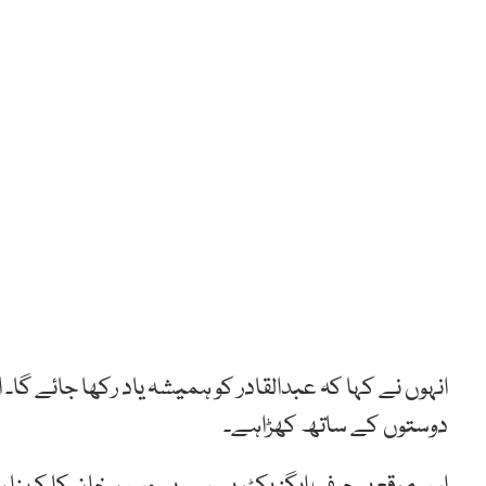
انہوں نے کہا کہ عبدالقادر کو ہمیشہ یاد رکھا جائے گا۔
دوستوں کے ساتھ کھڑاہے۔