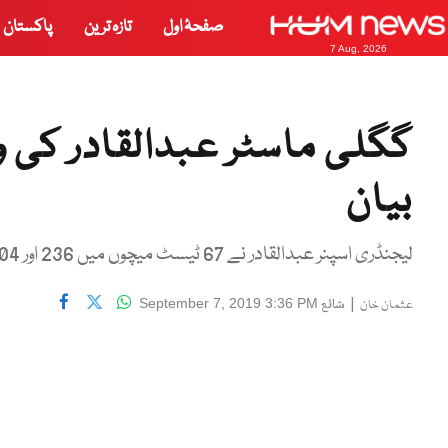
صفحۂ اول
تازہ ترین
پاکستان
7 Aug, 2026
گگلی ماسٹر عبدالقادر کی و
بیان
لیجنڈری اسپنر عبدالقادر نے 67 ٹیسٹ میچوں میں 236 اور 104 ایک روزہ میچوں میں 167 وکٹیں حاصل کیں۔
|
شائع
September 7, 2019 3:36 PM
عثمان خان