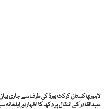
لاہور:پاکستان کرکٹ بورڈ کی طرف سے جاری بیان 
عبدالقادر کے انتقال پر دکھ کا اظہار اور اہلخانہ 