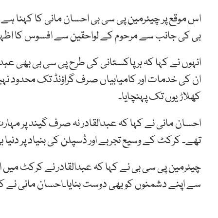
اس موقع پر چیئرمین پی سی بی احسان مانی کا کہنا ہے
بی کی جانب سے مرحوم کے لواحقین سے افسوس کا اظہا ر
انہوں نے کہا کہ ہر پاکستانی کی طرح پی سی بی بھی عبد
ان کی خدمات اور کامیابیاں صرف گراؤنڈ تک محدود نہیں
کھلاڑیوں تک پہنچایا۔
احسان مانی نے کہا کہ عبدالقادر نہ صرف گیند پر مہار
تھے۔ کرکٹ کے وسیع تجربے اور ڈسپلن کی بنیاد پر دنیا ب
چیئرمین پی سی بی نے کہا کہ عبدالقادر نے کرکٹ میں 
سے اپنے دشمنوں کو بھی دوست بنایا۔احسان مانی نے کہ