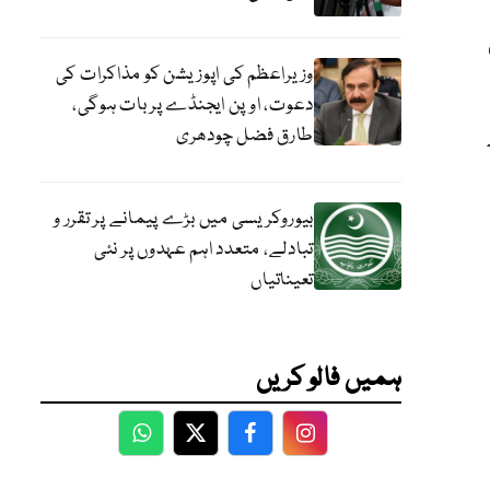
وزیراعظم کی اپوزیشن کو مذاکرات کی
دعوت، اوپن ایجنڈے پر بات ہوگی،
طارق فضل چودھری
بیوروکریسی میں بڑے پیمانے پر تقرر و
تبادلے، متعدد اہم عہدوں پر نئی
تعیناتیاں
ہمیں فالو کریں
WhatsApp
Twitter
Facebook
Facebook