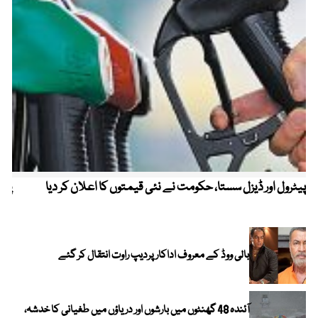
پیٹرول اور ڈیزل سستا، حکومت نے نئی قیمتوں کا اعلان کر دیا
پیٹ
بالی ووڈ کے معروف اداکار پردیپ راوت انتقال کر گئے
آئندہ 48 گھنٹوں میں بارشوں اور دریاؤں میں طغیانی کا خدشہ،