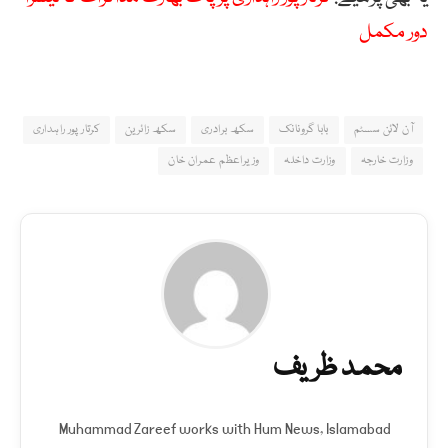
دور مکمل
آن لائن سسٹم
بابا گرونانک
سکھ برادری
سکھ زائرین
کرتار پور راہداری
وزارت خارجہ
وزارت داخلہ
وزیراعظم عمران خان
محمد ظریف
Muhammad Zareef works with Hum News, Islamabad