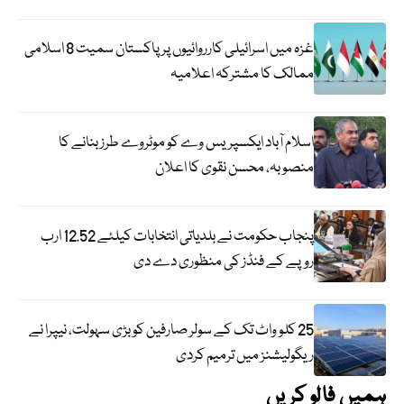
غزہ میں اسرائیلی کارروائیوں پر پاکستان سمیت 8 اسلامی
ممالک کا مشترکہ اعلامیہ
اسلام آباد ایکسپریس وے کو موٹروے طرز بنانے کا
منصوبہ، محسن نقوی کا اعلان
پنجاب حکومت نے بلدیاتی انتخابات کیلئے 12.52 ارب
روپے کے فنڈز کی منظوری دے دی
25 کلو واٹ تک کے سولر صارفین کو بڑی سہولت، نیپرا نے
ریگولیشنز میں ترمیم کردی
ہمیں فالو کریں