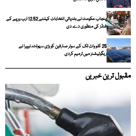
پنجاب حکومت نے بلدیاتی انتخابات کیلئے 12.52 ارب روپے کے
فنڈز کی منظوری دے دی
25 کلو واٹ تک کے سولر صارفین کو بڑی سہولت، نیپرا نے
ریگولیشنز میں ترمیم کردی
مقبول ترین خبریں