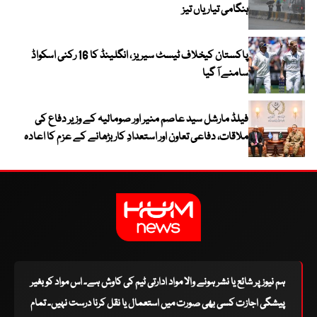
ہنگامی تیاریاں تیز
پاکستان کیخلاف ٹیسٹ سیریز ، انگلینڈ کا 16 رکنی اسکواڈ
سامنے آ گیا
فیلڈ مارشل سید عاصم منیر اور صومالیہ کے وزیر دفاع کی
ملاقات، دفاعی تعاون اور استعدادِ کار بڑھانے کے عزم کا اعادہ
ہم نیوز پر شائع یا نشر ہونے والا مواد ادارتی ٹیم کی کاوش ہے۔ اس مواد کو بغیر
پیشگی اجازت کسی بھی صورت میں استعمال یا نقل کرنا درست نہیں۔ تمام