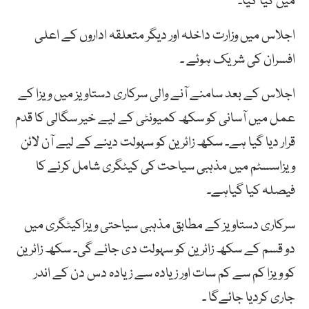
میں کیا گیا۔
اجلاس میں وزارت داخلہ اور دیگر متعلقہ اداروں کے اعلی
افسران کی شریک ہوئے ۔
اجلاس کے بعد سامنے آنے والی سرکاری دستاویز میں ویزا کے
عمل میں آسانی کو سکھ کمیونٹی کے لیے خیر سگالی کا قدم
قرار دیا گیا ہے۔ سکھ زائرین کو سہولت دینے کے لیے آن لائن
ویزاسسٹم میں مذہبی سیاحت کی کیٹگری شامل کرنے کا
فیصلہ کیا گیاہے۔
سرکاری دستاویز کے مطابق مذہبی سیاحتی ویزاکیٹگری میں
دو قسم کے سکھ زائرین کو سہولت دی جائے گی۔ سکھ زائرین
کو ویزا کم سے کم سات اور زیادہ سے زیادہ دس دن کے اندر
جاری کردیا جائےگا ۔