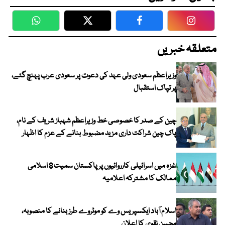
WhatsApp
Twitter
Facebook
Faceboo
متعلقہ خبریں
وزیراعظم سعودی ولی عہد کی دعوت پر سعودی عرب پہنچ گئے،
پر تپاک استقبال
چین کے صدر کا خصوصی خط وزیراعظم شہباز شریف کے نام،
پاک چین شراکت داری مزید مضبوط بنانے کے عزم کا اظہار
غزہ میں اسرائیلی کارروائیوں پر پاکستان سمیت 8 اسلامی
ممالک کا مشترکہ اعلامیہ
اسلام آباد ایکسپریس وے کو موٹروے طرز بنانے کا منصوبہ،
محسن نقوی کا اعلان