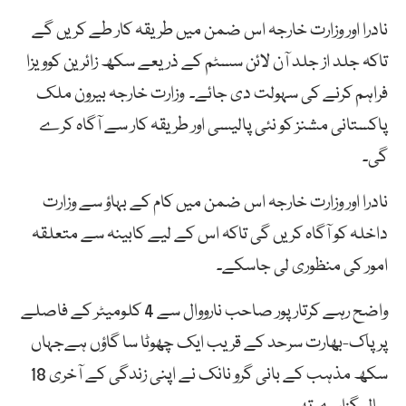
نادرا اور وزارت خارجہ اس ضمن میں طریقہ کار طے کریں گے
تاکہ جلد از جلد آن لائن سسٹم کے ذریعے سکھ زائرین کوویزا
فراہم کرنے کی سہولت دی جائے۔ وزارت خارجہ بیرون ملک
پاکستانی مشنز کو نئی پالیسی اور طریقہ کار سے آگاہ کرے
گی۔
نادرا اور وزارت خارجہ اس ضمن میں کام کے بہاؤ سے وزارت
داخلہ کو آگاہ کریں گی تاکہ اس کے لیے کابینہ سے متعلقہ
امور کی منظوری لی جاسکے۔
واضح رہے کرتارپور صاحب نارووال سے 4 کلومیٹر کے فاصلے
پر پاک-بھارت سرحد کے قریب ایک چھوٹا سا گاؤں ہےجہاں
سکھ مذہب کے بانی گرو نانک نے اپنی زندگی کے آخری 18