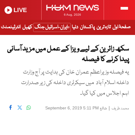
LIVE
6 Aug, 2026
صفحۂ اول
تازہ ترین
پاکستان
دنیا
ایران-اسرائیل جنگ
کھیل
انٹرٹینمنٹ
سکھ زائرین کے لیے ویزا کے عمل میں مزید آسانی
پیدا کرنے کا فیصلہ
یہ فیصلہ وزیراعظم عمران خان کی ہدایت پر آج وزارت
داخلہ اسلام آباد میں سیکرٹری داخلہ کی زیر صدرارت
اہم اجلاس میں کیا گیا۔
|
شائع
September 6, 2019 5:11 PM
محمد ظریف