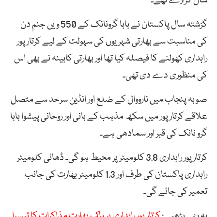
سال گزارے تھے۔
گزشتہ سال پاکستان نے بابا گرونانک کے 550 ویں جنم دن
کی مناسبت سے بھارتی شہریوں کی سہولت کے لیے کرتار پور
راہداری کھولنے کا فیصلہ کیا تھا اور بھارتی کابینہ نے بھی اس
کی منظوری دے دی تھی۔
صوبہ پنجاب میں نارووال کے ضلع اور انڈین سرحد سے متصل
علاقے کرتار پور میں سکھ مذہب کے بانی اور روحانی پیشوا بابا
گرو نانک کی قبر اور سمادھی ہے۔
کرتار پور راہداری 3.8 کلومیٹر پر محیط ہو گی۔ ڈھائی کلومیٹر
راہداری پاکستان کی طرف اور 1.3 کلومیٹر بھارت کی جانب
تعمیر کی جائے گی۔
یہ بھی پڑھیے:
کرتار پور راہداری پر پاک بھارت مذاکرات کا تیسرا