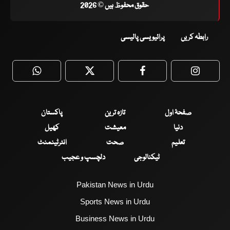
حقوق محفوظ ہیں © 2026
رابطہ کریں
پرائیویسی پالیسی
WhatsApp
Twitter
Facebook
Faceboo
صفحۂ اول
تازہ ترین
پاکستان
دنیا
معیشت
کھیل
تعلیم
صحت
انٹرٹینمنٹ
ٹیکنالوجی
دلچسپ و عجیب
Pakistan News in Urdu
Sports News in Urdu
Business News in Urdu