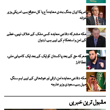
امریکا ایران جنگ بندی معاہدہ آج یا کل متوقع ہے، امریکی وزیر
خزانہ
مکہ مشترکہ دفاعی معاہدہ کسی ملک کے خلاف نہیں، خطے
کے امن و استحکام کے لیے ہے، اردوان
معرکہ حق کے بعد پاکستان کو ایک کے بعد ایک کامیابی ملی،
عطا تارڑ
مکہ دفاعی معاہدہ امن، ترقی اور خوشحالی کے لیے اہم سنگِ
میل ہے،سعودی وزیر خارجہ
مقبول ترین خبریں