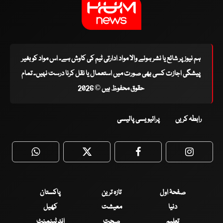
ہم نیوز پر شائع یا نشر ہونے والا مواد ادارتی ٹیم کی کاوش ہے۔ اس مواد کو بغیر
پیشگی اجازت کسی بھی صورت میں استعمال یا نقل کرنا درست نہیں۔ تمام
حقوق محفوظ ہیں © 2026
رابطہ کریں
پرائیویسی پالیسی
WhatsApp
Twitter
Facebook
Faceboo
صفحۂ اول
تازہ ترین
پاکستان
دنیا
معیشت
کھیل
تعلیم
صحت
انٹرٹینمنٹ