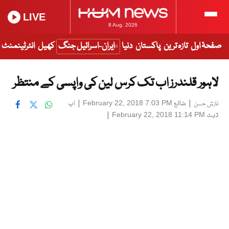
LIVE
8 Aug, 2026
صفحۂ اول
تازہ ترین
پاکستان
دنیا
ایران-اسرائیل جنگ
کھیل
انٹرٹینمنٹ
لاہور قلندرز اب تک کرس لین کی واپسی کے منتظر
|
شائع
|
اپ
February 22, 2018 7:03 PM
نازش حسن
ڈیٹ
|
February 22, 2018 11:14 PM