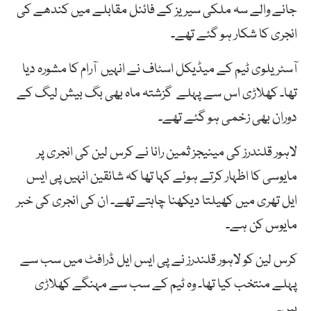
جانے والے سہ ملکی سیریز کے فائنل مقابلے میں کندھے کی
انجری کا شکار ہو گئے تھے۔
آسٹریلوی ٹیم کے میڈیکل اسٹاف نے انہیں آرام کا مشورہ دیا
تھا۔ کھلاڑی اس سے پہلے گزشتہ ماہ بھی بگ بیش لیگ کے
دوران بھی زخمی ہو گئے تھے۔
لاہور قلندرز کی مینیجز ثمین رانا نے کرس لین کی انجری پر
مایوسی کا اظہار کرتے ہوئے کہا تھا کہ شائقین انہیں پی ایس
ایل تھری میں کھیلتا دیکھنا چاہتے تھے۔ ان کی انجری کی خبر
مایوس کن ہے۔
کرس لین کو لاہور قلندرز نے پی ایس ایل ڈرافٹ میں سب سے
پہلے منتخب کیا تھا۔ وہ ٹیم کے سب سے مہنگے کھلاڑی
ہیں۔