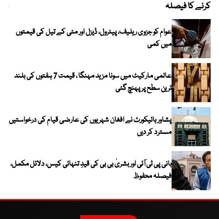
کرنے کا فیصلہ
چھی
عوام کو جزوی ریلیف، پیٹرول، ڈیزل اور مٹی کے تیل کی قیمتوں
میں کمی
عالمی مارکیٹ میں سونا مزید مہنگا ، قیمت 7 ہفتوں کی بلند
ترین سطح پر پہنچ گئی
پشاور ہائیکورٹ نے افغان شہریوں کی عارضی قیام کی درخواستیں
مسترد کر دیں
بانی پی ٹی آئی اور بشریٰ بی بی کی قیدِ تنہائی کیس، دلائل مکمل،
فیصلہ محفوظ