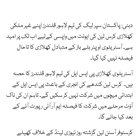
دبئی: پاکستان سپر لیگ کی ٹیم لاہور قلندرز اپنے غیر ملکی
کھلاڑی کرس لین کی ایونٹ میں واپسی کےلیے اب تک پر امید
ہے۔ آسٹریلوی اوپنر بلے باز کے متبادل کھلاڑی کا تاحال
فیصلہ نہیں کیا گیا۔
آسٹریلوی کھلاڑی پی ایس ایل کی ٹیم لاہور قلندرز کا حصہ
ہیں۔ کرس لین کندھے کی انجری کے باعث پی ایس ایل کے
ابتدائی میچوں میں شرکت نہیں کر سکیں گے۔ تاہم ان کی ناک
آؤٹ مرحلے میں شرکت کا فیصلہ ایم آر آئی رپورٹ آنے کے
بعد کیا جائے گا۔
کرسٹوفر آسٹن لین گزشتہ روز نیوزی لینڈ کے خلاف کھیلے