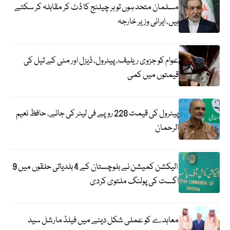
مسلمان متحد ہوں تو ہر چیلنج کا ڈٹ کر مقابلہ کر سکتے
ہیں، ایرانی وزیر خارجہ
عوام کو جزوی ریلیف، پیٹرول، ڈیزل اور مٹی کے تیل کی
قیمتوں میں کمی
پیٹرول کی قیمت 228 روپے فی لیٹر کی جائے، حافظ نعیم
الرحمان
الیکشن کمیشن نے بلوچستان کے 4 بلدیاتی حلقوں میں 9
اگست کی پولنگ ملتوی کردی
معاہدے کو عملی شکل دینے میں فیلڈ مارشل سید