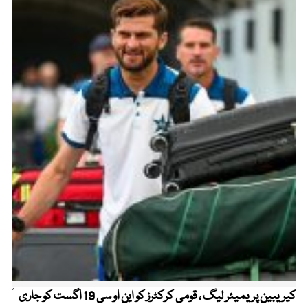
کیریبین پریمیئر لیگ ، قومی کرکٹرز کو این او سی 19 اگست کو جاری
آز