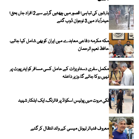
بارشوں کی تباہی؛ قصور میں چھتیں گرنے سے 2 افراد جاں بحق؛
حیدرآباد میں 3 نوجوان ڈوب گئے
مکہ مکرمہ دفاعی معاہدے میں ایران کو بھی شامل کیا جائے،
حافظ نعیم الرحمان
مکمل سفری دستاویزات کے حامل کسی مسافر کو ایئرپورٹ پر
نہیں روکا جائے گا، وزیر داخلہ
لکی مروت میں پولیس اسکواڈ پر فائرنگ، ایک اہلکار شہید
معروف فٹبالر لیونل میسی کے والد انتقال کر گئے