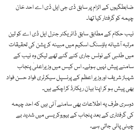
ضابطگیوں کے الزام پر سابق ڈی جی ایل ڈی اے احد خان
چیمہ کو گرفتار کیا تھا۔
نیب حکام کے مطابق سابق ڈائریکٹر جنرل ایل ڈی اے کو تین
مرتبہ آشیانہ ہاؤسنگ اسکیم میں مبینہ کرپشن کی تحقیقات
میں طلبی کے نوٹس جاری کئے گئے تھے لیکن وہ نیب کے
سامنے پیش نہیں ہوئے۔ اس کیس میں وزیراعلیٰ پنجاب
شہباز شریف اور وزیر اعظم کے پرنسپل سیکرٹری فواد حسن فواد
بھی پیش ہو کر اپنا بیان ریکارڈ کراچکے ہیں۔
دوسری طرف یہ اطلاعات بھی سامنے آئی ہیں کہ احد چیمہ
کی گرفتاری کے بعد پنجاب کے بیوروکریسی میں شدید بے
چینی پائی جاتی ہے۔