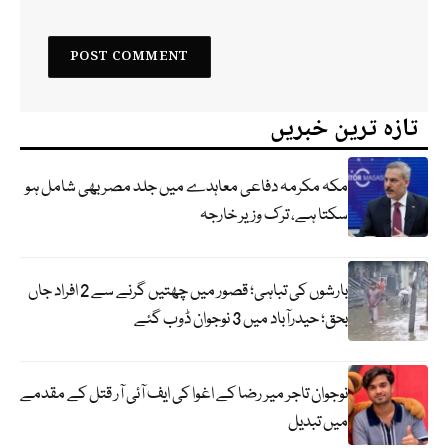
تازہ ترین خبریں
مکہ مکرمہ دفاعی معاہدے میں جلد مصر بھی شامل ہو
سکتا ہے، ترک وزیر خارجہ
بارشوں کی تباہی؛ قصور میں چھتیں گرنے سے 2 افراد جاں
بحق؛ حیدرآباد میں 3 نوجوان ڈوب گئے
نوجوان تاجر میر رضا کے اغوا کی ایف آئی آر قتل کے مقدمے
میں تبدیل