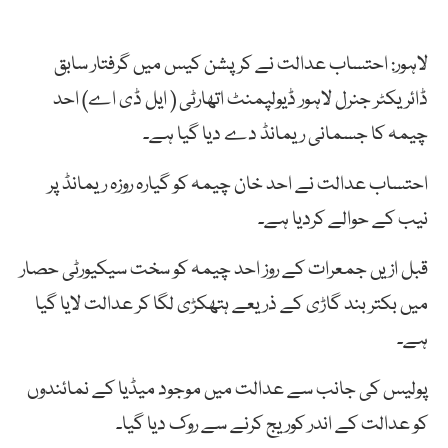
لاہور: احتساب عدالت نے کرپشن کیس میں گرفتار سابق
ڈائریکٹر جنرل لاہور ڈیولپمنٹ اتھارٹی ( ایل ڈی اے) احد
چیمہ کا جسمانی ریمانڈ دے دیا گیا ہے۔
احتساب عدالت نے احد خان چیمہ کو گیارہ روزہ ریمانڈ پر
نیب کے حوالے کردیا ہے۔
قبل ازیں جمعرات کے روز احد چیمہ کو سخت سیکیورٹی حصار
میں بکتر بند گاڑی کے ذریعے ہتھکڑی لگا کر عدالت لایا گیا
ہے۔
پولیس کی جانب سے عدالت میں موجود میڈیا کے نمائندوں
کو عدالت کے اندر کوریج کرنے سے روک دیا گیا۔