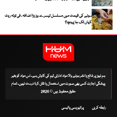
سونے کی قیمت میں مسلسل تیسرے روز بڑا اضافہ ، فی تولہ ریٹ
کہاں تک جا پہنچا؟
ہم نیوز پر شائع یا نشر ہونے والا مواد ادارتی ٹیم کی کاوش ہے۔ اس مواد کو بغیر
پیشگی اجازت کسی بھی صورت میں استعمال یا نقل کرنا درست نہیں۔ تمام
حقوق محفوظ ہیں © 2026
رابطہ کریں
پرائیویسی پالیسی