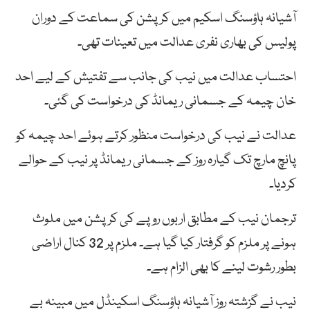
آشیانہ ہاؤسنگ اسکیم میں کرپشن کی سماعت کے دوران
پولیس کی بھاری نفری عدالت میں تعینات تھی۔
احتساب عدالت میں نیب کی جانب سے تفتیش کے لیے احد
خان چیمہ کے جسمانی ریمانڈ کی درخواست کی گئی۔
عدالت نے نیب کی درخواست منظور کرتے ہوئے احد چیمہ کو
پانچ مارچ تک گیارہ روز کے جسمانی ریمانڈ پر نیب کے حوالے
کردیا۔
ترجمان نیب کے مطابق اربوں روپے کی کرپشن میں ملوث
ہونے پر ملزم کو گرفتار کیا گیا ہے۔ ملزم پر 32 کنال اراضی
بطور رشوت لینے کا بھی الزام ہے۔
نیب نے گزشتہ روز آشیانہ ہاؤسنگ اسکینڈل میں مبینہ بے