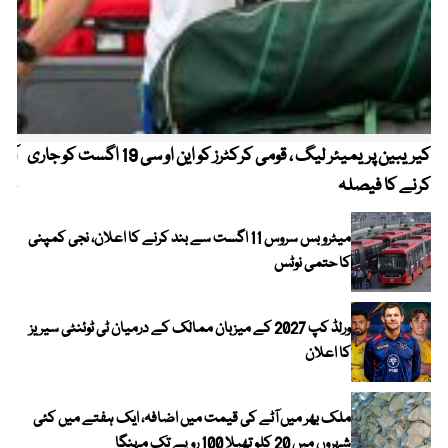
کیریبین پریمیئر لیگ ، قومی کرکٹرز کو این او سی 19 اگست کو جاری
آز
کرنے کا فیصلہ
چھی
میٹرو بس سروس 11 اگست سے بند کرنے کا اعلان، نجی کمپنی
کا حتمی نوٹس
ورلڈ کپ 2027 کے میزبان ممالک کے درمیان ٹی ٹوئنٹی سیریز
کا اعلان
ملک بھر میں آٹے کی قیمت میں اضافہ، ایک ہفتے میں کئی
شہروں میں 20 کلو تھیلا 100 روپے تک مہنگا