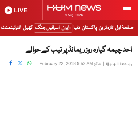
LIVE
9 Aug, 2026
صفحۂ اول
تازہ ترین
پاکستان
دنیا
ایران-اسرائیل جنگ
کھیل
انٹرٹینمنٹ
احد چیمہ گیارہ روز ریمانڈ پر نیب کے حوالے
|
شائع
February 22, 2018 9:52 AM
Ahmed Hussain