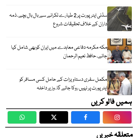
سڈنی ایئرپورٹ پر 2 طیارے ٹکرانے سے بال بال بچے، ذمہ
داران کے خلاف تحقیقات شروع
مکہ مکرمہ دفاعی معاہدے میں ایران کو بھی شامل کیا
جائے، حافظ نعیم الرحمان
مکمل سفری دستاویزات کے حامل کسی مسافر کو
ایئرپورٹ پر نہیں روکا جائے گا، وزیر داخلہ
ہمیں فالو کریں
WhatsApp
Twitter
Facebook
Faceboo
متعلقہ خبریں