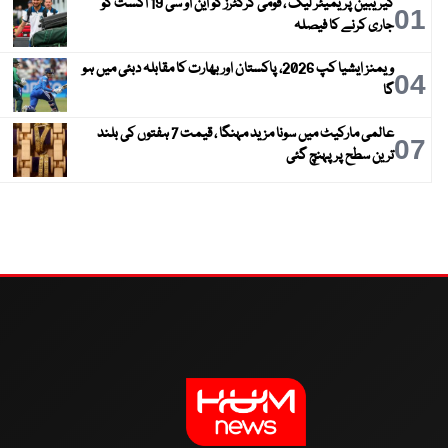
کیریبین پریمیئر لیگ ، قومی کرکٹرز کو این او سی 19 اگست کو
01
جاری کرنے کا فیصلہ
ویمنز ایشیا کپ 2026، پاکستان اور بھارت کا مقابلہ دبئی میں ہو
04
گا
عالمی مارکیٹ میں سونا مزید مہنگا ، قیمت 7 ہفتوں کی بلند
07
ترین سطح پر پہنچ گئی