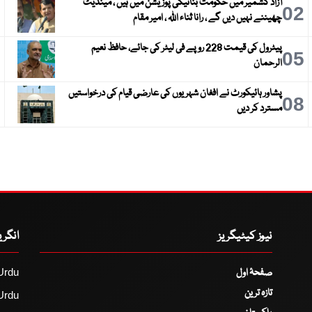
آزاد کشمیر میں حکومت بنانیکی پوزیشن میں ہیں ، مینڈیٹ
3
02
چھیننے نہیں دیں گے ، رانا ثناء اللہ ، امیر مقام
پیٹرول کی قیمت 228 روپے فی لیٹر کی جائے، حافظ نعیم
6
05
الرحمان
پشاور ہائیکورٹ نے افغان شہریوں کی عارضی قیام کی درخواستیں
9
08
مسترد کر دیں
نیوز کیٹیگریز
انگر
صفحۂ اول
Urdu
تازہ ترین
Urdu