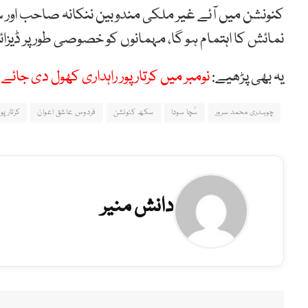
کنونشن میں آئے غیر ملکی مندوبین ننکانہ صاحب اور سچ
نمائش کا اہتمام ہو گا، مہمانوں کو خصوصی طور پر ڈیزائ
یہ بھی پڑھیے:
نومبر میں کرتار پور راہداری کھول دی جائ
چوہدری محمد سرور
سُچا سودا
سکھ کنونشن
فردوس عاشق اعوان
کرتارپور
دانش منیر