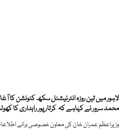
لاہور میں تین روزہ انٹرنیشنل سکھ کنونشن کا آغا
محمد سرور نے کہاہے کہ کرتار پور راہداری کا 
وزیراعظم عمران خان کی معاون خصوصی برائے اطلاعات