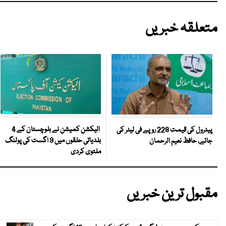
متعلقہ خبریں
الیکشن کمیشن نے بلوچستان کے 4
پیٹرول کی قیمت 228 روپے فی لیٹر کی
بلدیاتی حلقوں میں 9 اگست کی پولنگ
جائے، حافظ نعیم الرحمان
ملتوی کردی
مقبول ترین خبریں