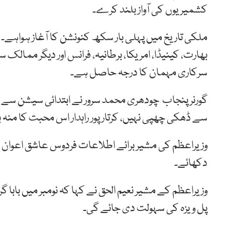
کشمیریوں کی آواز بلند کرے۔
ملکی تاریخ میں پہلی بار سکھ کنونشن کا آغاز ہواہے۔ 
بھارت، کینیڈا، امریکا، برطانیہ، فرانس اور دیگر ممال
سرکاری مہمان کا درجہ حاصل ہے۔
گورنر پنجاب چودھری محمد سرور نے ابتدائی سیشن سے
سے ڈھکی چھپی نہیں، کرتار پور راہدار اس محبت کا منہ ب
وزیراعظم کی مشیر برائے اطلاعات فردوس عاشق اعوان کا 
دکھائے۔
وزیراعظم کے مشیر نعیم الحق نے کہا کہ نومبر میں بابا 
پل ویزہ کی سہولت دی جائے گی۔