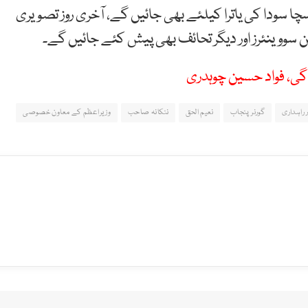
ا سودا کی یاترا کیلئے بھی جائیں گے، آخری روز تصویری
ن سووینئرز اور دیگر تحائف بھی پیش کئے جائیں گے۔
ے گی، فواد حسین چوہدری
 راہداری
گورنر پنجاب
نعیم الحق
ننکانہ صاحب
وزیراعظم کے معاون خصوصی