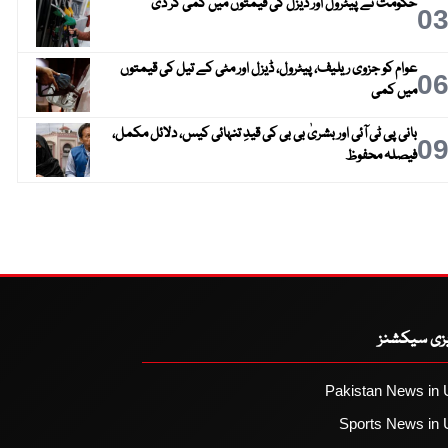
حکومت نے پیٹرول اور ڈیزل کی قیمتوں میں کمی کر دی
0
عوام کو جزوی ریلیف، پیٹرول، ڈیزل اور مٹی کے تیل کی قیمتوں
0
میں کمی
بانی پی ٹی آئی اور بشریٰ بی بی کی قیدِ تنہائی کیس، دلائل مکمل،
0
فیصلہ محفوظ
یزی سیکشنز
Pakistan News in 
Sports News in 