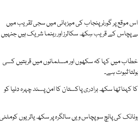
اس موقع پر گورنر پنجاب کی میزبانی میں سجی تقریب میں
ک سے پچاس کے قریب سِکھ سکالرز اور رہنما شریک ہیں جنہیں
 خطاب میں کہا کہ سکھوں اور مسلمانوں میں قربتیں کسی
ولتا ثبوت ہے۔
کہنا تھا سکھ برادری پاکستان کا امن پسند چہرہ دنیا کو
گرونانک کی پانچ سو پچاس ویں سالگرہ پر سکھ یاتریوں کوملٹی