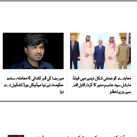
معاہدے کو عملی شکل دینے میں فیلڈ
میر رضا کی قبر کشائی کا معاملہ، سندھ
مارشل سید عاصم منیر کا کردار قابل قدر
حکومت نے نیا میڈیکل بورڈ تشکیل دے
ہے، وزیراعظم
دیا