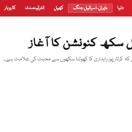
دنیا
ایران-اسرائیل جنگ
کھیل
انٹرٹینمنٹ
کاروبار
ل سکھ کنونشن کا آغاز
 کہ کرتار پور راہداری کا کھولنا سکھوں سے محبت کی علامت ہے۔