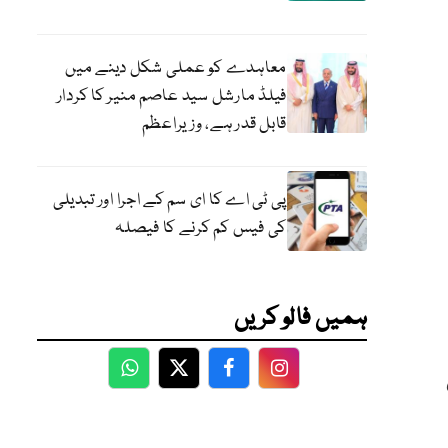
معاہدے کو عملی شکل دینے میں
فیلڈ مارشل سید عاصم منیر کا کردار
قابل قدر ہے، وزیراعظم
پی ٹی اے کا ای سم کے اجرا اور تبدیلی
کی فیس کم کرنے کا فیصلہ
ہمیں فالو کریں
WhatsApp
Twitter
Facebook
Facebook