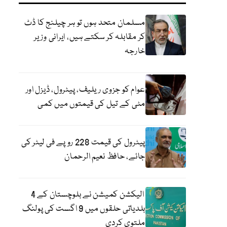
مسلمان متحد ہوں تو ہر چیلنج کا ڈٹ
کر مقابلہ کر سکتے ہیں، ایرانی وزیر
خارجہ
عوام کو جزوی ریلیف، پیٹرول، ڈیزل اور
مٹی کے تیل کی قیمتوں میں کمی
پیٹرول کی قیمت 228 روپے فی لیٹر کی
جائے، حافظ نعیم الرحمان
الیکشن کمیشن نے بلوچستان کے 4
بلدیاتی حلقوں میں 9 اگست کی پولنگ
ملتوی کردی