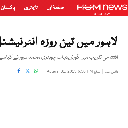
صفحۂ اول
تازہ ترین
پاکستان
8 Aug, 2026
لاہور میں تین روزہ انٹرنیشن
افتتاحی تقریب میں گورنر پنجاب چوہدری محمد سرور نے کہاہے
|
شائع
August 31, 2019 6:38 PM
دانش منیر