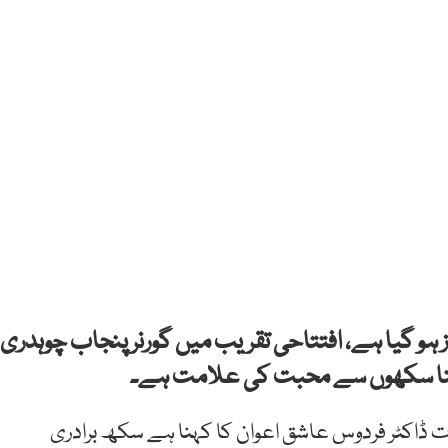
ز ہو گیا ہے، افتتاحی تقریب میں گورنر پنجاب چوہدری
کھولنا سکھوں سے محبت کی علامت ہے۔
 ڈاکٹر فردوس عاشق اعوان کا کہنا ہے سکھ برادری