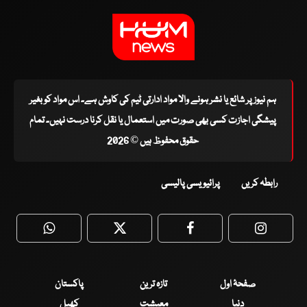
ہم نیوز پر شائع یا نشر ہونے والا مواد ادارتی ٹیم کی کاوش ہے۔ اس مواد کو بغیر
پیشگی اجازت کسی بھی صورت میں استعمال یا نقل کرنا درست نہیں۔ تمام
حقوق محفوظ ہیں © 2026
رابطہ کریں
پرائیویسی پالیسی
WhatsApp
Twitter
Facebook
Faceboo
صفحۂ اول
تازہ ترین
پاکستان
دنیا
معیشت
کھیل