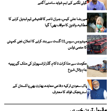
گولی لگنے کے اہم شواہد سامنے آگئے
میر رضا علی کیس، جبران ناصر کا تفتیشی ٹیم تبدیل کرنے کا
مطالبہ، والدین کا موقف بھی آ گیا
میٹرو بس سروس 11 اگست سے بند کرنے کا اعلان، نجی کمپنی
کا حتمی نوٹس
حکومت سے مذاکرات ناکام، گڈز ٹرانسپورٹرز کی ملک گیر پہیہ
جام ہڑتال شروع
پاک سعودی ترکیہ دفاعی معاہدہ، بھارت بھی پاکستان کے
اسٹریٹجک فوائد کا معترف
مقبول ترین خبریں