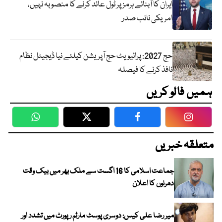
ایران کا آبنائے ہرمز پر ٹول عائد کرنے کا منصوبہ نہیں،
امریکی نائب صدر
حج 2027: پرائیویٹ حج آپریشن کیلئے نیا ڈیجیٹل نظام
نافذ کرنے کا فیصلہ
ہمیں فالو کریں
WhatsApp
Twitter
Facebook
Faceboo
متعلقہ خبریں
جماعت اسلامی کا 16 اگست سے ملک بھر میں بیک وقت
دھرنوں کا اعلان
میر رضا علی کیس: دوسری پوسٹ مارٹم رپورٹ میں تشدد اور