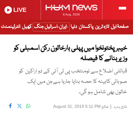
LIVE
8 Aug, 2026
صفحۂ اول
تازہ ترین
پاکستان
دنیا
ایران-اسرائیل جنگ
کھیل
انٹرٹینمنٹ
خیبرپختونخوا میں پہلی بارخاتون رکن اسمبلی کو
وزیربنانے کا فیصلہ
قبائلی اضلاع سے نومنتخب پی ٹی آئی کے دو اراکین کو
صوبائی کابینہ کا حصہ بنایا جارہا ہےجن میں ایک
خاتون بھی شامل ہو گی۔
|
شائع
August 31, 2019 5:11 PM
طارق وحید