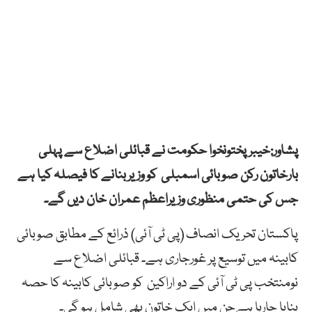
پشاور:خیبرپختونخوا حکومت نے قبائلی اضلاع سے پہلی
بارخاتون رکن صوبائی اسمبلی کو وزیربنانے کا فیصلہ کیا ہے
جس کی حتمی منظوری وزیراعظم عمران خان دیں گے۔
پاکستان تحریک انصاف (پی ٹی آئی) ذرائع کے مطابق صوبائی
کابینہ میں توسیع پر غورجاری ہے۔ قبائلی اضلاع سے
نومنتخب پی ٹی آئی کے دو اراکین کو صوبائی کابینہ کا حصہ
بنایا جارہا ہےجن میں ایک خاتون بھی شامل ہو گی۔