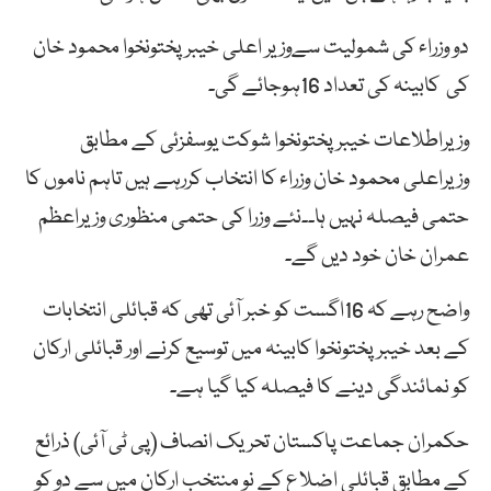
دو وزراء کی شمولیت سےوزیر اعلی خیبر پختونخوا محمود خان
کی کابینہ کی تعداد 16ہوجائے گی۔
وزیراطلاعات خیبرپختونخوا شوکت یوسفزئی کے مطابق
وزیراعلی محمود خان وزراء کا انتخاب کررہے ہیں تاہم ناموں کا
حتمی فیصلہ نہیں ہا۔۔نئے وزرا کی حتمی منظوری وزیراعظم
عمران خان خود دیں گے۔
واضح رہے کہ 16اگست کو خبر آئی تھی کہ قبائلی انتخابات
کے بعد خیبرپختونخوا کابینہ میں توسیع کرنے اور قبائلی ارکان
کو نمائندگی دینے کا فیصلہ کیا گیا ہے۔
حکمران جماعت پاکستان تحریک انصاف (پی ٹی آئی) ذرائع
کے مطابق قبائلی اضلاع کے نو منتخب ارکان میں سے دو کو