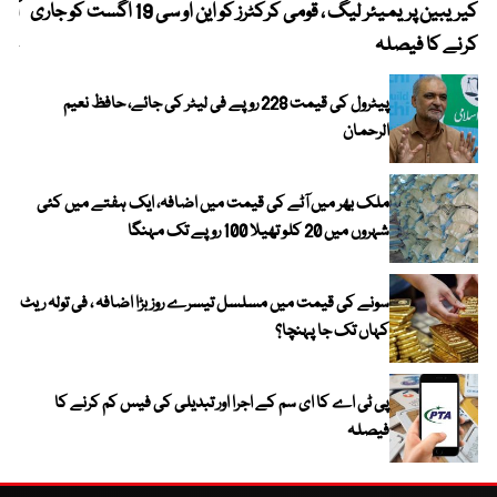
کیریبین پریمیئر لیگ ، قومی کرکٹرز کو این او سی 19 اگست کو جاری
آز
کرنے کا فیصلہ
چھی
پیٹرول کی قیمت 228 روپے فی لیٹر کی جائے، حافظ نعیم
الرحمان
ملک بھر میں آٹے کی قیمت میں اضافہ، ایک ہفتے میں کئی
شہروں میں 20 کلو تھیلا 100 روپے تک مہنگا
سونے کی قیمت میں مسلسل تیسرے روز بڑا اضافہ ، فی تولہ ریٹ
کہاں تک جا پہنچا؟
پی ٹی اے کا ای سم کے اجرا اور تبدیلی کی فیس کم کرنے کا
فیصلہ