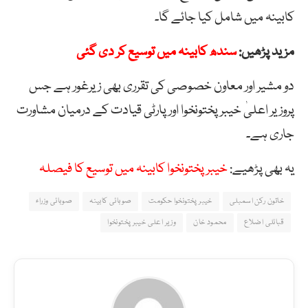
کابینہ میں شامل کیا جائے گا۔
مزید پڑھیں:
سندھ کابینہ میں توسیع کر دی گئی
دو مشیر اور معاون خصوصی کی تقرری بھی زیرغور ہے جس
پروزیر اعلیٰ خیبرپختونخوا اور پارٹی قیادت کے درمیان مشاورت
جاری ہے۔
یہ بھی پڑھیے:
خیبرپختونخوا کابینہ میں توسیع کا فیصلہ
خاتون رکن اسمبلی
خیبر پختونخوا حکومت
صوبائی کابینہ
صوبائی وزراء
قبائلی اضلاع
محمود خان
وزیر اعلی خیبر پختونخوا