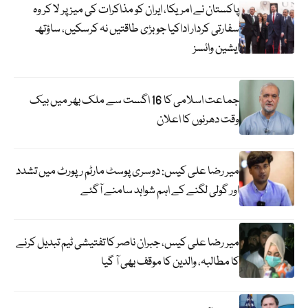
پاکستان نے امریکا، ایران کو مذاکرات کی میز پر لا کر وہ
سفارتی کردار اداکیا جو بڑی طاقتیں نہ کرسکیں، ساؤتھ
ایشین وائسز
جماعت اسلامی کا 16 اگست سے ملک بھر میں بیک
وقت دھرنوں کا اعلان
میر رضا علی کیس: دوسری پوسٹ مارٹم رپورٹ میں تشدد
اور گولی لگنے کے اہم شواہد سامنے آگئے
میر رضا علی کیس، جبران ناصر کا تفتیشی ٹیم تبدیل کرنے
کا مطالبہ، والدین کا موقف بھی آ گیا