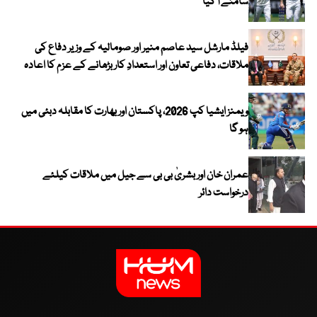
سامنے آ گیا
فیلڈ مارشل سید عاصم منیر اور صومالیہ کے وزیر دفاع کی
ملاقات، دفاعی تعاون اور استعدادِ کار بڑھانے کے عزم کا اعادہ
ویمنز ایشیا کپ 2026، پاکستان اور بھارت کا مقابلہ دبئی میں
ہو گا
عمران خان اور بشریٰ بی بی سے جیل میں ملاقات کیلئے
درخواست دائر