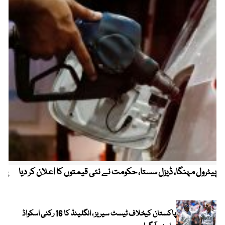
پیٹرول مہنگا، ڈیزل سستا، حکومت نے نئی قیمتوں کا اعلان کر دیا
پنج
پاکستان کیخلاف ٹیسٹ سیریز ، انگلینڈ کا 16 رکنی اسکواڈ