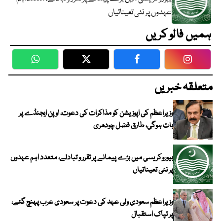
عہدوں پر نئی تعیناتیاں
ہمیں فالو کریں
WhatsApp
Twitter
Facebook
Faceboo
متعلقہ خبریں
وزیراعظم کی اپوزیشن کو مذاکرات کی دعوت، اوپن ایجنڈے پر
بات ہوگی، طارق فضل چودھری
بیوروکریسی میں بڑے پیمانے پر تقرر و تبادلے، متعدد اہم عہدوں
پر نئی تعیناتیاں
وزیراعظم سعودی ولی عہد کی دعوت پر سعودی عرب پہنچ گئے،
پر تپاک استقبال