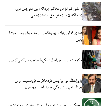
دمشق کے نواحی علاقے جرمانہ میں منی بس میں
دھماکہ، 2 افراد جاں بحق، متعدد زخمی
شادی کا کوئی ارادہ نہیں، اکیلی بے حد خوش ہوں، امیشا
پٹیل
حکومت نے پیٹرول اور ڈیزل کی قیمتوں میں کمی کر دی
وزیراعظم کی اپوزیشن کو مذاکرات کی دعوت، اوپن
ایجنڈے پر بات ہوگی، طارق فضل چودھری
بیوروکریسی میں بڑے پیمانے پر تقرر و تبادلے، متعدد اہم