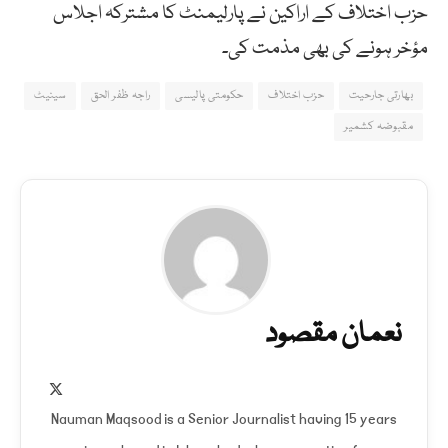
حزب اختلاف کے اراکین نے پارلیمنٹ کا مشترکہ اجلاس
مؤخر ہونے کی بھی مذمت کی۔
بھارتی جارحیت
حزب اختلاف
حکومتی پالیسی
راجہ ظفر الحق
سینیٹ
مقبوضہ کشمیر
نعمان مقصود
X
(Twitter)
Nauman Maqsood is a Senior Journalist having 15 years