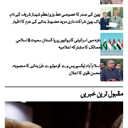
چین کے صدر کا خصوصی خط وزیراعظم شہباز شریف کے نام،
پاک چین شراکت داری مزید مضبوط بنانے کے عزم کا اظہار
غزہ میں اسرائیلی کارروائیوں پر پاکستان سمیت 8 اسلامی
ممالک کا مشترکہ اعلامیہ
اسلام آباد ایکسپریس وے کو موٹروے طرز بنانے کا منصوبہ،
محسن نقوی کا اعلان
مقبول ترین خبریں