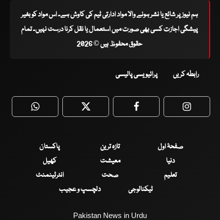
ہم نیوز پر شائع یا نشر ہونے والا مواد ادارتی ٹیم کی کاوش ہے۔ اس مواد کو بغیر
پیشگی اجازت کسی بھی صورت میں استعمال یا نقل کرنا درست نہیں۔ تمام
حقوق محفوظ ہیں © 2026
رابطہ کریں
پرائیویسی پالیسی
WhatsApp
Twitter
Facebook
Faceboo
صفحۂ اول
تازہ ترین
پاکستان
دنیا
معیشت
کھیل
تعلیم
صحت
انٹرٹینمنٹ
ٹیکنالوجی
دلچسپ و عجیب
Pakistan News in Urdu