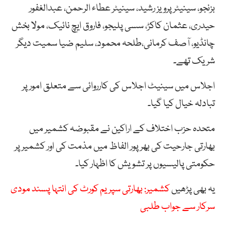
بزنجو، سینیٹر پرویز رشید، سینیٹر عطاء الرحمن، عبدالغفور
حیدری، عثمان کاکڑ، سسی پلیجو، فاروق ایچ نائیک، مولا بخش
چانڈیو، آصف کرمانی،طلحہ محمود، سلیم ضیا سمیت دیگر
شریک تھے۔
اجلاس میں سینیٹ اجلاس کی کارروائی سے متعلق امور پر
تبادلہ خیال کیا گیا۔
متحدہ حزب اختلاف کے اراکین نے مقبوضہ کشمیر میں
بھارتی جارحیت کی بھرپور الفاظ میں مذمت کی اور کشمیر پر
حکومتی پالیسیوں پر تشویش کا اظہار کیا۔
یہ بھی پڑھیں
کشمیر: بھارتی سپریم کورٹ کی انتہا پسند مودی
سرکار سے جواب طلبی