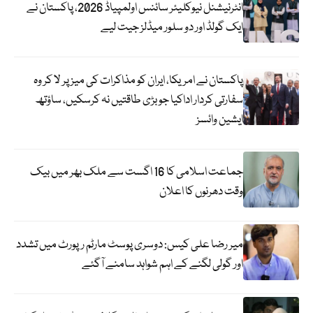
انٹرنیشنل نیوکلیئر سائنس اولمپیاڈ 2026، پاکستان نے
ایک گولڈ اور دو سلور میڈلز جیت لیے
پاکستان نے امریکا، ایران کو مذاکرات کی میز پر لا کر وہ
سفارتی کردار اداکیا جو بڑی طاقتیں نہ کرسکیں، ساؤتھ
ایشین وائسز
جماعت اسلامی کا 16 اگست سے ملک بھر میں بیک
وقت دھرنوں کا اعلان
میر رضا علی کیس: دوسری پوسٹ مارٹم رپورٹ میں تشدد
اور گولی لگنے کے اہم شواہد سامنے آگئے