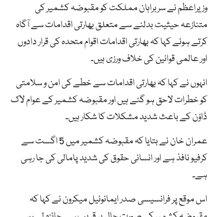
وزیراعظم نے سربراہان مملکت کو مقبوضہ کشمیر کی
متنازعہ حیثیت بدلنے سے متعلق بھارتی اقدامات سے آگاہ
کرتے ہوئے کہا کہ بھارتی اقدامات اقوام متحدہ کی قرار دادوں
اور عالمی قوانین کی خلاف ورزی ہیں۔
انہوں نے کہا کہ بھارتی اقدامات سے خطے کی امن و سلامتی
کو خطرات لاحق ہو گئے ہیں اور مقبوضہ کشمیر کے عوام لاک
ڈاؤن کے باعث شدید مشکلات کا شکار ہیں۔
عمران خان نے بتایا کہ مقبوضہ کشمیر میں 5 اگست سے
کرفیو نافذ ہے اور انسانی حقوق کی شدید پامالی کی جا رہی
ہے۔
اس موقع پر فرانسیسی صدر ایمانوئیل میکرون نے کہا کہ
مقبوضہ کشمیر کی صورت حال پر قریب سے جائزہ لے رہے