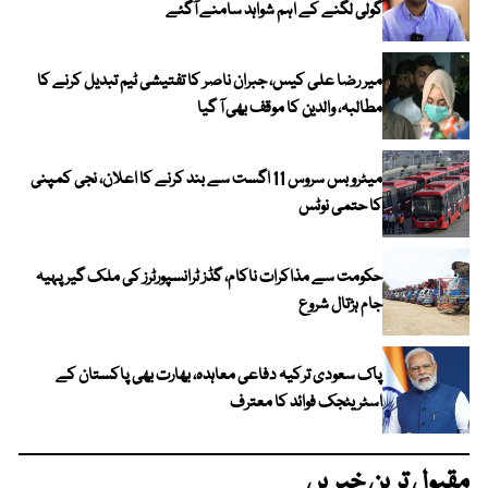
گولی لگنے کے اہم شواہد سامنے آگئے
میر رضا علی کیس، جبران ناصر کا تفتیشی ٹیم تبدیل کرنے کا
مطالبہ، والدین کا موقف بھی آ گیا
میٹرو بس سروس 11 اگست سے بند کرنے کا اعلان، نجی کمپنی
کا حتمی نوٹس
حکومت سے مذاکرات ناکام، گڈز ٹرانسپورٹرز کی ملک گیر پہیہ
جام ہڑتال شروع
پاک سعودی ترکیہ دفاعی معاہدہ، بھارت بھی پاکستان کے
اسٹریٹجک فوائد کا معترف
مقبول ترین خبریں