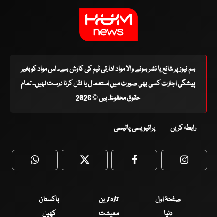
ہم نیوز پر شائع یا نشر ہونے والا مواد ادارتی ٹیم کی کاوش ہے۔ اس مواد کو بغیر
پیشگی اجازت کسی بھی صورت میں استعمال یا نقل کرنا درست نہیں۔ تمام
حقوق محفوظ ہیں © 2026
رابطہ کریں
پرائیویسی پالیسی
WhatsApp
Twitter
Facebook
Faceboo
صفحۂ اول
تازہ ترین
پاکستان
دنیا
معیشت
کھیل