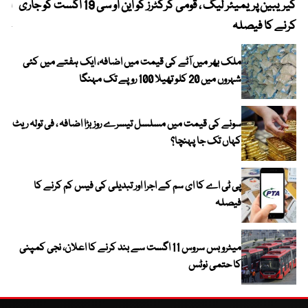
کیریبین پریمیئر لیگ ، قومی کرکٹرز کو این او سی 19 اگست کو جاری
آز
کرنے کا فیصلہ
چھی
ملک بھر میں آٹے کی قیمت میں اضافہ، ایک ہفتے میں کئی
شہروں میں 20 کلو تھیلا 100 روپے تک مہنگا
سونے کی قیمت میں مسلسل تیسرے روز بڑا اضافہ ، فی تولہ ریٹ
کہاں تک جا پہنچا؟
پی ٹی اے کا ای سم کے اجرا اور تبدیلی کی فیس کم کرنے کا
فیصلہ
میٹرو بس سروس 11 اگست سے بند کرنے کا اعلان، نجی کمپنی
کا حتمی نوٹس