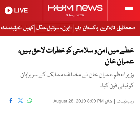
LIVE
9 Aug, 2026
صفحۂ اول
تازہ ترین
پاکستان
دنیا
ایران-اسرائیل جنگ
کھیل
انٹرٹینمنٹ
خطے میں امن و سلامتی کو خطرات لاحق ہیں،
عمران خان
وزیر اعظم عمران خان نے مختلف ممالک کے سربراہان
کو ٹیلی فون کیا۔
|
شائع
August 28, 2019 8:09 PM
ویب ڈیسک