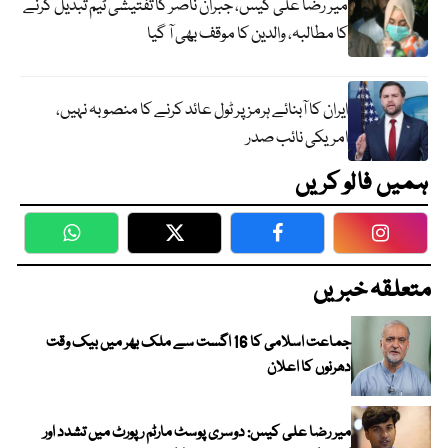
میر رضا علی کیس، جبران ناصر کا تفتیشی ٹیم تبدیل کرنے
کا مطالبہ، والدین کا موقف بھی آ گیا
ایران کا آبنائے ہرمز پر ٹول عائد کرنے کا منصوبہ نہیں،
امریکی نائب صدر
ہمیں فالو کریں
WhatsApp
Twitter
Facebook
Faceboo
متعلقہ خبریں
جماعت اسلامی کا 16 اگست سے ملک بھر میں بیک وقت
دھرنوں کا اعلان
میر رضا علی کیس: دوسری پوسٹ مارٹم رپورٹ میں تشدد اور