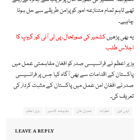
تھے تاہم تمام متنازعہ امور کو پرامن طریقے سے حل ہونا
چاہیے۔
یہ بھی پڑھیں
کشمیر کی صورتحال، پی ٹی آئی کور گروپ کا
اجلاس طلب
وزیر اعظم نے فرانسیسی صدر کو افغان مفاہمتی عمل میں
پاکستان کے اقدامات سے بھی آگاہ کیا جس پر فرانسیسی
صدر نے افغان امن عمل میں پاکستان کے مثبت کردار کی
تعریف کی۔
ٹیلی فون
خطرات
عمران خان
مقبوضہ کشمیر
وزیر اعظم
LEAVE A REPLY