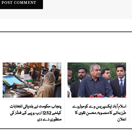
اسلام آباد ایکسپریس وے کو موٹروے
پنجاب حکومت نے بلدیاتی انتخابات
طرز بنانے کا منصوبہ، محسن نقوی کا
کیلئے 12.52 ارب روپے کے فنڈز کی
اعلان
منظوری دے دی