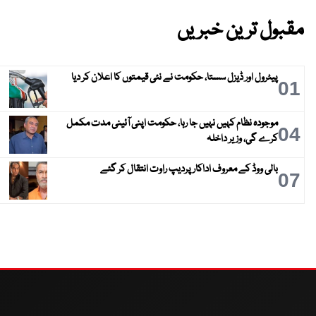
مقبول ترین خبریں
پیٹرول اور ڈیزل سستا، حکومت نے نئی قیمتوں کا اعلان کر دیا
01
موجودہ نظام کہیں نہیں جا رہا، حکومت اپنی آئینی مدت مکمل
04
کرے گی، وزیر داخلہ
بالی ووڈ کے معروف اداکار پردیپ راوت انتقال کر گئے
07