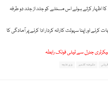
ا اظہار کرتے ہوئے اس مسئلے کو جلد از جلد دو طرفہ
رنے اور اپنا سہولت کارانہ کردار ادا کرنے پر آمادگی کا
سیکرٹری جنرل سے ٹیلی فونک رابطہ
قریشی
مقبوضہ کشمیر
وزیر خارجہ