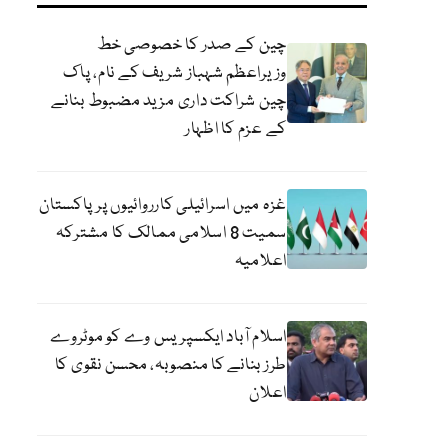
چین کے صدر کا خصوصی خط
وزیراعظم شہباز شریف کے نام، پاک
چین شراکت داری مزید مضبوط بنانے
کے عزم کا اظہار
غزہ میں اسرائیلی کارروائیوں پر پاکستان
سمیت 8 اسلامی ممالک کا مشترکہ
اعلامیہ
اسلام آباد ایکسپریس وے کو موٹروے
طرز بنانے کا منصوبہ، محسن نقوی کا
اعلان