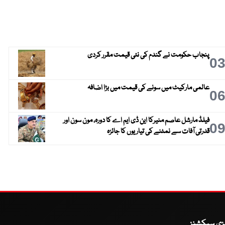
پنجاب حکومت نے گندم کی نئی قیمت مقرر کردی
0
عالمی مارکیٹ میں سونے کی قیمت میں بڑا اضافہ
0
فیلڈ مارشل عاصم منیرکا این ڈی ایم اے کا دورہ، مون سون اور
0
قدرتی آفات سے نمٹنے کی تیاریوں کا جائزہ
یزی سیکشنز