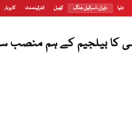
دنیا
ایران-اسرائیل جنگ
کھیل
انٹرٹینمنٹ
کاروبار
شی کا بیلجیم کے ہم منصب س