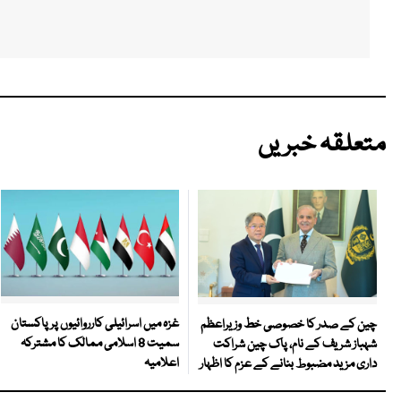
متعلقہ خبریں
غزہ میں اسرائیلی کارروائیوں پر پاکستان
چین کے صدر کا خصوصی خط وزیراعظم
سمیت 8 اسلامی ممالک کا مشترکہ
شہباز شریف کے نام، پاک چین شراکت
اعلامیہ
داری مزید مضبوط بنانے کے عزم کا اظہار