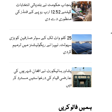
پنجاب حکومت نے بلدیاتی انتخابات
کیلئے 12.52 ارب روپے کے فنڈز کی
منظوری دے دی
25 کلو واٹ تک کے سولر صارفین کو بڑی
سہولت، نیپرا نے ریگولیشنز میں ترمیم
کردی
پشاور ہائیکورٹ نے افغان شہریوں کی
عارضی قیام کی درخواستیں مسترد کر
دیں
ہمیں فالو کریں