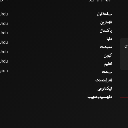
صفحۂ اول
Urdu
تازہ ترین
Urdu
پاکستان
Urdu
دنیا
Urdu
اس
معیشت
Urdu
کھیل
Urdu
تعلیم
lish
صحت
انٹرٹینمنٹ
ٹیکنالوجی
دلچسپ و عجیب