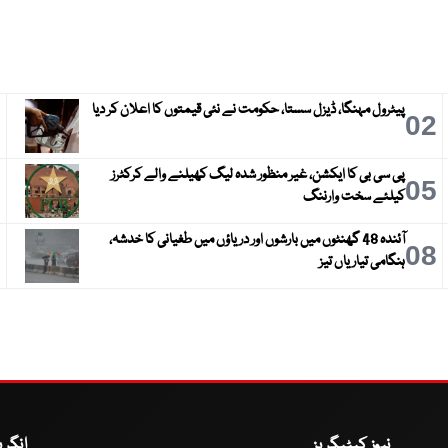
پیٹرول مہنگا، ڈیزل سستا، حکومت نے نئی قیمتوں کا اعلان کر دیا
3
02
پی سی بی کا ایکشن، غیر منظور شدہ لیگ کھیلنے والے کرکٹرز
6
05
کیلئے سخت وارننگ
آئندہ 48 گھنٹوں میں بارشوں اور دریاؤں میں طغیانی کا خدشہ،
9
08
ہنگامی تیاریاں تیز
نیوز کیٹیگریز
انگر