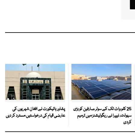
25 کلو واٹ تک کے سولر صارفین کو بڑی
پشاور ہائیکورٹ نے افغان شہریوں کی
سہولت، نیپرا نے ریگولیشنز میں ترمیم
عارضی قیام کی درخواستیں مسترد کر دیں
کردی