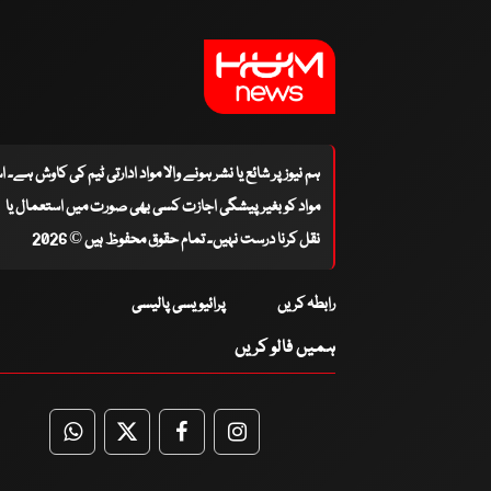
ہم نیوز پر شائع یا نشر ہونے والا مواد ادارتی ٹیم کی کاوش ہے۔ 
مواد کو بغیر پیشگی اجازت کسی بھی صورت میں استعمال یا
نقل کرنا درست نہیں۔ تمام حقوق محفوظ ہیں © 2026
رابطہ کریں
پرائیویسی پالیسی
ہمیں فالو کریں
WhatsApp
Twitter
Facebook
Facebook