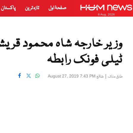
صفحۂ اول
تازہ ترین
پاکستان
6 Aug, 2026
وزیر خارجہ شاہ محمود قری
ٹیلی فونک رابطہ
|
شائع
August 27, 2019 7:43 PM
طارق ملک