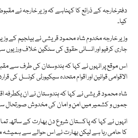
دفترخارجہ کے ذرائع کا کہناہے کہ وزیر خارجہ نے مقب
کیا۔
وزیر خارجہ مخدوم شاہ محمود قریشی نے بیلجیم کے وزی
جاری کرفیو اور انسانی حقوق کی سنگین خلاف ورزیوں سے
اس موقع پر انہوں نے کہا کہ ہندوستان کی طرف سے مقب
الاقوامی قوانین اور اقوام متحدہ سیکیورٹی کونسل کی قرار
شاہ محمود قریشی نے کہا کہ ہندوستان نے ان یکطرفہ اق
جموں و کشمیر میں امن و امان کی مخدوش صورتحال سے ہ
انہوں نے کہا کہ پاکستان شروع دن بھارت کے ساتھ تما
کا حامی رہا ہے لیکن بھارت نے اس حوالے سے ہمیشہ من