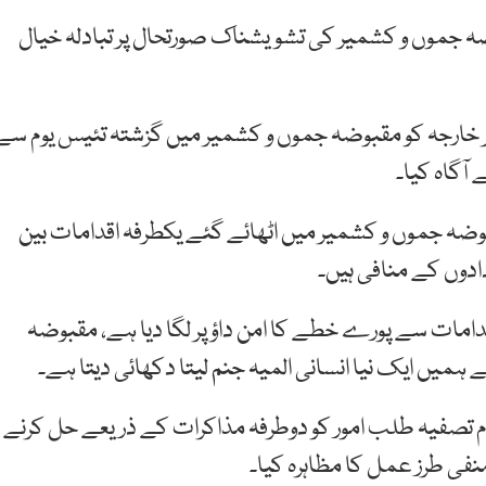
وضہ جموں و کشمیر کی تشویشناک صورتحال پر تبادلہ خیال
ر خارجہ کو مقبوضہ جموں و کشمیر میں گزشتہ تئیس یوم سے
 آگاہ کیا۔
وضہ جموں و کشمیر میں اٹھائے گئے یکطرفہ اقدامات بین
دادوں کے منافی ہیں۔
دامات سے پورے خطے کا امن داؤ پر لگا دیا ہے، مقبوضہ
میں ایک نیا انسانی المیہ جنم لیتا دکھائی دیتا ہے۔
م تصفیہ طلب امور کو دوطرفہ مذاکرات کے ذریعے حل کرنے
فی طرز عمل کا مظاہرہ کیا۔