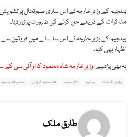
بیلجیم کے وزیر خارجہ نے اس ساری صورتحال پر تشویش ک
مذاکرات کے ذریعے حل کرنے کی ضرورت پر زور دیا۔
بیلجیم کے وزیر خارجہ نے اس سلسلے میں فریقین سے بات ک
اظہار بھی کیا۔
یہ بھی پڑھیے:
وزیر خارجہ شاہ محمود کا او آئی سی کے 
بھارتی اقدامات
بیلجیم
دفتر خارجہ
شاہ محمود قریشی
مخدوم شاہ محمود 
طارق ملک