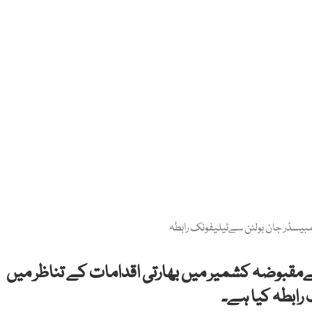
مبیسڈر جان بولٹن سےٹیلیفونک رابطہ
 نےمقبوضہ کشمیر میں بھارتی اقدامات کے تناظر میں
 رابطہ کیا ہے۔