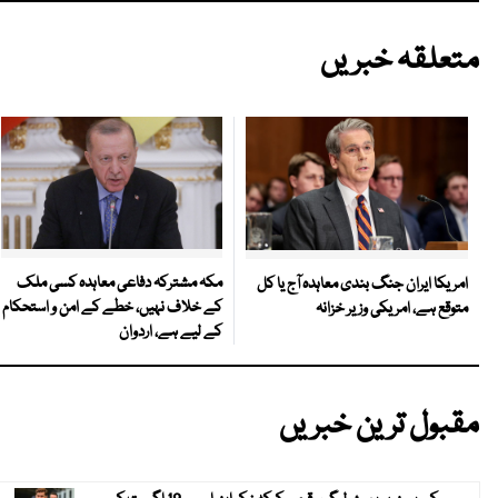
متعلقہ خبریں
مکہ مشترکہ دفاعی معاہدہ کسی ملک
امریکا ایران جنگ بندی معاہدہ آج یا کل
کے خلاف نہیں، خطے کے امن و استحکام
متوقع ہے، امریکی وزیر خزانہ
کے لیے ہے، اردوان
مقبول ترین خبریں