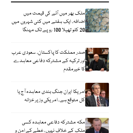
ملک بھر میں آٹے کی قیمت میں
اضافہ، ایک ہفتے میں کئی شہروں میں
20 کلو تھیلا 100 روپے تک مہنگا
صدر مملکت کا پاکستان، سعودی عرب
اور ترکیہ کے مشترکہ دفاعی معاہدے
کا خیرمقدم
امریکا ایران جنگ بندی معاہدہ آج یا
کل متوقع ہے، امریکی وزیر خزانہ
مکہ مشترکہ دفاعی معاہدہ کسی
ملک کے خلاف نہیں، خطے کے امن و