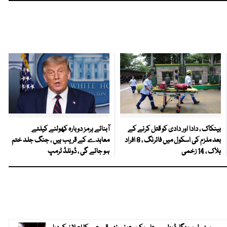
بینکاک ، دادا اور دادی کو قتل کرنے کے
آبنائے ہرمز دوبارہ کھولنے کیلئے
بعد ملزم کی اسکول میں فائرنگ ، 8 افراد
معاہدے کے قریب ہیں ، جنگ جلد ختم
ہلاک ، 14 زخمی
ہو جائے گی ، ڈونلڈ ٹرمپ