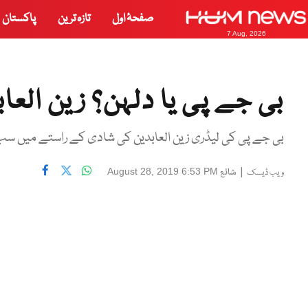
صفحۂ اول
تازہ ترین
پاکستان
7 Aug, 2026
بی جے پی یا دلہن؟ زین الع
بی جے پی کی لیڈری زین العابدین کی شادی کے راستے میں س
|
شائع
August 28, 2019 6:53 PM
ویب ڈیسک