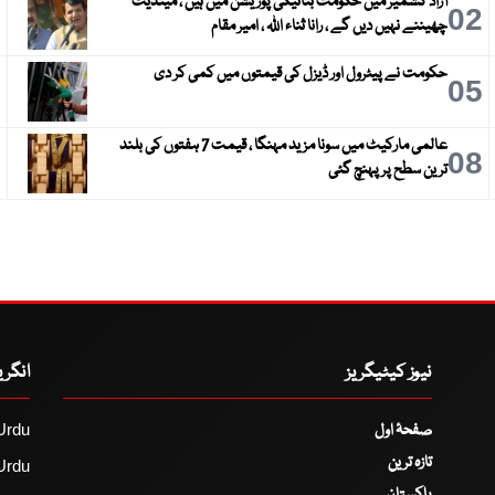
آزاد کشمیر میں حکومت بنانیکی پوزیشن میں ہیں ، مینڈیٹ
3
02
چھیننے نہیں دیں گے ، رانا ثناء اللہ ، امیر مقام
حکومت نے پیٹرول اور ڈیزل کی قیمتوں میں کمی کر دی
6
05
عالمی مارکیٹ میں سونا مزید مہنگا ، قیمت 7 ہفتوں کی بلند
9
08
ترین سطح پر پہنچ گئی
نیوز کیٹیگریز
انگر
صفحۂ اول
Urdu
تازہ ترین
Urdu