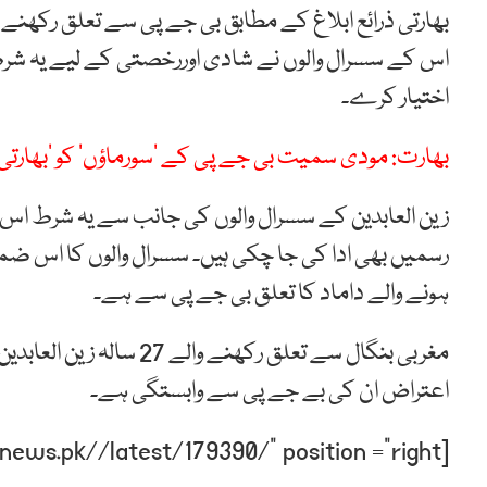
بھارتی ذرائع ابلاغ کے مطابق بی جے پی سے تعلق رکھنے 
اس کے سسرال والوں نے شادی اوررخصتی کے لیے یہ ش
اختیار کرے۔
بھارت: مودی سمیت بی جے پی کے ’سورماؤں‘ کو ’بھارتی‘
زین العابدین کے سسرال والوں کی جانب سے یہ شرط 
رسمیں بھی ادا کی جا چکی ہیں۔ سسرال والوں کا اس ضمن
ہونے والے داماد کا تعلق بی جے پی سے ہے۔
مغربی بنگال سے تعلق رکھن
اعتراض ان کی بے جے پی سے وابستگی ہے۔
[post-relate link=”https://humnews.pk//latest/179390/” position =”right”]