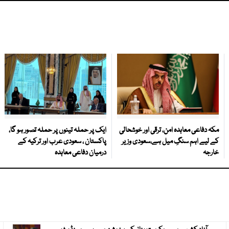
مکہ دفاعی معاہدہ امن، ترقی اور خوشحالی
ایک پر حملہ تینوں پر حملہ تصور ہو گا،
کے لیے اہم سنگِ میل ہے،سعودی وزیر
پاکستان ، سعودی عرب اور ترکیہ کے
خارجہ
درمیان دفاعی معاہدہ