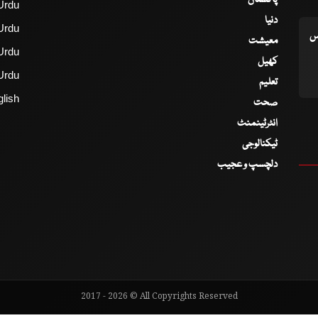
پاکستان
Urdu
دنیا
Urdu
اس
معیشت
Urdu
کھیل
Urdu
تعلیم
lish
صحت
انٹرٹینمنٹ
ٹیکنالوجی
دلچسپ و عجیب
2017 - 2026 © All Copyrights Reserved