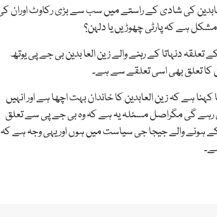
العابدین کی شادی کے راستے میں سب سے بڑی رکاوٹ اوران کی
شکل ہے کہ پارٹی چھوڑیں یا دلہن؟
 تعلقہ دنہاتا کے رہنے والے زین العا بدین بی جے پی یوتھ
 کا تعلق بھی اسی تعلقے سے ہے۔
 کہنا ہے کہ زین العابدین کا خاندان بہت اچھا ہے اور انہیں
رہے گی مگراصل مسئلہ یہ ہے کہ وہ بی جے پی سے تعلق
ن کے ہونے والے جیجا جی سیاست میں ہوں اور یہی وجہ ہے کہ
ہے۔