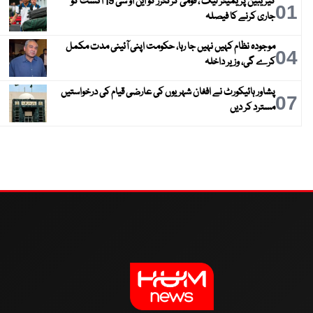
کیریبین پریمیئر لیگ ، قومی کرکٹرز کو این او سی 19 اگست کو
01
جاری کرنے کا فیصلہ
موجودہ نظام کہیں نہیں جا رہا، حکومت اپنی آئینی مدت مکمل
04
کرے گی، وزیر داخلہ
پشاور ہائیکورٹ نے افغان شہریوں کی عارضی قیام کی درخواستیں
07
مسترد کر دیں