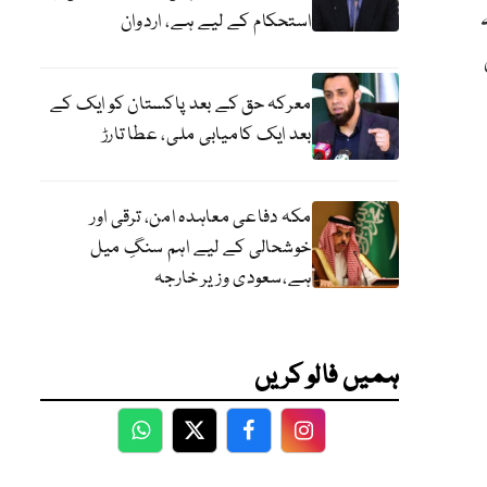
استحکام کے لیے ہے، اردوان
معرکہ حق کے بعد پاکستان کو ایک کے
بعد ایک کامیابی ملی، عطا تارڑ
مکہ دفاعی معاہدہ امن، ترقی اور
خوشحالی کے لیے اہم سنگِ میل
ہے،سعودی وزیر خارجہ
ہمیں فالو کریں
WhatsApp
Twitter
Facebook
Facebook