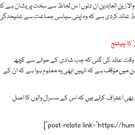
والا زین العابدین ان دنوں ا س لحاظ سے سخت پریشان ہے کہ
رط عائد کردی ہے کہ وہ اپنی سیاسی جماعت سے علیحدگی
 کا چیلنج
اس وقت عائد کی گئی کہ جب شادی کے حوالے سے کچھ
 میں مؤقف ہے کہ انہیں ابھی یہ معلوم ہوا ہے کہ ان کے
ے والے 27 سالہ زین العابدین بھی اعتراف کرتے ہیں کہ اس کے سسرال والوں کا اصل