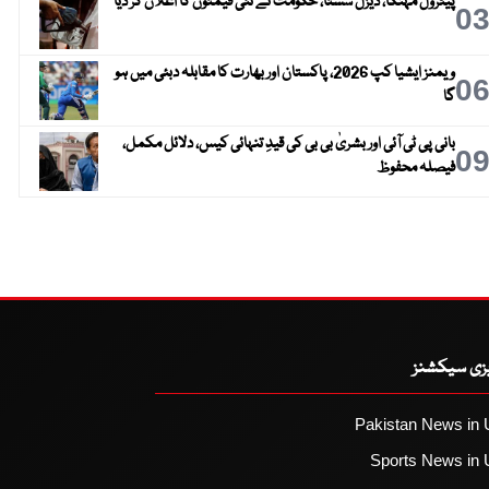
پیٹرول مہنگا، ڈیزل سستا، حکومت نے نئی قیمتوں کا اعلان کر دیا
0
ویمنز ایشیا کپ 2026، پاکستان اور بھارت کا مقابلہ دبئی میں ہو
0
گا
بانی پی ٹی آئی اور بشریٰ بی بی کی قیدِ تنہائی کیس، دلائل مکمل،
0
فیصلہ محفوظ
یزی سیکشنز
Pakistan News in 
Sports News in 