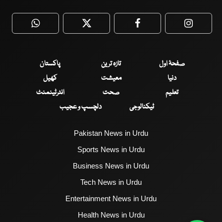
WhatsApp
Twitter
Facebook
Faceboo
صفحۂ اول
تازہ ترین
پاکستان
دنیا
معیشت
کھیل
تعلیم
صحت
انٹرٹینمنٹ
ٹیکنالوجی
دلچسپ و عجیب
Pakistan News in Urdu
Sports News in Urdu
Business News in Urdu
Tech News in Urdu
Entertainment News in Urdu
Health News in Urdu