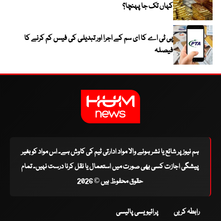
کہاں تک جا پہنچا؟
پی ٹی اے کا ای سم کے اجرا اور تبدیلی کی فیس کم کرنے کا
فیصلہ
ہم نیوز پر شائع یا نشر ہونے والا مواد ادارتی ٹیم کی کاوش ہے۔ اس مواد کو بغیر
پیشگی اجازت کسی بھی صورت میں استعمال یا نقل کرنا درست نہیں۔ تمام
حقوق محفوظ ہیں © 2026
رابطہ کریں
پرائیویسی پالیسی