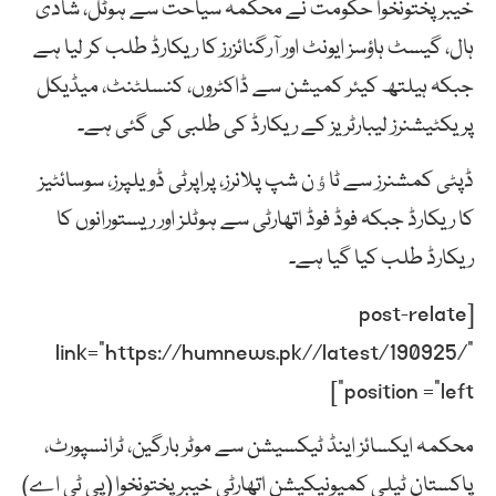
خیبرپختونخوا حکومت نے محکمہ سیاحت سے ہوٹل، شادی
ہال، گیسٹ ہاؤسز ایونٹ اور آرگنائزرز کا ریکارڈ طلب کر لیا ہے
جبکہ ہیلتھ کیئر کمیشن سے ڈاکٹروں، کنسلٹنٹ، میڈیکل
پریکٹیشنرز لیبارٹریز کے ریکارڈ کی طلبی کی گئی ہے۔
ڈپٹی کمشنرز سے ٹاﺅن شپ پلانرز، پراپرٹی ڈویلپرز، سوسائٹیز
کا ریکارڈ جبکہ فوڈ فوڈ اتھارٹی سے ہوٹلز اور ریستورانوں کا
ریکارڈ طلب کیا گیا ہے۔
[post-relate
link=”https://humnews.pk//latest/190925/”
position =”left”]
محکمہ ایکسائز اینڈ ٹیکسیشن سے موٹر بارگین، ٹرانسپورٹ،
پاکستان ٹیلی کمیونیکیشن اتھارٹی خیبرپختونخوا (پی ٹی اے)