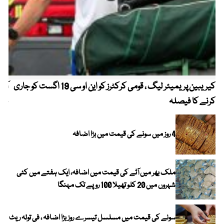
کیریبین پریمیئر لیگ ، قومی کرکٹرز کو این او سی 19 اگست کو جاری
آز
کرنے کا فیصلہ
چھی
4 روز میں سونے کی قیمت میں بڑا اضافہ
ملک بھر میں آٹے کی قیمت میں اضافہ، ایک ہفتے میں کئی
شہروں میں 20 کلو تھیلا 100 روپے تک مہنگا
سونے کی قیمت میں مسلسل تیسرے روز بڑا اضافہ ، فی تولہ ریٹ