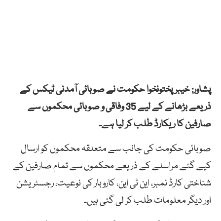
پشاور: خیبر پختونخوا حکومت نے صوبائی آمدنی ٹیکس کے
ذریعے بڑھانے کے لیے 35 وفاقی و صوبائی محکموں سے
صارفین کا ریکارڈ طلب کر لیا ہے۔
صوبائی حکومت کی جانب سے متعلقہ محکموں کو ارسال
کیے گئے مراسلے کے ذریعے محکموں سے تمام صارفین کے
شناختی کارڈ نمبر، این ٹی این، کاروبار کی نوعیت، رجسٹریشن
اور دیگر معلومات طلب کر لی گئی ہیں۔