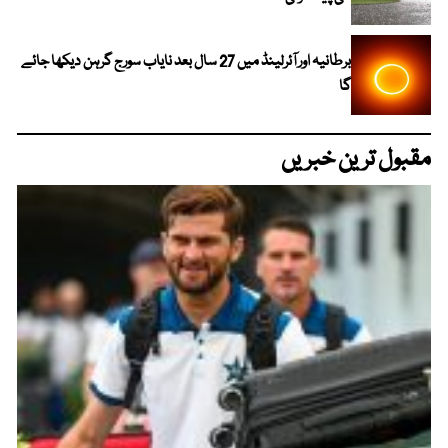
برطانیہ اور آئرلینڈ میں 27 سال بعد نایاب سورج گرہن دیکھا جائے
گا
مقبول ترین خبریں