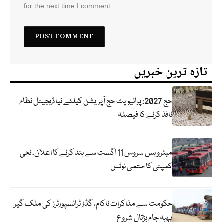
for the next time I comment.
تازہ ترین خبریں
حج 2027: پرائیویٹ حج آپریشن کیلئے نیا ڈیجیٹل نظام
نافذ کرنے کا فیصلہ
میٹرو بس سروس 11 اگست سے بند کرنے کا اعلان، نجی
کمپنی کا حتمی نوٹس
حکومت سے مذاکرات ناکام، گڈز ٹرانسپورٹرز کی ملک گیر
پہیہ جام ہڑتال شروع