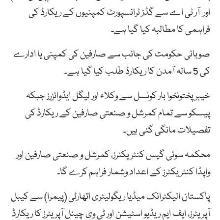
اور آر ٹی اے سے گڈز ٹرانسپورٹ کمپنیوں کے ریکارڈ کی
فراہمی کا مطالبہ کیا گیا ہے۔
صوبائی حکومت کی جانب سے صارفین کی کمپنی یا ادارے
کی 5 سالہ آمدن کا ریکارڈ طلب کیا گیا ہے۔
خیبر پختونخوا بار کونسل سے وکلاء اور لیگل ایڈوائزرز جبکہ
پیسکو سے تمام کمرشل و صنعتی صارفین کے ریکارڈ کی
تفصیلات مانگی گئی ہیں۔
محکمہ سوئی گیس کنٹریکٹرز، کمرشل و صنعتی صارفین اور
واپڈا کنٹریکٹرز کے اعداد وشمار فراہم کرے گا۔
پاکستان الیکٹرانک میڈیا ریگولیٹری اتھارٹی (پیمرا) سے کیبل
آپریٹرز، ایف ایم ریڈیو اسٹیشن اور ٹی وی چینل آپریٹرز کا ریکارڈ