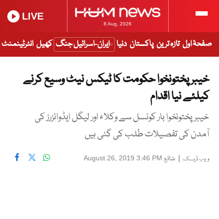
LIVE
8 Aug, 2026
صفحۂ اول
تازہ ترین
پاکستان
دنیا
ایران-اسرائیل جنگ
کھیل
انٹرٹینمنٹ
خیبر پختونخوا حکومت کا ٹیکس نیٹ وسیع کرنے
کیلئے نیا اقدام
خیبر پختونخوا بار کونسل سے وکلاء اور لیگل ایڈوائزرز کی
آمدن کی تفصیلات طلب کی گئی ہیں
|
شائع
August 26, 2019 3:46 PM
ویب ڈیسک