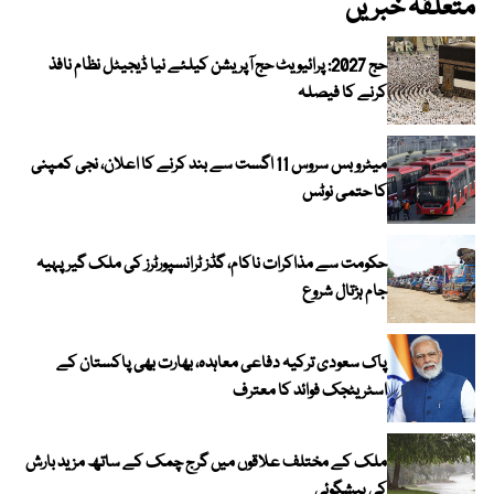
متعلقہ خبریں
حج 2027: پرائیویٹ حج آپریشن کیلئے نیا ڈیجیٹل نظام نافذ
کرنے کا فیصلہ
میٹرو بس سروس 11 اگست سے بند کرنے کا اعلان، نجی کمپنی
کا حتمی نوٹس
حکومت سے مذاکرات ناکام، گڈز ٹرانسپورٹرز کی ملک گیر پہیہ
جام ہڑتال شروع
پاک سعودی ترکیہ دفاعی معاہدہ، بھارت بھی پاکستان کے
اسٹریٹجک فوائد کا معترف
ملک کے مختلف علاقوں میں گرج چمک کے ساتھ مزید بارش
کی پیشگوئی