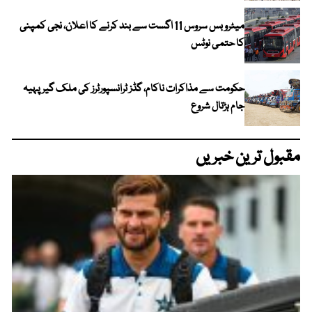
میٹرو بس سروس 11 اگست سے بند کرنے کا اعلان، نجی کمپنی
کا حتمی نوٹس
حکومت سے مذاکرات ناکام، گڈز ٹرانسپورٹرز کی ملک گیر پہیہ
جام ہڑتال شروع
مقبول ترین خبریں