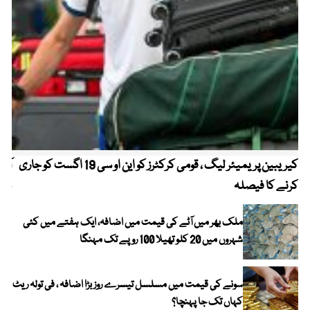
کیریبین پریمیئر لیگ ، قومی کرکٹرز کو این او سی 19 اگست کو جاری
آز
کرنے کا فیصلہ
چھی
ملک بھر میں آٹے کی قیمت میں اضافہ، ایک ہفتے میں کئی
شہروں میں 20 کلو تھیلا 100 روپے تک مہنگا
سونے کی قیمت میں مسلسل تیسرے روز بڑا اضافہ ، فی تولہ ریٹ
کہاں تک جا پہنچا؟