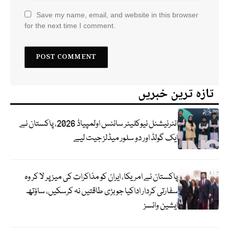
Save my name, email, and website in this browser
for the next time I comment.
تازہ ترین خبریں
انٹرنیشنل نیوکلیئر سائنس اولمپیاڈ 2026، پاکستان نے
ایک گولڈ اور دو سلور میڈلز جیت لیے
پاکستان نے امریکا، ایران کو مذاکرات کی میز پر لا کر وہ
سفارتی کردار اداکیا جو بڑی طاقتیں نہ کرسکیں، ساؤتھ
ایشین وائسز