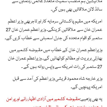
ملائیشین ہم منصب سمیت متعدد عالمی رہنماوں سے
سائڈ لائن ملاقاتیں بھی ہوں گی۔
امریکہ میں مقیم پاکستانی سرمایہ کار اور تاجربھی وزیر اعظم
عمران خان سے ملاقاتیں کرینگے۔ وزیر اعظم عمران خان 27
ستمبر کو اقوام متحدہ کی جنرل اسمبلی سے خطاب کریں گے۔
وزیراعظم عمران خان کے خطاب میں مقبوضہ کشمیر میں
بھارتی بربریت اور مظالم کواٹھائیں گے۔ وزیراعظم عمران خان
27 ستمبر کی رات امریکہ سے واپس روانہ ہوں گے ۔
وزیر خارجہ شاہ محمود قریشی وزیر اعظم کی آمد سے قبل
امریکہ پہنچیں گے۔
یہ بھی پڑھیے:
مقبوضہ کشمیر میں آزادی اظہار رائے اور پر امن