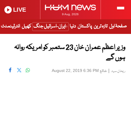
LIVE
9 Aug, 2026
صفحۂ اول
تازہ ترین
پاکستان
دنیا
ایران-اسرائیل جنگ
کھیل
انٹرٹینمنٹ
وزیر اعظم عمران خان 23 ستمبر کو امریکہ روانہ
ہوں گے
|
شائع
August 22, 2019 6:36 PM
ریحان سید