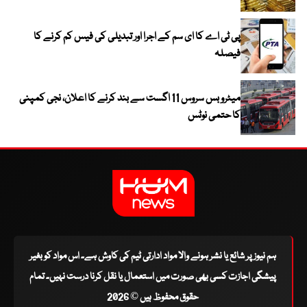
پی ٹی اے کا ای سم کے اجرا اور تبدیلی کی فیس کم کرنے کا
فیصلہ
میٹرو بس سروس 11 اگست سے بند کرنے کا اعلان، نجی کمپنی
کا حتمی نوٹس
ہم نیوز پر شائع یا نشر ہونے والا مواد ادارتی ٹیم کی کاوش ہے۔ اس مواد کو بغیر
پیشگی اجازت کسی بھی صورت میں استعمال یا نقل کرنا درست نہیں۔ تمام
حقوق محفوظ ہیں © 2026