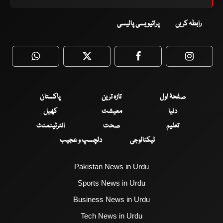
رابطہ کریں
پرائیویسی پالیسی
WhatsApp
Twitter
Facebook
Faceboo
صفحۂ اول
تازہ ترین
پاکستان
دنیا
معیشت
کھیل
تعلیم
صحت
انٹرٹینمنٹ
ٹیکنالوجی
دلچسپ و عجیب
Pakistan News in Urdu
Sports News in Urdu
Business News in Urdu
Tech News in Urdu