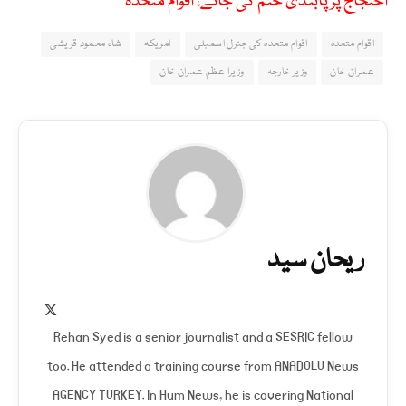
احتجاج پر پابندی ختم کی جائے، اقوام متحدہ
اقوام متحدہ
اقوام متحدہ کی جنرل اسمبلی
امریکہ
شاہ محمود قریشی
عمران خان
وزیر خارجہ
وزیرا عظم عمران خان
ریحان سید
X
(Twitter)
Rehan Syed is a senior journalist and a SESRIC fellow
too. He attended a training course from ANADOLU News
AGENCY TURKEY. In Hum News, he is covering National