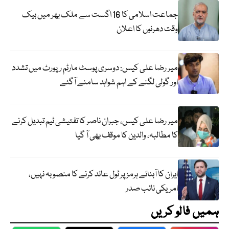
جماعت اسلامی کا 16 اگست سے ملک بھر میں بیک
وقت دھرنوں کا اعلان
میر رضا علی کیس: دوسری پوسٹ مارٹم رپورٹ میں تشدد
اور گولی لگنے کے اہم شواہد سامنے آگئے
میر رضا علی کیس، جبران ناصر کا تفتیشی ٹیم تبدیل کرنے
کا مطالبہ، والدین کا موقف بھی آ گیا
ایران کا آبنائے ہرمز پر ٹول عائد کرنے کا منصوبہ نہیں،
امریکی نائب صدر
ہمیں فالو کریں