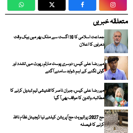
WhatsApp
Twitter
Facebook
Faceboo
متعلقہ خبریں
جماعت اسلامی کا 16 اگست سے ملک بھر میں بیک وقت
دھرنوں کا اعلان
میر رضا علی کیس: دوسری پوسٹ مارٹم رپورٹ میں تشدد اور
گولی لگنے کے اہم شواہد سامنے آگئے
میر رضا علی کیس، جبران ناصر کا تفتیشی ٹیم تبدیل کرنے کا
مطالبہ، والدین کا موقف بھی آ گیا
حج 2027: پرائیویٹ حج آپریشن کیلئے نیا ڈیجیٹل نظام نافذ
کرنے کا فیصلہ