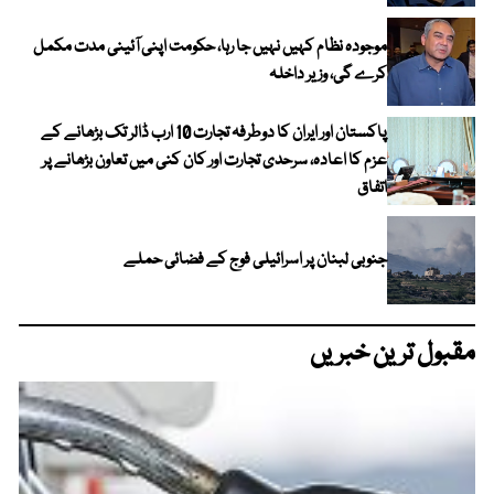
موجودہ نظام کہیں نہیں جا رہا، حکومت اپنی آئینی مدت مکمل
کرے گی، وزیر داخلہ
پاکستان اور ایران کا دوطرفہ تجارت 10 ارب ڈالر تک بڑھانے کے
عزم کا اعادہ، سرحدی تجارت اور کان کنی میں تعاون بڑھانے پر
اتفاق
جنوبی لبنان پر اسرائیلی فوج کے فضائی حملے
مقبول ترین خبریں