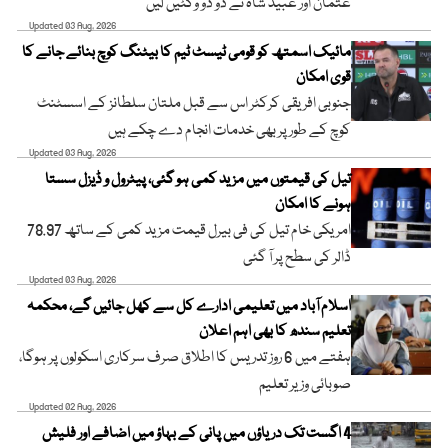
عثمان اور عبید شاہ نے دو دو وکٹیں لیں
Updated 03 Aug, 2026
مائیک اسمتھ کو قومی ٹیسٹ ٹیم کا بیٹنگ کوچ بنائے جانے کا
قوی امکان
جنوبی افریقی کرکٹر اس سے قبل ملتان سلطانز کے اسسٹنٹ
کوچ کے طور پر بھی خدمات انجام دے چکے ہیں
Updated 03 Aug, 2026
تیل کی قیمتوں میں مزید کمی ہو گئی، پیٹرول و ڈیزل سستا
ہونے کا امکان
امریکی خام تیل کی فی بیرل قیمت مزید کمی کے ساتھ 78.97
ڈالر کی سطح پر آ گئی
Updated 03 Aug, 2026
اسلام آباد میں تعلیمی ادارے کل سے کھل جائیں گے، محکمہ
تعلیم سندھ کا بھی اہم اعلان
ہفتے میں 6 روز تدریس کا اطلاق صرف سرکاری اسکولوں پر ہوگا،
صوبائی وزیر تعلیم
Updated 02 Aug, 2026
4 اگست تک دریاؤں میں پانی کے بہاؤ میں اضافے اور فلیش