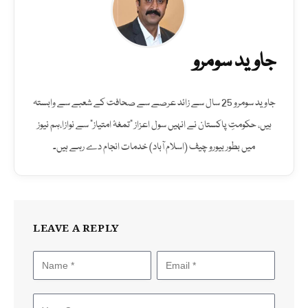
جاوید سومرو
جاوید سومرو 25 سال سے زائد عرصے سے صحافت کے شعبے سے وابستہ
ہیں، حکومتِ پاکستان نے انہیں سول اعزاز "تمغۂ امتیاز" سے نوازا،ہم نیوز
میں بطور بیورو چیف (اسلام آباد) خدمات انجام دے رہے ہیں۔
LEAVE A REPLY