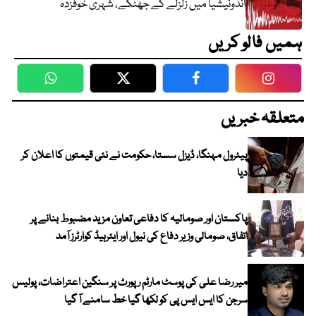
انڈونیشیا میں زلزلے کے جھٹکے، شہری خوفزدہ
ہمیں فالو کریں
WhatsApp
Twitter
Facebook
Faceboo
متعلقہ خبریں
پیٹرول مہنگا، ڈیزل سستا، حکومت نے نئی قیمتوں کا اعلان کر
دیا
پاکستان اور صومالیہ کا دفاعی تعاون مزید مضبوط بنانے پر
اتفاق، صومالی وزیر دفاع کی نیول اور ایئرہیڈ کوارٹرز آمد
میر رضا علی کی پوسٹ مارٹم رپورٹ پر سنگین اعتراضات، پولیس
سرجن کا ایس ایس پی کو لکھا گیا خط سامنے آ گیا