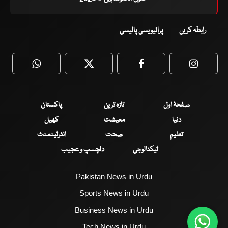
رابطہ کریں
پرائیویسی پالیسی
WhatsApp
Twitter
Facebook
Faceboo
صفحۂ اول
تازہ ترین
پاکستان
دنیا
معیشت
کھیل
تعلیم
صحت
انٹرٹینمنٹ
ٹیکنالوجی
دلچسپ و عجیب
Pakistan News in Urdu
Sports News in Urdu
Business News in Urdu
Tech News in Urdu