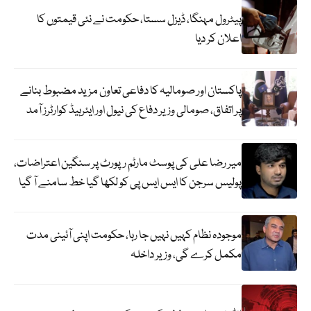
پیٹرول مہنگا، ڈیزل سستا، حکومت نے نئی قیمتوں کا
اعلان کر دیا
پاکستان اور صومالیہ کا دفاعی تعاون مزید مضبوط بنانے
پر اتفاق، صومالی وزیر دفاع کی نیول اور ایئرہیڈ کوارٹرز آمد
میر رضا علی کی پوسٹ مارٹم رپورٹ پر سنگین اعتراضات،
پولیس سرجن کا ایس ایس پی کو لکھا گیا خط سامنے آ گیا
موجودہ نظام کہیں نہیں جا رہا، حکومت اپنی آئینی مدت
مکمل کرے گی، وزیر داخلہ