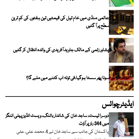
عالمی منڈی میں خام تیل کی قیمتیں تین ہفتوں کی کم ترین
سطح پر آ گئیں
پشاور زلمی کے مالک جاوید آفریدی کی والدہ انتقال کر گئیں
سونا پھر سستا ہوگیا،فی تولہ اب کتنے میں ملے گا؟
ایڈیٹرچوائس
دوسرا ٹیسٹ، ساجد خان کی شاندار بالنگ، ویسٹ انڈیز پہلی اننگز
میں 344 رنز پر آؤٹ
پاکستان کی جانب سے ساجد خان نے 4، محمد علی، علی