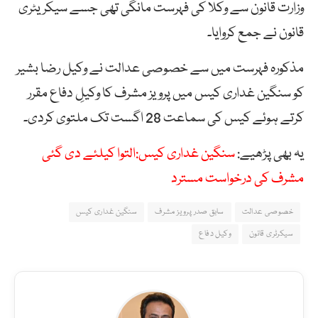
وزارت قانون سے وکلا کی فہرست مانگی تھی جسے سیکریٹری
قانون نے جمع کروایا۔
مذکورہ فہرست میں سے خصوصی عدالت نے وکیل رضا بشیر
کو سنگین غداری کیس میں پرویز مشرف کا وکیلِ دفاع مقرر
کرتے ہوئے کیس کی سماعت 28 اگست تک ملتوی کردی۔
یہ بھی پڑھیے:
سنگین غداری کیس:التوا کیلئے دی گئی
مشرف کی درخواست مسترد
خصوصی عدالت
سابق صدر پرویز مشرف
سنگین غداری کیس
سیکرٹری قانون
وکیل دفاع