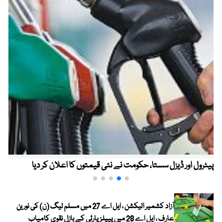
پیٹرول اور ڈیزل سستا، حکومت نے نئی قیمتوں کا اعلان کر دیا
آزاد کشمیر الیکشن ، ایل اے 27 میں مسلم لیگ (ن) کی نورین
عارف ، ایل اے 28 میں پیپلز پارٹی کے بازل نقوی کامیاب