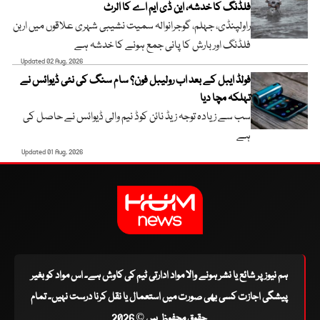
فلڈنگ کا خدشہ، این ڈی ایم اے کا الرٹ
راولپنڈی، جہلم، گوجرانوالہ سمیت نشیبی شہری علاقوں میں اربن
فلڈنگ اور بارش کا پانی جمع ہونے کا خدشہ ہے
Updated 02 Aug, 2026
فولڈ ایبل کے بعد اب رولیبل فون؟ سام سنگ کی نئی ڈیوائس نے
تہلکہ مچا دیا
سب سے زیادہ توجہ زیڈ نائن کوڈ نیم والی ڈیوائس نے حاصل کی
ہے
Updated 01 Aug, 2026
ہم نیوز پر شائع یا نشر ہونے والا مواد ادارتی ٹیم کی کاوش ہے۔ اس مواد کو بغیر
پیشگی اجازت کسی بھی صورت میں استعمال یا نقل کرنا درست نہیں۔ تمام
حقوق محفوظ ہیں © 2026