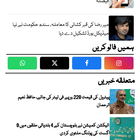
فیصلہ
میر رضا کی قبر کشائی کا معاملہ، سندھ حکومت نے نیا
میڈیکل بورڈ تشکیل دے دیا
ہمیں فالو کریں
WhatsApp
Twitter
Facebook
Faceboo
متعلقہ خبریں
پیٹرول کی قیمت 228 روپے فی لیٹر کی جائے، حافظ نعیم
الرحمان
الیکشن کمیشن نے بلوچستان کے 4 بلدیاتی حلقوں میں 9
اگست کی پولنگ ملتوی کردی