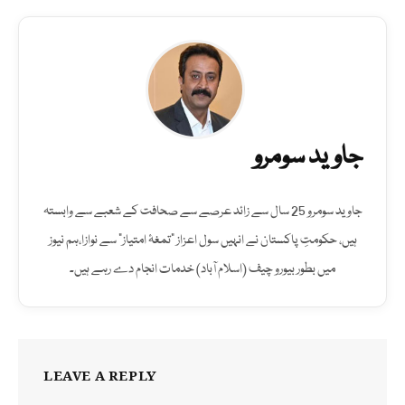
جاوید سومرو
جاوید سومرو 25 سال سے زائد عرصے سے صحافت کے شعبے سے وابستہ
ہیں، حکومتِ پاکستان نے انہیں سول اعزاز "تمغۂ امتیاز" سے نوازا،ہم نیوز
میں بطور بیورو چیف (اسلام آباد) خدمات انجام دے رہے ہیں۔
LEAVE A REPLY