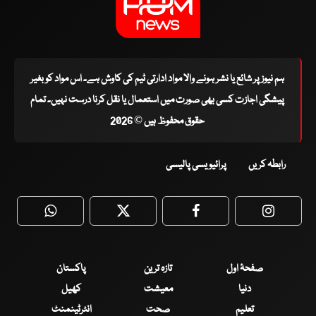
ہم نیوز پر شائع یا نشر ہونے والا مواد ادارتی ٹیم کی کاوش ہے۔ اس مواد کو بغیر
پیشگی اجازت کسی بھی صورت میں استعمال یا نقل کرنا درست نہیں۔ تمام
حقوق محفوظ ہیں © 2026
رابطہ کریں
پرائیویسی پالیسی
WhatsApp
Twitter
Facebook
Faceboo
صفحۂ اول
تازہ ترین
پاکستان
دنیا
معیشت
کھیل
تعلیم
صحت
انٹرٹینمنٹ