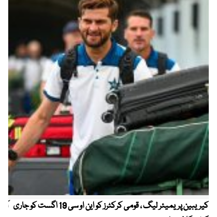
کیریبین پریمیئر لیگ ، قومی کرکٹرز کو این او سی 19 اگست کو جاری
آز