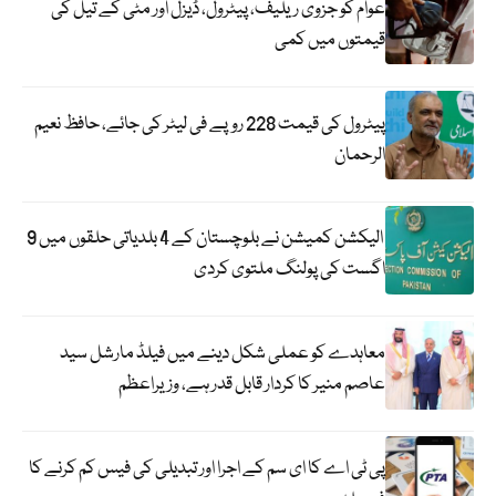
عوام کو جزوی ریلیف، پیٹرول، ڈیزل اور مٹی کے تیل کی
قیمتوں میں کمی
پیٹرول کی قیمت 228 روپے فی لیٹر کی جائے، حافظ نعیم
الرحمان
الیکشن کمیشن نے بلوچستان کے 4 بلدیاتی حلقوں میں 9
اگست کی پولنگ ملتوی کردی
معاہدے کو عملی شکل دینے میں فیلڈ مارشل سید
عاصم منیر کا کردار قابل قدر ہے، وزیراعظم
پی ٹی اے کا ای سم کے اجرا اور تبدیلی کی فیس کم کرنے کا