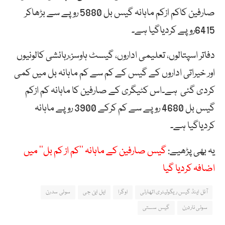
صارفین کاکم ازکم ماہانہ گیس بل 5880 روپے سے بڑھاکر
6415روپے کردیاگیا ہے۔
دفاتر اسپتالوں، تعلیمی اداروں، گیسٹ ہاوسز،رہائشی کالونیوں
اور خیراتی اداروں کے گیس کے کم سے کم ماہانہ بل میں کمی
کردی گئی ہے۔اس کٹیگری کے صارفین کا ماہانہ کم ازکم
گیس بل 4680 روپے سے کم کرکے 3900 روپے ماہانہ
کردیاگیا ہے۔
یہ بھی پڑھیے:
گیس صارفین کے ماہانہ ’’کم از کم بل‘‘ میں
اضافہ کردیا گیا
آئل اینڈ گیس ریگولیٹری اتھارٹی
اوگرا
ایل این جی
سوئی سدرن
سوئی ناردرن
گیس سستی