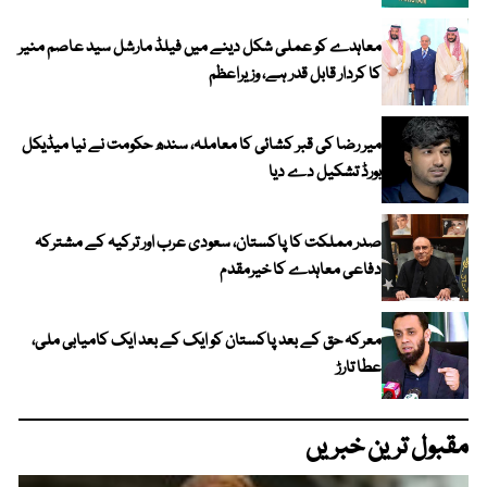
معاہدے کو عملی شکل دینے میں فیلڈ مارشل سید عاصم منیر
کا کردار قابل قدر ہے، وزیراعظم
میر رضا کی قبر کشائی کا معاملہ، سندھ حکومت نے نیا میڈیکل
بورڈ تشکیل دے دیا
صدر مملکت کا پاکستان، سعودی عرب اور ترکیہ کے مشترکہ
دفاعی معاہدے کا خیرمقدم
معرکہ حق کے بعد پاکستان کو ایک کے بعد ایک کامیابی ملی،
عطا تارڑ
مقبول ترین خبریں