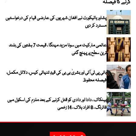
کرنے کا فیصلہ
چھی
پشاور ہائیکورٹ نے افغان شہریوں کی عارضی قیام کی درخواستیں
مسترد کر دیں
عالمی مارکیٹ میں سونا مزید مہنگا ، قیمت 7 ہفتوں کی بلند
ترین سطح پر پہنچ گئی
بانی پی ٹی آئی اور بشریٰ بی بی کی قیدِ تنہائی کیس، دلائل مکمل،
فیصلہ محفوظ
بینکاک ، دادا اور دادی کو قتل کرنے کے بعد ملزم کی اسکول میں
فائرنگ ، 8 افراد ہلاک ، 14 زخمی