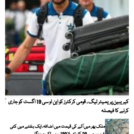
کیریبین پریمیئر لیگ ، قومی کرکٹرز کو این او سی 19 اگست کو جاری
آز
کرنے کا فیصلہ
چھی
ملک بھر میں آٹے کی قیمت میں اضافہ، ایک ہفتے میں کئی