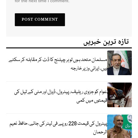
for the next time I comment.
تازہ ترین خبریں
مسلمان متحد ہوں تو ہر چیلنج کا ڈٹ کر مقابلہ کر سکتے
ہیں، ایرانی وزیر خارجہ
عوام کو جزوی ریلیف، پیٹرول، ڈیزل اور مٹی کے تیل کی
قیمتوں میں کمی
پیٹرول کی قیمت 228 روپے فی لیٹر کی جائے، حافظ نعیم
الرحمان