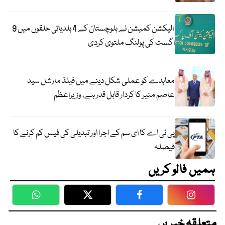
الیکشن کمیشن نے بلوچستان کے 4 بلدیاتی حلقوں میں 9
اگست کی پولنگ ملتوی کردی
معاہدے کو عملی شکل دینے میں فیلڈ مارشل سید
عاصم منیر کا کردار قابل قدر ہے، وزیراعظم
پی ٹی اے کا ای سم کے اجرا اور تبدیلی کی فیس کم کرنے کا
فیصلہ
ہمیں فالو کریں
WhatsApp
Twitter
Facebook
Faceboo
متعلقہ خبریں