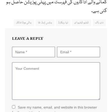
کمانے والے اداکاروں کی فہرست میں پہلی پوزیشن حاصل ہو
گئی ہے۔
دی راک
ڈبلیو ڈبلیو ای
نیا ریکارڈ
ہابس اینڈ شا
ہالی ووڈ اداکار
LEAVE A REPLY
Save my name, email, and website in this browser