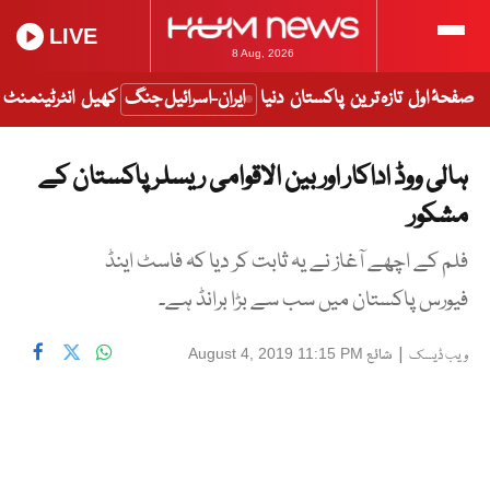
LIVE
8 Aug, 2026
صفحۂ اول
تازہ ترین
پاکستان
دنیا
ایران-اسرائیل جنگ
کھیل
انٹرٹینمنٹ
ہالی ووڈ اداکار اور بین الاقوامی ریسلر پاکستان کے
مشکور
فلم کے اچھے آغاز نے یہ ثابت کر دیا کہ فاسٹ اینڈ
فیورس پاکستان میں سب سے بڑا برانڈ ہے۔
|
شائع
August 4, 2019 11:15 PM
ویب ڈیسک