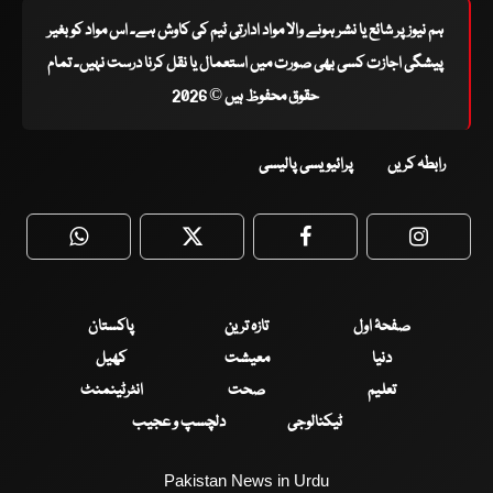
ہم نیوز پر شائع یا نشر ہونے والا مواد ادارتی ٹیم کی کاوش ہے۔ اس مواد کو بغیر
پیشگی اجازت کسی بھی صورت میں استعمال یا نقل کرنا درست نہیں۔ تمام
حقوق محفوظ ہیں © 2026
رابطہ کریں
پرائیویسی پالیسی
WhatsApp
Twitter
Facebook
Faceboo
صفحۂ اول
تازہ ترین
پاکستان
دنیا
معیشت
کھیل
تعلیم
صحت
انٹرٹینمنٹ
ٹیکنالوجی
دلچسپ و عجیب
Pakistan News in Urdu