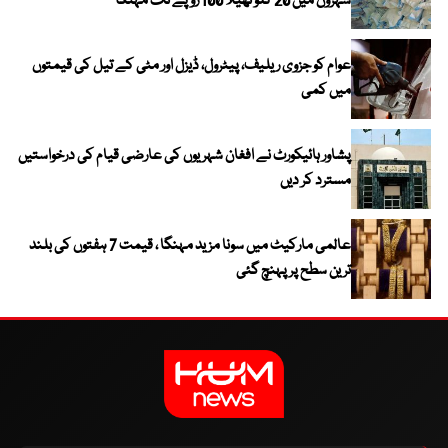
شہروں میں 20 کلو تھیلا 100 روپے تک مہنگا
عوام کو جزوی ریلیف، پیٹرول، ڈیزل اور مٹی کے تیل کی قیمتوں
میں کمی
پشاور ہائیکورٹ نے افغان شہریوں کی عارضی قیام کی درخواستیں
مسترد کر دیں
عالمی مارکیٹ میں سونا مزید مہنگا ، قیمت 7 ہفتوں کی بلند
ترین سطح پر پہنچ گئی