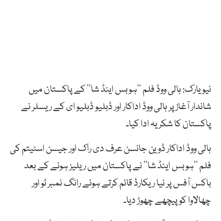
نیویارک: ہالی ووڈ فلم ’’ہوبس اینڈ شا‘‘ کے پاکستان میں
شاندار آغاز پر ہالی ووڈ اداکار اور ڈبلیو ڈبلیو ای کے ریسلر نے
پاکستان کا شکریہ ادا کیا۔
ہالی ووڈ اداکار ڈوین جانسن عرف دی راک اور جیسن اسٹیتم کی
فلم ’’ہوبس اینڈ شا‘‘ نے پاکستان میں ریلیز ہونے کے بعد
باکس آفس پر نیا ریکارڈ قائم کرتے ہوئے رانگ نمبر ٹو اور
چھالاوا کو پیچھے چھوڑ دیا۔