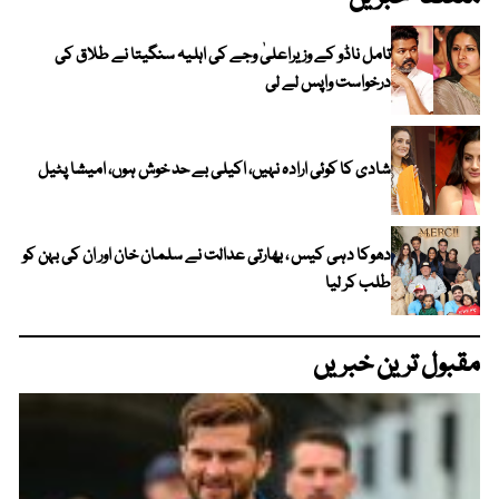
تامل ناڈو کے وزیراعلیٰ وجے کی اہلیہ سنگیتا نے طلاق کی
درخواست واپس لے لی
شادی کا کوئی ارادہ نہیں، اکیلی بے حد خوش ہوں، امیشا پٹیل
دھوکا دہی کیس ، بھارتی عدالت نے سلمان خان اور ان کی بہن کو
طلب کر لیا
مقبول ترین خبریں