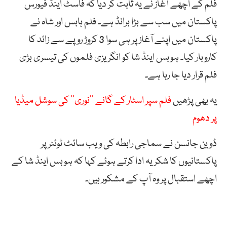
فلم کے اچھے آغاز نے یہ ثابت کر دیا کہ فاسٹ اینڈ فیورس
پاکستان میں سب سے بڑا برانڈ ہے۔ فلم ہابس اور شاہ نے
پاکستان میں اپنے آغاز پر ہی سوا 3 کروڑ روپے سے زائد کا
کاروبار کیا۔ ہوبس اینڈ شا کو انگریزی فلموں کی تیسری بڑی
فلم قرار دیا جا رہا ہے۔
یہ بھی پڑھیں
فلم سپر اسٹار کے گانے ’’نوری‘‘ کی سوشل میڈیا
پر دھوم
ڈوین جانسن نے سماجی رابطہ کی ویب سائٹ ٹوئٹر پر
پاکستانیوں کا شکریہ ادا کرتے ہوئے کہا کہ ہوبس اینڈ شا کے
اچھے استقبال پر وہ آپ کے مشکور ہیں۔