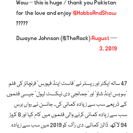
Wow – this is huge / thank you Pakistan
for the love and enjoy
@HobbsAndShaw
?????
August
— Dwayne Johnson (@TheRock)
3, 2019
47 سالہ ایکٹر اور ریسلر نے ’فاسٹ اینڈ فیورس‘ فرنچائز کی فلم
’ہوبس اینڈ شاؤ‘ اور ’جمانجی دی نیکسٹ لیول‘ جیسی فلموں
کے ذریعے سب سے زیادہ کمائی کی۔ جانسن نے رواں برس
سب سے زیادہ کمائی کرنے والی فلموں میں کام کیا اور 8 کروڑ
94 لاکھ ڈالرز کمائے، دی راک کو 2019 میں سب سے زیادہ