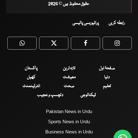
حقوق محفوظ ہیں © 2026
رابطہ کریں
پرائیویسی پالیسی
WhatsApp
Twitter
Facebook
Faceboo
صفحۂ اول
تازہ ترین
پاکستان
دنیا
معیشت
کھیل
تعلیم
صحت
انٹرٹینمنٹ
ٹیکنالوجی
دلچسپ و عجیب
Pakistan News in Urdu
Sports News in Urdu
Business News in Urdu