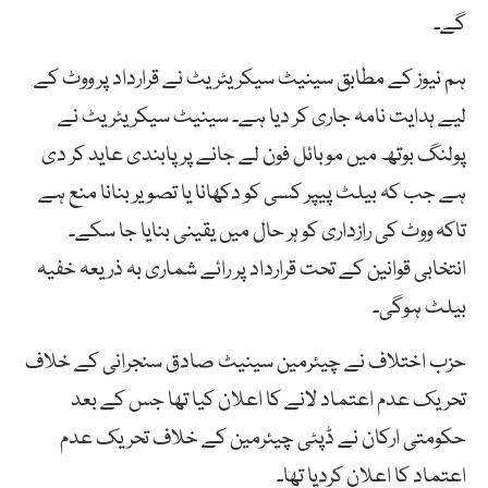
گے۔
ہم نیوز کے مطابق سینیٹ سیکریٹریٹ نے قرارداد پر ووٹ کے
لیے ہدایت نامہ جاری کر دیا ہے۔ سینیٹ سیکریٹریٹ نے
پولنگ بوتھ میں موبائل فون لے جانے پر پابندی عاید کر دی
ہے جب کہ بیلٹ پیپر کسی کو دکھانا یا تصویر بنانا منع ہے
تاکہ ووٹ کی رازداری کو ہر حال میں یقینی بنایا جا سکے۔
انتخابی قوانین کے تحت قرارداد پر رائے شماری بہ ذریعہ خفیہ
بیلٹ ہوگی۔
حزب اختلاف نے چیئرمین سینیٹ صادق سنجرانی کے خلاف
تحریک عدم اعتماد لانے کا اعلان کیا تھا جس کے بعد
حکومتی ارکان نے ڈپٹی چیئرمین کے خلاف تحریک عدم
اعتماد کا اعلان کردیا تھا۔