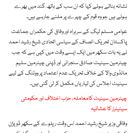
نشانہ بناتے ہوئے کہا کہ ان سب کے ہاتھ گند میں بھرے
ہوئے ہیں جو وہ قوم کے چہرے پر ملنے جارہے ہیں۔
عوامی مسلم لیگ کے سربراہ اور وفاق کی حکمراں جماعت
پاکستان تحریک انصاف کے سیاسی اتحادی شیخ رشید احمد
نے یہ بات سکھر میں ایک ایسے وقت میں کہی ہے کہ جب
چیئرمین سینیٹ صادق سنجرانی اور ڈپٹی چیئرمین سلیم
مانڈوی والا کے خلاف تحریک عدم اعتماد پر ووٹنگ کے لیے
سینیٹ اجلاس کی تیاریاں مکمل کر لی گئی ہیں۔
چیئرمین سینیٹ کامعاملہ، حزب اختلاف اور حکومتی
سینیٹرز کا عشائیہ
وفاقی وزیر شیخ رشید احمد اس وقت ریلوے کے سکھر ڈویژن