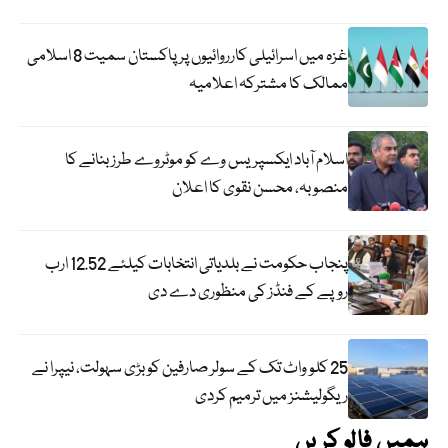
غزہ میں اسرائیلی کارروائیوں پر پاکستان سمیت 8 اسلامی
ممالک کا مشترکہ اعلامیہ
اسلام آباد ایکسپریس وے کو موٹروے طرز بنانے کا
منصوبہ، محسن نقوی کا اعلان
پنجاب حکومت نے بلدیاتی انتخابات کیلئے 12.52 ارب
روپے کے فنڈز کی منظوری دے دی
25 کلو واٹ تک کے سولر صارفین کو بڑی سہولت، نیپرا نے
ریگولیشنز میں ترمیم کردی
ہمیں فالو کریں