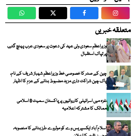
WhatsApp
Twitter
Facebook
Faceboo
متعلقہ خبریں
وزیراعظم سعودی ولی عہد کی دعوت پر سعودی عرب پہنچ گئے،
پر تپاک استقبال
چین کے صدر کا خصوصی خط وزیراعظم شہباز شریف کے نام،
پاک چین شراکت داری مزید مضبوط بنانے کے عزم کا اظہار
غزہ میں اسرائیلی کارروائیوں پر پاکستان سمیت 8 اسلامی
ممالک کا مشترکہ اعلامیہ
اسلام آباد ایکسپریس وے کو موٹروے طرز بنانے کا منصوبہ،