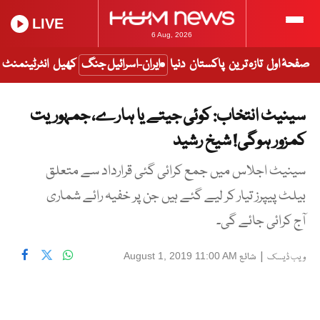
LIVE
6 Aug, 2026
صفحۂ اول
تازہ ترین
پاکستان
دنیا
ایران-اسرائیل جنگ
کھیل
انٹرٹینمنٹ
سینیٹ انتخاب: کوئی جیتے یا ہارے، جمہوریت
کمزور ہوگی! شیخ رشید
سینیٹ اجلاس میں جمع کرائی گئی قرارداد سے متعلق
بیلٹ پیپرز تیار کر لیے گئے ہیں جن پر خفیہ رائے شماری
آج کرائی جائے گی۔
|
شائع
August 1, 2019 11:00 AM
ویب ڈیسک