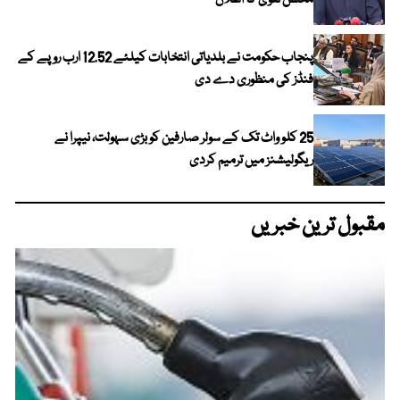
محسن نقوی کا اعلان
پنجاب حکومت نے بلدیاتی انتخابات کیلئے 12.52 ارب روپے کے
فنڈز کی منظوری دے دی
25 کلو واٹ تک کے سولر صارفین کو بڑی سہولت، نیپرا نے
ریگولیشنز میں ترمیم کردی
مقبول ترین خبریں