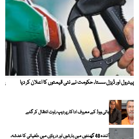
پیٹرول اور ڈیزل سستا، حکومت نے نئی قیمتوں کا اعلان کر دیا
پیٹ
بالی ووڈ کے معروف اداکار پردیپ راوت انتقال کر گئے
آئندہ 48 گھنٹوں میں بارشوں اور دریاؤں میں طغیانی کا خدشہ،