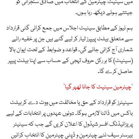
میں سینیٹ چیئرمین کے انتخاب میں صادق سنجرانی کو
جیتتے ہوئے دیکھ رہا ہوں۔
ہم نیوز کے مطابق سینیٹ اجلاس میں جمع کرائی گئی قرارداد
سے متعلق بیلٹ پیپرز تیار کر لیے گئے ہیں جن پر خفیہ رائے
شماری آج کرائی جائے گی۔ قواعد و ضوابط کے تحت ایوان بالا
(سینیٹ) کا ہر رکن حروف تہجی کے حساب سے اپنا بیلٹ پیپر
حاصل کرے گا۔
’چیئرمین سینیٹ کا جانا ٹھہر گیا‘
سینیٹرز کو قرارداد کے حق یا مخالفت میں ووٹ دے کر بیلٹ
باکس میں ڈالنا لازمی ہوگا۔ دونوں عہدوں پر انتخابات کے لیے
پریزائیڈنگ افسر شیڈول کا اعلان کریں گے جب کہ سینیٹر
بیرسٹر سیف نئے چیئرمین و ڈپٹی چیئرمین کا انتخاب کرائیں