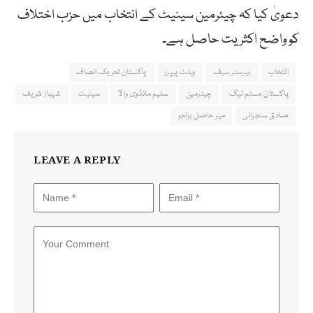
دعویٰ کیا کہ چیئرمین سینیٹ کے انتخاب میں حزب اختلاف
کو واضح اکثریت حاصل ہے۔
انتخاب
بیرسٹر سیف
بیلٹ پیپرز
پاکستان تحریک انصاف
پاکستان مسلم لیگ
چیئرمین
سلیم مانڈوی والا
سینیٹ
شہباز شریف
صادق سنجرانی
میر حاصل بزنجو
LEAVE A REPLY