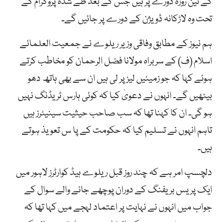
کے تین روزہ دورے پر ہیں جس کے بعد طے شدہ پروگرام کے
تحت وہ لاڑکانہ ڈویژن کے دورے پر جائیں گے۔
ہم نیوز کے مطابق وفاقی وزیر ریلوے نے جمعیت العلمائے
اسلام (ف) کے سربراہ مولانا فضل الرحمان کو مخاطب کرتے
ہوئے کہا کہ جو زمینیں لیز پر لی ہیں ان سے بھی ہاتھ دھو
بیٹھیں گے۔ انہوں نے دعویٰ کیا کہ کوئی ہارس ٹریڈنگ نہیں
ہو گی۔ ان کا کہنا تھا کہ سب صاحب حیثیت سینیٹرز ہیں
تاہم انہوں نے تسلیم کیا کہ حکومت کے پا س تعویذ ہوتے
ہیں۔
دلچسپ امر ہے کہ چند روز قبل ریلوے ہیڈ کوارٹرز لاہور میں
ایک پریس بریفنگ کے دوران پوچھے جانے والے سوال کے
جواب میں انہوں نے نہایت پر اعتماد لہجے میں کہا تھا کہ