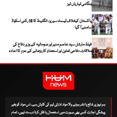
ہنگامی تیاریاں تیز
پاکستان کیخلاف ٹیسٹ سیریز ، انگلینڈ کا 16 رکنی اسکواڈ
سامنے آ گیا
فیلڈ مارشل سید عاصم منیر اور صومالیہ کے وزیر دفاع کی
ملاقات، دفاعی تعاون اور استعدادِ کار بڑھانے کے عزم کا اعادہ
ہم نیوز پر شائع یا نشر ہونے والا مواد ادارتی ٹیم کی کاوش ہے۔ اس مواد کو بغیر
پیشگی اجازت کسی بھی صورت میں استعمال یا نقل کرنا درست نہیں۔ تمام