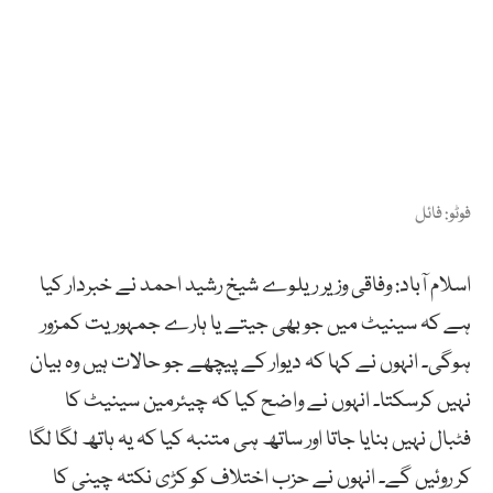
فوٹو: فائل
اسلام آباد: وفاقی وزیر ریلوے شیخ رشید احمد نے خبردار کیا
ہے کہ سینیٹ میں جو بھی جیتے یا ہارے جمہوریت کمزور
ہوگی۔ انہوں نے کہا کہ دیوار کے پیچھے جو حالات ہیں وہ بیان
نہیں کرسکتا۔ انہوں نے واضح کیا کہ چیئرمین سینیٹ کا
فٹبال نہیں بنایا جاتا اور ساتھ ہی متنبہ کیا کہ یہ ہاتھ لگا لگا
کر روئیں گے۔ انہوں نے حزب اختلاف کو کڑی نکتہ چینی کا