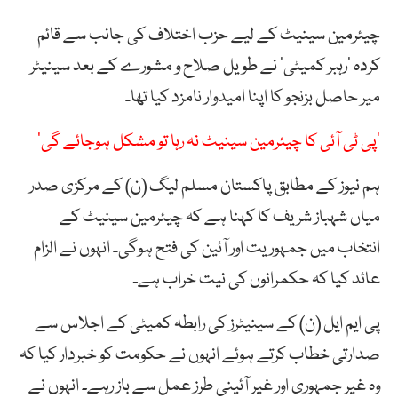
چیئرمین سینیٹ کے لیے حزب اختلاف کی جانب سے قائم
کردہ ’رہبر کمیٹی‘ نے طویل صلاح و مشورے کے بعد سینیٹر
میر حاصل بزنجو کا اپنا امیدوار نامزد کیا تھا۔
’پی ٹی آئی کا چیئرمین سینیٹ نہ رہا تو مشکل ہوجائے گی‘
ہم نیوز کے مطابق پاکستان مسلم لیگ (ن) کے مرکزی صدر
میاں شہباز شریف کا کہنا ہے کہ چیئرمین سینیٹ کے
انتخاب میں جمہوریت اور آئین کی فتح ہوگی۔ انہوں نے الزام
عائد کیا کہ حکمرانوں کی نیت خراب ہے۔
پی ایم ایل (ن) کے سینیٹرز کی رابطہ کمیٹی کے اجلاس سے
صدارتی خطاب کرتے ہوئے انہوں نے حکومت کو خبردار کیا کہ
وہ غیر جمہوری اور غیر آئینی طرز عمل سے باز رہے۔ انہوں نے