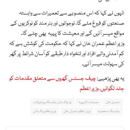
انہوں نے کہا کہ اس منصوبے سے تعمیرات سے وابستہ
صنعتوں کو فروغ ملے گا، نوجوانوں اور ہنر مند کو نوکریوں کے
مواقع میسر آئیں گے اور معیشت کا پہیہ بھی چلے گا۔
وزیر اعظم عمران خان نے کہا کہ حکومت کی کوشش ہے کہ
کم آمدنی والے افراد اور تنخواہ دار طبقے کو آسان شرائط پر گھر
کی سہولت میسر آئے۔
یہ بھی پڑھیے:
چیف جسٹس گھروں سے متعلق مقدمات کو
جلد لگوائیں، وزیر اعظم
عمران خان
معیشت کا پہیہ
نیا پاکستان ہاؤسنگ پراجیکٹ
ہاؤسنگ منصوبہ
وزیر اعظم عمران خان
وزیراعظم پاکستان