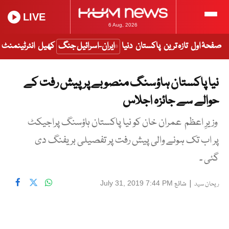
LIVE
6 Aug, 2026
صفحۂ اول
تازہ ترین
پاکستان
دنیا
ایران-اسرائیل جنگ
کھیل
انٹرٹینمنٹ
نیا پاکستان ہاؤسنگ منصوبے پر پیش رفت کے
حوالے سے جائزہ اجلاس
وزیرِ اعظم عمران خان کو نیا پاکستان ہاؤسنگ پراجیکٹ
پر اب تک ہونے والی پیش رفت پر تفصیلی بریفنگ دی
گئی ۔
|
شائع
July 31, 2019 7:44 PM
ریحان سید