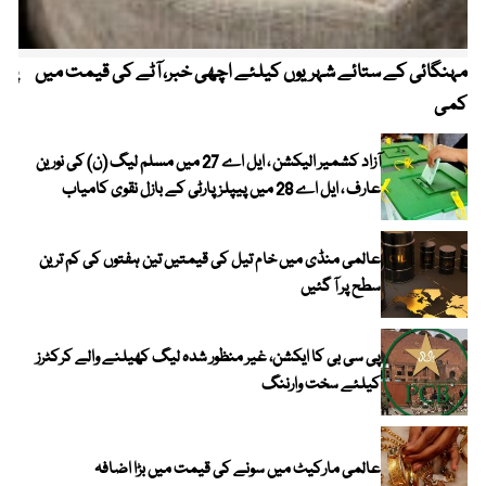
مہنگائی کے ستائے شہریوں کیلئے اچھی خبر، آٹے کی قیمت میں
پیٹ
کمی
آزاد کشمیر الیکشن ، ایل اے 27 میں مسلم لیگ (ن) کی نورین
عارف ، ایل اے 28 میں پیپلز پارٹی کے بازل نقوی کامیاب
عالمی منڈی میں خام تیل کی قیمتیں تین ہفتوں کی کم ترین
سطح پر آ گئیں
پی سی بی کا ایکشن، غیر منظور شدہ لیگ کھیلنے والے کرکٹرز
کیلئے سخت وارننگ
عالمی مارکیٹ میں سونے کی قیمت میں بڑا اضافہ