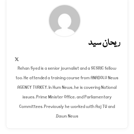
ریحان سید
X
(Twitter)
Rehan Syed is a senior journalist and a SESRIC fellow
too. He attended a training course from ANADOLU News
AGENCY TURKEY. In Hum News, he is covering National
issues, Prime Minister Office, and Parliamentary
Committees. Previously he worked with Aaj TV and
Dawn News.