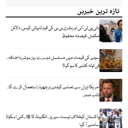
تازہ ترین خبریں
بانی پی ٹی آئی اور بشریٰ بی بی کی قیدِ تنہائی کیس، دلائل
مکمل، فیصلہ محفوظ
سونے کی قیمت میں مسلسل دوسرے روز ہوشربا اضافہ ،
فی تولہ کتنے کا ہو گیا؟
امریکا ایران سے نمٹنے کیلئے ہر ہتھیار استعمال کرے گا،
نائب صدر
پاکستان کیخلاف ٹیسٹ سیریز ، انگلینڈ کا 16 رکنی اسکواڈ
سامنے آ گیا