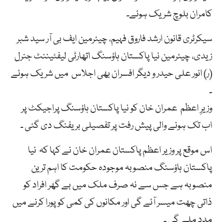
کامران بلوچ شریک ہوئے۔
سیکرٹری قانون ارشد فاروق فہیم، چیئرمین ایف بی آر سید شبر
زیدی، چیئرمین نیا پاکستان ہاؤسنگ اتھارٹی لیفٹیننٹ جنرل
(ر) انور علی حیدر و دیگر افسران بھی اجلاس میں شریک ہوئے
۔
وزیرِ اعظم عمران خان کو نیا پاکستان ہاؤسنگ پراجیکٹ پر
اب تک ہونے والی پیش رفت پر تفصیلی بریفنگ دی گئی ۔
اس موقع پر وزیر اعظم پاکستان عمران خان نے کہا کہ نیا
پاکستان ہاؤسنگ منصوبہ موجودہ حکومت کا اہم ترین
منصوبہ ہے جس سے نہ صرف ملک میں بے گھر افراد کو
ذاتی چھت میسر آئے گی اور مکانوں کی کمی کو پورا کرنے میں
مدد ملے گی ۔