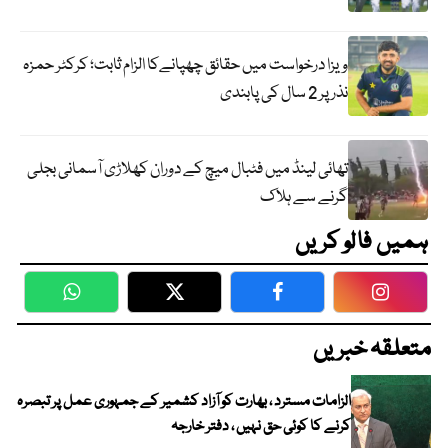
ویزا درخواست میں حقائق چھپانےکا الزام ثابت؛ کرکٹر حمزہ
نذر پر 2 سال کی پابندی
تھائی لینڈ میں فٹبال میچ کے دوران کھلاڑی آسمانی بجلی
گرنے سے ہلاک
ہمیں فالو کریں
WhatsApp
Twitter
Facebook
Faceboo
متعلقہ خبریں
الزامات مسترد ، بھارت کو آزاد کشمیر کے جمہوری عمل پر تبصرہ
کرنے کا کوئی حق نہیں ، دفتر خارجہ