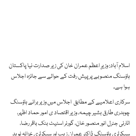
اسلام آباد: وزیرِ اعظم عمران خان کی زیر صدارت نیا پاکستان
ہاؤسنگ منصوبے پر پیش رفت کے حوالے سے جائزہ اجلاس
ہوا ہے۔
سرکاری اعلامیے کے مطابق اجلاس میں وزیر برائے ہاؤسنگ
چوہدری طارق بشیر چیمہ، وزیر اقتصاد ی امور حماد اظہر،
اٹارنی جنرل انور منصور خان، گورنر اسٹیٹ بنک باقر رضا،
سیکرٹری ہاؤسنگ ڈاکٹر عمران زیب اور سیکرٹری خزانہ نوید