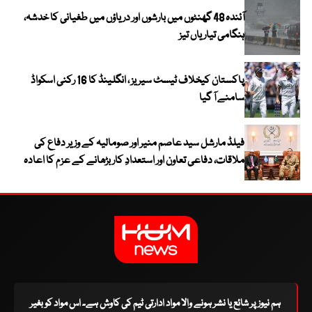
آئندہ 48 گھنٹوں میں بارشوں اور دریاؤں میں طغیانی کا خدشہ،
ہنگامی تیاریاں تیز
پاکستان کیخلاف ٹیسٹ سیریز ، انگلینڈ کا 16 رکنی اسکواڈ
سامنے آ گیا
فیلڈ مارشل سید عاصم منیر اور صومالیہ کے وزیر دفاع کی
ملاقات، دفاعی تعاون اور استعدادِ کار بڑھانے کے عزم کا اعادہ
ہم نیوز پر شائع یا نشر ہونے والا مواد ادارتی ٹیم کی کاوش ہے۔ اس مواد کو بغیر