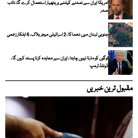
امریکا ایران سے نمٹنے کیلئے ہر ہتھیار استعمال کرے گا، نائب
صدر
جنوبی لبنان میں دھماکا ، 2 اسرائیلی میجر ہلاک ، 4 اہلکار زخمی
لوگوں کو مارنا نہیں چاہتا ، ایران سے معاہدہ کرنا پسند کروں گا ،
ڈونلڈ ٹرمپ
مقبول ترین خبریں