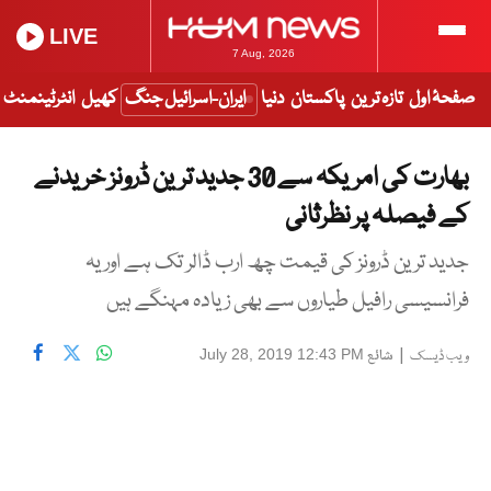
LIVE
7 Aug, 2026
صفحۂ اول
تازہ ترین
پاکستان
دنیا
ایران-اسرائیل جنگ
کھیل
انٹرٹینمنٹ
بھارت کی امریکہ سے 30 جدید ترین ڈرونز خریدنے
کے فیصلہ پر نظرثانی
جدید ترین ڈرونز کی قیمت چھ ارب ڈالر تک ہے اور یہ
فرانسیسی رافیل طیاروں سے بھی زیادہ مہنگے ہیں
|
شائع
July 28, 2019 12:43 PM
ویب ڈیسک