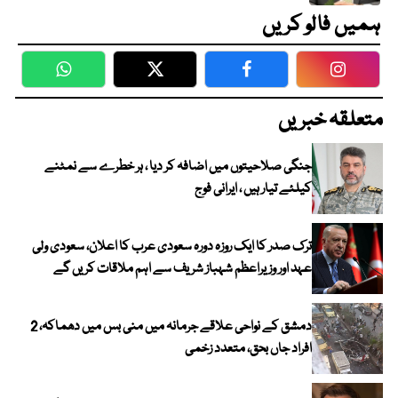
ہمیں فالو کریں
WhatsApp
Twitter
Facebook
Faceboo
متعلقہ خبریں
جنگی صلاحیتوں میں اضافہ کر دیا ، ہر خطرے سے نمٹنے
کیلئے تیار ہیں ، ایرانی فوج
ترک صدر کا ایک روزہ دورہ سعودی عرب کا اعلان، سعودی ولی
عہد اور وزیراعظم شہباز شریف سے اہم ملاقات کریں گے
دمشق کے نواحی علاقے جرمانہ میں منی بس میں دھماکہ، 2
افراد جاں بحق، متعدد زخمی