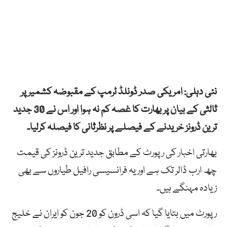
نئی دہلی: امریکی صدر ڈونلڈ ٹرمپ کے مقبوضہ کشمیر پر
ثالثی کے بیان پر بھارت کا غصہ کم نہ ہوا اور اس نے 30 جدید
ترین ڈرونز خریدنے کے فیصلے پر نظرثانی کا فیصلہ کرلیا۔
بھارتی اخبار کی رپورٹ کے مطابق جدید ترین ڈرونز کی قیمت
چھ ارب ڈالر تک ہے اور یہ فرانسیسی رافیل طیاروں سے بھی
زیادہ مہنگے ہیں۔
رپورٹ میں بتایا گیا کہ اسی ڈرون کو 20 جون کو ایران نے خلیج