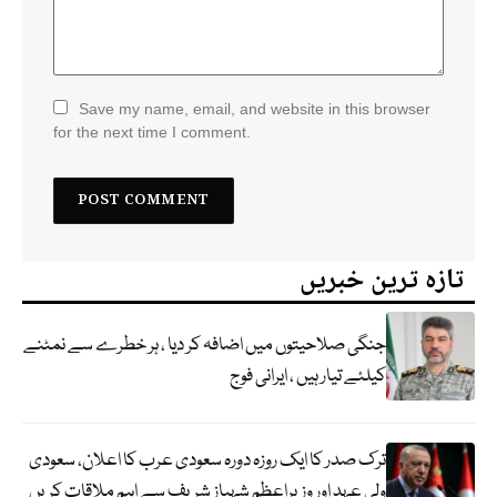
Save my name, email, and website in this browser
for the next time I comment.
تازہ ترین خبریں
جنگی صلاحیتوں میں اضافہ کر دیا ، ہر خطرے سے نمٹنے
کیلئے تیار ہیں ، ایرانی فوج
ترک صدر کا ایک روزہ دورہ سعودی عرب کا اعلان، سعودی
ولی عہد اور وزیراعظم شہباز شریف سے اہم ملاقات کریں