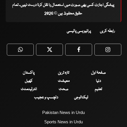
پیشگی اجازت کسی بھی صورت میں استعمال یا نقل کرنا درست نہیں۔ تمام
حقوق محفوظ ہیں © 2026
رابطہ کریں
پرائیویسی پالیسی
WhatsApp
Twitter
Facebook
Faceboo
صفحۂ اول
تازہ ترین
پاکستان
دنیا
معیشت
کھیل
تعلیم
صحت
انٹرٹینمنٹ
ٹیکنالوجی
دلچسپ و عجیب
Pakistan News in Urdu
Sports News in Urdu