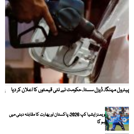
پیٹرول مہنگا، ڈیزل سستا، حکومت نے نئی قیمتوں کا اعلان کر دیا
پنج
ویمنز ایشیا کپ 2026، پاکستان اور بھارت کا مقابلہ دبئی میں
ہو گا