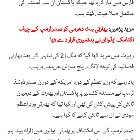
فارس میں مار گرایا تھا جبکہ پاکستان ان سے نمٹنے کی
مکمل صلاحیت رکھتا ہے۔
مزید پڑھیں:
بھارتی ہٹ دھرمی کو صدر ٹرمپ کے چیف
اکنامک ایڈوائزر نے بدتمیزی قرار دے دیا
رپورٹ میں مزید کہا گیا کہ مگ 21 کی تباہی کے بعد بھارتی
فضائیہ کی توجہ لانگ رینج میزائل خریدنے پر ہے۔
یاد رہے کہ وزیراعظم کے دورہ امریکہ کے دوران صدر ڈونلڈ
ٹرمپ نے مسئلہ کشمیر پر پاکستان اور بھارت کے درمیان
ثالثی کی پیش کش کی تھی اور کہا تھا کہ بھارتی وزیراعظم
مودی نے ان سے ثالثی کرنے کا کہا ہے۔
صدر ٹرمپ کے اس انکشاف پر بھارتی ایوانوں میں زلزلہ پیدا ہو