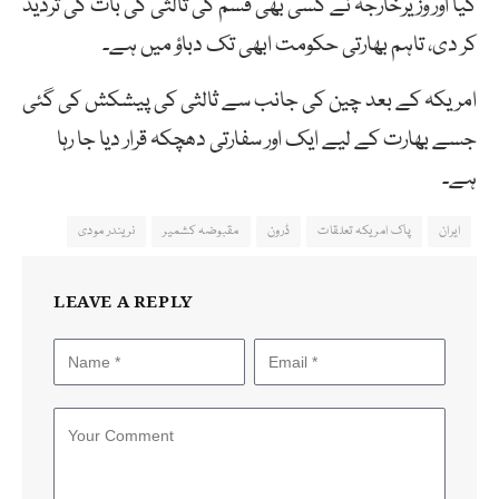
گیا اور وزیرخارجہ نے کسی بھی قسم کی ثالثی کی بات کی تردید
کر دی، تاہم بھارتی حکومت ابھی تک دباؤ میں ہے۔
امریکہ کے بعد چین کی جانب سے ثالثی کی پیشکش کی گئی
جسے بھارت کے لیے ایک اور سفارتی دھچکہ قرار دیا جا رہا
ہے۔
ایران
پاک امریکہ تعلقات
ڈرون
مقبوضہ کشمیر
نریندر مودی
LEAVE A REPLY