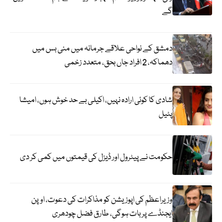
گے
دمشق کے نواحی علاقے جرمانہ میں منی بس میں
دھماکہ، 2 افراد جاں بحق، متعدد زخمی
شادی کا کوئی ارادہ نہیں، اکیلی بے حد خوش ہوں، امیشا
پٹیل
حکومت نے پیٹرول اور ڈیزل کی قیمتوں میں کمی کر دی
وزیراعظم کی اپوزیشن کو مذاکرات کی دعوت، اوپن
ایجنڈے پر بات ہوگی، طارق فضل چودھری