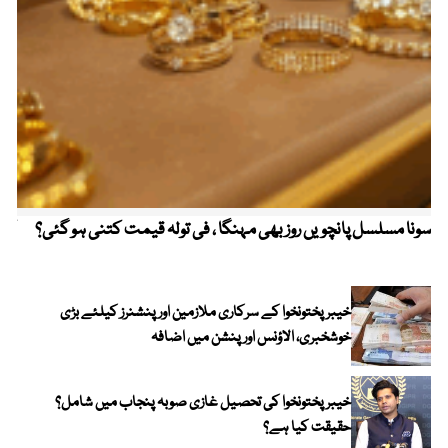
سونا مسلسل پانچویں روز بھی مہنگا ، فی تولہ قیمت کتنی ہو گئی؟
کولم
خیبرپختونخوا کے سرکاری ملازمین اور پنشنرز کیلئے بڑی
خوشخبری، الاؤنس اور پنشن میں اضافہ
خیبر پختونخوا کی تحصیل غازی صوبہ پنجاب میں شامل؟
حقیقت کیا ہے؟