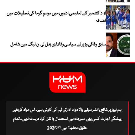
آزاد کشمیر کے تعلیمی اداروں میں موسم گرما کی تعطیلات میں
اضافہ
سابق وفاقی وزیر نے سیاسی وفاداری بدل لی، ن لیگ میں شامل
ہم نیوز پر شائع یا نشر ہونے والا مواد ادارتی ٹیم کی کاوش ہے۔ اس مواد کو بغیر
پیشگی اجازت کسی بھی صورت میں استعمال یا نقل کرنا درست نہیں۔ تمام
حقوق محفوظ ہیں © 2026