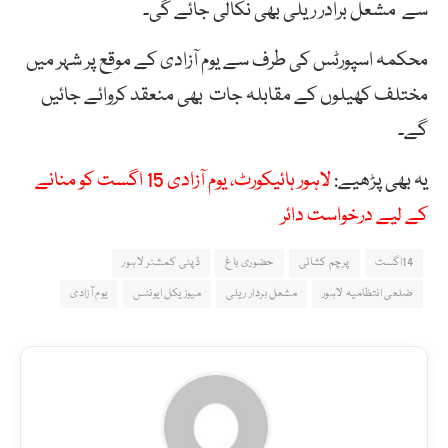
سے مشعل برادر ریلی بھی نکالی جائے گی۔
محکمہ اسپورٹس کی طرف سے یوم آزادی کے موقع پر شہر میں
مختلف کھیلوں کے مقابلہ جات بھی منعقد کروائے جائیں
گے۔
یہ بھی پڑھیے:
لاہور ہائیکورٹ، یوم آزادی 15 اگست کو منانے
کے لیے درخواست دائر
14اگست
پرچم کشائی
حضوری باغ
ڈپٹی کمشنر لاہور
ضلعی انتظامیہ لاہور
مشعل بردار ریلی
میوزیکل ایونٹس
یوم آزادی