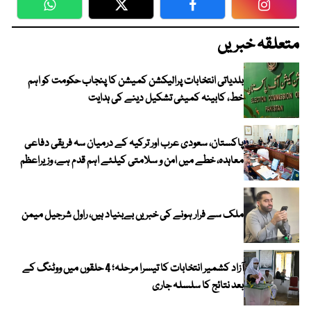
WhatsApp
Twitter
Facebook
Faceboo
متعلقہ خبریں
بلدیاتی انتخابات پرالیکشن کمیشن کا پنجاب حکومت کو اہم
خط، کابینہ کمیٹی تشکیل دینے کی ہدایت
پاکستان، سعودی عرب اور ترکیہ کے درمیان سہ فریقی دفاعی
معاہدہ، خطے میں امن و سلامتی کیلئے اہم قدم ہے، وزیراعظم
ملک سے فرار ہونے کی خبریں بےبنیاد ہیں، راول شرجیل میمن
آزاد کشمیر انتخابات کا تیسرا مرحلہ؛ 4 حلقوں میں ووٹنگ کے
بعد نتائج کا سلسلہ جاری