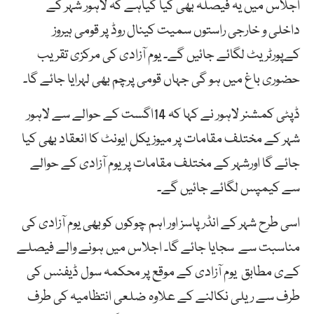
اجلاس میں یہ فیصلہ بھی کیا گیاہے کہ لاہور شہر کے
داخلی و خارجی راستوں سمیت کینال روڈ پر قومی ہیروز
کےپورٹریٹ لگائے جائیں گے۔ یوم آزادی کی مرکزی تقریب
حضوری باغ میں ہو گی جہاں قومی پرچم بھی لہرایا جائے گا۔
ڈپٹی کمشنر لاہور نے کہا کہ 14اگست کے حوالے سے لاہور
شہر کے مختلف مقامات پر میوزیکل ایونٹ کا انعقاد بھی کیا
جائے گا اورشہر کے مختلف مقامات پر یوم آزادی کے حوالے
سے کیمپس لگائے جائیں گے۔
اسی طرح شہر کے انڈر پاسز اور اہم چوکوں کوبھی یوم آزادی کی
مناسبت سے سجایا جائے گا۔ اجلاس میں ہونے والے فیصلے
کےی مطابق یوم آزادی کے موقع پر محکمہ سول ڈیفنس کی
طرف سے ریلی نکالنے کے علاوہ ضلعی انتظامیہ کی طرف