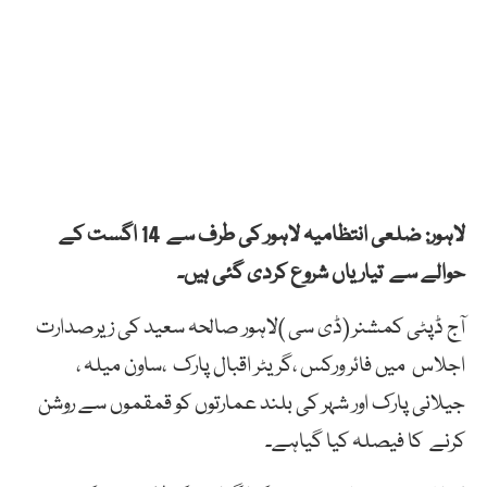
لاہور: ضلعی انتظامیہ لاہور کی طرف سے 14 اگست کے
حوالے سے تیاریاں شروع کردی گئی ہیں۔
آج ڈپٹی کمشنر (ڈی سی )لاہور صالحہ سعید کی زیرصدارت
اجلاس میں فائر ورکس ،گریٹر اقبال پارک ،ساون میلہ ،
جیلانی پارک اور شہر کی بلند عمارتوں کو قمقموں سے روشن
کرنے کا فیصلہ کیا گیاہے۔