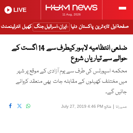
LIVE
11 Aug, 2026
صفحۂ اول
تازہ ترین
پاکستان
دنیا
ایران-اسرائیل جنگ
کھیل
انٹرٹینمنٹ
ضلعی انتظامیہ لاہور کیطرف سے 14 اگست کے
حوالے سے تیاریاں شروع
محکمہ اسپورٹس کی طرف سے یوم آزادی کے موقع پر شہر
میں مختلف کھیلوں کے مقابلہ جات بھی منعقد کروائے
جائیں گے۔
|
شائع
July 27, 2019 4:46 PM
عمیر رانا