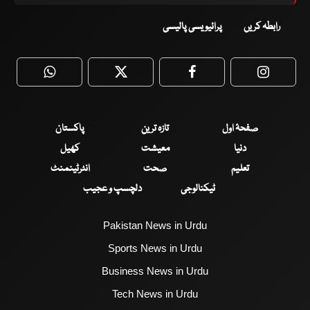
رابطہ کریں
پرائیویسی پالیسی
WhatsApp
Twitter
Facebook
Faceboo
صفحۂ اول
تازہ ترین
پاکستان
دنیا
معیشت
کھیل
تعلیم
صحت
انٹرٹینمنٹ
ٹیکنالوجی
دلچسپ و عجیب
Pakistan News in Urdu
Sports News in Urdu
Business News in Urdu
Tech News in Urdu