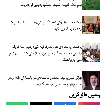
اہم خط، کابینہ کمیٹی تشکیل دینے کی ہدایت
مکہ معاہدہ انتہائی خطرناک پیش رفت ہے، اسرائیل کا
ردعمل سامنے آگیا
پاکستان، سعودی عرب اور ترکیہ کے درمیان سہ فریقی
دفاعی معاہدہ، خطے میں امن و سلامتی کیلئے اہم قدم
ہے، وزیراعظم
ایرانی سپریم لیڈر مجتبیٰ خامنہ ای نے پاسدارانِ انقلاب اور
مسلح افواج میں نئی تقرریاں کر دیں
ہمیں فالو کریں