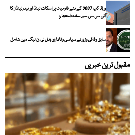
ورلڈ کپ 2027 کے نئے فارمیٹ پر اسکاٹ لینڈ اور نیدرلینڈز کا
آئی سی سی سے سخت احتجاج
سابق وفاقی وزیر نے سیاسی وفاداری بدل لی، ن لیگ میں شامل
مقبول ترین خبریں