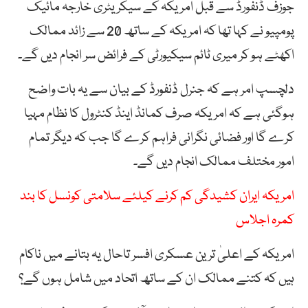
جوزف ڈنفورڈ سے قبل امریکہ کے سیکریٹری خارجہ مائیک
پومپیو نے کہا تھا کہ امریکہ کے ساتھ 20 سے زائد ممالک
اکھٹے ہو کر میری ٹائم سیکیورٹی کے فرائض سر انجام دیں گے۔
دلچسپ امر ہے کہ جنرل ڈنفورڈ کے بیان سے یہ بات واضح
ہوگئی ہے کہ امریکہ صرف کمانڈ اینڈ کنٹرول کا نظام مہیا
کرے گا اور فضائی نگرانی فراہم کرے گا جب کہ دیگر تمام
امور مختلف ممالک انجام دیں گے۔
امریکہ ایران کشیدگی کم کرنے کیلئے سلامتی کونسل کا بند
کمرہ اجلاس
امریکہ کے اعلیٰ ترین عسکری افسر تاحال یہ بتانے میں ناکام
ہیں کہ کتنے ممالک ان کے ساتھ اتحاد میں شامل ہوں گے؟