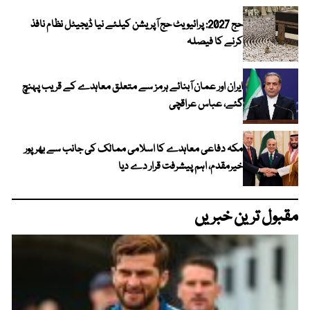
حج 2027: پرائیویٹ حج آپریشن کیلئے نیا ڈیجیٹل نظام نافذ
کرنے کا فیصلہ
ایران اور عمان آبنائے ہرمز سے متعلق معاہدے کے قریب پہنچ
گئے، عباس عراقچی
مکہ دفاعی معاہدے کا اسلامی ممالک کی جانب سے بھرپور
خیرمقدم، اہم پیشرفت قرار دے دیا
مقبول ترین خبریں