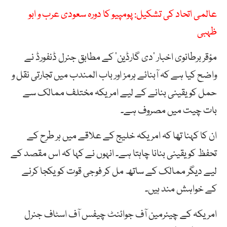
عالمی اتحاد کی تشکیل: پومپیو کا دورہ سعودی عرب و ابو
ظہبی
مؤقر برطانوی اخبار ’دی گارڈین‘ کے مطابق جنرل ڈنفورڈ نے
واضح کیا ہے کہ آبنائے ہرمز اور باب المندب میں تجارتی نقل و
حمل کو یقینی بنانے کے لیے امریکہ مختلف ممالک سے
بات چیت میں مصروف ہے۔
ان کا کہنا تھا کہ امریکہ خلیج کے علاقے میں ہر طرح کے
تحفظ کو یقینی بنانا چاہتا ہے۔ انہوں نے کہا کہ اس مقصد کے
لیے دیگر ممالک کے ساتھ مل کر فوجی قوت کو یکجا کرنے
کے خواہش مند ہیں۔
امریکہ کے چیئرمین آف جوائنٹ چیفس آف اسٹاف جنرل