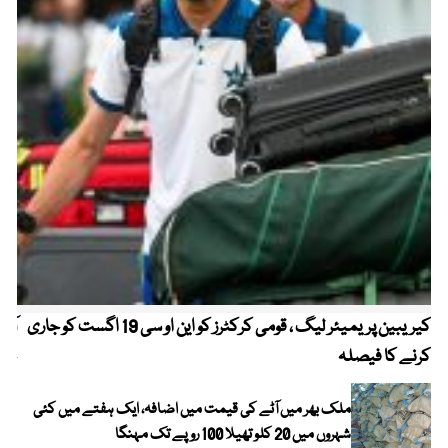
کیریبین پریمیئر لیگ ، قومی کرکٹرز کو این او سی 19 اگست کو جاری
آز
کرنے کا فیصلہ
چھی
ملک بھر میں آٹے کی قیمت میں اضافہ، ایک ہفتے میں کئی
شہروں میں 20 کلو تھیلا 100 روپے تک مہنگا