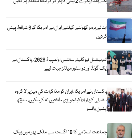
یکے بعد دیگرے 2 ہیلی کاپٹر گر کر تباہ؛ متعدد ہلاکتیں
آبنائے ہرمز کھولنے کیلئے ایران نے امریکا کو 6 شرائط پیش
کر دیں
انٹرنیشنل نیوکلیئر سائنس اولمپیاڈ 2026، پاکستان نے
ایک گولڈ اور دو سلور میڈلز جیت لیے
پاکستان نے امریکا، ایران کو مذاکرات کی میز پر لا کر وہ
سفارتی کردار اداکیا جو بڑی طاقتیں نہ کرسکیں، ساؤتھ
ایشین وائسز
جماعت اسلامی کا 16 اگست سے ملک بھر میں بیک