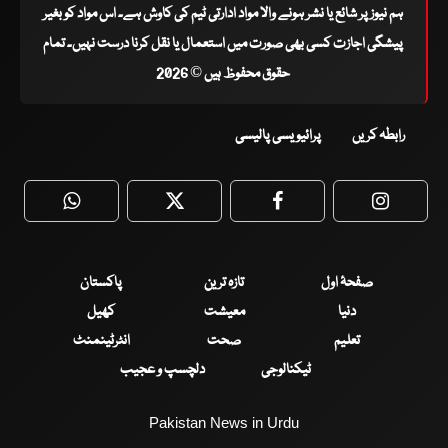
ہم نیوز پر شائع یا نشر ہونے والا مواد ادارتی ٹیم کی کاوش ہے۔ اس مواد کو بغیر
پیشگی اجازت کسی بھی صورت میں استعمال یا نقل کرنا درست نہیں۔ تمام
حقوق محفوظ ہیں © 2026
رابطہ کریں
پرائیویسی پالیسی
WhatsApp
Twitter
Facebook
Faceboo
صفحۂ اول
تازہ ترین
پاکستان
دنیا
معیشت
کھیل
تعلیم
صحت
انٹرٹینمنٹ
ٹیکنالوجی
دلچسپ و عجیب
Pakistan News in Urdu