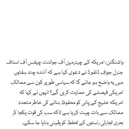
واشنگٹن: امریکہ کے چیئرمین آف جوائنٹ چیفس آف اسٹاف
جنرل جوزف ڈنفورڈ نے دعویٰ کیا ہے کہ آئندہ چند ہفتوں
میں یہ واضح ہو جائے گا کہ سیاسی طور پر کون سے ممالک
امریکی فیصلے کی حمایت کریں گے؟ انہوں نے کہا کہ
امریکہ خلیج کے پانی کو محفوظ بنانے کی خاطر متعدد
ممالک سے بات چیت کررہا ہے تاکہ سب کی قوت یکجا کر
بحری تجارتی راستوں کے تحفظ کو یقینی بنایا جا سکے۔