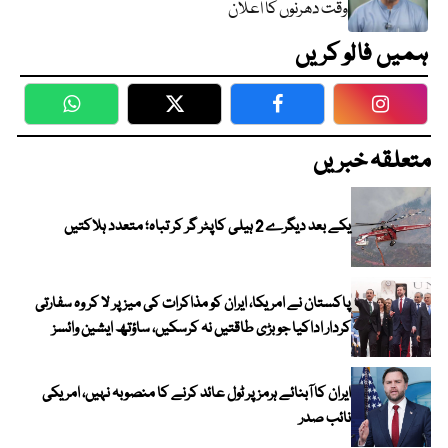
وقت دھرنوں کا اعلان
ہمیں فالو کریں
WhatsApp
Twitter
Facebook
Faceboo
متعلقہ خبریں
یکے بعد دیگرے 2 ہیلی کاپٹر گر کر تباہ؛ متعدد ہلاکتیں
پاکستان نے امریکا، ایران کو مذاکرات کی میز پر لا کر وہ سفارتی
کردار اداکیا جو بڑی طاقتیں نہ کرسکیں، ساؤتھ ایشین وائسز
ایران کا آبنائے ہرمز پر ٹول عائد کرنے کا منصوبہ نہیں، امریکی
نائب صدر