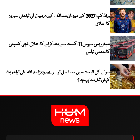
ورلڈ کپ 2027 کے میزبان ممالک کے درمیان ٹی ٹوئنٹی سیریز
کا اعلان
میٹرو بس سروس 11 اگست سے بند کرنے کا اعلان، نجی کمپنی
کا حتمی نوٹس
سونے کی قیمت میں مسلسل تیسرے روز بڑا اضافہ ، فی تولہ ریٹ
کہاں تک جا پہنچا؟