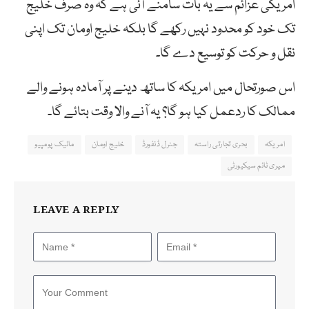
امریکی عزائم سے یہ بات سامنے آئی ہے کہ وہ صرف خلیج
تک خود کو محدود نہیں رکھے گا بلکہ خلیج اومان تک اپنی
نقل و حرکت کو توسیع دے گا۔
اس صورتحال میں امریکہ کا ساتھ دینے پر آمادہ ہونے والے
ممالک کا ردعمل کیا ہو گا؟ یہ آنے والا وقت بتائے گا۔
امریکہ
بحری تجارتی راستہ
جنرل ڈنفورڈ
خلیج اومان
مائیک پومپیو
میری ٹائم سیکیورٹی
LEAVE A REPLY