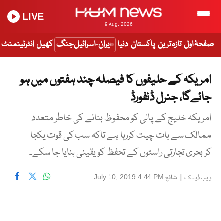
LIVE
9 Aug, 2026
صفحۂ اول
تازہ ترین
پاکستان
دنیا
ایران-اسرائیل جنگ
کھیل
انٹرٹینمنٹ
امریکہ کے حلیفوں کا فیصلہ چند ہفتوں میں ہو
جائےگا، جنرل ڈنفورڈ
امریکہ خلیج کے پانی کو محفوظ بنانے کی خاطر متعدد
ممالک سے بات چیت کررہا ہے تاکہ سب کی قوت یکجا
کر بحری تجارتی راستوں کے تحفظ کو یقینی بنایا جا سکے۔
|
شائع
July 10, 2019 4:44 PM
ویب ڈیسک