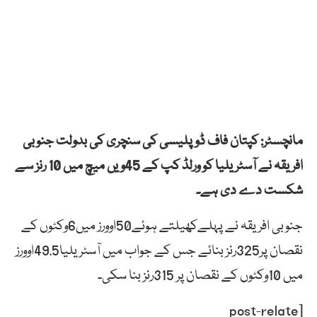
مانچسٹر: کپتان فاف ڈوپلیسی کی سنچری کی بدولت جنوبی
افریقہ نے آسٹریلیا کو ورلڈ کپ کے 45ویں میچ میں 10 رنز سے
شکست دے دی ہے۔
جنوبی افریقہ نے پہلےکھیلتے ہوئے50اوورز میں6وکٹوں کے
نقصان پر325رنز بنائے جس کے جواب میں آسٹریلیا49.5اوورز
میں 10وکٹوں کے نقصان پر 315رنز بنا سکی۔
[post-relate