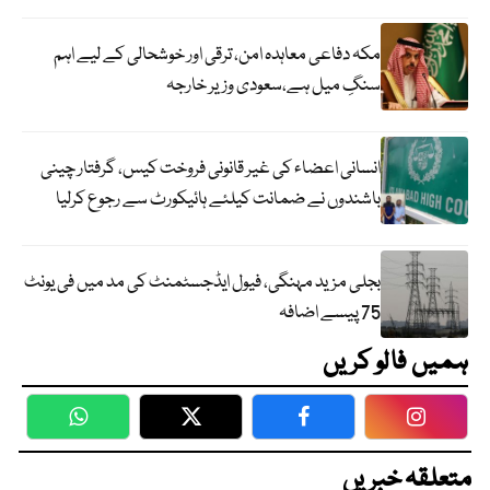
مکہ دفاعی معاہدہ امن، ترقی اور خوشحالی کے لیے اہم
سنگِ میل ہے،سعودی وزیر خارجہ
انسانی اعضاء کی غیر قانونی فروخت کیس، گرفتار چینی
باشندوں نے ضمانت کیلئے ہائیکورٹ سے رجوع کرلیا
بجلی مزید مہنگی، فیول ایڈجسٹمنٹ کی مد میں فی یونٹ
75 پیسے اضافہ
ہمیں فالو کریں
WhatsApp
Twitter
Facebook
Faceboo
متعلقہ خبریں