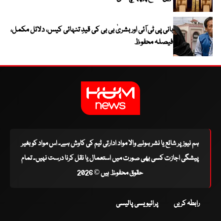
بانی پی ٹی آئی اور بشریٰ بی بی کی قیدِ تنہائی کیس، دلائل مکمل،
فیصلہ محفوظ
ہم نیوز پر شائع یا نشر ہونے والا مواد ادارتی ٹیم کی کاوش ہے۔ اس مواد کو بغیر
پیشگی اجازت کسی بھی صورت میں استعمال یا نقل کرنا درست نہیں۔ تمام
حقوق محفوظ ہیں © 2026
رابطہ کریں
پرائیویسی پالیسی