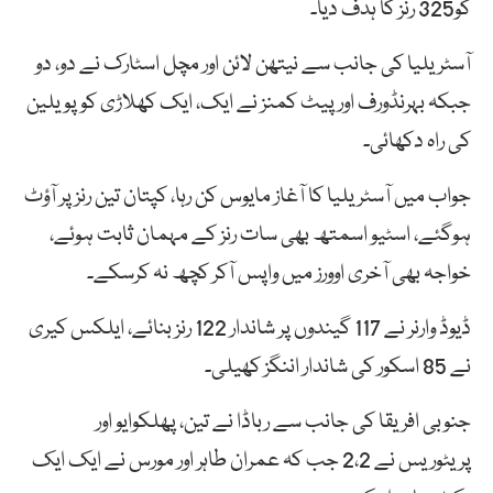
کو325 رنز کا ہدف دیا۔
آسٹریلیا کی جانب سے نیتھن لائن اور مچل اسٹارک نے دو، دو
جبکہ بہرنڈورف اور پیٹ کمنز نے ایک، ایک کھلاڑی کو پویلین
کی راہ دکھائی۔
جواب میں آسٹریلیا کا آغاز مایوس کن رہا، کپتان تین رنز پر آؤٹ
ہوگئے، اسٹیو اسمتھ بھی سات رنز کے مہمان ثابت ہوئے،
خواجہ بھی آخری اوورز میں واپس آکر کچھ نہ کرسکے۔
ڈیوڈ وارنر نے 117 گیندوں پر شاندار 122 رنز بنائے، ایلکس کیری
نے 85 اسکور کی شاندار اننگز کھیلی۔
جنوبی افریقا کی جانب سے رباڈا نے تین، پھلکوایو اور
پریٹوریس نے 2،2 جب کہ عمران طاہر اور مورس نے ایک ایک