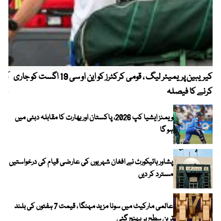
کیریبین پریمیئر لیگ ، قومی کرکٹرز کو این او سی 19 اگست کو جاری
آز
کرنے کا فیصلہ
چھی
ویمنز ایشیا کپ 2026، پاکستان اور بھارت کا مقابلہ دبئی میں
ہو گا
پشاور ہائیکورٹ نے افغان شہریوں کی عارضی قیام کی درخواستیں
مسترد کر دیں
عالمی مارکیٹ میں سونا مزید مہنگا ، قیمت 7 ہفتوں کی بلند
ترین سطح پر پہنچ گئی