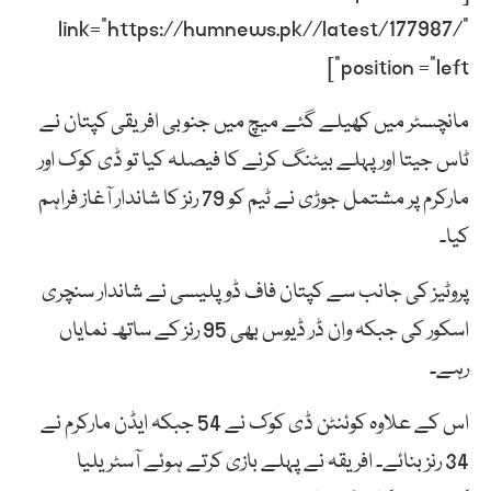
link=”https://humnews.pk//latest/177987/”
position =”left”]
مانچسٹر میں کھیلے گئے میچ میں جنوبی افریقی کپتان نے
ٹاس جیتا اور پہلے بیٹنگ کرنے کا فیصلہ کیا تو ڈی کوک اور
مارکرم پر مشتمل جوڑی نے ٹیم کو 79 رنز کا شاندار آغاز فراہم
کیا۔
پروٹیز کی جانب سے کپتان فاف ڈوپلیسی نے شاندار سنچری
اسکور کی جبکہ وان ڈر ڈیوس بھی 95 رنز کے ساتھ نمایاں
رہے۔
اس کے علاوہ کوئنٹن ڈی کوک نے 54 جبکہ ایڈن مارکرم نے
34 رنز بنائے۔ افریقہ نے پہلے بازی کرتے ہوئے آسٹریلیا