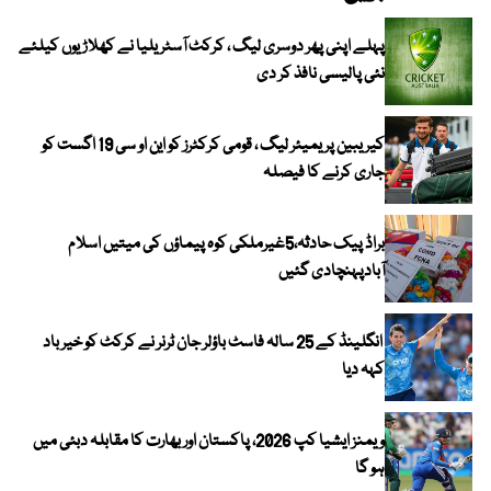
پہلے اپنی پھر دوسری لیگ ، کرکٹ آسٹریلیا نے کھلاڑیوں کیلئے
نئی پالیسی نافذ کر دی
کیریبین پریمیئر لیگ ، قومی کرکٹرز کو این او سی 19 اگست کو
جاری کرنے کا فیصلہ
براڈ پیک حادثہ،5غیرملکی کوہ پیماؤں کی میتیں اسلام
آبادپہنچادی گئیں
انگلینڈ کے 25 سالہ فاسٹ باؤلر جان ٹرنر نے کرکٹ کو خیر باد
کہہ دیا
ویمنز ایشیا کپ 2026، پاکستان اور بھارت کا مقابلہ دبئی میں
ہو گا