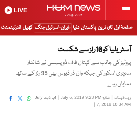
LIVE
7 Aug, 2026
صفحۂ اول
تازہ ترین
پاکستان
دنیا
ایران-اسرائیل جنگ
کھیل
انٹرٹینمنٹ
آسٹریلیا کو 10رنز سے شکست
پروٹیز کی جانب سے کپتان فاف ڈوپلیسی نے شاندار
سنچری اسکور کی جبکہ وان ڈر ڈیوس بھی 95 رنز کے ساتھ
نمایاں رہے
|
شائع
|
اپ ڈیٹ
July
July 6, 2019 9:23 PM
ویب ڈیسک
|
7, 2019 10:34 AM