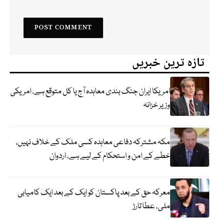
تازہ ترین خبریں
امریکا ایران جنگ بندی معاہدہ آج یا کل متوقع ہے، امریکی
وزیر خزانہ
مکہ مشترکہ دفاعی معاہدہ کسی ملک کے خلاف نہیں،
خطے کے امن و استحکام کے لیے ہے، اردوان
معرکہ حق کے بعد پاکستان کو ایک کے بعد ایک کامیابی
ملی، عطا تارڑ