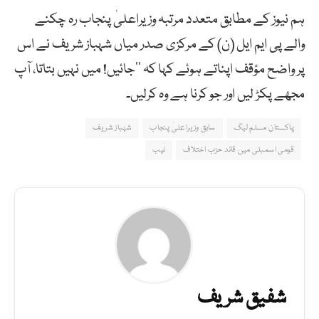
ہم نیوز کے مطابق متعدد مرتبہ وزیراعلیٰ پنجاب رہ چکنے
والے پی ایم ایل (ن) کے مرکزی صدر میاں شہباز شریف نے اس
پر واضح مؤقف اپناتے ہوئے کہا کہ ’’جائیں! میں نہیں بتاتا، آپ
مجھے پکڑ لیں اور جو کرنا ہے وہ کرلیں۔
پاکستان مسلم لیگ
سابق وزیراعلیٰ پنجاب
شہباز شریف
قومی اسمبلی میں قائد حزب اختلاف
نیب
شفیق شریف