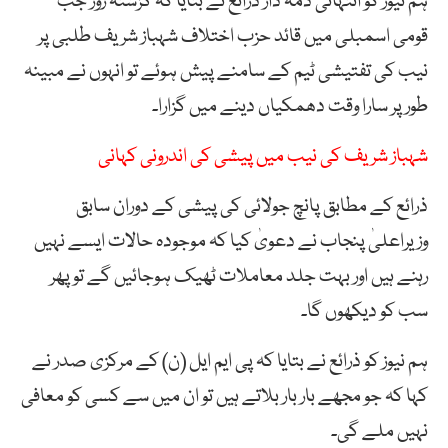
ہم نیوز کو انتہائی ذمہ دار ذرائع نے بتایا کہ گزشتہ روز جب
قومی اسمبلی میں قائد حزب اختلاف شہباز شریف طلبی پر
نیب کی تفتیشی ٹیم کے سامنے پیش ہوئے تو انہوں نے مبینہ
طور پر سارا وقت دھمکیاں دینے میں گزارا۔
شہباز شریف کی نیب میں پیشی کی اندرونی کہانی
ذرائع کے مطابق پانچ جولائی کی پیشی کے دوران سابق
وزیراعلیٰ پنجاب نے دعویٰ کیا کہ موجودہ حالات ایسے نہیں
رہنے ہیں اور بہت جلد معاملات ٹھیک ہوجائیں گے تو پھر
سب کو دیکھوں گا۔
ہم نیوز کو ذرائع نے بتایا کہ پی ایم ایل (ن) کے مرکزی صدر نے
کہا کہ جو مجھے بار بار بلاتے ہیں تو ان میں سے کسی کو معافی
نہیں ملے گی۔