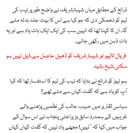
ذرائع کے مطابق میاں شہبازشریف نے واضح طور پر نیب کی
ٹیم کو دھمکی دی کہ جو کیا ہے اس کا بہت جلد بدلہ ملے
گا۔ ان کا کہنا تھا کہ انہیں سب کی ایک ایک بات یاد ہے اور یہ
بات ذہن میں رکھی جائے۔
فریال تالپور اور شہباز شریف کو ڈھیل حاصل ہے،ڈیل نہیں ہو
سکتی،شیخ رشید
ہم نیوز کو ذرائع نے بتایا کہ نیب کی ٹیم کا استفسار تھا کہ کیا
آپ کو یاد ہے کہ گفٹ کہاں سے ملے تھے؟
سیاسی تقاریر میں حبیب جالب کی نظمیں پڑھنے والے
غریبوں کے ہمدرد سابق وزیراعلیٰ پنجاب نے اس سوال کے
جواب میں کہا کہ ’’نہیں! مجھے یاد نہیں کہ گفٹ کہاں کہاں