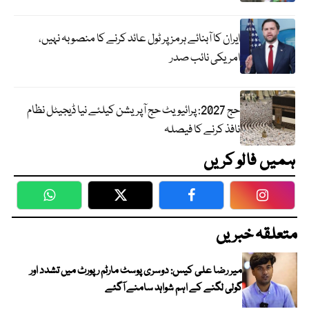
ایران کا آبنائے ہرمز پر ٹول عائد کرنے کا منصوبہ نہیں،
امریکی نائب صدر
حج 2027: پرائیویٹ حج آپریشن کیلئے نیا ڈیجیٹل نظام
نافذ کرنے کا فیصلہ
ہمیں فالو کریں
WhatsApp
Twitter
Facebook
Faceboo
متعلقہ خبریں
میر رضا علی کیس: دوسری پوسٹ مارٹم رپورٹ میں تشدد اور
گولی لگنے کے اہم شواہد سامنے آگئے