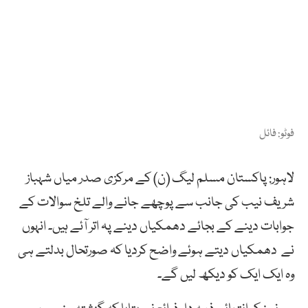
فوٹو: فائل
لاہور: پاکستان مسلم لیگ (ن) کے مرکزی صدر میاں شہباز
شریف نیب کی جانب سے پوچھے جانے والے تلخ سوالات کے
جوابات دینے کے بجائے دھمکیاں دینے پہ اتر آئے ہیں۔ انہوں
نے دھمکیاں دیتے ہوئے واضح کردیا کہ صورتحال بدلتے ہی
وہ ایک ایک کو دیکھ لیں گے۔