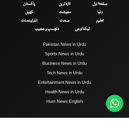
صفحۂ اول
تازہ ترین
پاکستان
دنیا
معیشت
کھیل
تعلیم
صحت
انٹرٹینمنٹ
ٹیکنالوجی
دلچسپ و عجیب
Pakistan News in Urdu
Sports News in Urdu
Business News in Urdu
Tech News in Urdu
Entertainment News in Urdu
Health News in Urdu
Hum News English