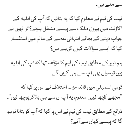
سے ملے ہیں۔
نیب کی ٹیم نے معلوم کیا کہ یہ بتائیں کہ آپ کی اہلیہ کے
اکاؤنٹ میں بیرون ملک سے پیسے منتقل ہوئے؟ تو انہوں نے
جواب دینے کے بجائے انتہائی غصے کے عالم میں استفسار
کیا کہ ایسے سوالات کیوں کررہے ہیں؟
ہم نیوز کے مطابق نیب کی ٹیم کا مؤقف تھا کہ آپ کی اہلیہ
ہیں تو سوال بھی آپ سے ہی کریں گے۔
قومی اسمبلی میں قائد حزب اختلاف نے اس پر کہا کہ
’’مجھے کچھ نہیں معلوم، یہ آپ ان سے ہی بلاکر پوچھ لیں‘‘۔
ذرائع کے مطابق نیب کی ٹیم نے اس پر کہا کہ آپ کو بتانا تو ہو
گا کہ پیسے کہاں سے آئے؟