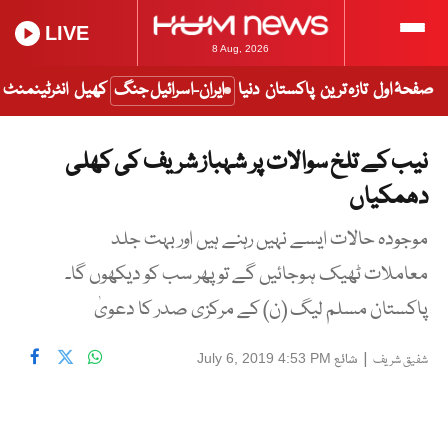
LIVE
8 Aug, 2026
صفحۂ اول
تازہ ترین
پاکستان
دنیا
ایران-اسرائیل جنگ
کھیل
انٹرٹینمنٹ
نیب کے تلخ سوالات پر شہباز شریف کی کھلی
دھمکیاں
موجودہ حالات ایسے نہیں رہنے ہیں اور بہت جلد
معاملات ٹھیک ہوجائیں گے تو پھر سب کو دیکھوں گا۔
پاکستان مسلم لیگ (ن) کے مرکزی صدر کا دعویٰ
|
شائع
July 6, 2019 4:53 PM
شفیق شریف