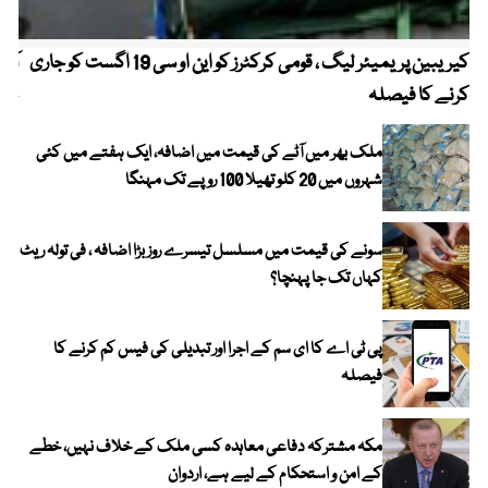
کیریبین پریمیئر لیگ ، قومی کرکٹرز کو این او سی 19 اگست کو جاری
آز
کرنے کا فیصلہ
چھی
ملک بھر میں آٹے کی قیمت میں اضافہ، ایک ہفتے میں کئی
شہروں میں 20 کلو تھیلا 100 روپے تک مہنگا
سونے کی قیمت میں مسلسل تیسرے روز بڑا اضافہ ، فی تولہ ریٹ
کہاں تک جا پہنچا؟
پی ٹی اے کا ای سم کے اجرا اور تبدیلی کی فیس کم کرنے کا
فیصلہ
مکہ مشترکہ دفاعی معاہدہ کسی ملک کے خلاف نہیں، خطے
کے امن و استحکام کے لیے ہے، اردوان