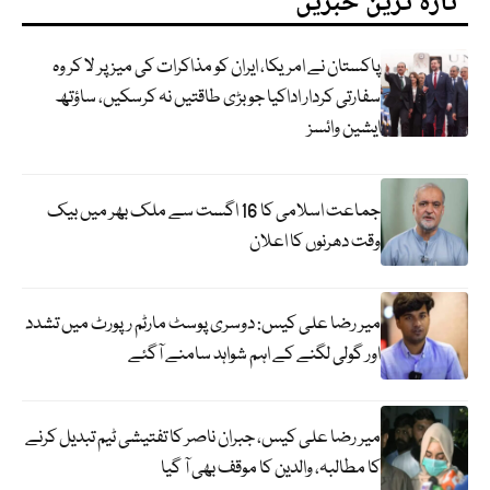
تازہ ترین خبریں
پاکستان نے امریکا، ایران کو مذاکرات کی میز پر لا کر وہ
سفارتی کردار اداکیا جو بڑی طاقتیں نہ کرسکیں، ساؤتھ
ایشین وائسز
جماعت اسلامی کا 16 اگست سے ملک بھر میں بیک
وقت دھرنوں کا اعلان
میر رضا علی کیس: دوسری پوسٹ مارٹم رپورٹ میں تشدد
اور گولی لگنے کے اہم شواہد سامنے آگئے
میر رضا علی کیس، جبران ناصر کا تفتیشی ٹیم تبدیل کرنے
کا مطالبہ، والدین کا موقف بھی آ گیا