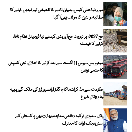
میر رضا علی کیس، جبران ناصر کا تفتیشی ٹیم تبدیل کرنے کا
مطالبہ، والدین کا موقف بھی آ گیا
حج 2027: پرائیویٹ حج آپریشن کیلئے نیا ڈیجیٹل نظام نافذ
کرنے کا فیصلہ
میٹرو بس سروس 11 اگست سے بند کرنے کا اعلان، نجی کمپنی
کا حتمی نوٹس
حکومت سے مذاکرات ناکام، گڈز ٹرانسپورٹرز کی ملک گیر پہیہ
جام ہڑتال شروع
پاک سعودی ترکیہ دفاعی معاہدہ، بھارت بھی پاکستان کے
اسٹریٹجک فوائد کا معترف