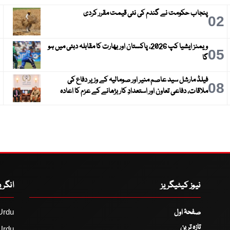
پنجاب حکومت نے گندم کی نئی قیمت مقرر کردی
3
02
ویمنز ایشیا کپ 2026، پاکستان اور بھارت کا مقابلہ دبئی میں ہو
6
05
گا
فیلڈ مارشل سید عاصم منیر اور صومالیہ کے وزیر دفاع کی
9
08
ملاقات، دفاعی تعاون اور استعدادِ کار بڑھانے کے عزم کا اعادہ
نیوز کیٹیگریز
انگر
صفحۂ اول
Urdu
تازہ ترین
Urdu