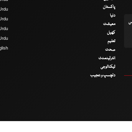
پاکستان
Urdu
دنیا
Urdu
اس
معیشت
Urdu
کھیل
Urdu
تعلیم
lish
صحت
انٹرٹینمنٹ
ٹیکنالوجی
دلچسپ و عجیب
2017 - 2026 © All Copyrights Reserved