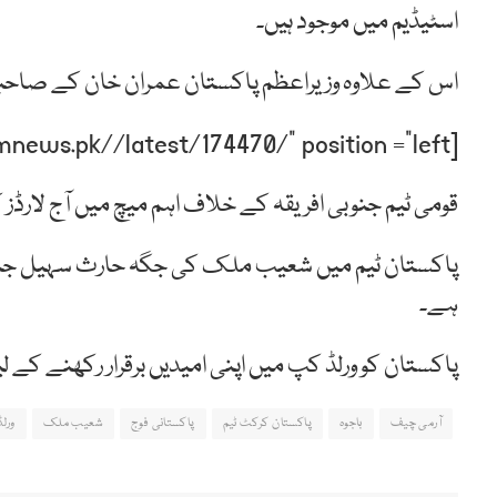
اسٹیڈیم میں موجود ہیں۔
اس کے علاوہ وزیراعظم پاکستان عمران خان کے صاحبزا
[post-relate link=”https://humnews.pk//latest/174470/” position =”left”]
قومی ٹیم جنوبی افریقہ کے خلاف اہم میچ میں آج لارڈز
پاکستان ٹیم میں شعیب ملک کی جگہ حارث سہیل جبکہ
ہے۔
پاکستان کو ورلڈ کپ میں اپنی امیدیں برقرار رکھنے کے
آرمی چیف
باجوہ
پاکستان کرکٹ ٹیم
پاکستانی فوج
شعیب ملک
ورل