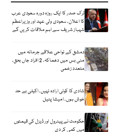
ترک صدر کا ایک روزہ دورہ سعودی عرب
کا اعلان، سعودی ولی عہد اور وزیراعظم
شہباز شریف سے اہم ملاقات کریں گے
دمشق کے نواحی علاقے جرمانہ میں
منی بس میں دھماکہ، 2 افراد جاں بحق،
متعدد زخمی
شادی کا کوئی ارادہ نہیں، اکیلی بے حد
خوش ہوں، امیشا پٹیل
حکومت نے پیٹرول اور ڈیزل کی قیمتوں
میں کمی کر دی