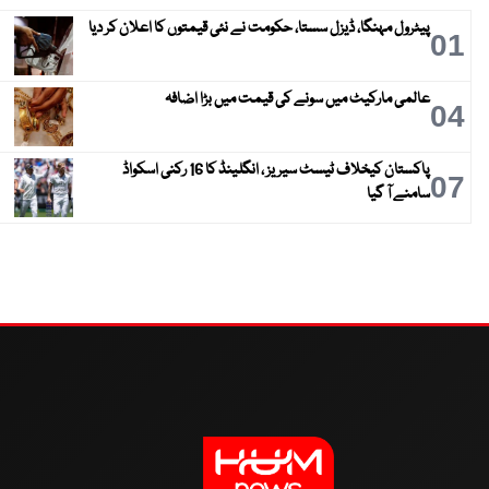
پیٹرول مہنگا، ڈیزل سستا، حکومت نے نئی قیمتوں کا اعلان کر دیا
01
عالمی مارکیٹ میں سونے کی قیمت میں بڑا اضافہ
04
پاکستان کیخلاف ٹیسٹ سیریز ، انگلینڈ کا 16 رکنی اسکواڈ
07
سامنے آ گیا