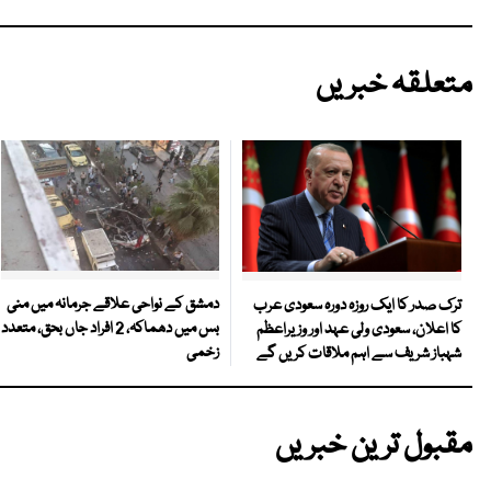
متعلقہ خبریں
دمشق کے نواحی علاقے جرمانہ میں منی
ترک صدر کا ایک روزہ دورہ سعودی عرب
بس میں دھماکہ، 2 افراد جاں بحق، متعدد
کا اعلان، سعودی ولی عہد اور وزیراعظم
زخمی
شہباز شریف سے اہم ملاقات کریں گے
مقبول ترین خبریں