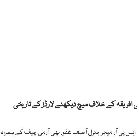
ی افریقہ کے خلاف میچ دیکھنے لارڈز کے تاریخی
ایس پی آر میجر جنرل آصف غفور بھی آرمی چیف کے ہمراہ