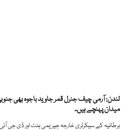
لندن: آرمی چیف جنرل قمر جاوید باجوہ بھی جنوب
میدان پہنچے ہیں۔
برطانیہ کے سیکرٹری خارجہ جیریمی ہنٹ اور ڈی جی آئی 