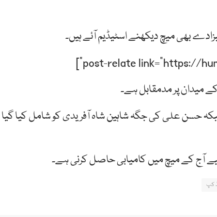
دے بھی میچ دیکھنے اسٹیڈیم آئے ہیں۔
 کے میدان پر مدمقابل ہے۔
 حسن علی کی جگہ شاہین شاہ آفریدی کو شامل کیا گیا
 لیے آج کے میچ میں کامیابی حاصل کرنی ہے۔
ڈ کپ