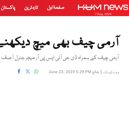
صفحۂ اول
تازہ ترین
پاکستان
7 Aug, 2026
آرمی چیف بھی میچ دیکھنے 
آرمی چیف کے ہمراہ ڈی جی آئی ایس پی آر میجر جنرل آصف 
|
شائع
June 23, 2019 5:29 PM
ویب ڈیسک