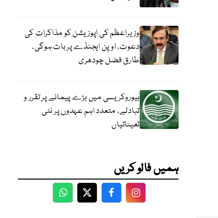
وزیراعظم کی اپوزیشن کو مذاکرات کی
دعوت، اوپن ایجنڈے پر بات ہوگی،
طارق فضل چودھری
بیوروکریسی میں بڑے پیمانے پر تقرر و
تبادلے، متعدد اہم عہدوں پر نئی
تعیناتیاں
ہمیں فالو کریں
WhatsApp
Twitter
Facebook
Facebook