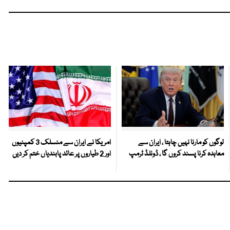
لوگوں کو مارنا نہیں چاہتا ، ایران سے
امریکا نے ایران سے منسلک 3 کمپنیوں
معاہدہ کرنا پسند کروں گا ، ڈونلڈ ٹرمپ
اور 2 طیاروں پر عائد پابندیاں ختم کر دیں