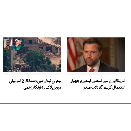
امریکا ایران سے نمٹنے کیلئے ہر ہتھیار
جنوبی لبنان میں دھماکا ، 2 اسرائیلی
استعمال کرے گا، نائب صدر
میجر ہلاک ، 4 اہلکار زخمی