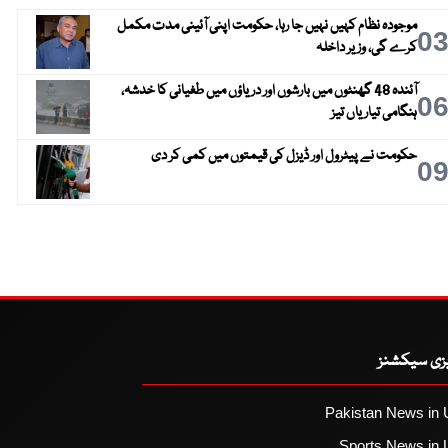
موجودہ نظام کہیں نہیں جا رہا، حکومت اپنی آئینی مدت مکمل
0
کرے گی، وزیر داخلہ
آئندہ 48 گھنٹوں میں بارشوں اور دریاؤں میں طغیانی کا خدشہ،
0
ہنگامی تیاریاں تیز
حکومت نے پیٹرول اور ڈیزل کی قیمتوں میں کمی کر دی
0
یزی سیکشنز
Pakistan News in 
Sports News in 