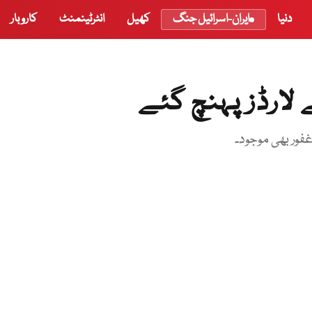
دنیا
ایران-اسرائیل جنگ
کھیل
انٹرٹینمنٹ
کاروبار
لارڈز پہنچ گئے
غفور بھی موجود۔